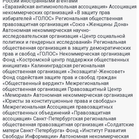
России иностранными агентами
«Евразийская антимонопольная ассоциация» Ассоциация некоммерческих организаций «В защиту прав избирателей «ГОЛОС» Региональная общественная правозащитная организация «Союз «Женщины Дона» Автономная некоммерческая научно- исследовательская организация «Центр социальной политики и гендерных исследований» Региональная общественная организация в защиту демократических прав и свобод «ГОЛОС» Некоммерческая организация Фонд «Костромской центр поддержки общественных инициатив» Калининградская региональная общественная организация «Экозащита!-Женсовет» Фонд содействия защите прав и свобод граждан «Общественный вердикт» Межрегиональная общественная организация Правозащитный Центр «Мемориал» Автономная некоммерческая организация «Юристы за конституционные права и свободы» Межрегиональная Ассоциация правозащитных общественных объединений «Правозащитная ассоциация» Санкт-Петербургская региональная общественная правозащитная организация «Солдатские матери Санкт-Петербурга» Фонд «Институт Развития Свободы Информации» Автономная некоммерческая организация «Научный центр международных исследований «ПИР» Ассоциация «Партнерство для развития» (Саратовская региональная общественная благотворительная организация) Частное учреждение «Информационное агентство МЕМО. РУ» Некоммерческое партнерство «Институт региональной прессы» Автономная некоммерческая организация «Московская школа гражданского просвещения» Архангельская региональная общественная организация социально- психологической и правовой помощи лесбиянкам, геям, бисексуалам и трансгендерам (ЛГБТ) «Ракурс» Карачаево-Черкесская Республиканская молодежная общественная организация «Союз молодых политологов» Общероссийское общественное движение защиты прав человека «За права человека» Краснодарская краевая общественная организация выпускников вузов Калининградская региональная общественная организация «Правозащитный центр» Региональная общественная организация «Общественная комиссия по сохранению наследия академика Сахарова» Санкт-Петербургская правозащитная общественная организация «Лига избирательниц» Фонд поддержки свободы прессы Санкт-Петербургская общественная правозащитная организация «Гражданский контроль» Автономная некоммерческая организация информационных и правовых услуг «Ресурсный правозащитный центр» Межрегиональная общественная правозащитная организация «Человек и Закон» Автономная некоммерческая организация «Центр социального проектирования «Возрождение» Межрегиональная общественная организация «Информационно- просветительский центр «Мемориал» Межрегиональная общественная организация «Комитет против пыток» «Частное учреждение в Санкт- Петербурге по административной поддержке реализации программ и проектов Совета Министров северных стран» Автономная некоммерческая правозащитная организация «Молодежный центр консультации и тренинга» Еврейское областное региональное отделение Общероссийской общественной организации «Муниципальная Академия» Некоммерческое партнерство «Институт развития прессы-Сибирь» Мурманская региональная общественная организация «Центр социально-психологической помощи и правовой поддержки жертв дискриминации и гомофобии «Максимум» Межрегиональный общественный фонд содействия развитию гражданского общества «ГОЛОС – Поволжье» Межрегиональная благотворительная общественная организация «Сибирский экологический центр» Фонд «Центр гражданского анализа и независимых исследований «ГРАНИ» Городская общественная организация «Самарский центр гендерных исследований» Региональный Фонд «Центр Защиты Прав Средств Массовой Информации» Челябинский региональный благотворительный общественный фонд «За природу» Челябинское региональное экологическое общественное движение «За природу» Общественное региональное движение «Новгородский Женский Парламент» Самарская региональная общественная организация содействия гармонизации межнациональных отношений «АЗЕРБАЙДЖАН» Мурманская региональная молодежная общественная организация «Гуманистическое движение молодежи» Мурманская региональная общественная экологическая организация «Беллона-Мурманск» Частное учреждение дополнительного профессионального образования «Учебный центр экологии и безопасности» Фонд поддержки социальных проектов «Миграция XXI век» Ростовская городская общественная организация «ЭКО-ЛОГИКА» Автономная некоммерческая организация «Центр антикоррупционных исследований и инициатив «Трансперенси Интернешнл-Р» Озерская городская социально- экологическая общественная организация «Планета надежд» Новосибирский областной общественный фонд «Фонд защиты прав потребителей» Региональная общественная благотворительная организация помощи беженцам и мигрантам «Гражданское содействие» Фонд поддержки расследовательской журналистики – Фонд 19/29 Калининградская региональная общественная организация информационно-правовых программ «Женская лига» Автономная некоммерческая организация «Мемориальный центр истории политических репрессий «Пермь-36» Ассоциация «Экспертно-правовое партнерство «Союз» Некоммерческое партнерство «Клуб бухгалтеров и аудиторов некоммерческих организаций» «Частное учреждение в Калининграде по административной поддержке реализации программ и проектов Совета Министров северных стран» Межрегиональная благотворительная общественная организация «Центр развития некоммерческих организаций» Негосударственное образовательное учреждение дополнительного профессионального образования (повышение квалификации) специалистов «АКАДЕМИЯ ПО ПРАВАМ ЧЕЛОВЕКА» Свердловская региональная общественная организация «Сутяжник» Нижегородская региональная общественная организация «Экологический центр «Дронт» ФОНД НЕКОММЕРЧЕСКИХ ПРОГРАММ ДМИТРИЯ ЗИМИНА «ДИНАСТИЯ» НЕКОММЕРЧЕСКАЯ ОРГАНИЗАЦИЯ НАУЧНЫЙ ФОНД ТЕОРЕТИЧЕСКИХ И ПРИКЛАДНЫХ ИССЛЕДОВАНИЙ «ЛИБЕРАЛЬНАЯ МИССИЯ» Территориальное объединение работодателей «Ефремовский районный союз промышленников и предпринимателей» Региональная общественная организация «Центр независимых исследователей Республики Алтай» ФОНД "СИБИРСКИЙ ЦЕНТР ПОДДЕРЖКИ ОБЩЕСТВЕННЫХ ИНИЦИАТИВ" РЕСПУБЛИКАНСКАЯ МОЛОДЕЖНАЯ ОБЩЕСТВЕННАЯ ОРГАНИЗАЦИЯ «НУОРИ КАРЬЯЛА» («МОЛОДАЯ КАРЕЛИЯ) МЕЖРЕГИОНАЛЬНЫЙ ОБЩЕСТВЕННЫЙ ФОНД МИРА НА ЮГЕ И СЕВЕРНОМ КАВКАЗЕ Автономная некоммерческая организация «Центр независимых социологических исследований» Автономная некоммерческая организация «Центр информации «ФРИИНФОРМ» Региональная общественная организация содействия охране репродуктивного здоровья граждан «Народонаселение и Развитие» Алтайская краевая общественная организация «Геблеровское экологическое общество» АССОЦИАЦИЯ «СОДЕЙСТВИЕ В ПРАВОВОЙ ЗАЩИТЕ НАСЕЛЕНИЯ «ПРАВОВАЯ ОСНОВА» Межрегиональная общественная организация «Северная природоохранная коалиция» КОМИ РЕГИОНАЛЬНАЯ ОБЩЕСТВЕННАЯ ОРГАНИЗАЦИЯ «КОМИССИЯ ПО ЗАЩИТЕ ПРАВ ЧЕЛОВЕКА «МЕМОРИАЛ» Алтайский краевой эколого- культурный общественный фонд «Алтай-21век» МЕЖРЕГИОНАЛЬНЫЙ ОБЩЕСТВЕННЫЙ ФОНД СОДЕЙСТВИЯ РАЗВИТИЮ ГРАЖДАНСКОГО ОБЩЕСТВА «ГОЛОС – УРАЛ» ФОНД ПОДДЕРЖКИ СРЕДСТВ МАССОВОЙ ИНФОРМАЦИИ «СРЕДА» Нижегородская областная социально- экологическая общественная организация «Зеленый мир» ФОНД «ГРАЖДАНСКОЕ ДЕЙСТВИЕ» Некоммерческое партнерство «Альянс фондов местных сообществ Пермского края» Кабардино-Балкарский республиканский общественный правозащитный центр Региональное отделение Общероссийского общественного движения «За права человека» ЧЕЧЕНСКАЯ РЕГИОНАЛЬНАЯ ОБЩЕСТВЕННАЯ ОРГАНИЗАЦИЯ «ПРАВОЗАЩИТНЫЙ ЦЕНТР ЧЕЧЕНСКОЙ РЕСПУБЛИКИ» Межрегиональный общественный экологический фонд «ИСАР-СИБИРЬ» ОБЩЕСТВЕННАЯ ОРГАНИЗАЦИЯ «ПЕРМСКИЙ РЕГИОНАЛЬНЫЙ ПРАВОЗАЩИТНЫЙ ЦЕНТР» Региональная общественная организация по улучшению качества жизни общества «Сибирская линия жизни» Фонд в поддержку демократии «ГОЛОС» Региональная общественная организация «Еврейский общинный культурный центр Рязанской области «Хесед-Тшува» Региональная общественная организация «Экологическая вахта Сахалина» Региональная общественная организация «Экологическая вахта Сахалина» Автономная некоммерческая организация «Информационно- исследовательский центр «Ясавэй Манзара» Межрегиональная общественная благотворительная организация «Общество защиты прав потребителей и охраны окружающей среды «ПРИНЦИПЪ» Автономная некоммерческая организация «Дальневосточный центр развития гражданских инициатив и социального партнерства» Союз общественных объединений «Российский исследовательский центр по правам человека» Фонд содействия развитию гражданского общества и правам человека «Женщины Дона» Красноярское региональное экологическое общественное движение «Друзья сибирских лесов» Омская городская общественная организация «Фотоклуб «Со-бытие» Региональное общественное учреждение научно-информационный центр «МЕМОРИАЛ» Иркутская региональная общественная организация «Байкальская Экологическая Волна» Некоммерческая организация «Фонд защиты гласности» Автономная некоммерческая организация «Институт прав человека» Межрегиональная общественная организация «Центр содействия коренным малочисленным народам Севера» Местная общественная благотворительная экологическая организация Зеленый Мир Автономная некоммерческая организация «Правозащитная организация «МАШР» Калининградская региональная общественная организация содействия развитию женского сообщества «Мир женщины» Региональная общественная организация «Информационно- исследовательский центр «Панорама» Забайкальское краевое общественное учреждение «Общественный экологический центр «Даурия» Городская общественная организация «Екатеринбургское общество «МЕМОРИАЛ» Межрегиональная общественная организация «Комитет по предотвращению пыток» Межрегиональная общественная организация «Бюро общественных расследований» Нижегородская региональная общественная организация «Институт прогнозирования и урегулирования политических конфликтов» Городская общественная организация «Рязанское историко- просветительское и правозащитное общество «Мемориал» (Рязанский Мемориал) Санкт-Петербургская общественная организация «Общество содействия социальной защите граждан «Петербургская ЭГИДА» Челябинский региональный орган общественной самодеятельности