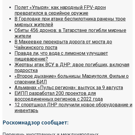
Полет «Упыря»: как народный FPV-дрон
превратился в серийное оружие
В Горловке при атаке беспилотника ранены трое
мирных жителей
Сбиты 456 дронов: в Татарстане погибли мирные
жители
В Макеевке перекрыта дорога от моста до
Чайкинского поста
Правда ли, что вода с лимоном улучшает
пищеварение?
Жертвы атак ВСУ в ДНР: двое погибших, включая
подростка
«Второе дыхание» больницы Мариуполя. Фильм о
спасении БИЛ
Альманах «Пульс региона»: выпуск за 9 августа
ЕИПП разработал 200 проектов для
воссоединенных регионов с 2022 года
12 спортшкол ЛНР получили новое оборудование и
инвентарь
Роскомнадзор сообщает:
Перечень иностранных и международных