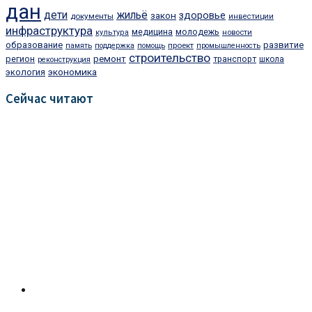
дан
дети
жильё
закон
здоровье
документы
инвестиции
инфраструктура
медицина
молодежь
культура
новости
образование
развитие
проект
память
поддержка
помощь
промышленность
строительство
регион
ремонт
транспорт
школа
реконструкция
экономика
экология
Сейчас читают