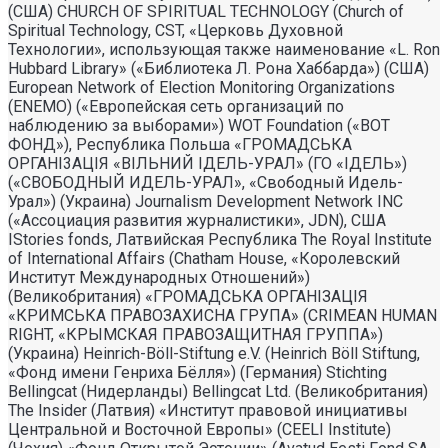
(США) CHURCH OF SPIRITUAL TECHNOLOGY (Church of
Spiritual Technology, CST, «Церковь Духовной
Технологии», использующая также наименование «L. Ron
Hubbard Library» («Библиотека Л. Рона Хаббарда») (США)
European Network of Election Monitoring Organizations
(ENEMO) («Европейская сеть организаций по
наблюдению за выборами») WOT Foundation («ВОТ
ФОНД»), Республика Польша «ГРОМАДСЬКА
ОРГАНI3АЦIЯ «ВIЛЬНИЙ IДЕЛЬ-УРАЛ» (ГО «IДЕЛЬ»)
(«СВОБОДНЫЙ ИДЕЛЬ-УРАЛ», «Свободный Идель-
Урал») (Украина) Journalism Development Network INC
(«Ассоциация развития журналистики», JDN), США
IStories fonds, Латвийская Республика The Royal Institute
of International Affairs (Chatham House, «Королевский
Институт Международных Отношений»)
(Великобритания) «ГРОМАДСЬКА ОРГАНIЗАЦIЯ
«КРИМСЬКА ПРАВОЗАХИСНА ГРУПА» (CRIMEAN HUMAN
RIGHT, «КРЫМСКАЯ ПРАВОЗАЩИТНАЯ ГРУППА»)
(Украина) Heinrich-Böll-Stiftung e.V. (Heinrich Böll Stiftung,
«Фонд имени Генриха Бёлля») (Германия) Stichting
Bellingcat (Нидерланды) Bellingcat Ltd. (Великобритания)
The Insider (Латвия) «Институт правовой инициативы
Центральной и Восточной Европы» (CEELI Institute)