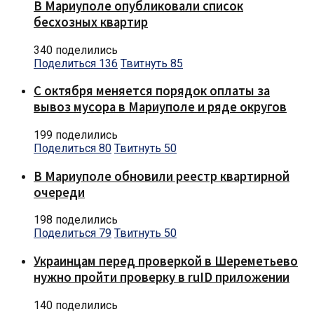
В Мариуполе опубликовали список
бесхозных квартир
340 поделились
Поделиться
136
Твитнуть
85
С октября меняется порядок оплаты за
вывоз мусора в Мариуполе и ряде округов
199 поделились
Поделиться
80
Твитнуть
50
В Мариуполе обновили реестр квартирной
очереди
198 поделились
Поделиться
79
Твитнуть
50
Украинцам перед проверкой в Шереметьево
нужно пройти проверку в ruID приложении
140 поделились