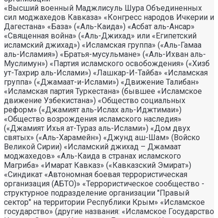
«Высший военный Маджлисуль Шура Объединенных
сил моджахедов Кавказа» «Конгресс народов Ичкерии и
Дагестана» «База» («Аль-Каида») «Асбат аль-Ансар»
«Священная война» («Аль-Джихад» или «Египетский
исламский джихад») «Исламская группа» («Аль-Гамаа
аль-Исламия») «Братья-мусульмане» («Аль-Ихван аль-
Муслимун») «Партия исламского освобождения» («Хизб
ут-Тахрир аль-Ислами») «Лашкар-И-Тайба» «Исламская
группа» («Джамаат-и-Ислами») «Движение Талибан»
«Исламская партия Туркестана» (бывшее «Исламское
движение Узбекистана») «Общество социальных
реформ» («Джамият аль-Ислах аль-Иджтимаи»)
«Общество возрождения исламского наследия»
(«Джамият Ихья ат-Тураз аль-Ислами») «Дом двух
святых» («Аль-Харамейн») «Джунд аш-Шам» (Войско
Великой Сирии) «Исламский джихад – Джамаат
моджахедов» «Аль-Каида в странах исламского
Магриба» «Имарат Кавказ» («Кавказский Эмират»)
«Синдикат «Автономная боевая террористическая
организация (АБТО)» «Террористическое сообщество -
структурное подразделение организации "Правый
сектор" на территории Республики Крым» «Исламское
государство» (другие названия: «Исламское Государство