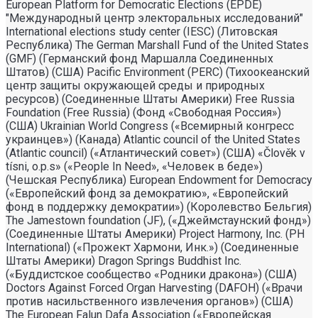
European Platform for Democratic Elections (EPDE)
"Международный центр электоральных исследований"
International elections study center (IESC) (Литовская
Республика) The German Marshall Fund of the United States
(GMF) (Германский фонд Маршалла Соединенных
Штатов) (США) Pacific Environment (PERC) (Тихоокеанский
центр защиты окружающей среды и природных
ресурсов) (Соединенные Штаты Америки) Free Russia
Foundation (Free Russia) (Фонд «Свободная Россия»)
(США) Ukrainian World Congress («Всемирный конгресс
украинцев») (Канада) Atlantic council of the United States
(Atlantic council) («Атлантический совет») (США) «Člověk v
tísni, o.p.s» («People In Need», «Человек в беде»)
(Чешская Республика) European Endowment for Democracy
(«Европейский фонд за демократию», «Европейский
фонд в поддержку демократии») (Королевство Бельгия)
The Jamestown foundation (JF), («Джеймстаунский фонд»)
(Соединенные Штаты Америки) Project Harmony, Inc. (PH
International) («Прожект Хармони, Инк.») (Соединенные
Штаты Америки) Dragon Springs Buddhist Inc.
(«Буддистское сообщество «Родники дракона») (США)
Doctors Against Forced Organ Harvesting (DAFOH) («Врачи
против насильственного извлечения органов») (США)
The European Falun Dafa Association («Европейская