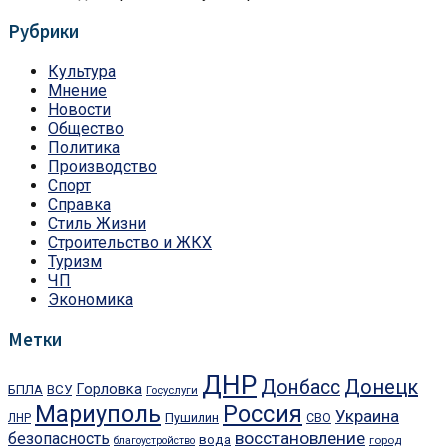
Рубрики
Культура
Мнение
Новости
Общество
Политика
Производство
Спорт
Справка
Стиль Жизни
Строительство и ЖКХ
Туризм
ЧП
Экономика
Метки
ДНР
Донецк
Донбасс
Горловка
БПЛА
ВСУ
Госуслуги
Мариуполь
Россия
Украина
Пушилин
ЛНР
СВО
восстановление
безопасность
вода
город
благоустройство