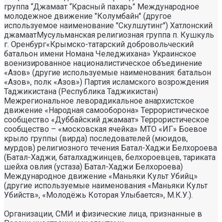
группа “Джамаат “Красный пахарь” Международное
молодежное движение "Колумбайн" (другое
используемое наименование "Скулшутинг") Хатлонский
джамаатМусульманская религиозная группа п. Кушкуль
г. Оренбург«Крымско-татарский добровольческий
батальон имени Номана Челеджихана» Украинское
военизированное националистическое объединение
«Азов» (другие используемые наименования: батальон
«Азов», полк «Азов») Партия исламского возрождения
Таджикистана (Республика Таджикистан)
Межрегиональное леворадикальное анархистское
движение «Народная самооборона» Террористическое
сообщество «Дуббайский джамаат» Террористическое
сообщество – «московская ячейка» МТО «ИГ» Боевое
крыло группы (вирда) последователей (мюидов,
мурдов) религиозного течения Батал-Хаджи Белхороева
(Батал-Хаджи, баталхаджинцев, белхороевцев, тариката
шейха овлия (устаза) Батал-Хаджи Белхороева)
Международное движение «Маньяки Культ Убийц»
(другие используемые наименования «Маньяки Культ
Убийств», «Молодёжь Которая Улыбается», М.К.У.).
Организации, СМИ и физические лица, признанные в