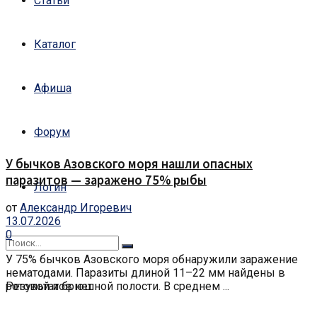
Статьи
Каталог
Афиша
Форум
У бычков Азовского моря нашли опасных
паразитов — заражено 75% рыбы
Логин
от
Александр Игоревич
13.07.2026
0
У 75% бычков Азовского моря обнаружили заражение
нематодами. Паразиты длиной 11–22 мм найдены в
Результатов нет
ротовой и брюшной полости. В среднем ...