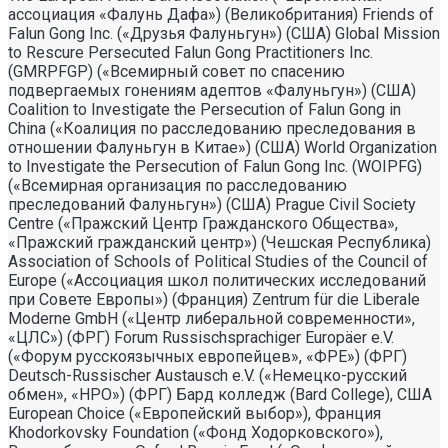
ассоциация «Фалунь Дафа») (Великобритания) Friends of
Falun Gong Inc. («Друзья Фалуньгун») (США) Global Mission
to Rescure Persecuted Falun Gong Practitioners Inc.
(GMRPFGP) («Всемирный совет по спасению
подвергаемых гонениям адептов «Фалуньгун») (США)
Coalition to Investigate the Persecution of Falun Gong in
China («Коалиция по расследованию преследования в
отношении Фалуньгун в Китае») (США) World Organization
to Investigate the Persecution of Falun Gong Inc. (WOIPFG)
(«Всемирная организация по расследованию
преследований Фалуньгун») (США) Prague Civil Society
Centre («Пражский Центр Гражданского Общества»,
«Пражский гражданский центр») (Чешская Республика)
Association of Schools of Political Studies of the Council of
Europe («Ассоциация школ политических исследований
при Совете Европы») (Франция) Zentrum für die Liberale
Moderne GmbH («Центр либеральной современности»,
«ЦЛС») (ФРГ) Forum Russischsprachiger Europäer e.V.
(«Форум русскоязычных европейцев», «ФРЕ») (ФРГ)
Deutsch-Russischer Austausch e.V. («Немецко-русский
обмен», «НРО») (ФРГ) Бард колледж (Bard College), США
European Choice («Европейский выбор»), Франция
Khodorkovsky Foundation («Фонд Ходорковского»),