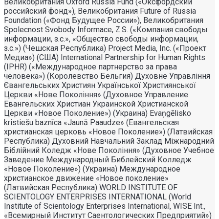
Великобритания Oxford Russia Fund («Оксфордский
российский фонд»), Великобритания Future of Russia
Foundation («Фонд Будущее России»), Великобритания
Spolecnost Svobody Informace, Z.S. («Компания свободы
информации, з.с.», «Общество свободы информации,
з.с.») (Чешская Республика) Project Media, Inc. («Проект
Медиа») (США) International Partnership for Human Rights
(IPHR) («Международное партнерство за права
человека») (Королевство Бельгия) Духовне Управлiння
Євангельських Християн Української Християнської
Церкви «Нове Поколiння» (Духовное Управление
Евангельских Христиан Украинской Христианской
Церкви «Новое Поколение») (Украина) Evaņgēlisko
kristiešu baznīca «Jaunā Paaudze» (Евангельская
христианская церковь «Новое Поколение») (Латвийская
Республика) Духовний Навчальний Заклад Міжнародний
Біблійний Коледж «Нове Покоління» (Духовное Учебное
Заведение Международный Библейский Колледж
«Новое Поколение») (Украина) Международное
христианское движение «Новое поколение»
(Латвийская Республика) WORLD INSTITUTE OF
SCIENTOLOGY ENTERPRISES INTERNATIONAL (World
Institute of Scientology Enterprises International, WISE Int.,
«Всемирный Институт Саентологических Предприятий»)