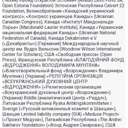
(Чехия) «Фонд Открытой Эстонии» (Avatud Eesti Fond SA,
Open Estonia Foundation) Эстонская Республика Calvert 22
Foundation, Великобритания «Канадский украинский
конгресс», «Конгресс украинцев Канады» (Ukrainian
Canadian Congress), Канада «Институт Макдональда-
Лорье» (Macdonald-Laurier Institute), Канада «Украинская
национальная федерация Канады» (Ukrainian National
Federation of Canada), Канада Dekabristen e.V.
(«Декабристы») (Германия) Международный научный
центр им. Вудро Вильсона (Woodrow Wilson International
Center for Scholars), США «Свободная пресса» (Open
Press), Французская Республика «БЛАГОДIЙНИЙ ФОНД
«ВIДРОДЖЕННЯ» ВОЛОДИМИРА МУНТЯНА»
(«Благотворительный фонд «Возрождение» Владимира
Мунтяна») (Украина) «РЕЛIГIЙНА ОРГАНIЗАЦIЯ
«ВСЕУКРАIНСЬКИЙ ДУХОВНИЙ ЦЕНТР
«ВIДРОДЖЕННЯ» («Религиозная организация
«Всеукраинский духовный центр «Возрождение»)
(Украина) Riddle (аналитический Центр «Риддл»),
Литовская Республика Ryska Antikrigskommitteten i
Sverige («Русский антивоенный комитет в Швеции»),
Швеция Limited liability company (SIA) «Medusa Project»
(«Проект Медуза»), Латвийская Республика «The Andrei
Sakharov foundation» («Фонд Андрея Сахарова»), США