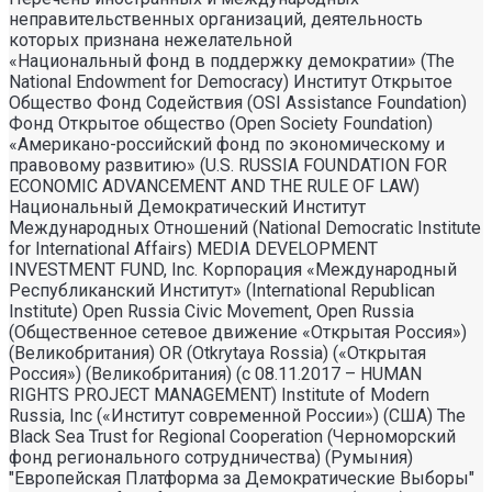
неправительственных организаций, деятельность
которых признана нежелательной
«Национальный фонд в поддержку демократии» (The
National Endowment for Democracy) Институт Открытое
Общество Фонд Содействия (OSI Assistance Foundation)
Фонд Открытое общество (Open Society Foundation)
«Американо-российский фонд по экономическому и
правовому развитию» (U.S. RUSSIA FOUNDATION FOR
ECONOMIC ADVANCEMENT AND THE RULE OF LAW)
Национальный Демократический Институт
Международных Отношений (National Democratic Institute
for International Affairs) MEDIA DEVELOPMENT
INVESTMENT FUND, Inc. Корпорация «Международный
Республиканский Институт» (International Republican
Institute) Open Russia Civic Movement, Open Russia
(Общественное сетевое движение «Открытая Россия»)
(Великобритания) OR (Otkrytaya Rossia) («Открытая
Россия») (Великобритания) (с 08.11.2017 – HUMAN
RIGHTS PROJECT MANAGEMENT) Institute of Modern
Russia, Inc («Институт современной России») (США) The
Black Sea Trust for Regional Cooperation (Черноморский
фонд регионального сотрудничества) (Румыния)
"Европейская Платформа за Демократические Выборы"