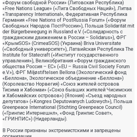
«Форум свободной России» (Литовская Республика)
«Free Nations League» («Лига Свободных Наций»), Литва
«Transparеncy International», Федеративная Республика
Германия «Free Nations of PostRussia Forum» («Форум
Свободных Народов ПостРоссии»), Польша Solidarität mit
der Bürgerbewegung in Russland e.V. («Солидарность с
гражданским движением в России – Solidarus»), ФРГ
«КрымSOS» (CrimeaSOS) (Украина) Briva Universitate
(«Свободный университет»), Латвийская Республика The
Institute for Statecraft («Институт государственного
управления»), Великобритания «Форум гражданского
общества Россия – ЕС» («EU – Russia Civil Society Forum
e.V.»), ФРГ Miljøstiftelsen Bellona (Экологический фонд
«Беллона», Экологическое объединение «Беллона»)
(Королевство Норвегия) «Союз жителей островов
Тисима и Хабомаи» («Союз бывших жителей Чисимских
и Хабомайских островов») (Япония) «Съезд народных
депутатов» («Kongres Deputowanych Ludowych»), Польша
Greenpeace International (Stichting Greenpeace Council)
(«Гринпис Интернешнл», «Фонд Гринпис Совет»,
«ГРИНПИС») (Нидерланды).
В России признаны экстремистскими и запрещены
организации