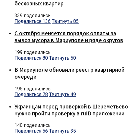
бесхозных квартир
339 поделились
Поделиться
136
Твитнуть
85
С октября меняется порядок оплаты за
вывоз мусора в Мариуполе и ряде округов
199 поделились
Поделиться
80
Твитнуть
50
В Мариуполе обновили реестр квартирной
очереди
195 поделились
Поделиться
78
Твитнуть
49
Украинцам перед проверкой в Шереметьево
нужно пройти проверку в ruID приложении
140 поделились
Поделиться
56
Твитнуть
35