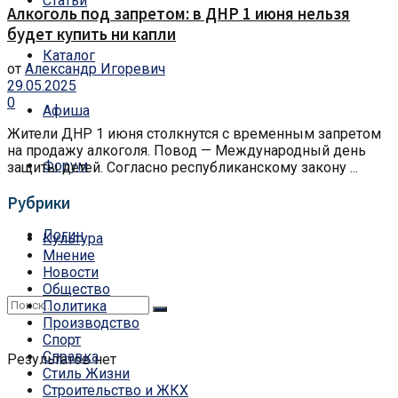
Статьи
Алкоголь под запретом: в ДНР 1 июня нельзя
будет купить ни капли
Каталог
от
Александр Игоревич
29.05.2025
0
Афиша
Жители ДНР 1 июня столкнутся с временным запретом
на продажу алкоголя. Повод — Международный день
Форум
защиты детей. Согласно республиканскому закону ...
Рубрики
Логин
Культура
Мнение
Новости
Общество
Политика
Производство
Спорт
Справка
Результатов нет
Стиль Жизни
Строительство и ЖКХ