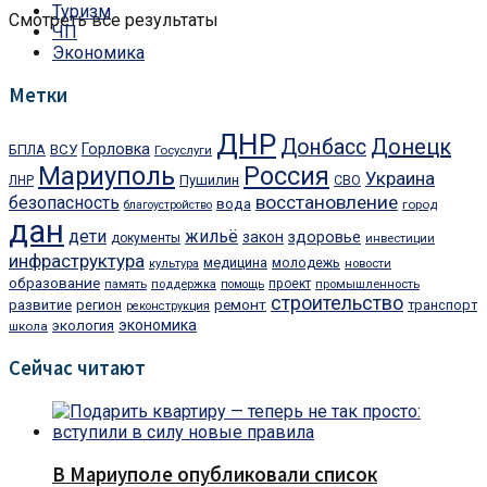
Туризм
Смотреть все результаты
ЧП
Экономика
Метки
ДНР
Донецк
Донбасс
Горловка
БПЛА
ВСУ
Госуслуги
Мариуполь
Россия
Украина
Пушилин
ЛНР
СВО
восстановление
безопасность
вода
город
благоустройство
дан
дети
жильё
закон
здоровье
документы
инвестиции
инфраструктура
медицина
молодежь
культура
новости
образование
проект
память
поддержка
помощь
промышленность
строительство
ремонт
развитие
регион
транспорт
реконструкция
экономика
экология
школа
Сейчас читают
В Мариуполе опубликовали список