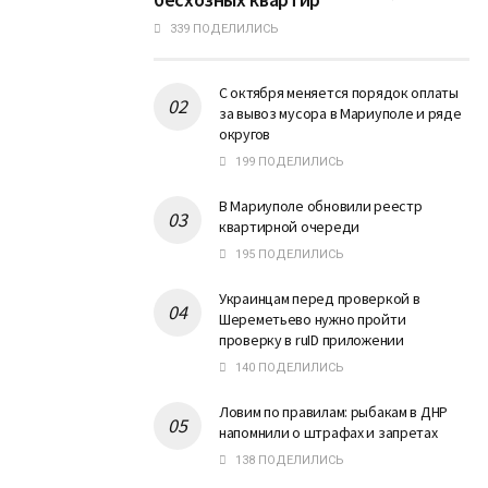
339 ПОДЕЛИЛИСЬ
С октября меняется порядок оплаты
за вывоз мусора в Мариуполе и ряде
округов
199 ПОДЕЛИЛИСЬ
В Мариуполе обновили реестр
квартирной очереди
195 ПОДЕЛИЛИСЬ
Украинцам перед проверкой в
Шереметьево нужно пройти
проверку в ruID приложении
140 ПОДЕЛИЛИСЬ
Ловим по правилам: рыбакам в ДНР
напомнили о штрафах и запретах
138 ПОДЕЛИЛИСЬ