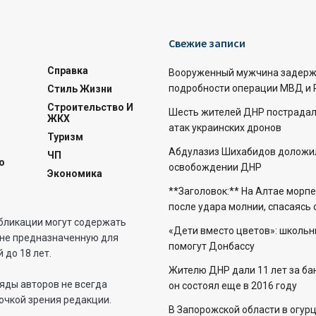
Свежие записи
Справка
Вооруженный мужчина задерж
подробности операции МВД и 
Стиль Жизни
Строительство И
Шесть жителей ДНР пострадали
ЖКХ
атак украинских дронов
Туризм
Абдулазиз Шихабидов доложил
ЧП
о
освобождении ДНР
Экономика
**Заголовок:** На Алтае морп
после удара молнии, спасаясь
бликации могут содержать
«Дети вместо цветов»: школьн
не предназначенную для
помогут Донбассу
 до 18 лет.
Жителю ДНР дали 11 лет за бан
яды авторов не всегда
он состоял еще в 2016 году
очкой зрения редакции.
В Запорожской области в огур