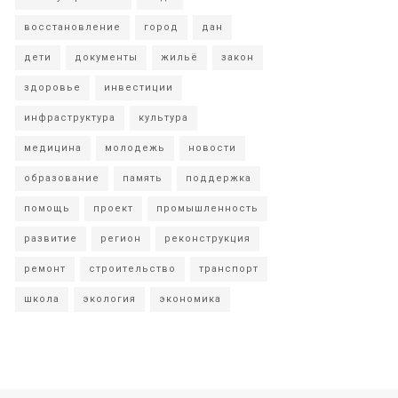
восстановление
город
дан
дети
документы
жильё
закон
здоровье
инвестиции
инфраструктура
культура
медицина
молодежь
новости
образование
память
поддержка
помощь
проект
промышленность
развитие
регион
реконструкция
ремонт
строительство
транспорт
школа
экология
экономика