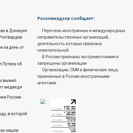
Роскомнадзор сообщает:
ан в Донецке:
Перечень иностранных и международных
Росгвардии
неправительственных организаций,
деятельность которых признана
 за день от
нежелательной
В России признаны экстремистскими и
запрещены организации
 Путину об
Организации, СМИ и физические лица,
признанные в России иностранными
ех выжил
агентами
 от медведя
ики России
ду, в которой
цах нашли