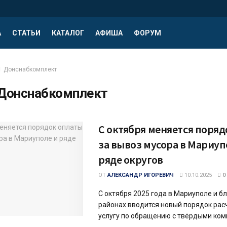
А
СТАТЬИ
КАТАЛОГ
АФИША
ФОРУМ
Донснабкомплект
Донснабкомплект
С октября меняется поря
за вывоз мусора в Мариуп
ряде округов
ОТ
АЛЕКСАНДР ИГОРЕВИЧ
10.10.2025
0
С октября 2025 года в Мариуполе и 
районах вводится новый порядок рас
услугу по обращению с твёрдыми ком