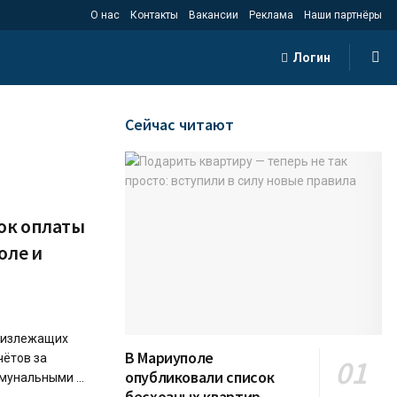
О нас
Контакты
Вакансии
Реклама
Наши партнёры
Логин
Сейчас читают
док оплаты
оле и
близлежащих
В Мариуполе
чётов за
опубликовали список
мунальными ...
бесхозных квартир