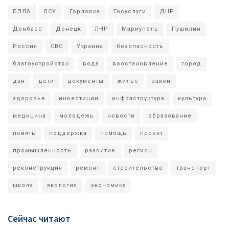
БПЛА
ВСУ
Горловка
Госуслуги
ДНР
Донбасс
Донецк
ЛНР
Мариуполь
Пушилин
Россия
СВО
Украина
безопасность
благоустройство
вода
восстановление
город
дан
дети
документы
жильё
закон
здоровье
инвестиции
инфраструктура
культура
медицина
молодежь
новости
образование
память
поддержка
помощь
проект
промышленность
развитие
регион
реконструкция
ремонт
строительство
транспорт
школа
экология
экономика
Сейчас читают