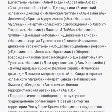
Дагестана» «База» («Аль-Каида») «Асбат аль-Ансар»
«Священная война» («Аль-Джихад» или «Египетский
исламский джихад») «Исламская группа» («Аль-Гамаа аль-
Исламия») «Братья-мусульмане» («Аль-Ихван аль-
Муслимун») «Партия исламского освобождения» («Хизб ут-
Тахрир аль-Ислами») «Лашкар-И-Тайба» «Исламская
группа» («Джамаат-и-Ислами») «Движение Талибан»
«Исламская партия Туркестана» (бывшее «Исламское
движение Узбекистана») «Общество социальных реформ»
(«Джамият аль-Ислах аль-Иджтимаи») «Общество
возрождения исламского наследия» («Джамият Ихья ат-
Тураз аль-Ислами») «Дом двух святых» («Аль-Харамейн»)
«Джунд аш-Шам» (Войско Великой Сирии) «Исламский
джихад – Джамаат моджахедов» «Аль-Каида в странах
исламского Магриба» «Имарат Кавказ» («Кавказский
Эмират») «Синдикат «Автономная боевая
террористическая организация (АБТО)»
«Террористическое сообщество - структурное
подразделение организации "Правый сектор" на
территории Республики Крым» «Исламское государство»