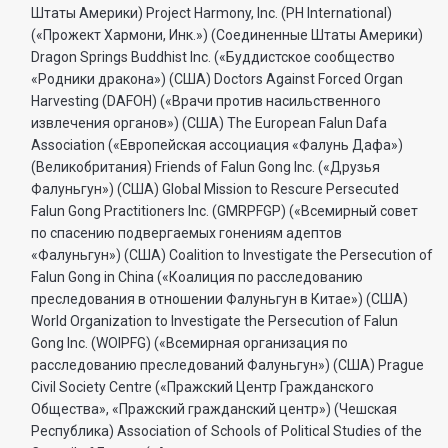
Штаты Америки) Project Harmony, Inc. (PH International)
(«Прожект Хармони, Инк.») (Соединенные Штаты Америки)
Dragon Springs Buddhist Inc. («Буддистское сообщество
«Родники дракона») (США) Doctors Against Forced Organ
Harvesting (DAFOH) («Врачи против насильственного
извлечения органов») (США) The European Falun Dafa
Association («Европейская ассоциация «Фалунь Дафа»)
(Великобритания) Friends of Falun Gong Inc. («Друзья
Фалуньгун») (США) Global Mission to Rescure Persecuted
Falun Gong Practitioners Inc. (GMRPFGP) («Всемирный совет
по спасению подвергаемых гонениям адептов
«Фалуньгун») (США) Coalition to Investigate the Persecution of
Falun Gong in China («Коалиция по расследованию
преследования в отношении Фалуньгун в Китае») (США)
World Organization to Investigate the Persecution of Falun
Gong Inc. (WOIPFG) («Всемирная организация по
расследованию преследований Фалуньгун») (США) Prague
Civil Society Centre («Пражский Центр Гражданского
Общества», «Пражский гражданский центр») (Чешская
Республика) Association of Schools of Political Studies of the