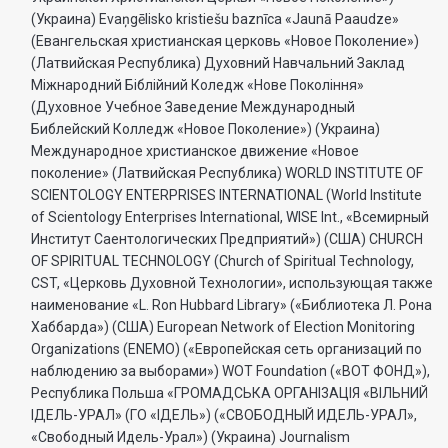
(Украина) Evaņgēlisko kristiešu baznīca «Jaunā Paaudze»
(Евангельская христианская церковь «Новое Поколение»)
(Латвийская Республика) Духовний Навчальний Заклад
Міжнародний Біблійний Коледж «Нове Покоління»
(Духовное Учебное Заведение Международный
Библейский Колледж «Новое Поколение») (Украина)
Международное христианское движение «Новое
поколение» (Латвийская Республика) WORLD INSTITUTE OF
SCIENTOLOGY ENTERPRISES INTERNATIONAL (World Institute
of Scientology Enterprises International, WISE Int., «Всемирный
Институт Саентологических Предприятий») (США) CHURCH
OF SPIRITUAL TECHNOLOGY (Church of Spiritual Technology,
CST, «Церковь Духовной Технологии», использующая также
наименование «L. Ron Hubbard Library» («Библиотека Л. Рона
Хаббарда») (США) European Network of Election Monitoring
Organizations (ENEMO) («Европейская сеть организаций по
наблюдению за выборами») WOT Foundation («ВОТ ФОНД»),
Республика Польша «ГРОМАДСЬКА ОРГАНI3АЦIЯ «ВIЛЬНИЙ
IДЕЛЬ-УРАЛ» (ГО «IДЕЛЬ») («СВОБОДНЫЙ ИДЕЛЬ-УРАЛ»,
«Свободный Идель-Урал») (Украина) Journalism