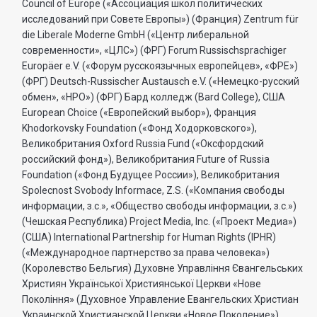
Council of Europe («Ассоциация школ политических
исследований при Совете Европы») (Франция) Zentrum für
die Liberale Moderne GmbH («Центр либеральной
современности», «ЦЛС») (ФРГ) Forum Russischsprachiger
Europäer e.V. («Форум русскоязычных европейцев», «ФРЕ»)
(ФРГ) Deutsch-Russischer Austausch e.V. («Немецко-русский
обмен», «НРО») (ФРГ) Бард колледж (Bard College), США
European Choice («Европейский выбор»), Франция
Khodorkovsky Foundation («Фонд Ходорковского»),
Великобритания Oxford Russia Fund («Оксфордский
российский фонд»), Великобритания Future of Russia
Foundation («Фонд Будущее России»), Великобритания
Spolecnost Svobody Informace, Z.S. («Компания свободы
информации, з.с.», «Общество свободы информации, з.с.»)
(Чешская Республика) Project Media, Inc. («Проект Медиа»)
(США) International Partnership for Human Rights (IPHR)
(«Международное партнерство за права человека»)
(Королевство Бельгия) Духовне Управлiння Євангельських
Християн Української Християнської Церкви «Нове
Поколiння» (Духовное Управление Евангельских Христиан
Украинской Христианской Церкви «Новое Поколение»)