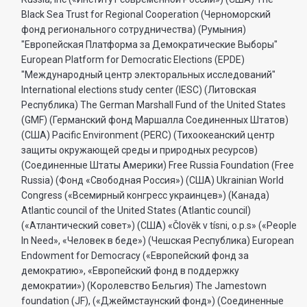
Black Sea Trust for Regional Cooperation (Черноморский
фонд регионального сотрудничества) (Румыния)
"Европейская Платформа за Демократические Выборы"
European Platform for Democratic Elections (EPDE)
"Международный центр электоральных исследований"
International elections study center (IESC) (Литовская
Республика) The German Marshall Fund of the United States
(GMF) (Германский фонд Маршалла Соединенных Штатов)
(США) Pacific Environment (PERC) (Тихоокеанский центр
защиты окружающей среды и природных ресурсов)
(Соединенные Штаты Америки) Free Russia Foundation (Free
Russia) (Фонд «Свободная Россия») (США) Ukrainian World
Congress («Всемирный конгресс украинцев») (Канада)
Atlantic council of the United States (Atlantic council)
(«Атлантический совет») (США) «Člověk v tísni, o.p.s» («People
In Need», «Человек в беде») (Чешская Республика) European
Endowment for Democracy («Европейский фонд за
демократию», «Европейский фонд в поддержку
демократии») (Королевство Бельгия) The Jamestown
foundation (JF), («Джеймстаунский фонд») (Соединенные