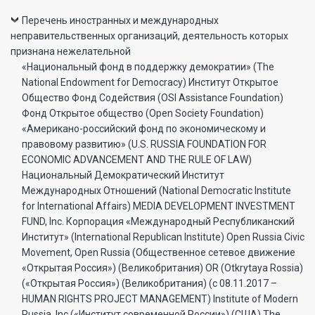
Перечень иностранных и международных
неправительственных организаций, деятельность которых
признана нежелательной
«Национальный фонд в поддержку демократии» (The
National Endowment for Democracy) Институт Открытое
Общество Фонд Содействия (OSI Assistance Foundation)
Фонд Открытое общество (Open Society Foundation)
«Американо-российский фонд по экономическому и
правовому развитию» (U.S. RUSSIA FOUNDATION FOR
ECONOMIC ADVANCEMENT AND THE RULE OF LAW)
Национальный Демократический Институт
Международных Отношений (National Democratic Institute
for International Affairs) MEDIA DEVELOPMENT INVESTMENT
FUND, Inc. Корпорация «Международный Республиканский
Институт» (International Republican Institute) Open Russia Civic
Movement, Open Russia (Общественное сетевое движение
«Открытая Россия») (Великобритания) OR (Otkrytaya Rossia)
(«Открытая Россия») (Великобритания) (с 08.11.2017 –
HUMAN RIGHTS PROJECT MANAGEMENT) Institute of Modern
Russia, Inc («Институт современной России») (США) The