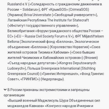
Russland e.V. («Солидарность с гражданским движением в
России – Solidarus»), ФРГ «КрымSOS» (CrimeaSOS)
(Украина) Briva Universitate («Свободный университет»),
Латвийская Республика The Institute for Statecraft
(«Институт государственного управления»),
Великобритания «Форум гражданского общества Россия –
ЕС» («EU – Russia Civil Society Forum e.V.»), ФРГ Miljøstiftelsen
Bellona (Экологический фонд «Беллона», Экологическое
объединение «Беллона») (Королевство Норвегия) «Союз
жителей островов Тисима и Хабомаи» («Союз бывших
жителей Чисимских и Хабомайских островов») (Япония)
«Съезд народных депутатов» («Kongres Deputowanych
Ludowych»), Польша Greenpeace International (Stichting
Greenpeace Council) («Гринпис Интернешнл», «Фонд Гринпис
Совет», «ГРИНПИС») (Нидерланды).
В России признаны экстремистскими и запрещены
организации
«Высший военный Маджлисуль Шура Объединенных сил
моджахедов Кавказа» «Конгресс народов Ичкерии и