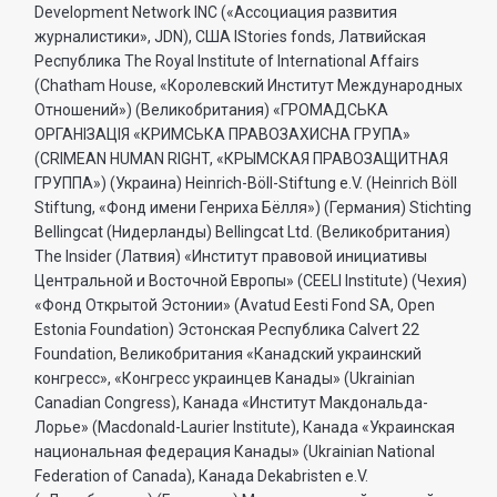
Development Network INC («Ассоциация развития
журналистики», JDN), США IStories fonds, Латвийская
Республика The Royal Institute of International Affairs
(Chatham House, «Королевский Институт Международных
Отношений») (Великобритания) «ГРОМАДСЬКА
ОРГАНIЗАЦIЯ «КРИМСЬКА ПРАВОЗАХИСНА ГРУПА»
(CRIMEAN HUMAN RIGHT, «КРЫМСКАЯ ПРАВОЗАЩИТНАЯ
ГРУППА») (Украина) Heinrich-Böll-Stiftung e.V. (Heinrich Böll
Stiftung, «Фонд имени Генриха Бёлля») (Германия) Stichting
Bellingcat (Нидерланды) Bellingcat Ltd. (Великобритания)
The Insider (Латвия) «Институт правовой инициативы
Центральной и Восточной Европы» (CEELI Institute) (Чехия)
«Фонд Открытой Эстонии» (Avatud Eesti Fond SA, Open
Estonia Foundation) Эстонская Республика Calvert 22
Foundation, Великобритания «Канадский украинский
конгресс», «Конгресс украинцев Канады» (Ukrainian
Canadian Congress), Канада «Институт Макдональда-
Лорье» (Macdonald-Laurier Institute), Канада «Украинская
национальная федерация Канады» (Ukrainian National
Federation of Canada), Канада Dekabristen e.V.