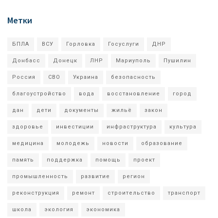
Метки
БПЛА
ВСУ
Горловка
Госуслуги
ДНР
Донбасс
Донецк
ЛНР
Мариуполь
Пушилин
Россия
СВО
Украина
безопасность
благоустройство
вода
восстановление
город
дан
дети
документы
жильё
закон
здоровье
инвестиции
инфраструктура
культура
медицина
молодежь
новости
образование
память
поддержка
помощь
проект
промышленность
развитие
регион
реконструкция
ремонт
строительство
транспорт
школа
экология
экономика