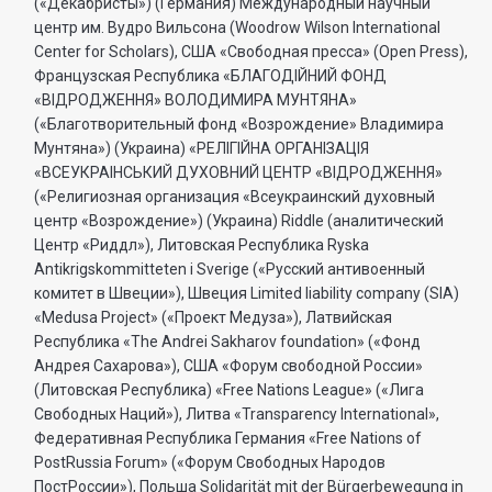
(«Декабристы») (Германия) Международный научный
центр им. Вудро Вильсона (Woodrow Wilson International
Center for Scholars), США «Свободная пресса» (Open Press),
Французская Республика «БЛАГОДIЙНИЙ ФОНД
«ВIДРОДЖЕННЯ» ВОЛОДИМИРА МУНТЯНА»
(«Благотворительный фонд «Возрождение» Владимира
Мунтяна») (Украина) «РЕЛIГIЙНА ОРГАНIЗАЦIЯ
«ВСЕУКРАIНСЬКИЙ ДУХОВНИЙ ЦЕНТР «ВIДРОДЖЕННЯ»
(«Религиозная организация «Всеукраинский духовный
центр «Возрождение») (Украина) Riddle (аналитический
Центр «Риддл»), Литовская Республика Ryska
Antikrigskommitteten i Sverige («Русский антивоенный
комитет в Швеции»), Швеция Limited liability company (SIA)
«Medusa Project» («Проект Медуза»), Латвийская
Республика «The Andrei Sakharov foundation» («Фонд
Андрея Сахарова»), США «Форум свободной России»
(Литовская Республика) «Free Nations League» («Лига
Свободных Наций»), Литва «Transparеncy International»,
Федеративная Республика Германия «Free Nations of
PostRussia Forum» («Форум Свободных Народов
ПостРоссии»), Польша Solidarität mit der Bürgerbewegung in