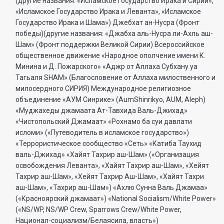
(другие названия: «Исламское Государство Ирака и Сирии»,
«Исламское Государство Ирака и Леванта», «Исламское
Государство Ирака и Шама») Джебхат ан-Нусра (Фронт
победы)(другие названия: «Джабха аль-Нусра ли-Ахль аш-
Шам» (Фронт поддержки Великой Сирии) Всероссийское
общественное движение «Народное ополчение имени К.
Минина и Д. Пожарского» «Аджр от Аллаха Субхану уа
Тагьаля SHAM» (Благословение от Аллаха милоственного и
милосердного СИРИЯ) Международное религиозное
объединение «АУМ Синрике» (AumShinrikyo, AUM, Aleph)
«Муджахеды джамаата Ат-Тавхида Валь-Джихад»
«Чистопольский Джамаат» «Рохнамо ба суи давлати
исломи» («Путеводитель в исламское государство»)
«Террористическое сообщество «Сеть» «Катиба Таухид
валь-Джихад» «Хайят Тахрир аш-Шам» («Организация
освобождения Леванта», «Хайят Тахрир аш-Шам», «Хейят
Тахрир аш-Шам», «Хейят Тахрир Аш-Шам», «Хайят Тахри
аш-Шам», «Тахрир аш-Шам») «Ахлю Сунна Валь Джамаа»
(«Красноярский джамаат») «National Socialism/White Power»
(«NS/WP, NS/WP Crew, Sparrows Crew/White Power,
Национал-социализм/Белаясила, власть»)