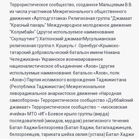
Террористическое сообщество, созданное Мальцевым В.В.
из числа участников Межрегионального общественного
движения «Артподготовка» Религиозная группа “Джамаат
“Красный пахарь” Международное молодежное движение
"Колумбайн" (другое используемое наименование
"Скулшутинг") Хатлонский джамаатМусульманская
религиозная группа п. Кушкуль г. Оренбург«Крымско-
татарский добровольческий батальон имени Номана
Челеджихана» Украинское военизированное
националистическое объединение «Азов» (другие
используемые наименования: батальон «Азов», полк
«Азов») Партия исламского возрождения Таджикистана
(Республика Таджикистан) Межрегиональное
леворадикальное анархистское движение «Народная
самооборона» Террористическое сообщество «Дуббайский
джамаат» Террористическое сообщество – «московская
ячейка» МТО «ИГ» Боевое крыло группы (вирда)
последователей (мюидов, мурдов) религиозного течения
Батал-Хаджи Белхороева (Батал-Хаджи, баталхаджинцев,
белхороевцев, тариката шейха овлия (устаза) Батал-Хаджи