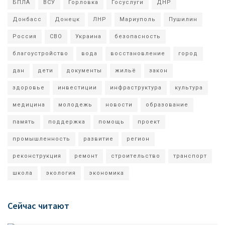
БПЛА
ВСУ
Горловка
Госуслуги
ДНР
Донбасс
Донецк
ЛНР
Мариуполь
Пушилин
Россия
СВО
Украина
безопасность
благоустройство
вода
восстановление
город
дан
дети
документы
жильё
закон
здоровье
инвестиции
инфраструктура
культура
медицина
молодежь
новости
образование
память
поддержка
помощь
проект
промышленность
развитие
регион
реконструкция
ремонт
строительство
транспорт
школа
экология
экономика
Сейчас читают