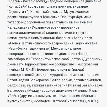
“Красный пахарь” Международное молодежное движение
"Колумбайн" (другое используемое наименование
"Скулшутинг") Хатлонский джамаатМусульманская
религиозная группа п. Кушкуль г. Оренбург«Крымско-
татарский добровольческий батальон имени Номана
Челеджихана» Украинское военизированное
националистическое объединение «Азов» (другие
используемые наименования: батальон «Азов», полк
«Азов») Партия исламского возрождения Таджикистана
(Республика Таджикистан) Межрегиональное
леворадикальное анархистское движение «Народная
самооборона» Террористическое сообщество «Дуббайский
джамаат» Террористическое сообщество – «московская
ячейка» МТО «ИГ» Боевое крыло группы (вирда)
последователей (мюидов, мурдов) религиозного течения
Батал-Хаджи Белхороева (Батал-Хаджи, баталхаджинцев,
белхороевцев, тариката шейха овлия (устаза) Батал-Хаджи
Белхороева) Международное движение «Маньяки Культ
Убийц» (другие используемые наименования «Маньяки
Культ Убийств», «Молодёжь Которая Улыбается», М.К.У.).