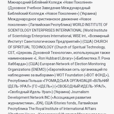
Міжнародний Біблійний Коледж «Нове Покоління»
(Духовное Учебное Заведение Международный
Библейский Колледж «Новое Поколение») (Украина)
Международное христианское движение «Новое
поколение» (Латвийская Республика) WORLD INSTITUTE OF
SCIENTOLOGY ENTERPRISES INTERNATIONAL (World Institute
of Scientology Enterprises International, WISE Int., «Всемирный
Институт Саентологических Предприятий») (США) CHURCH
OF SPIRITUAL TECHNOLOGY (Church of Spiritual Technology,
CST, «Церковь Духовной Технологии», использующая также
наименование «L. Ron Hubbard Library» («Библиотека Л. Рона
Хаббарда») (США) European Network of Election Monitoring
Organizations (ENEMO) («Европейская сеть организаций по
наблюдению за выборами») WOT Foundation («ВОТ ФОНД»),
Республика Польша «ГРОМАДСЬКА ОРГАНI3АЦIЯ «ВIЛЬНИЙ
IДЕЛЬ-УРАЛ» (ГО «IДЕЛЬ») («СВОБОДНЫЙ ИДЕЛЬ-УРАЛ»,
«Свободный Идель-Урал») (Украина) Journalism
Development Network INC («Ассоциация развития
журналистики», JDN), США IStories fonds, Латвийская
Республика The Royal Institute of International Affairs