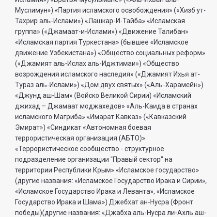
Муслимун») «Партия исламского освобождения» («Хизб ут-
Тахрир аль-Ислами») «Лашкар-И-Тайба» «Исламская
группа» («Джамаат-и-Ислами») «Движение Талибан»
«Исламская партия Туркестана» (бывшее «Исламское
движение Узбекистана») «Общество социальных реформ»
(«Джамият аль-Ислах аль-Иджтимаи») «Общество
возрождения исламского наследия» («Джамият Ихья ат-
Тураз аль-Ислами») «Дом двух святых» («Аль-Харамейн»)
«Джунд аш-Шам» (Войско Великой Сирии) «Исламский
джихад – Джамаат моджахедов» «Аль-Каида в странах
исламского Магриба» «Имарат Кавказ» («Кавказский
Эмират») «Синдикат «Автономная боевая
террористическая организация (АБТО)»
«Террористическое сообщество - структурное
подразделение организации "Правый сектор" на
территории Республики Крым» «Исламское государство»
(другие названия: «Исламское Государство Ирака и Сирии»,
«Исламское Государство Ирака и Леванта», «Исламское
Государство Ирака и Шама») Джебхат ан-Нусра (Фронт
победы)(другие названия: «Джабха аль-Нусра ли-Ахль аш-