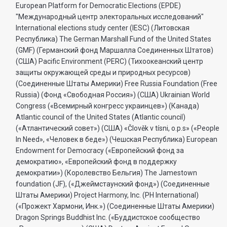
European Platform for Democratic Elections (EPDE)
"Международный центр электоральных исследований"
International elections study center (IESC) (Литовская
Республика) The German Marshall Fund of the United States
(GMF) (Германский фонд Маршалла Соединенных Штатов)
(США) Pacific Environment (PERC) (Тихоокеанский центр
защиты окружающей среды и природных ресурсов)
(Соединенные Штаты Америки) Free Russia Foundation (Free
Russia) (Фонд «Свободная Россия») (США) Ukrainian World
Congress («Всемирный конгресс украинцев») (Канада)
Atlantic council of the United States (Atlantic council)
(«Атлантический совет») (США) «Člověk v tísni, o.p.s» («People
In Need», «Человек в беде») (Чешская Республика) European
Endowment for Democracy («Европейский фонд за
демократию», «Европейский фонд в поддержку
демократии») (Королевство Бельгия) The Jamestown
foundation (JF), («Джеймстаунский фонд») (Соединенные
Штаты Америки) Project Harmony, Inc. (PH International)
(«Прожект Хармони, Инк.») (Соединенные Штаты Америки)
Dragon Springs Buddhist Inc. («Буддистское сообщество