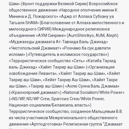
Шам» (Фронт поддержки Великой Сирии) Всероссийское
общественное движение «Народное ополчение имени К.
Минина и Д. Пожарского» «Аджр от Аллаха Субхану уа
Тагьаля SHAM» (Благословение от Аллаха милоственного и
милосердного СИРИЯ) Международное религиозное
объединение «АУМ Синрике» (AumShinrikyo, AUM, Aleph)
«Муджахеды джамаата Ат-Тавхида Валь-Джихад»
«Чистопольский Джамаат» «Рохнамо ба суи давлати
исломи» («Путеводитель в исламское государство»)
«Террористическое сообщество «Сеть» «Катиба Таухид
валь-Джихад» «Хайят Тахрир аш-Шам» («Организация
освобождения Леванта», «Хайят Тахрир аш-Шам», «Хейят
Тахрир аш-Шам», «Хейят Тахрир Аш-Шам», «Хайят Тахри
аш-Шам», «Тахрир аш-Шам») «Ахлю Сунна Валь Джамаа»
(«Красноярский джамаат») «National Socialism/White Power»
(«NS/WP, NS/WP Crew, Sparrows Crew/White Power,
Национал-социализм/Белаясила, власть»)
Террористическое сообщество, созданное Мальцевым В.В.
из числа участников Межрегионального общественного
движения «Артподготовка» Религиозная группа “Джамаат