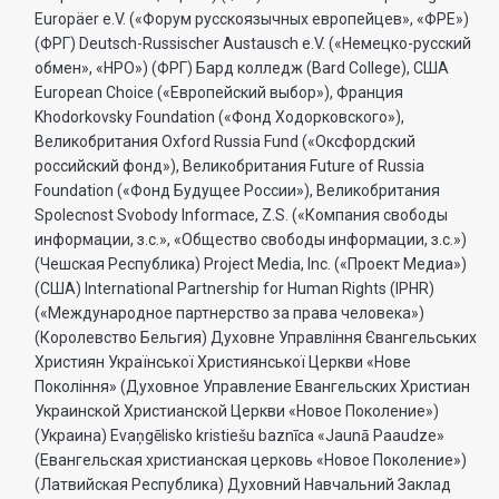
Europäer e.V. («Форум русскоязычных европейцев», «ФРЕ»)
(ФРГ) Deutsch-Russischer Austausch e.V. («Немецко-русский
обмен», «НРО») (ФРГ) Бард колледж (Bard College), США
European Choice («Европейский выбор»), Франция
Khodorkovsky Foundation («Фонд Ходорковского»),
Великобритания Oxford Russia Fund («Оксфордский
российский фонд»), Великобритания Future of Russia
Foundation («Фонд Будущее России»), Великобритания
Spolecnost Svobody Informace, Z.S. («Компания свободы
информации, з.с.», «Общество свободы информации, з.с.»)
(Чешская Республика) Project Media, Inc. («Проект Медиа»)
(США) International Partnership for Human Rights (IPHR)
(«Международное партнерство за права человека»)
(Королевство Бельгия) Духовне Управлiння Євангельських
Християн Української Християнської Церкви «Нове
Поколiння» (Духовное Управление Евангельских Христиан
Украинской Христианской Церкви «Новое Поколение»)
(Украина) Evaņgēlisko kristiešu baznīca «Jaunā Paaudze»
(Евангельская христианская церковь «Новое Поколение»)
(Латвийская Республика) Духовний Навчальний Заклад