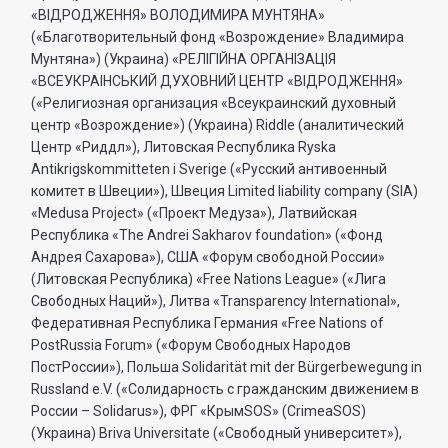
«ВIДРОДЖЕННЯ» ВОЛОДИМИРА МУНТЯНА»
(«Благотворительный фонд «Возрождение» Владимира
Мунтяна») (Украина) «РЕЛIГIЙНА ОРГАНIЗАЦIЯ
«ВСЕУКРАIНСЬКИЙ ДУХОВНИЙ ЦЕНТР «ВIДРОДЖЕННЯ»
(«Религиозная организация «Всеукраинский духовный
центр «Возрождение») (Украина) Riddle (аналитический
Центр «Риддл»), Литовская Республика Ryska
Antikrigskommitteten i Sverige («Русский антивоенный
комитет в Швеции»), Швеция Limited liability company (SIA)
«Medusa Project» («Проект Медуза»), Латвийская
Республика «The Andrei Sakharov foundation» («Фонд
Андрея Сахарова»), США «Форум свободной России»
(Литовская Республика) «Free Nations League» («Лига
Свободных Наций»), Литва «Transparеncy International»,
Федеративная Республика Германия «Free Nations of
PostRussia Forum» («Форум Свободных Народов
ПостРоссии»), Польша Solidarität mit der Bürgerbewegung in
Russland e.V. («Солидарность с гражданским движением в
России – Solidarus»), ФРГ «КрымSOS» (CrimeaSOS)
(Украина) Briva Universitate («Свободный университет»),