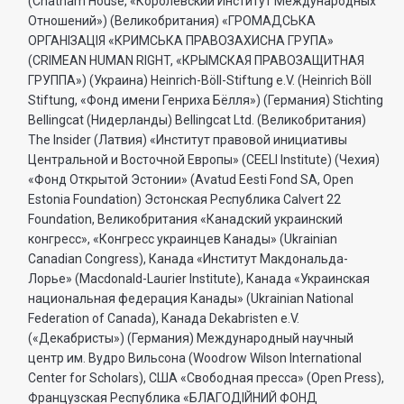
(Chatham House, «Королевский Институт Международных
Отношений») (Великобритания) «ГРОМАДСЬКА
ОРГАНIЗАЦIЯ «КРИМСЬКА ПРАВОЗАХИСНА ГРУПА»
(CRIMEAN HUMAN RIGHT, «КРЫМСКАЯ ПРАВОЗАЩИТНАЯ
ГРУППА») (Украина) Heinrich-Böll-Stiftung e.V. (Heinrich Böll
Stiftung, «Фонд имени Генриха Бёлля») (Германия) Stichting
Bellingcat (Нидерланды) Bellingcat Ltd. (Великобритания)
The Insider (Латвия) «Институт правовой инициативы
Центральной и Восточной Европы» (CEELI Institute) (Чехия)
«Фонд Открытой Эстонии» (Avatud Eesti Fond SA, Open
Estonia Foundation) Эстонская Республика Calvert 22
Foundation, Великобритания «Канадский украинский
конгресс», «Конгресс украинцев Канады» (Ukrainian
Canadian Congress), Канада «Институт Макдональда-
Лорье» (Macdonald-Laurier Institute), Канада «Украинская
национальная федерация Канады» (Ukrainian National
Federation of Canada), Канада Dekabristen e.V.
(«Декабристы») (Германия) Международный научный
центр им. Вудро Вильсона (Woodrow Wilson International
Center for Scholars), США «Свободная пресса» (Open Press),
Французская Республика «БЛАГОДIЙНИЙ ФОНД