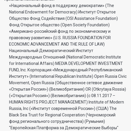
«Национальный фонд в поддержку демократии» (The
National Endowment for Democracy) Институт Открытое
Общество Фонд Содействия (OSI Assistance Foundation)
Фонд Открытое общество (Open Society Foundation)
«Американо-российский фонд по экономическому и
правовому развитию» (U.S. RUSSIA FOUNDATION FOR
ECONOMIC ADVANCEMENT AND THE RULE OF LAW)
Национальный Демократический Институт
Международных Отношений (National Democratic Institute
for International Affairs) MEDIA DEVELOPMENT INVESTMENT
FUND, Inc. Корпорация «Международный Республиканский
Институт» (International Republican Institute) Open Russia Civic
Movement, Open Russia (Общественное сетевое движение
«Открытая Россия») (Великобритания) OR (Otkrytaya Rossia)
(«Открытая Россия») (Великобритания) (с 08.11.2017 –
HUMAN RIGHTS PROJECT MANAGEMENT) Institute of Modern
Russia, Inc («Институт современной России») (США) The
Black Sea Trust for Regional Cooperation (Черноморский
фонд регионального сотрудничества) (Румыния)
"Европейская Платформа за Демократические Выборы"