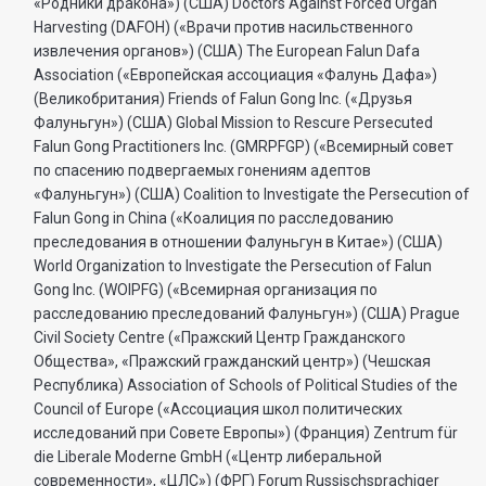
«Родники дракона») (США) Doctors Against Forced Organ
Harvesting (DAFOH) («Врачи против насильственного
извлечения органов») (США) The European Falun Dafa
Association («Европейская ассоциация «Фалунь Дафа»)
(Великобритания) Friends of Falun Gong Inc. («Друзья
Фалуньгун») (США) Global Mission to Rescure Persecuted
Falun Gong Practitioners Inc. (GMRPFGP) («Всемирный совет
по спасению подвергаемых гонениям адептов
«Фалуньгун») (США) Coalition to Investigate the Persecution of
Falun Gong in China («Коалиция по расследованию
преследования в отношении Фалуньгун в Китае») (США)
World Organization to Investigate the Persecution of Falun
Gong Inc. (WOIPFG) («Всемирная организация по
расследованию преследований Фалуньгун») (США) Prague
Civil Society Centre («Пражский Центр Гражданского
Общества», «Пражский гражданский центр») (Чешская
Республика) Association of Schools of Political Studies of the
Council of Europe («Ассоциация школ политических
исследований при Совете Европы») (Франция) Zentrum für
die Liberale Moderne GmbH («Центр либеральной
современности», «ЦЛС») (ФРГ) Forum Russischsprachiger