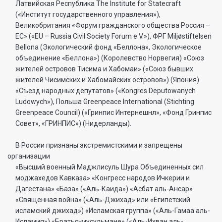
Латвийская Республика The Institute for Statecraft
(«Институт государственного управления»),
Великобритания «Форум гражданского общества Россия –
ЕС» («EU – Russia Civil Society Forum e.V.»), ФРГ Miljøstiftelsen
Bellona (Экологический фонд «Беллона», Экологическое
объединение «Беллона») (Королевство Норвегия) «Союз
жителей островов Тисима и Хабомаи» («Союз бывших
жителей Чисимских и Хабомайских островов») (Япония)
«Съезд народных депутатов» («Kongres Deputowanych
Ludowych»), Польша Greenpeace International (Stichting
Greenpeace Council) («Гринпис Интернешнл», «Фонд Гринпис
Совет», «ГРИНПИС») (Нидерланды).
В России признаны экстремистскими и запрещены
организации
«Высший военный Маджлисуль Шура Объединенных сил
моджахедов Кавказа» «Конгресс народов Ичкерии и
Дагестана» «База» («Аль-Каида») «Асбат аль-Ансар»
«Священная война» («Аль-Джихад» или «Египетский
исламский джихад») «Исламская группа» («Аль-Гамаа аль-
Исламия») «Братья-мусульмане» («Аль-Ихван аль-