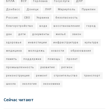
БПЛА
ВСУ
Горловка
Госуслуги
ДНР
Донбасс
Донецк
ЛНР
Мариуполь
Пушилин
Россия
СВО
Украина
безопасность
благоустройство
вода
восстановление
город
дан
дети
документы
жильё
закон
здоровье
инвестиции
инфраструктура
культура
медицина
молодежь
новости
образование
память
поддержка
помощь
проект
промышленность
развитие
регион
реконструкция
ремонт
строительство
транспорт
школа
экология
экономика
Сейчас читают