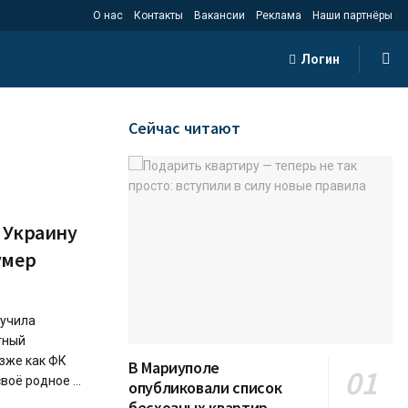
О нас
Контакты
Вакансии
Реклама
Наши партнёры
Логин
Сейчас читают
 Украину
умер
лучила
тный
озже как ФК
В Мариуполе
оё родное ...
опубликовали список
бесхозных квартир