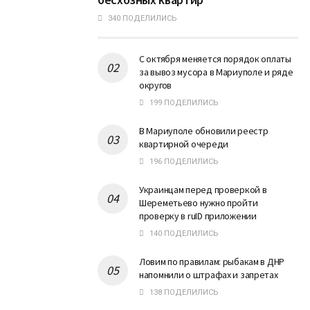
340 ПОДЕЛИЛИСЬ
С октября меняется порядок оплаты
за вывоз мусора в Мариуполе и ряде
округов
199 ПОДЕЛИЛИСЬ
В Мариуполе обновили реестр
квартирной очереди
196 ПОДЕЛИЛИСЬ
Украинцам перед проверкой в
Шереметьево нужно пройти
проверку в ruID приложении
140 ПОДЕЛИЛИСЬ
Ловим по правилам: рыбакам в ДНР
напомнили о штрафах и запретах
138 ПОДЕЛИЛИСЬ