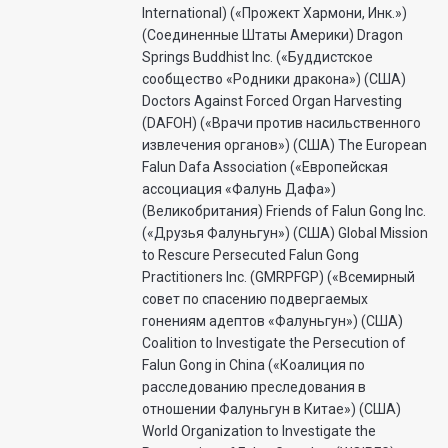
International) («Прожект Хармони, Инк.»)
(Соединенные Штаты Америки) Dragon
Springs Buddhist Inc. («Буддистское
сообщество «Родники дракона») (США)
Doctors Against Forced Organ Harvesting
(DAFOH) («Врачи против насильственного
извлечения органов») (США) The European
Falun Dafa Association («Европейская
ассоциация «Фалунь Дафа»)
(Великобритания) Friends of Falun Gong Inc.
(«Друзья Фалуньгун») (США) Global Mission
to Rescure Persecuted Falun Gong
Practitioners Inc. (GMRPFGP) («Всемирный
совет по спасению подвергаемых
гонениям адептов «Фалуньгун») (США)
Coalition to Investigate the Persecution of
Falun Gong in China («Коалиция по
расследованию преследования в
отношении Фалуньгун в Китае») (США)
World Organization to Investigate the