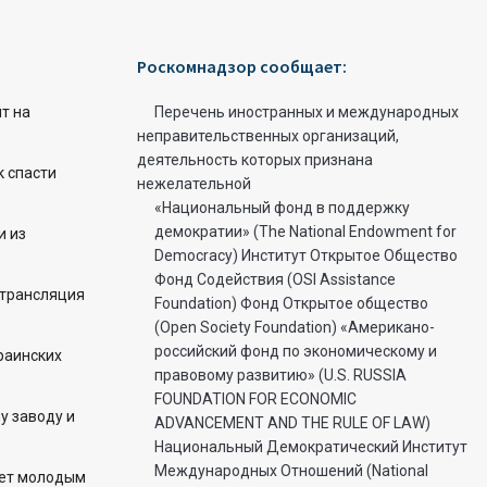
Роскомнадзор сообщает:
т на
Перечень иностранных и международных
неправительственных организаций,
деятельность которых признана
к спасти
нежелательной
«Национальный фонд в поддержку
демократии» (The National Endowment for
и из
Democracy) Институт Открытое Общество
Фонд Содействия (OSI Assistance
 трансляция
Foundation) Фонд Открытое общество
(Open Society Foundation) «Американо-
российский фонд по экономическому и
раинских
правовому развитию» (U.S. RUSSIA
FOUNDATION FOR ECONOMIC
у заводу и
ADVANCEMENT AND THE RULE OF LAW)
Национальный Демократический Институт
Международных Отношений (National
ет молодым