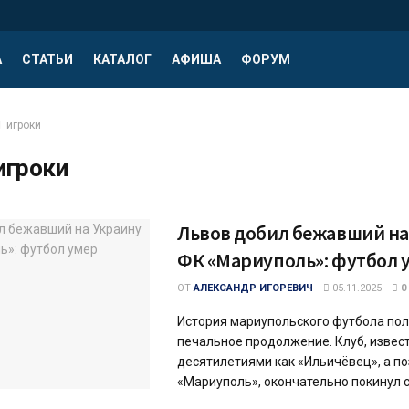
А
СТАТЬИ
КАТАЛОГ
АФИША
ФОРУМ
игроки
игроки
Львов добил бежавший на
ФК «Мариуполь»: футбол 
ОТ
АЛЕКСАНДР ИГОРЕВИЧ
05.11.2025
0
История мариупольского футбола по
печальное продолжение. Клуб, извес
десятилетиями как «Ильичёвец», а п
«Мариуполь», окончательно покинул св