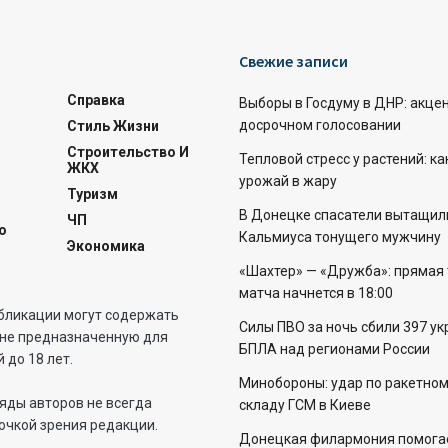
Свежие записи
Справка
Выборы в Госдуму в ДНР: акцен
досрочном голосовании
Стиль Жизни
Строительство И
Тепловой стресс у растений: ка
ЖКХ
урожай в жару
Туризм
В Донецке спасатели вытащил
ЧП
о
Кальмиуса тонущего мужчину
Экономика
«Шахтер» — «Дружба»: прямая
матча начнется в 18:00
бликации могут содержать
Силы ПВО за ночь сбили 397 ук
не предназначенную для
БПЛА над регионами России
 до 18 лет.
Минобороны: удар по ракетном
яды авторов не всегда
складу ГСМ в Киеве
очкой зрения редакции.
Донецкая филармония помога