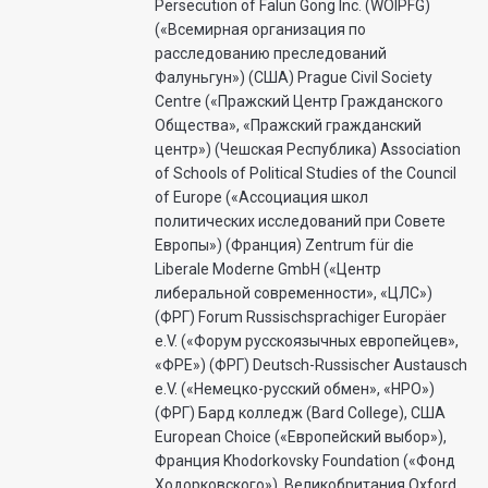
Persecution of Falun Gong Inc. (WOIPFG)
(«Всемирная организация по
расследованию преследований
Фалуньгун») (США) Prague Civil Society
Centre («Пражский Центр Гражданского
Общества», «Пражский гражданский
центр») (Чешская Республика) Association
of Schools of Political Studies of the Council
of Europe («Ассоциация школ
политических исследований при Совете
Европы») (Франция) Zentrum für die
Liberale Moderne GmbH («Центр
либеральной современности», «ЦЛС»)
(ФРГ) Forum Russischsprachiger Europäer
e.V. («Форум русскоязычных европейцев»,
«ФРЕ») (ФРГ) Deutsch-Russischer Austausch
e.V. («Немецко-русский обмен», «НРО»)
(ФРГ) Бард колледж (Bard College), США
European Choice («Европейский выбор»),
Франция Khodorkovsky Foundation («Фонд
Ходорковского»), Великобритания Oxford