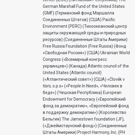
German Marshall Fund of the United States
(GMF) (Германский фонд Маршалла
Соединенных Штатов) (США) Pacific
Environment (PERC) (Тихоокеанский центр
защиты окружающей среды и природных
ресурсов) (Соединенные Штаты Америки)
Free Russia Foundation (Free Russia) (Фонд
«Свободная Россия») (США) Ukrainian World
Congress («Всемирный конгресс
украинцев») (Канада) Atlantic council of the
United States (Atlantic council)
(«Атлантический совет») (США) «Člověk v
tísni, o.p.s» («People In Need», «Человек в
беде») (Чешская Республика) European
Endowment for Democracy («Европейский
фонд за демократию», «Европейский фонд
в поддержку демократии») (Королевство
Бельгия) The Jamestown foundation (JF),
(«Джеймстаунский фонд») (Соединенные
Штаты Америки) Project Harmony, Inc. (PH