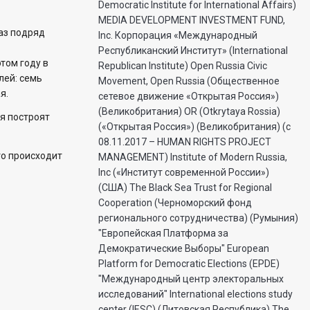
Democratic Institute for International Affairs)
MEDIA DEVELOPMENT INVESTMENT FUND,
раз подряд
Inc. Корпорация «Международный
Республиканский Институт» (International
этом году в
Republican Institute) Open Russia Civic
лей: семь
Movement, Open Russia (Общественное
я.
сетевое движение «Открытая Россия»)
(Великобритания) OR (Otkrytaya Rossia)
я построят
(«Открытая Россия») (Великобритания) (с
08.11.2017 – HUMAN RIGHTS PROJECT
то происходит
MANAGEMENT) Institute of Modern Russia,
Inc («Институт современной России»)
(США) The Black Sea Trust for Regional
Cooperation (Черноморский фонд
регионального сотрудничества) (Румыния)
"Европейская Платформа за
Демократические Выборы" European
Platform for Democratic Elections (EPDE)
"Международный центр электоральных
исследований" International elections study
center (IESC) (Литовская Республика) The