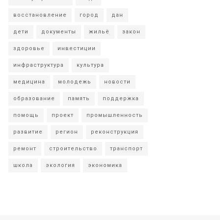
восстановление
город
дан
дети
документы
жильё
закон
здоровье
инвестиции
инфраструктура
культура
медицина
молодежь
новости
образование
память
поддержка
помощь
проект
промышленность
развитие
регион
реконструкция
ремонт
строительство
транспорт
школа
экология
экономика