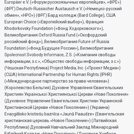
Europäer e.V. («Форум русскоязычных европейцев», «ФРЕ»)
(ФРГ) Deutsch-Russischer Austausch e.V. («Немецко-русский
обмен», «НРО») (ФРГ) Бард колледж (Bard College), США
European Choice («Европейский выбор»), Франция
Khodorkovsky Foundation («Фонд Ходорковского»),
Великобритания Oxford Russia Fund («Оксфордский
российский фонд»), Великобритания Future of Russia
Foundation («Фонд Будущее России»), Великобритания
Spolecnost Svobody Informace, Z.S. («Компания свободы
информации, з.с.», «Общество свободы информации, з.с.»)
(Чешская Республика) Project Media, Inc. («Проект Медиа»)
(США) International Partnership for Human Rights (IPHR)
(«Международное партнерство за права человека»)
(Королевство Бельгия) Духовне Управлiння Євангельських
Християн Української Християнської Церкви «Нове Поколiння»
(Духовное Управление Евангельских Христиан Украинской
Христианской Церкви «Новое Поколение») (Украина)
Evaņgēlisko kristiešu baznīca «Jaunā Paaudze» (Евангельская
христианская церковь «Новое Поколение») (Латвийская
Республика) Духовний Навчальний Заклад Міжнародний
Біблійний Коледж «Нове Покоління» (Духовное Учебное