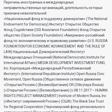
Перечень иностранных и международных
неправительственных организаций, деятельность которых
признана нежелательной
«Национальный фонд в поддержку демократии» (The National
Endowment for Democracy) Институт Открытое Общество
Фонд Содействия (OSI Assistance Foundation) Фонд Открытое
общество (Open Society Foundation) «Американо-российский
фонд по экономическому и правовому развитию» (U.S. RUSSIA
FOUNDATION FOR ECONOMIC ADVANCEMENT AND THE RULE OF
LAW) Национальный Демократический Институт
Международных Отношений (National Democratic Institute for
International Affairs) MEDIA DEVELOPMENT INVESTMENT FUND,
Inc. Корпорация «Международный Республиканский
Институт» (International Republican Institute) Open Russia Civic
Movement, Open Russia (Общественное сетевое движение
«Открытая Россия») (Великобритания) OR (Otkrytaya Rossia)
(«Открытая Россия») (Великобритания) (с 08.11.2017 – HUMAN
RIGHTS PROJECT MANAGEMENT) Institute of Modern Russia, Inc
(«Институт современной России») (США) The Black Sea Trust
for Regional Cooperation (Черноморский фонд регионального