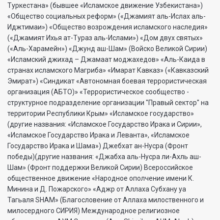
Туркестана» (бывшее «Исламское движение Узбекистана»)
«Общество социальных реформ» («Джамият аль-Ислах аль-
Иджтимаи») «Общество возрождения исламского наследия»
(«Джамият Ихья ат-Тураз аль-Ислами») «Дом двух святых»
(«Аль-Харамейн») «Джунд аш-Шам» (Войско Великой Сирии)
«Исламский джихад – Джамаат моджахедов» «Аль-Каида в
странах исламского Магриба» «Имарат Кавказ» («Кавказский
Эмират») «Синдикат «Автономная боевая террористическая
организация (АБТО)» «Террористическое сообщество -
структурное подразделение организации "Правый сектор" на
территории Республики Крым» «Исламское государство»
(другие названия: «Исламское Государство Ирака и Сирии»,
«Исламское Государство Ирака и Леванта», «Исламское
Государство Ирака и Шама») Джебхат ан-Нусра (Фронт
победы)(другие названия: «Джабха аль-Нусра ли-Ахль аш-
Шам» (Фронт поддержки Великой Сирии) Всероссийское
общественное движение «Народное ополчение имени К.
Минина и Д. Пожарского» «Аджр от Аллаха Субхану уа
Тагьаля SHAM» (Благословение от Аллаха милоственного и
милосердного СИРИЯ) Международное религиозное