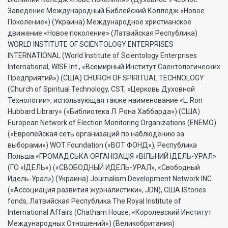
Заведение Международный Библейский Колледж «Новое
Поколение») (Украина) Международное христианское
движение «Новое поколение» (Латвийская Республика)
WORLD INSTITUTE OF SCIENTOLOGY ENTERPRISES
INTERNATIONAL (World Institute of Scientology Enterprises
International, WISE Int., «Всемирный Институт Саентологических
Предприятий») (США) CHURCH OF SPIRITUAL TECHNOLOGY
(Church of Spiritual Technology, CST, «Церковь Духовной
Технологии», использующая также наименование «L. Ron
Hubbard Library» («Библиотека Л. Рона Хаббарда») (США)
European Network of Election Monitoring Organizations (ENEMO)
(«Европейская сеть организаций по наблюдению за
выборами») WOT Foundation («ВОТ ФОНД»), Республика
Польша «ГРОМАДСЬКА ОРГАНI3АЦIЯ «ВIЛЬНИЙ IДЕЛЬ-УРАЛ»
(ГО «IДЕЛЬ») («СВОБОДНЫЙ ИДЕЛЬ-УРАЛ», «Свободный
Идель-Урал») (Украина) Journalism Development Network INC
(«Ассоциация развития журналистики», JDN), США IStories
fonds, Латвийская Республика The Royal Institute of
International Affairs (Chatham House, «Королевский Институт
Международных Отношений») (Великобритания)