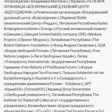
«Возрождение» Владимира Мунтяна») (Украина) «РЕЛIГIЙНА
ОРГАНIЗАЦIЯ «ВСЕУКРАIНСЬКИЙ ДУХОВНИЙ ЦЕНТР
«ВIДРОДЖЕННЯ» («Религиозная организация «Всеукраинский
духовный центр «Возрождение») (Украина) Riddle
(аналитический Центр «Риддл»), Литовская Республика Ryska
Antikrigskommitteten i Sverige («Русский антивоенный комитет
в Швеции»), Швеция Limited liability company (SIA) «Medusa
Project» («Проект Медуза»), Латвийская Республика «The
Andrei Sakharov foundation» («Фонд Андрея Сахарова»), США
«Форум свободной России» (Литовская Республика) «Free
Nations League» («Лига Свободных Наций»), Литва
«Transparеncy International», Федеративная Республика
Германия «Free Nations of PostRussia Forum» («Форум
Свободных Народов ПостРоссии»), Польша Solidarität mit der
Bürgerbewegung in Russland e.V. («Солидарность с
гражданским движением в России – Solidarus»), ФРГ
«КрымSOS» (CrimeaSOS) (Украина) Briva Universitate
(«Свободный университет»), Латвийская Республика The
Institute for Statecraft («Институт государственного
управления»), Великобритания «Форум гражданского
общества Россия – ЕС» («EU – Russia Civil Society Forum e.V.»),