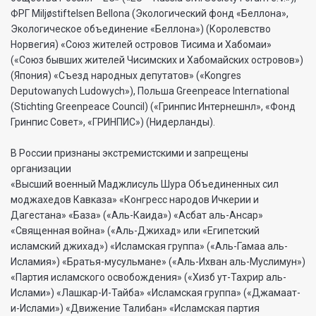
ФРГ Miljøstiftelsen Bellona (Экологический фонд «Беллона»,
Экологическое объединение «Беллона») (Королевство
Норвегия) «Союз жителей островов Тисима и Хабомаи»
(«Союз бывших жителей Чисимских и Хабомайских островов»)
(Япония) «Съезд народных депутатов» («Kongres
Deputowanych Ludowych»), Польша Greenpeace International
(Stichting Greenpeace Council) («Гринпис Интернешнл», «Фонд
Гринпис Совет», «ГРИНПИС») (Нидерланды).
В России признаны экстремистскими и запрещены
организации
«Высший военный Маджлисуль Шура Объединенных сил
моджахедов Кавказа» «Конгресс народов Ичкерии и
Дагестана» «База» («Аль-Каида») «Асбат аль-Ансар»
«Священная война» («Аль-Джихад» или «Египетский
исламский джихад») «Исламская группа» («Аль-Гамаа аль-
Исламия») «Братья-мусульмане» («Аль-Ихван аль-Муслимун»)
«Партия исламского освобождения» («Хизб ут-Тахрир аль-
Ислами») «Лашкар-И-Тайба» «Исламская группа» («Джамаат-
и-Ислами») «Движение Талибан» «Исламская партия