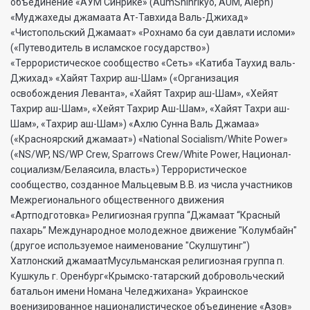
объединение «АУМ Синрике» (AumShinrikyo, AUM, Aleph)
«Муджахеды джамаата Ат-Тавхида Валь-Джихад»
«Чистопольский Джамаат» «Рохнамо ба суи давлати исломи»
(«Путеводитель в исламское государство»)
«Террористическое сообщество «Сеть» «Катиба Таухид валь-
Джихад» «Хайят Тахрир аш-Шам» («Организация
освобождения Леванта», «Хайят Тахрир аш-Шам», «Хейят
Тахрир аш-Шам», «Хейят Тахрир Аш-Шам», «Хайят Тахри аш-
Шам», «Тахрир аш-Шам») «Ахлю Сунна Валь Джамаа»
(«Красноярский джамаат») «National Socialism/White Power»
(«NS/WP, NS/WP Crew, Sparrows Crew/White Power, Национал-
социализм/Белаясила, власть») Террористическое
сообщество, созданное Мальцевым В.В. из числа участников
Межрегионального общественного движения
«Артподготовка» Религиозная группа “Джамаат “Красный
пахарь” Международное молодежное движение "Колумбайн"
(другое используемое наименование "Скулшутинг")
Хатлонский джамаатМусульманская религиозная группа п.
Кушкуль г. Оренбург«Крымско-татарский добровольческий
батальон имени Номана Челеджихана» Украинское
военизированное националистическое объединение «Азов»