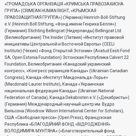
«ГРОМАДСЬКА ОРГАНIЗАЦIЯ «КРИМСЬКА ПРАВОЗАХИСНА
ГРУПА» (CRIMEAN HUMAN RIGHT, «КРЫМСКАЯ
ПРАВОЗАЩИТНАЯ ГРУППА») (Украина) Heinrich-Böll-Stiftung
e.V. (Heinrich Böll Stiftung, «Фонд имени Генриха Бёлля»)
(Германия) Stichting Bellingcat (Нидерланды) Bellingcat Ltd.
(Великобритания) The Insider (Латвия) «Институт правовой
инициативы Центральной и Восточной Европы» (CEELI
Institute) (Чехия) «Фонд Открытой Эстонии» (Avatud Eesti Fond
SA, Open Estonia Foundation) Эстонская Республика Calvert 22
Foundation, Великобритания «Канадский украинский
конгресс», «Конгресс украинцев Канады» (Ukrainian Canadian
Congress), Канада «Институт Макдональда-Лорье»
(Macdonald-Laurier Institute), Канада «Украинская
национальная федерация Канады» (Ukrainian National
Federation of Canada), Канада Dekabristen e.V. («Декабристы»)
(Германия) Международный научный центр им. Вудро
Вильсона (Woodrow Wilson International Center for Scholars),
США «Свободная пресса» (Open Press), Французская
Республика «БЛАГОДIЙНИЙ ФОНД «ВIДРОДЖЕННЯ»
ВОЛОДИМИРА МУНТЯНА» («Благотворительный фонд