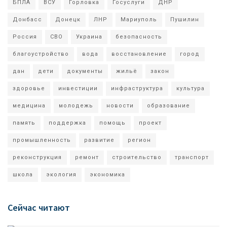
БПЛА
ВСУ
Горловка
Госуслуги
ДНР
Донбасс
Донецк
ЛНР
Мариуполь
Пушилин
Россия
СВО
Украина
безопасность
благоустройство
вода
восстановление
город
дан
дети
документы
жильё
закон
здоровье
инвестиции
инфраструктура
культура
медицина
молодежь
новости
образование
память
поддержка
помощь
проект
промышленность
развитие
регион
реконструкция
ремонт
строительство
транспорт
школа
экология
экономика
Сейчас читают