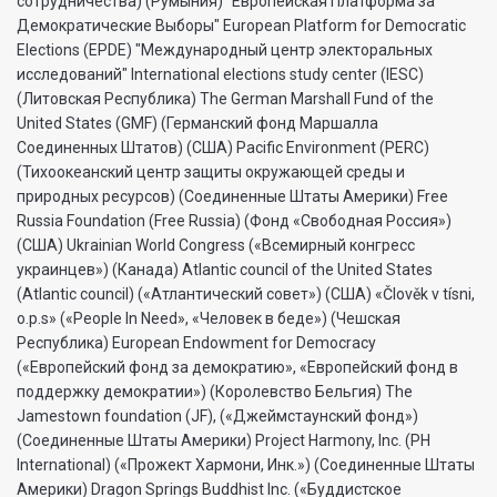
сотрудничества) (Румыния) "Европейская Платформа за
Демократические Выборы" European Platform for Democratic
Elections (EPDE) "Международный центр электоральных
исследований" International elections study center (IESC)
(Литовская Республика) The German Marshall Fund of the
United States (GMF) (Германский фонд Маршалла
Соединенных Штатов) (США) Pacific Environment (PERC)
(Тихоокеанский центр защиты окружающей среды и
природных ресурсов) (Соединенные Штаты Америки) Free
Russia Foundation (Free Russia) (Фонд «Свободная Россия»)
(США) Ukrainian World Congress («Всемирный конгресс
украинцев») (Канада) Atlantic council of the United States
(Atlantic council) («Атлантический совет») (США) «Člověk v tísni,
o.p.s» («People In Need», «Человек в беде») (Чешская
Республика) European Endowment for Democracy
(«Европейский фонд за демократию», «Европейский фонд в
поддержку демократии») (Королевство Бельгия) The
Jamestown foundation (JF), («Джеймстаунский фонд»)
(Соединенные Штаты Америки) Project Harmony, Inc. (PH
International) («Прожект Хармони, Инк.») (Соединенные Штаты
Америки) Dragon Springs Buddhist Inc. («Буддистское