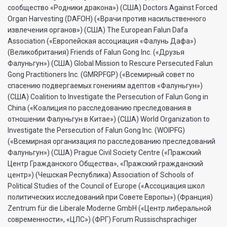
сообщество «Родники дракона») (США) Doctors Against Forced
Organ Harvesting (DAFOH) («Врачи против насильственного
извлечения органов») (США) The European Falun Dafa
Association («Европейская ассоциация «Фалунь Дафа»)
(Великобритания) Friends of Falun Gong Inc. («Друзья
Фалуньгун») (США) Global Mission to Rescure Persecuted Falun
Gong Practitioners Inc. (GMRPFGP) («Всемирный совет по
спасению подвергаемых гонениям адептов «Фалуньгун»)
(США) Coalition to Investigate the Persecution of Falun Gong in
China («Коалиция по расследованию преследования в
отношении Фалуньгун в Китае») (США) World Organization to
Investigate the Persecution of Falun Gong Inc. (WOIPFG)
(«Всемирная организация по расследованию преследований
Фалуньгун») (США) Prague Civil Society Centre («Пражский
Центр Гражданского Общества», «Пражский гражданский
центр») (Чешская Республика) Association of Schools of
Political Studies of the Council of Europe («Ассоциация школ
политических исследований при Совете Европы») (Франция)
Zentrum für die Liberale Moderne GmbH («Центр либеральной
современности», «ЦЛС») (ФРГ) Forum Russischsprachiger