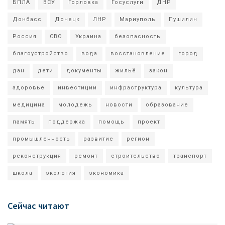
БПЛА
ВСУ
Горловка
Госуслуги
ДНР
Донбасс
Донецк
ЛНР
Мариуполь
Пушилин
Россия
СВО
Украина
безопасность
благоустройство
вода
восстановление
город
дан
дети
документы
жильё
закон
здоровье
инвестиции
инфраструктура
культура
медицина
молодежь
новости
образование
память
поддержка
помощь
проект
промышленность
развитие
регион
реконструкция
ремонт
строительство
транспорт
школа
экология
экономика
Сейчас читают