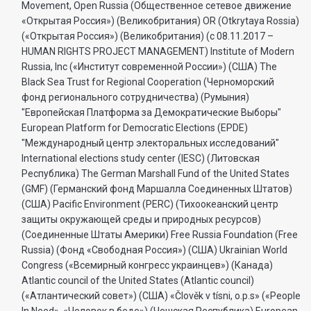
Movement, Open Russia (Общественное сетевое движение
«Открытая Россия») (Великобритания) OR (Otkrytaya Rossia)
(«Открытая Россия») (Великобритания) (с 08.11.2017 –
HUMAN RIGHTS PROJECT MANAGEMENT) Institute of Modern
Russia, Inc («Институт современной России») (США) The
Black Sea Trust for Regional Cooperation (Черноморский
фонд регионального сотрудничества) (Румыния)
"Европейская Платформа за Демократические Выборы"
European Platform for Democratic Elections (EPDE)
"Международный центр электоральных исследований"
International elections study center (IESC) (Литовская
Республика) The German Marshall Fund of the United States
(GMF) (Германский фонд Маршалла Соединенных Штатов)
(США) Pacific Environment (PERC) (Тихоокеанский центр
защиты окружающей среды и природных ресурсов)
(Соединенные Штаты Америки) Free Russia Foundation (Free
Russia) (Фонд «Свободная Россия») (США) Ukrainian World
Congress («Всемирный конгресс украинцев») (Канада)
Atlantic council of the United States (Atlantic council)
(«Атлантический совет») (США) «Člověk v tísni, o.p.s» («People
In Need», «Человек в беде») (Чешская Республика) European