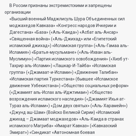
В России признаны экстремистскими и запрещены
организации
«Высший военный Маджлисуль Шура Объединенных сил
моджахедов Кавказа» «Конгресс народов Ичкерии и
Дагестана» «База» («Аль-Каида») «Асбат аль-Ансар»
«Священная война» («Аль-Джихад» или «Египетский
исламский джихад») «Исламская группа» («Аль-Гамаа аль-
Исламия») «Братья-мусульмане» («Аль-Ихван аль-
Муслимун») «Партия исламского освобождения» («Хизб ут-
Тахрир аль-Ислами») «Лашкар-И-Тайба» «Исламская
группа» («Джамаат-и-Ислами») «Движение Талибан»
«Исламская партия Туркестана» (бывшее «Исламское
движение Узбекистана») «Общество социальных реформ»
(«Джамият аль-Ислах аль-Иджтимаи») «Общество
возрождения исламского наследия» («Джамият Ихья ат-
Тураз аль-Ислами») «Дом двух святых» («Аль-Харамейн»)
«Джунд аш-Шам» (Войско Великой Сирии) «Исламский
джихад – Джамаат моджахедов» «Аль-Каида в странах
исламского Магриба» «Имарат Кавказ» («Кавказский
Эмират») «Синдикат «Автономная боевая