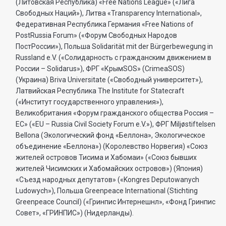
(Литовская Республика) «Free Nations League» («Лига
Свободных Наций»), Литва «Transparеncy International»,
Федеративная Республика Германия «Free Nations of
PostRussia Forum» («Форум Свободных Народов
ПостРоссии»), Польша Solidarität mit der Bürgerbewegung in
Russland e.V. («Солидарность с гражданским движением в
России – Solidarus»), ФРГ «КрымSOS» (CrimeaSOS)
(Украина) Briva Universitate («Свободный университет»),
Латвийская Республика The Institute for Statecraft
(«Институт государственного управления»),
Великобритания «Форум гражданского общества Россия –
ЕС» («EU – Russia Civil Society Forum e.V.»), ФРГ Miljøstiftelsen
Bellona (Экологический фонд «Беллона», Экологическое
объединение «Беллона») (Королевство Норвегия) «Союз
жителей островов Тисима и Хабомаи» («Союз бывших
жителей Чисимских и Хабомайских островов») (Япония)
«Съезд народных депутатов» («Kongres Deputowanych
Ludowych»), Польша Greenpeace International (Stichting
Greenpeace Council) («Гринпис Интернешнл», «Фонд Гринпис
Совет», «ГРИНПИС») (Нидерланды).