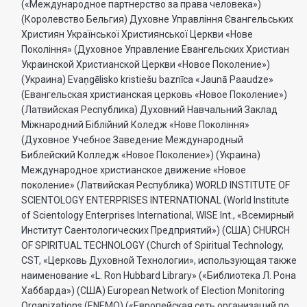
(«Международное партнерство за права человека»)
(Королевство Бельгия) Духовне Управлiння Євангельських
Християн Української Християнської Церкви «Нове
Поколiння» (Духовное Управление Евангельских Христиан
Украинской Христианской Церкви «Новое Поколение»)
(Украина) Evaņgēlisko kristiešu baznīca «Jaunā Paaudze»
(Евангельская христианская церковь «Новое Поколение»)
(Латвийская Республика) Духовний Навчальний Заклад
Міжнародний Біблійний Коледж «Нове Покоління»
(Духовное Учебное Заведение Международный
Библейский Колледж «Новое Поколение») (Украина)
Международное христианское движение «Новое
поколение» (Латвийская Республика) WORLD INSTITUTE OF
SCIENTOLOGY ENTERPRISES INTERNATIONAL (World Institute
of Scientology Enterprises International, WISE Int., «Всемирный
Институт Саентологических Предприятий») (США) CHURCH
OF SPIRITUAL TECHNOLOGY (Church of Spiritual Technology,
CST, «Церковь Духовной Технологии», использующая также
наименование «L. Ron Hubbard Library» («Библиотека Л. Рона
Хаббарда») (США) European Network of Election Monitoring
Organizations (ENEMO) («Европейская сеть организаций по