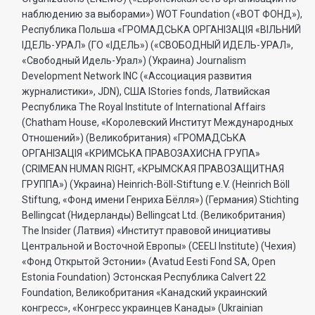
наблюдению за выборами») WOT Foundation («ВОТ ФОНД»),
Республика Польша «ГРОМАДСЬКА ОРГАНI3АЦIЯ «ВIЛЬНИЙ
IДЕЛЬ-УРАЛ» (ГО «IДЕЛЬ») («СВОБОДНЫЙ ИДЕЛЬ-УРАЛ»,
«Свободный Идель-Урал») (Украина) Journalism
Development Network INC («Ассоциация развития
журналистики», JDN), США IStories fonds, Латвийская
Республика The Royal Institute of International Affairs
(Chatham House, «Королевский Институт Международных
Отношений») (Великобритания) «ГРОМАДСЬКА
ОРГАНIЗАЦIЯ «КРИМСЬКА ПРАВОЗАХИСНА ГРУПА»
(CRIMEAN HUMAN RIGHT, «КРЫМСКАЯ ПРАВОЗАЩИТНАЯ
ГРУППА») (Украина) Heinrich-Böll-Stiftung e.V. (Heinrich Böll
Stiftung, «Фонд имени Генриха Бёлля») (Германия) Stichting
Bellingcat (Нидерланды) Bellingcat Ltd. (Великобритания)
The Insider (Латвия) «Институт правовой инициативы
Центральной и Восточной Европы» (CEELI Institute) (Чехия)
«Фонд Открытой Эстонии» (Avatud Eesti Fond SA, Open
Estonia Foundation) Эстонская Республика Calvert 22
Foundation, Великобритания «Канадский украинский
конгресс», «Конгресс украинцев Канады» (Ukrainian