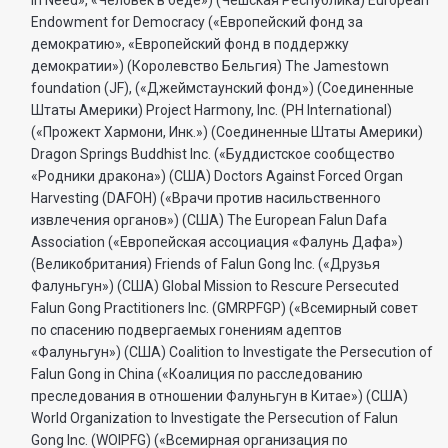
Endowment for Democracy («Европейский фонд за
демократию», «Европейский фонд в поддержку
демократии») (Королевство Бельгия) The Jamestown
foundation (JF), («Джеймстаунский фонд») (Соединенные
Штаты Америки) Project Harmony, Inc. (PH International)
(«Прожект Хармони, Инк.») (Соединенные Штаты Америки)
Dragon Springs Buddhist Inc. («Буддистское сообщество
«Родники дракона») (США) Doctors Against Forced Organ
Harvesting (DAFOH) («Врачи против насильственного
извлечения органов») (США) The European Falun Dafa
Association («Европейская ассоциация «Фалунь Дафа»)
(Великобритания) Friends of Falun Gong Inc. («Друзья
Фалуньгун») (США) Global Mission to Rescure Persecuted
Falun Gong Practitioners Inc. (GMRPFGP) («Всемирный совет
по спасению подвергаемых гонениям адептов
«Фалуньгун») (США) Coalition to Investigate the Persecution of
Falun Gong in China («Коалиция по расследованию
преследования в отношении Фалуньгун в Китае») (США)
World Organization to Investigate the Persecution of Falun
Gong Inc. (WOIPFG) («Всемирная организация по