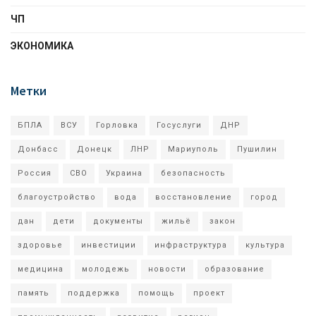
ЧП
ЭКОНОМИКА
Метки
БПЛА
ВСУ
Горловка
Госуслуги
ДНР
Донбасс
Донецк
ЛНР
Мариуполь
Пушилин
Россия
СВО
Украина
безопасность
благоустройство
вода
восстановление
город
дан
дети
документы
жильё
закон
здоровье
инвестиции
инфраструктура
культура
медицина
молодежь
новости
образование
память
поддержка
помощь
проект