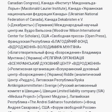
Canadian Congress), Канада «Институт Макдональда-
Лорье» (Macdonald-Laurier Institute), Канада «Украинская
национальная федерация Канады» (Ukrainian National
Federation of Canada), Канада Dekabristen e.V.
(«Декабристы») (Германия) Международный научный
центр им. Вудро Вильсона (Woodrow Wilson International
Center for Scholars), США «Свободная пресса» (Open Press),
Французская Республика «БЛАГОДIЙНИЙ ФОНД
«ВIДРОДЖЕННЯ» ВОЛОДИМИРА МУНТЯНА»
(«Благотворительный фонд «Возрождение» Владимира
Мунтяна») (Украина) «РЕЛIГIЙНА ОРГАНIЗАЦIЯ
«ВСЕУКРАIНСЬКИЙ ДУХОВНИЙ ЦЕНТР «ВIДРОДЖЕННЯ»
(«Религиозная организация «Всеукраинский духовный
центр «Возрождение») (Украина) Riddle (аналитический
Центр «Риддл»), Литовская Республика Ryska
Antikrigskommitteten i Sverige («Русский антивоенный
комитет в Швеции»), Швеция Limited liability company (SIA)
«Medusa Project» («Проект Медуза»), Латвийская
Республика «The Andrei Sakharov foundation» («Фонд
Андрея Сахарова»), США «Форум свободной России»