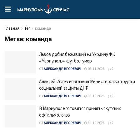
Главная
Тег
команда
Метка:
команда
Львов добил бежавший на Украину ФК
«Мариуполь»: футбол умер
ОТ
АЛЕКСАНДР ИГОРЕВИЧ
05.11.2025
0
Алексей Исаев возглавил Министерство труда и
социальной защиты ДНР
ОТ
АЛЕКСАНДР ИГОРЕВИЧ
31.10.2025
0
В Мариуполе готовятся принять якутских
офтальмологов
ОТ
АЛЕКСАНДР ИГОРЕВИЧ
31.10.2025
0