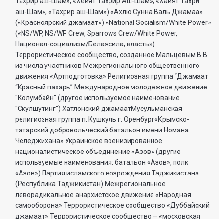
Тахрир аш-Шам», «Хейят Тахрир Аш-Шам», «Хайят Тахри
аш-Шам», «Тахрир аш-Шам») «Ахлю Сунна Валь Джамаа»
(«Красноярский джамаат») «National Socialism/White Power»
(«NS/WP, NS/WP Crew, Sparrows Crew/White Power,
Национал-социализм/Белаясила, власть»)
Террористическое сообщество, созданное Мальцевым В.В.
из числа участников Межрегионального общественного
движения «Артподготовка» Религиозная группа “Джамаат
“Красный пахарь” Международное молодежное движение
"Колумбайн" (другое используемое наименование
"Скулшутинг") Хатлонский джамаатМусульманская
религиозная группа п. Кушкуль г. Оренбург«Крымско-
татарский добровольческий батальон имени Номана
Челеджихана» Украинское военизированное
националистическое объединение «Азов» (другие
используемые наименования: батальон «Азов», полк
«Азов») Партия исламского возрождения Таджикистана
(Республика Таджикистан) Межрегиональное
леворадикальное анархистское движение «Народная
самооборона» Террористическое сообщество «Дуббайский
джамаат» Террористическое сообщество – «московская