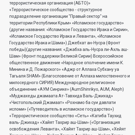
террористическая организация (АБТО)»
«Террористическое сообщество - структурное
подразделение организации "Правый сектор" на
территории Республики Крым» «Исламское государство»
(другие названия: «Исламское Государство Ирака и Сирии»,
«Исламское Государство Ирака и Леванта», «Исламское
Государство Ирака и Шама») Джебхат ан-Нусра (Фронт
победы)(другие названия: «Джабха аль-Нусра ли-Ахль аш-
Шам» (Фронт поддержки Великой Сирии) Всероссийское
общественное движение «Народное ополчение имени К.
Минина и Д. Пожарского» «Аджр от Аллаха Субхану уа
Тагьаля SHAM» (Благословение от Аллаха милоственного и
милосердного СИРИЯ) Международное религиозное
объединение «АУМ Синрике» (AumShinrikyo, AUM, Aleph)
«Муджахеды джамаата Ат-Тавхида Валь-Джихад»
«Чистопольский Джамаат» «Рохнамо ба суи давлати
исломи» («Путеводитель в исламское государство»)
«Террористическое сообщество «Сеть» «Катиба Таухид
валь-Джихад» «Хайят Тахрир аш-Шам» («Организация
освобождения Леванта», «Хайят Тахрир аш-Шам», «Хейят