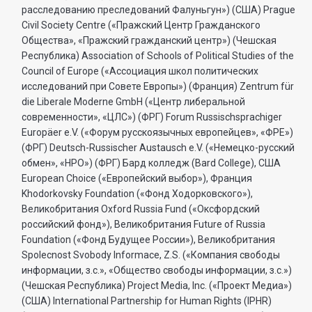
расследованию преследований Фалуньгун») (США) Prague
Civil Society Centre («Пражский Центр Гражданского
Общества», «Пражский гражданский центр») (Чешская
Республика) Association of Schools of Political Studies of the
Council of Europe («Ассоциация школ политических
исследований при Совете Европы») (Франция) Zentrum für
die Liberale Moderne GmbH («Центр либеральной
современности», «ЦЛС») (ФРГ) Forum Russischsprachiger
Europäer e.V. («Форум русскоязычных европейцев», «ФРЕ»)
(ФРГ) Deutsch-Russischer Austausch e.V. («Немецко-русский
обмен», «НРО») (ФРГ) Бард колледж (Bard College), США
European Choice («Европейский выбор»), Франция
Khodorkovsky Foundation («Фонд Ходорковского»),
Великобритания Oxford Russia Fund («Оксфордский
российский фонд»), Великобритания Future of Russia
Foundation («Фонд Будущее России»), Великобритания
Spolecnost Svobody Informace, Z.S. («Компания свободы
информации, з.с.», «Общество свободы информации, з.с.»)
(Чешская Республика) Project Media, Inc. («Проект Медиа»)
(США) International Partnership for Human Rights (IPHR)