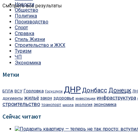
Новости
Смотреть все результаты
Общество
Политика
Производство
Спорт
Справка
Стиль Жизни
Строительство и ЖКХ
Туризм
ЧП
Экономика
Метки
ДНР
Донецк
Донбасс
ВСУ
Горловка
БПЛА
Госуслуги
ЛН
инфраструктура
жильё
здоровье
закон
документы
инвестиции
строительство
экономика
транспорт
экология
школа
Сейчас читают