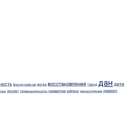
дан
восстановление
ность
дети
вода
город
благоустройство
развитие
ремонт
регион
проект
промышленность
мощь
реконструкция