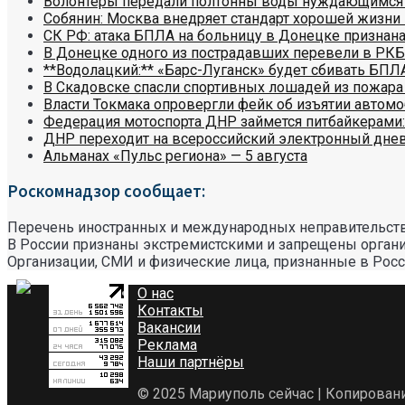
Волонтеры передали полтонны воды нуждающимся
Собянин: Москва внедряет стандарт хорошей жизни
СК РФ: атака БПЛА на больницу в Донецке признана
В Донецке одного из пострадавших перевели в РКБ
**Водолацкий:** «Барс-Луганск» будет сбивать БПЛ
В Скадовске спасли спортивных лошадей из пожара
Власти Токмака опровергли фейк об изъятии автом
Федерация мотоспорта ДНР займется питбайкерами:
ДНР переходит на всероссийский электронный дне
Альманах «Пульс региона» — 5 августа
Роскомнадзор сообщает:
Перечень иностранных и международных неправительств
В России признаны экстремистскими и запрещены орган
Организации, СМИ и физические лица, признанные в Рос
О нас
Контакты
Вакансии
Реклама
Наши партнёры
© 2025 Мариуполь сейчас | Копирован