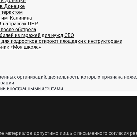
 в Донецке
 в Донецке
 терактом
 им. Калинина
А на трассах ЛНР
 после обстрела
обилей из гаражей для нужд СВО
 для подростков откроют площадки с инструкторами
вник «Моя школа»
енных организаций, деятельность которых признана неже
изации
сии иностранными агентами
ие материалов допустимо лишь с письменного согласия ре