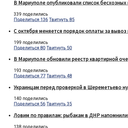
В Мариуполе опубликовали список бесхозных 
339 поделились
Поделиться
136
Твитнуть
85
С октября меняется порядок оплаты за вывоз 
199 поделились
Поделиться
80
Твитнуть
50
В Мариуполе обновили реестр квартирной оч
193 поделились
Поделиться
77
Твитнуть
48
Украинцам перед проверкой в Шереметьево ну
140 поделились
Поделиться
56
Твитнуть
35
Ловим по правилам: рыбакам в ДНР напомнили
138 поделились