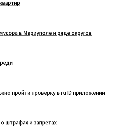
квартир
мусора в Мариуполе и ряде округов
ереди
жно пройти проверку в ruID приложении
 о штрафах и запретах