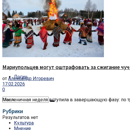
Статьи
Каталог
Афиша
Форум
Мариупольцев могут оштрафовать за сжигание чу
Логин
от
Александр Игоревич
17.02.2026
0
Масленичная неделя вступила в завершающую фазу: по тр
Рубрики
Результатов нет
Культура
Мнение