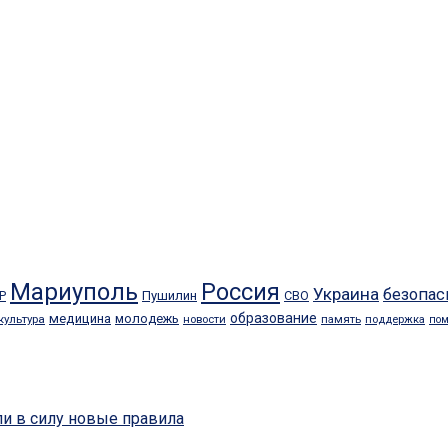
Мариуполь
Россия
Украина
безопас
Пушилин
СВО
Р
образование
медицина
молодежь
культура
память
новости
поддержка
по