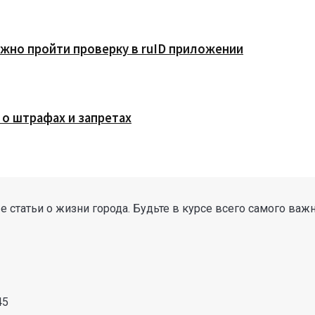
жно пройти проверку в ruID приложении
 о штрафах и запретах
 статьи о жизни города. Будьте в курсе всего самого важ
45