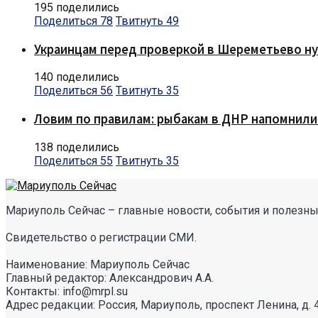
195 поделились
Поделиться
78
Твитнуть
49
Украинцам перед проверкой в Шереметьево ну
140 поделились
Поделиться
56
Твитнуть
35
Ловим по правилам: рыбакам в ДНР напомнили
138 поделились
Поделиться
55
Твитнуть
35
Мариуполь Сейчас – главные новости, события и полезные
Свидетельство о регистрации СМИ.
Наименование: Мариуполь Сейчас
Главный редактор: Александрович А.А.
Контакты: info@mrpl.su
Адрес редакции: Россия, Мариуполь, проспект Ленина, д. 