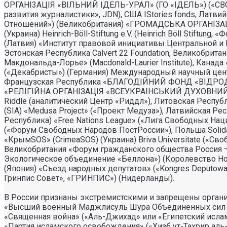
ОРГАНI3АЦIЯ «ВIЛЬНИЙ IДЕЛЬ-УРАЛ» (ГО «IДЕЛЬ») («СВО
развития журналистики», JDN), США IStories fonds, Латвий
Отношений») (Великобритания) «ГРОМАДСЬКА ОРГАНI
(Украина) Heinrich-Böll-Stiftung e.V. (Heinrich Böll Stiftun
(Латвия) «Институт правовой инициативы Центральной и Вос
Эстонская Республика Calvert 22 Foundation, Великобрита
Макдональда-Лорье» (Macdonald-Laurier Institute), Канада 
(«Декабристы») (Германия) Международный научный центр и
Французская Республика «БЛАГОДIЙНИЙ ФОНД «ВIДРОД
«РЕЛIГIЙНА ОРГАНIЗАЦIЯ «ВСЕУКРАIНСЬКИЙ ДУХОВНИЙ Ц
Riddle (аналитический Центр «Риддл»), Литовская Республи
(SIA) «Medusa Project» («Проект Медуза»), Латвийская Ре
Республика) «Free Nations League» («Лига Свободных Наций
(«Форум Свободных Народов ПостРоссии»), Польша Solidari
«КрымSOS» (CrimeaSOS) (Украина) Briva Universitate («Своб
Великобритания «Форум гражданского общества Россия – ЕС»
Экологическое объединение «Беллона») (Королевство Но
(Япония) «Съезд народных депутатов» («Kongres Deputowany
Гринпис Совет», «ГРИНПИС») (Нидерланды).
В России признаны экстремистскими и запрещены орган
«Высший военный Маджлисуль Шура Объединенных сил мо
«Священная война» («Аль-Джихад» или «Египетский исла
«Партия исламского освобождения» («Хизб ут-Тахрир ал