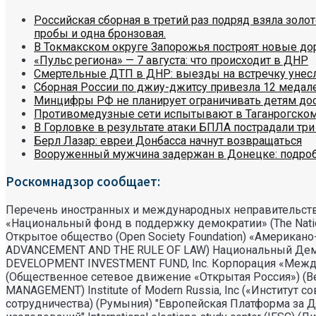
Российская сборная в третий раз подряд взяла зол
пробы и одна бронзовая.
В Токмакском округе Запорожья построят новые до
«Пульс региона» — 7 августа: что происходит в ДНР
Смертельные ДТП в ДНР: выезды на встречку унес
Сборная России по джиу-джитсу привезла 12 медал
Минцифры РФ не планирует ограничивать детям дос
Противомедузные сети испытывают в Таганрогском
В Горловке в результате атаки БПЛА пострадали тр
Берл Лазар: евреи Донбасса начнут возвращаться
Вооруженный мужчина задержан в Донецке: подроб
Роскомнадзор сообщает:
Перечень иностранных и международных неправительств
«Национальный фонд в поддержку демократии» (The Natio
Открытое общество (Open Society Foundation) «Америка
ADVANCEMENT AND THE RULE OF LAW) Национальный Демократ
DEVELOPMENT INVESTMENT FUND, Inc. Корпорация «Междунаро
(Общественное сетевое движение «Открытая Россия») (Вел
MANAGEMENT) Institute of Modern Russia, Inc («Институт с
сотрудничества) (Румыния) "Европейская Платформа за Д