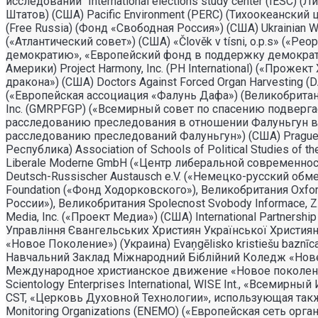
исследований" International elections study center (IESC)
Штатов) (США) Pacific Environment (PERC) (Тихоокеанск
(Free Russia) (Фонд «Свободная Россия») (США) Ukrainian Wor
(«Атлантический совет») (США) «Člověk v tísni, o.p.s» («
демократию», «Европейский фонд в поддержку демократи
Америки) Project Harmony, Inc. (PH International) («Прож
дракона») (США) Doctors Against Forced Organ Harvesting 
(«Европейская ассоциация «Фалунь Дафа») (Великобритания) 
Inc. (GMRPFGP) («Всемирный совет по спасению подвергаемы
расследованию преследования в отношении Фалуньгун в Кита
расследованию преследований Фалуньгун») (США) Prague 
Республика) Association of Schools of Political Studies o
Liberale Moderne GmbH («Центр либеральной современност
Deutsch-Russischer Austausch e.V. («Немецко-русский обм
Foundation («Фонд Ходорковского»), Великобритания Oxfor
России»), Великобритания Spolecnost Svobody Informace, 
Media, Inc. («Проект Медиа») (США) International Partner
Управлiння Євангельських Християн Української Христи
«Новое Поколение») (Украина) Evaņgēlisko kristiešu baz
Навчальний Заклад Міжнародний Біблійний Коледж «Нов
Международное христианское движение «Новое поколение
Scientology Enterprises International, WISE Int., «Всемир
CST, «Церковь Духовной Технологии», использующая также 
Monitoring Organizations (ENEMO) («Европейская сеть 