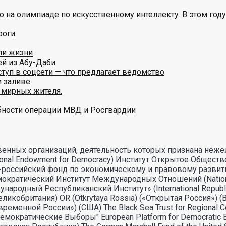
ото на олимпиаде по искусственному интеллекту. В этом г
роги
ли жизни
ей из Абу-Даби
туп в соцсети — что предлагает ведомство
 заливе
и мирных жителя.
ности операции МВД и Росгвардии
енных организаций, деятельность которых признана неже
nal Endowment for Democracy) Институт Открытое Общество
но-российский фонд по экономическому и правовому разви
ический Институт Международных Отношений (National Demo
дный Республиканский Институт» (International Republican
икобритания) OR (Otkrytaya Rossia) («Открытая Россия») 
овременной России») (США) The Black Sea Trust for Regiona
емократические Выборы" European Platform for Democratic