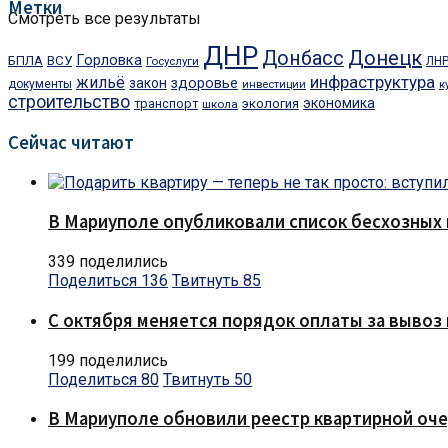
Метки
Смотреть все результаты
ДНР
Донецк
Донбасс
Горловка
БПЛА
ВСУ
Госуслуги
ЛН
инфраструктура
жильё
закон
здоровье
документы
инвестиции
к
строительство
экономика
транспорт
экология
школа
Сейчас читают
В Мариуполе опубликовали список бесхозных 
339 поделились
Поделиться
136
Твитнуть
85
С октября меняется порядок оплаты за вывоз 
199 поделились
Поделиться
80
Твитнуть
50
В Мариуполе обновили реестр квартирной оч