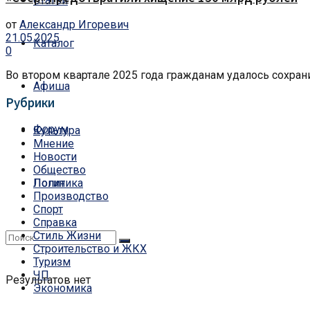
Статьи
от
Александр Игоревич
21.05.2025
Каталог
0
Во втором квартале 2025 года гражданам удалось сохран
Афиша
Рубрики
Форум
Культура
Мнение
Новости
Общество
Политика
Логин
Производство
Спорт
Справка
Стиль Жизни
Строительство и ЖКХ
Туризм
ЧП
Результатов нет
Экономика