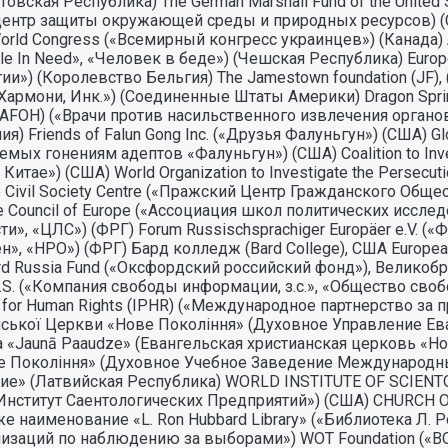
 (Литовская Республика) The German Marshall Fund of the Un
ий центр защиты окружающей среды и природных ресурсов) 
ld Congress («Всемирный конгресс украинцев») (Канада) Atlant
People In Need», «Человек в беде») (Чешская Республика) Eu
и») (Королевство Бельгия) The Jamestown foundation (JF
ект Хармони, Инк.») (Соединенные Штаты Америки) Dragon Spr
(DAFOH) («Врачи против насильственного извлечения органов»
Friends of Falun Gong Inc. («Друзья Фалуньгун») (США) Glob
х гонениям адептов «Фалуньгун») (США) Coalition to Investi
е») (США) World Organization to Investigate the Persecutio
Civil Society Centre («Пражский Центр Гражданского Обще
f the Council of Europe («Ассоциация школ политических иссл
и», «ЦЛС») (ФРГ) Forum Russischsprachiger Europäer e.V. 
ен», «НРО») (ФРГ) Бард колледж (Bard College), США Europe
d Russia Fund («Оксфордский российский фонд»), Великобри
Z.S. («Компания свободы информации, з.с.», «Общество своб
ship for Human Rights (IPHR) («Международное партнерство з
янської Церкви «Нове Поколiння» (Духовное Управление Е
nīca «Jaunā Paaudze» (Евангельская христианская церковь 
е Покоління» (Духовное Учебное Заведение Международн
» (Латвийская Республика) WORLD INSTITUTE OF SCIENTOL
ный Институт Саентологических Предприятий») (США) CHURCH O
наименование «L. Ron Hubbard Library» («Библиотека Л. Рон
организаций по наблюдению за выборами») WOT Foundation