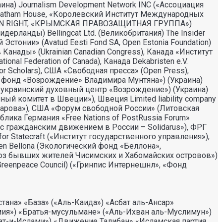
) Journalism Development Network INC («Ассоциация
rs (Chatham House, «Королевский Институт Международных
AN RIGHT, «КРЫМСКАЯ ПРАВОЗАЩИТНАЯ ГРУППА»)
 (Нидерланды) Bellingcat Ltd. (Великобритания) The Insider
стонии» (Avatud Eesti Fond SA, Open Estonia Foundation)
Канады» (Ukrainian Canadian Congress), Канада «Институт
nal Federation of Canada), Канада Dekabristen e.V.
r Scholars), США «Свободная пресса» (Open Press),
нд «Возрождение» Владимира Мунтяна») (Украина)
раинский духовный центр «Возрождение») (Украина)
ный комитет в Швеции»), Швеция Limited liability company
Сахарова»), США «Форум свободной России» (Литовская
ублика Германия «Free Nations of PostRussia Forum»
ь с гражданским движением в России – Solidarus»), ФРГ
or Statecraft («Институт государственного управления»),
lsen Bellona (Экологический фонд «Беллона»,
юз бывших жителей Чисимских и Хабомайских островов»)
 Greenpeace Council) («Гринпис Интернешнл», «Фонд
на» «База» («Аль-Каида») «Асбат аль-Ансар»
мия») «Братья-мусульмане» («Аль-Ихван аль-Муслимун»)
ат-и-Ислами») «Движение Талибан» «Исламская партия