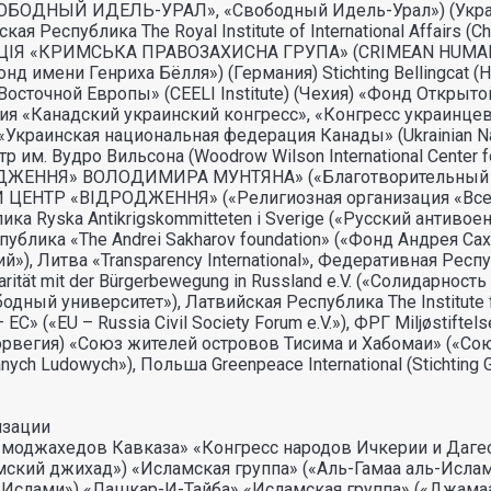
БОДНЫЙ ИДЕЛЬ-УРАЛ», «Свободный Идель-Урал») (Украина
ская Республика The Royal Institute of International Affai
ЗАЦIЯ «КРИМСЬКА ПРАВОЗАХИСНА ГРУПА» (CRIMEAN HUM
g, «Фонд имени Генриха Бёлля») (Германия) Stichting Bellingcat
точной Европы» (CEELI Institute) (Чехия) «Фонд Открытой Э
ния «Канадский украинский конгресс», «Конгресс украинцев 
«Украинская национальная федерация Канады» (Ukrainian Natio
м. Вудро Вильсона (Woodrow Wilson International Center fo
ЖЕННЯ» ВОЛОДИМИРА МУНТЯНА» («Благотворительный фо
ЕНТР «ВIДРОДЖЕННЯ» («Религиозная организация «Всеук
ка Ryska Antikrigskommitteten i Sverige («Русский антивоен
спублика «The Andrei Sakharov foundation» («Фонд Андрея 
»), Литва «Transparеncy International», Федеративная Респ
tät mit der Bürgerbewegung in Russland e.V. («Солидарност
одный университет»), Латвийская Республика The Institute f
 («EU – Russia Civil Society Forum e.V.»), ФРГ Miljøstifte
рвегия) «Союз жителей островов Тисима и Хабомаи» («Со
ch Ludowych»), Польша Greenpeace International (Stichting
изации
джахедов Кавказа» «Конгресс народов Ичкерии и Дагеста
мский джихад») «Исламская группа» («Аль-Гамаа аль-Исла
ь-Ислами») «Лашкар-И-Тайба» «Исламская группа» («Джама