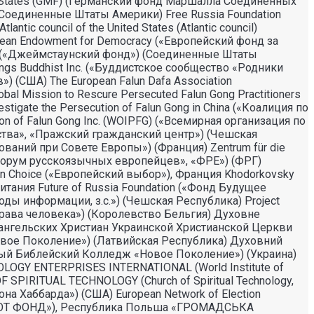
ited States (GMF) (Германский фонд Маршалла Соединенных
(Соединенные Штаты Америки) Free Russia Foundation
ic council of the United States (Atlantic council)
ropean Endowment for Democracy («Европейский фонд за
), («Джеймстаунский фонд») (Соединенные Штаты
ings Buddhist Inc. («Буддистское сообщество «Родники
) (США) The European Falun Dafa Association
al Mission to Rescure Persecuted Falun Gong Practitioners
gate the Persecution of Falun Gong in China («Коалиция по
n of Falun Gong Inc. (WOIPFG) («Всемирная организация по
ства», «Пражский гражданский центр») (Чешская
едований при Совете Европы») (Франция) Zentrum für die
(«Форум русскоязычных европейцев», «ФРЕ») (ФРГ)
an Choice («Европейский выбор»), Франция Khodorkovsky
тания Future of Russia Foundation («Фонд Будущее
оды информации, з.с.») (Чешская Республика) Project
а права человека») (Королевство Бельгия) Духовне
вангельских Христиан Украинской Христианской Церкви
«Новое Поколение») (Латвийская Республика) Духовний
ый Библейский Колледж «Новое Поколение») (Украина)
OGY ENTERPRISES INTERNATIONAL (World Institute of
F SPIRITUAL TECHNOLOGY (Church of Spiritual Technology,
а Хаббарда») (США) European Network of Election
 («ВОТ ФОНД»), Республика Польша «ГРОМАДСЬКА