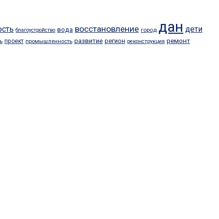
дан
восстановление
ость
дети
вода
город
благоустройство
ремонт
развитие
регион
проект
ь
промышленность
реконструкция