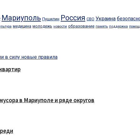
Мариуполь
Россия
Украина
безопасн
Пушилин
Р
СВО
образование
медицина
молодежь
ультура
новости
память
поддержка
помощ
квартир
мусора в Мариуполе и ряде округов
ереди