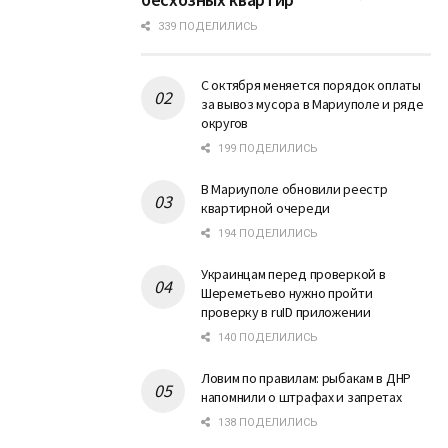
339 ПОДЕЛИЛИСЬ
С октября меняется порядок оплаты
за вывоз мусора в Мариуполе и ряде
округов
199 ПОДЕЛИЛИСЬ
В Мариуполе обновили реестр
квартирной очереди
194 ПОДЕЛИЛИСЬ
Украинцам перед проверкой в
Шереметьево нужно пройти
проверку в ruID приложении
140 ПОДЕЛИЛИСЬ
Ловим по правилам: рыбакам в ДНР
напомнили о штрафах и запретах
138 ПОДЕЛИЛИСЬ