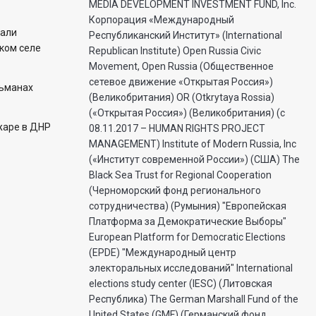
MEDIA DEVELOPMENT INVESTMENT FUND, Inc.
Корпорация «Международный
чали
Республиканский Институт» (International
цком селе
Republican Institute) Open Russia Civic
Movement, Open Russia (Общественное
сетевое движение «Открытая Россия»)
льманах
(Великобритания) OR (Otkrytaya Rossia)
(«Открытая Россия») (Великобритания) (с
жаре в ДНР
08.11.2017 – HUMAN RIGHTS PROJECT
MANAGEMENT) Institute of Modern Russia, Inc
(«Институт современной России») (США) The
Black Sea Trust for Regional Cooperation
(Черноморский фонд регионального
сотрудничества) (Румыния) "Европейская
Платформа за Демократические Выборы"
European Platform for Democratic Elections
(EPDE) "Международный центр
электоральных исследований" International
elections study center (IESC) (Литовская
Республика) The German Marshall Fund of the
United States (GMF) (Германский фонд