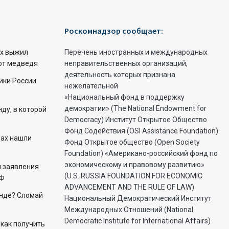
Роскомнадзор сообщает:
ех выжил
Перечень иностранных и международных
 от медведя
неправительственных организаций,
деятельность которых признана
ики России
нежелательной
«Национальный фонд в поддержку
демократии» (The National Endowment for
ду, в которой
Democracy) Институт Открытое Общество
Фонд Содействия (OSI Assistance Foundation)
цах нашли
Фонд Открытое общество (Open Society
Foundation) «Американо-российский фонд по
экономическому и правовому развитию»
л заявления
(U.S. RUSSIA FOUNDATION FOR ECONOMIC
РФ
ADVANCEMENT AND THE RULE OF LAW)
енде? Сломай
Национальный Демократический Институт
Международных Отношений (National
Democratic Institute for International Affairs)
 как получить