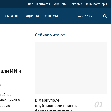
О нас
Контакты
Вакансии
Реклама
Наши партнёры
КАТАЛОГ
АФИША
ФОРУМ
Логин
Сейчас читают
пали ИИ и
0
штабное
В Мариуполе
учающихся в
опубликовали список
первую
бесхозных квартир