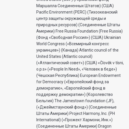
Маршалла Соединенных Штатов) (США)
Pacific Environment (PERC) (Тихоокеанский
центр защиты окружающей среды и
природных ресурсов) (Соединенные Штаты
Америки) Free Russia Foundation (Free Russia)
(Фонд «Свободная Россия») (США) Ukrainian
World Congress («Всемирный конгресс
украинцев») (Канада) Atlantic council of the
United States (Atlantic council)
(«Атлантический совет») (США) «Člověk v tísni,
o.p.s» («People In Need», «Человек в беде»)
(Чешская Республика) European Endowment
for Democracy («Европейский фонд за
демократию», «Европейский фонд в
поддержку демократии») (Королевство
Бельгия) The Jamestown foundation (JF),
(«Джеймстаунский фонд») (Соединенные
Штаты Америки) Project Harmony, Inc. (PH
International) («Прожект Хармони, Инк.»)
(Соединенные Штаты Америки) Dragon