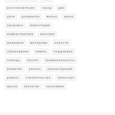
восстановление
город
дан
дети
документы
жильё
закон
здоровье
инвестиции
инфраструктура
культура
медицина
молодежь
новости
образование
память
поддержка
помощь
проект
промышленность
развитие
регион
реконструкция
ремонт
строительство
транспорт
школа
экология
экономика