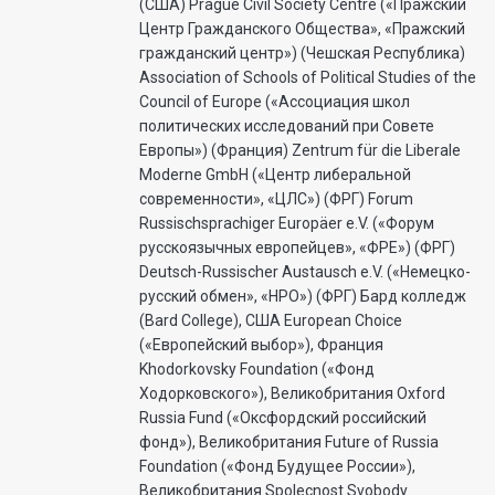
(США) Prague Civil Society Centre («Пражский
Центр Гражданского Общества», «Пражский
гражданский центр») (Чешская Республика)
Association of Schools of Political Studies of the
Council of Europe («Ассоциация школ
политических исследований при Совете
Европы») (Франция) Zentrum für die Liberale
Moderne GmbH («Центр либеральной
современности», «ЦЛС») (ФРГ) Forum
Russischsprachiger Europäer e.V. («Форум
русскоязычных европейцев», «ФРЕ») (ФРГ)
Deutsch-Russischer Austausch e.V. («Немецко-
русский обмен», «НРО») (ФРГ) Бард колледж
(Bard College), США European Choice
(«Европейский выбор»), Франция
Khodorkovsky Foundation («Фонд
Ходорковского»), Великобритания Oxford
Russia Fund («Оксфордский российский
фонд»), Великобритания Future of Russia
Foundation («Фонд Будущее России»),
Великобритания Spolecnost Svobody