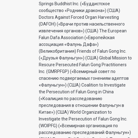
Springs Buddhist Inc. («Буддистское
сообщество «Родники дракона») (США)
Doctors Against Forced Organ Harvesting
(DAFOH) («Врачи против насильственного
извлечения органов») (США) The European
Falun Dafa Association («Европейская
ассоциация «Фалунь Дафа»)
(Великобритания) Friends of Falun Gong Inc.
(«Друзья Фалуньгун») (США) Global Mission to
Rescure Persecuted Falun Gong Practitioners
Inc. (GMRPFGP) («Всемирный совет по
спасению подвергаемых гонениям адептов
«Фалуньгун») (США) Coalition to Investigate
the Persecution of Falun Gong in China
(«Коалиция по расследованию
преследования в отношении Фалуньгун в
Китае») (США) World Organization to
Investigate the Persecution of Falun Gong Inc.
(WOIPFG) («Всемирная организация по
расследованию преследований Фалуньгун»)