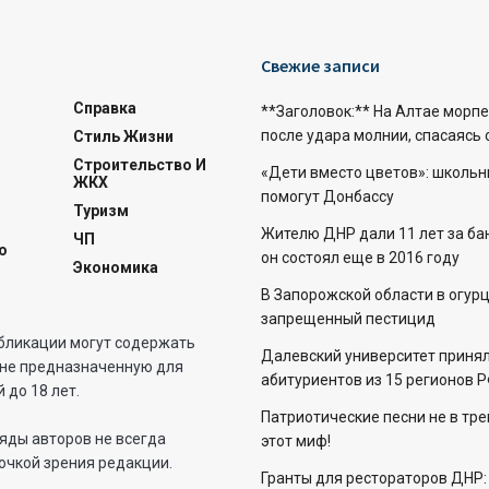
Свежие записи
Справка
**Заголовок:** На Алтае морп
после удара молнии, спасаясь
Стиль Жизни
Строительство И
«Дети вместо цветов»: школьн
ЖКХ
помогут Донбассу
Туризм
Жителю ДНР дали 11 лет за бан
ЧП
о
он состоял еще в 2016 году
Экономика
В Запорожской области в огур
запрещенный пестицид
бликации могут содержать
Далевский университет приня
не предназначенную для
абитуриентов из 15 регионов 
 до 18 лет.
Патриотические песни не в тр
яды авторов не всегда
этот миф!
очкой зрения редакции.
Гранты для рестораторов ДНР: