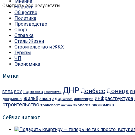
Мнение
Смотреть все результаты
Новости
Общество
Политика
Производство
Спорт
Справка
Стиль Жизни
Строительство и ЖКХ
Туризм
ЧП
Экономика
Метки
ДНР
Донецк
Донбасс
ВСУ
Горловка
БПЛА
Госуслуги
ЛН
инфраструктура
жильё
здоровье
закон
документы
инвестиции
строительство
экономика
транспорт
экология
школа
Сейчас читают