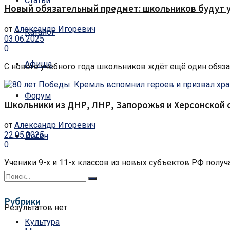
Статьи
Новый обязательный предмет: школьников будут 
от
Александр Игоревич
Каталог
03.06.2025
0
Афиша
С нового учебного года школьников ждёт ещё один обязате
Форум
Школьники из ДНР, ЛНР, Запорожья и Херсонской 
от
Александр Игоревич
22.05.2025
Логин
0
Ученики 9-х и 11-х классов из новых субъектов РФ полу
...
Рубрики
Результатов нет
Культура