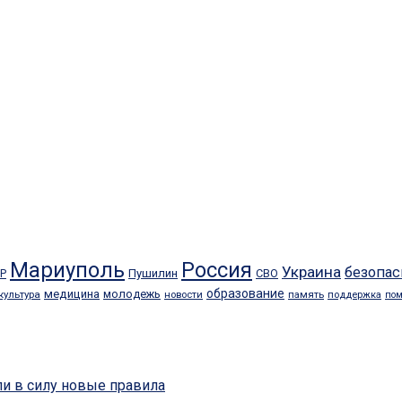
Мариуполь
Россия
Украина
безопас
Пушилин
СВО
Р
образование
медицина
молодежь
культура
память
новости
поддержка
по