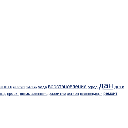
дан
восстановление
ность
дети
вода
город
благоустройство
развитие
ремонт
регион
проект
промышленность
мощь
реконструкция