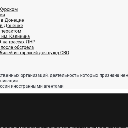
 Курском
ния
 в Донецке
 в Донецке
 терактом
 им. Калинина
А на трассах ЛНР
 после обстрела
обилей из гаражей для нужд СВО
твенных организаций, деятельность которых признана не
анизации
оссии иностранными агентами
ирование материалов допустимо лишь с письменного согла