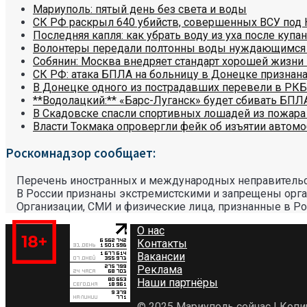
Мариуполь: пятый день без света и воды
СК РФ раскрыл 640 убийств, совершенных ВСУ под
Последняя капля: как убрать воду из уха после купа
Волонтеры передали полтонны воды нуждающимся
Собянин: Москва внедряет стандарт хорошей жизни
СК РФ: атака БПЛА на больницу в Донецке признана
В Донецке одного из пострадавших перевели в РКБ
**Водолацкий:** «Барс-Луганск» будет сбивать БПЛ
В Скадовске спасли спортивных лошадей из пожара
Власти Токмака опровергли фейк об изъятии автом
Роскомнадзор сообщает:
Перечень иностранных и международных неправительс
В России признаны экстремистскими и запрещены орг
Организации, СМИ и физические лица, признанные в Р
О нас
Контакты
Вакансии
Реклама
Наши партнёры
© 2025 Мариуполь сейчас | Коп