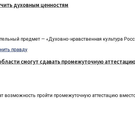
учить духовным ценностям
льный предмет — «Духовно-нравственная культура России». 
области смогут сдавать промежуточную аттестацию 
чат возможность пройти промежуточную аттестацию вместо