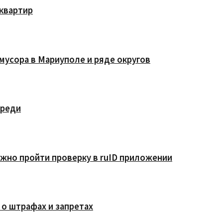
квартир
мусора в Мариуполе и ряде округов
ереди
жно пройти проверку в ruID приложении
 о штрафах и запретах