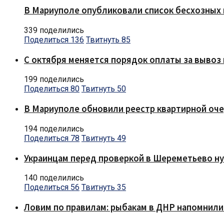
В Мариуполе опубликовали список бесхозных 
339 поделились
Поделиться
136
Твитнуть
85
С октября меняется порядок оплаты за вывоз 
199 поделились
Поделиться
80
Твитнуть
50
В Мариуполе обновили реестр квартирной оч
194 поделились
Поделиться
78
Твитнуть
49
Украинцам перед проверкой в Шереметьево ну
140 поделились
Поделиться
56
Твитнуть
35
Ловим по правилам: рыбакам в ДНР напомнили