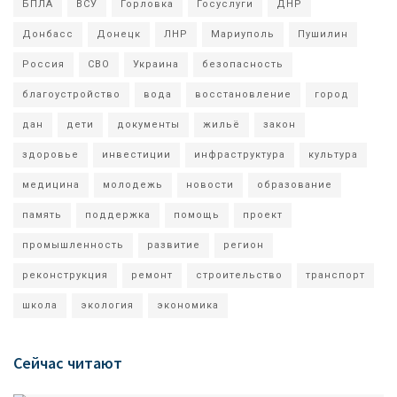
БПЛА
ВСУ
Горловка
Госуслуги
ДНР
Донбасс
Донецк
ЛНР
Мариуполь
Пушилин
Россия
СВО
Украина
безопасность
благоустройство
вода
восстановление
город
дан
дети
документы
жильё
закон
здоровье
инвестиции
инфраструктура
культура
медицина
молодежь
новости
образование
память
поддержка
помощь
проект
промышленность
развитие
регион
реконструкция
ремонт
строительство
транспорт
школа
экология
экономика
Сейчас читают