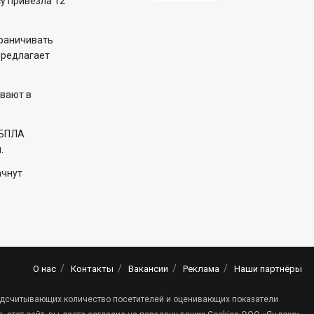
у привезла 12
раничивать
предлагает
вают в
 БПЛА
.
ачнут
О нас
Контакты
Вакансии
Реклама
Наши партнёры
 подсчитывающих количество посетителей и оценивающих показатели