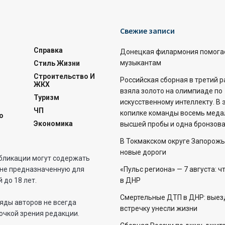
Свежие записи
Справка
Донецкая филармония помога
музыкантам
Стиль Жизни
Строительство И
Российская сборная в третий 
ЖКХ
взяла золото на олимпиаде по
Туризм
искусственному интеллекту. В 
ЧП
копилке команды восемь меда
о
Экономика
высшей пробы и одна бронзова
В Токмакском округе Запорожь
новые дороги
бликации могут содержать
не предназначенную для
«Пульс региона» — 7 августа: ч
 до 18 лет.
в ДНР
Смертельные ДТП в ДНР: выез
яды авторов не всегда
встречку унесли жизни
очкой зрения редакции.