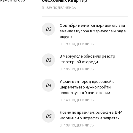
окументы без
339 ПОДЕЛИЛИСЬ
С октября меняется порядок оплаты
за вывоз мусора в Мариуполе и ряде
округов
199 ПОДЕЛИЛИСЬ
В Мариуполе обновили реестр
квартирной очереди
195 ПОДЕЛИЛИСЬ
Украинцам перед проверкой в
Шереметьево нужно пройти
проверку в ruID приложении
140 ПОДЕЛИЛИСЬ
Ловим по правилам: рыбакам в ДНР
напомнили о штрафах и запретах
138 ПОДЕЛИЛИСЬ