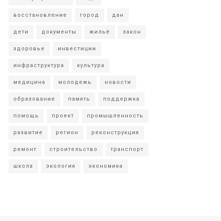
восстановление
город
дан
дети
документы
жильё
закон
здоровье
инвестиции
инфраструктура
культура
медицина
молодежь
новости
образование
память
поддержка
помощь
проект
промышленность
развитие
регион
реконструкция
ремонт
строительство
транспорт
школа
экология
экономика