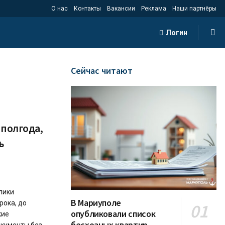
О нас
Контакты
Вакансии
Реклама
Наши партнёры
Логин
Сейчас читают
 полгода,
ь
лики
В Мариуполе
рока, до
опубликовали список
кие
бесхозных квартир