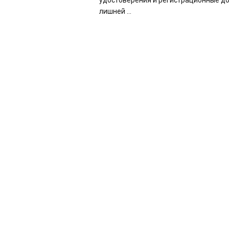
удостоверения и регистрационные д
лишней ...