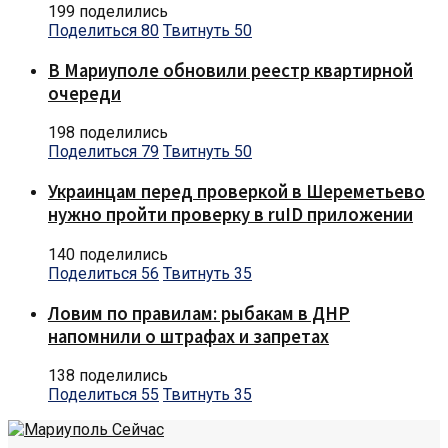
199 поделились
Поделиться
80
Твитнуть
50
В Мариуполе обновили реестр квартирной
очереди
198 поделились
Поделиться
79
Твитнуть
50
Украинцам перед проверкой в Шереметьево
нужно пройти проверку в ruID приложении
140 поделились
Поделиться
56
Твитнуть
35
Ловим по правилам: рыбакам в ДНР
напомнили о штрафах и запретах
138 поделились
Поделиться
55
Твитнуть
35