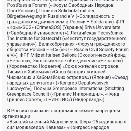
PostRussia Forum» («Форум Свободных Народов
ПостРоссии»), Польша Solidarität mit der
Bürgerbewegung in Russland e.V. («Солидарность с
гражданским движением в России – Solidarus»), ФРГ
«КрымSOS» (CrimeaSOS) (Украина) Briva Universitate
(«Свободный университет»), Латвийская Республика
The Institute for Statecraft («Институт государственного
управления»), Великобритания «Форум гражданского
общества Россия – ЕС» («EU – Russia Civil Society Forum
e.V.»), ФРГ Miljøstiftelsen Bellona (Экологический фонд
«Беллона», Экологическое объединение «Беллона»)
(Королевство Норвегия) «Союз жителей островов
Тисима и Хабомаи» («Союз бывших жителей
Чисимских и Хабомайских островов») (Япония) «Съезд
народных депутатов» («Kongres Deputowanych
Ludowych»), Польша Greenpeace International (Stichting
Greenpeace Council) («Гринпис Интернешнл», «Фонд
Гринпис Совет», «ГРИНПИС») (Нидерланды).
В России признаны экстремистскими и запрещены
организации
«Высший военный Маджлисуль Шура Объединенных
сил моджахедов Кавказа» «Конгресс народов