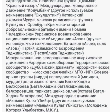
«Артподготовка» Религиозная группа “Джамаат
“Красный пахарь” Международное молодежное
движение "Колумбайн" (другое используемое
наименование "Скулшутинг") Хатлонский
джамаатМусульманская религиозная группа п.
Кушкуль г. Оренбург«Крымско-татарский
добровольческий батальон имени Номана
Челеджихана» Украинское военизированное
националистическое объединение «Азов» (другие
используемые наименования: батальон «Азов», полк
«Азов») Партия исламского возрождения
Таджикистана (Республика Таджикистан)
Межрегиональное леворадикальное анархистское
движение «Народная самооборона» Террористическое
сообщество «Дуббайский джамаат» Террористическое
сообщество – «московская ячейка» МТО «ИГ» Боевое
крыло группы (вирда) последователей (мюидов,
мурдов) религиозного течения Батал-Хаджи
Белхороева (Батал-Хаджи, баталхаджинцев,
белхороевцев, тариката шейха овлия (устаза) Батал-
Хаджи Белхороева) Международное движение
«Маньяки Культ Убийц» (другие используемые
наименования «Маньяки Культ Убийств», «Молодёжь
Которая Улыбается», М.К.У.).