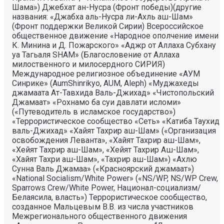
Шама») Джебхат ан-Нусра (Фронт победы)(другие
названия: «Джабха аль-Нусра ли-Ахль аш-Шам»
(Фронт поддержки Великой Сирии) Всероссийское
общественное движение «Народное ополчение имени
К. Минина и Д. Пожарского» «Аджр от Аллаха Субхану
уа Тагьаля SHAM» (Благословение от Аллаха
милоственного и милосердного СИРИЯ)
Международное религиозное объединение «АУМ
Синрике» (AumShinrikyo, AUM, Aleph) «Муджахеды
джамаата Ат-Тавхида Валь-Джихад» «Чистопольский
Джамаат» «Рохнамо ба суи давлати исломи»
(«Путеводитель в исламское государство»)
«Террористическое сообщество «Сеть» «Катиба Таухид
валь-Джихад» «Хайят Тахрир аш-Шам» («Организация
освобождения Леванта», «Хайят Тахрир аш-Шам»,
«Хейят Тахрир аш-Шам», «Хейят Тахрир Аш-Шам»,
«Хайят Тахри аш-Шам», «Тахрир аш-Шам») «Ахлю
Сунна Валь Джамаа» («Красноярский джамаат»)
«National Socialism/White Power» («NS/WP, NS/WP Crew,
Sparrows Crew/White Power, Национал-социализм/
Белаясила, власть») Террористическое сообщество,
созданное Мальцевым В.В. из числа участников
Межрегионального общественного движения