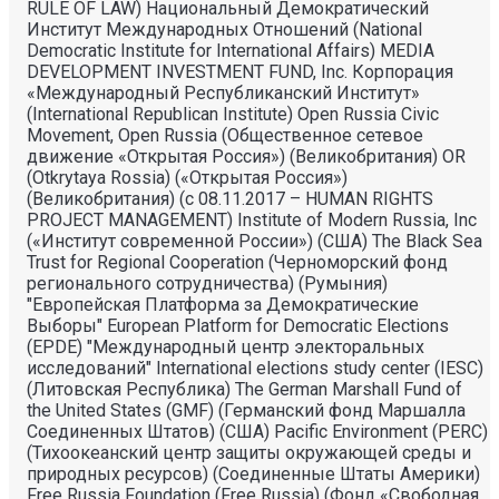
RULE OF LAW) Национальный Демократический
Институт Международных Отношений (National
Democratic Institute for International Affairs) MEDIA
DEVELOPMENT INVESTMENT FUND, Inc. Корпорация
«Международный Республиканский Институт»
(International Republican Institute) Open Russia Civic
Movement, Open Russia (Общественное сетевое
движение «Открытая Россия») (Великобритания) OR
(Otkrytaya Rossia) («Открытая Россия»)
(Великобритания) (с 08.11.2017 – HUMAN RIGHTS
PROJECT MANAGEMENT) Institute of Modern Russia, Inc
(«Институт современной России») (США) The Black Sea
Trust for Regional Cooperation (Черноморский фонд
регионального сотрудничества) (Румыния)
"Европейская Платформа за Демократические
Выборы" European Platform for Democratic Elections
(EPDE) "Международный центр электоральных
исследований" International elections study center (IESC)
(Литовская Республика) The German Marshall Fund of
the United States (GMF) (Германский фонд Маршалла
Соединенных Штатов) (США) Pacific Environment (PERC)
(Тихоокеанский центр защиты окружающей среды и
природных ресурсов) (Соединенные Штаты Америки)
Free Russia Foundation (Free Russia) (Фонд «Свободная