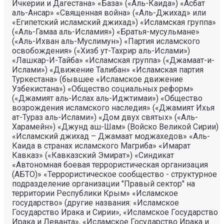
Ичкерии и Дагестана» «База» («Аль-Каида») «Асбат
аль-Ансар» «Священная война» («Аль-Джихад» или
«Египетский исламский джихад») «Исламская группа»
(«Аль-Гамаа аль-Исламия») «Братья-мусульмане»
(«Аль-Ихван аль-Муслимун») «Партия исламского
освобождения» («Хизб ут-Тахрир аль-Ислами»)
«Лашкар-И-Тайба» «Исламская группа» («Джамаат-и-
Ислами») «Движение Талибан» «Исламская партия
Туркестана» (бывшее «Исламское движение
Узбекистана») «Общество социальных реформ»
(«Джамият аль-Ислах аль-Иджтимаи») «Общество
возрождения исламского наследия» («Джамият Ихья
ат-Тураз аль-Ислами») «Дом двух святых» («Аль-
Харамейн») «Джунд аш-Шам» (Войско Великой Сирии)
«Исламский джихад – Джамаат моджахедов» «Аль-
Каида в странах исламского Магриба» «Имарат
Кавказ» («Кавказский Эмират») «Синдикат
«Автономная боевая террористическая организация
(АБТО)» «Террористическое сообщество - структурное
подразделение организации "Правый сектор" на
территории Республики Крым» «Исламское
государство» (другие названия: «Исламское
Государство Ирака и Сирии», «Исламское Государство
Ирака и Леванта», «Исламское Государство Ирака и