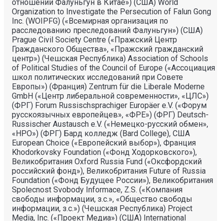
отношении Фалуньгун в Китае») (США) World
Organization to Investigate the Persecution of Falun Gong
Inc. (WOIPFG) («Всемирная организация по
расследованию преследований Фалуньгун») (США)
Prague Civil Society Centre («Пражский Центр
Гражданского Общества», «Пражский гражданский
центр») (Чешская Республика) Association of Schools
of Political Studies of the Council of Europe («Ассоциация
школ политических исследований при Совете
Европы») (Франция) Zentrum für die Liberale Moderne
GmbH («Центр либеральной современности», «ЦЛС»)
(ФРГ) Forum Russischsprachiger Europäer e.V. («Форум
русскоязычных европейцев», «ФРЕ») (ФРГ) Deutsch-
Russischer Austausch e.V. («Немецко-русский обмен»,
«НРО») (ФРГ) Бард колледж (Bard College), США
European Choice («Европейский выбор»), Франция
Khodorkovsky Foundation («Фонд Ходорковского»),
Великобритания Oxford Russia Fund («Оксфордский
российский фонд»), Великобритания Future of Russia
Foundation («Фонд Будущее России»), Великобритания
Spolecnost Svobody Informace, Z.S. («Компания
свободы информации, з.с.», «Общество свободы
информации, з.с.») (Чешская Республика) Project
Media, Inc. («Проект Медиа») (США) International