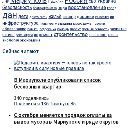
Мариуполь
Россия
Украина
Пушилин
ЛНР
СВО
восстановление
безопасность
вода
город
благоустройство
дан
дети
жильё
закон
здоровье
документы
инвестиции
инфраструктура
медицина
молодежь
культура
новости
образование
развитие
проект
память
поддержка
помощь
промышленность
строительство
регион
ремонт
транспорт
школа
реконструкция
экономика
экология
Сейчас читают
В Мариуполе опубликовали список
бесхозных квартир
340 поделились
Поделиться
136
Твитнуть
85
С октября меняется порядок оплаты за
вывоз мусора в Мариуполе и ряде округов