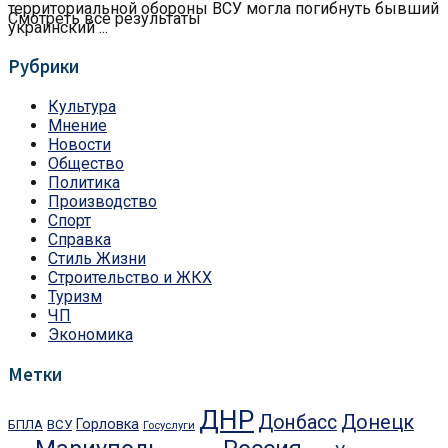
территориальной обороны ВСУ могла погибнуть бывший
Смотреть все результаты
украинский ...
Рубрики
Культура
Мнение
Новости
Общество
Политика
Производство
Спорт
Справка
Стиль Жизни
Строительство и ЖКХ
Туризм
ЧП
Экономика
Метки
ДНР
Донбасс
Донецк
Горловка
БПЛА
ВСУ
Госуслуги