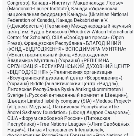
Congress), Канада «Институт Макдональда-Лорье»
(Macdonald-Laurier Institute), Канада «Украинская
национальная федерация Канады» (Ukrainian National
Federation of Canada), Канада Dekabristen e.V.
(«Декабристы») (Германия) Международный научный
центр им. Вудро Вильсона (Woodrow Wilson International
Center for Scholars), США «Свободная пресса» (Open
Press), Французская Республика «БЛАГОДIЙНИЙ
ФОНД «ВIДРОДЖЕННЯ» ВОЛОДИМИРА МУНТЯНА»
(«Благотворительный фонд «Возрождение»
Владимира Мунтяна») (Украина) «РЕЛIГIЙНА
ОРГАНIЗАЦIЯ «ВСЕУКРАIНСЬКИЙ ДУХОВНИЙ ЦЕНТР
«ВIДРОДЖЕННЯ» («Религиозная организация
«Всеукраинский духовный центр «Возрождение»)
(Украина) Riddle (аналитический Центр «Риддл»),
Литовская Республика Ryska Antikrigskommitteten i
Sverige («Русский антивоенный комитет в Швеции»),
Швеция Limited liability company (SIA) «Medusa Project»
(«Проект Медуза»), Латвийская Республика «The
Andrei Sakharov foundation» («Фонд Андрея Сахарова»),
США «Форум свободной России» (Литовская
Республика) «Free Nations League» («Лига Свободных
Наций»), Литва «Transparеncy International»,
Федеративная Республика Германия «Free Nations of