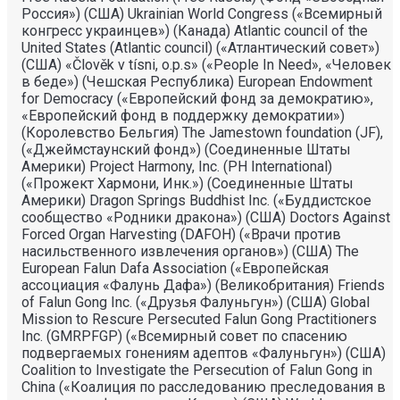
Россия») (США) Ukrainian World Congress («Всемирный
конгресс украинцев») (Канада) Atlantic council of the
United States (Atlantic council) («Атлантический совет»)
(США) «Člověk v tísni, o.p.s» («People In Need», «Человек
в беде») (Чешская Республика) European Endowment
for Democracy («Европейский фонд за демократию»,
«Европейский фонд в поддержку демократии»)
(Королевство Бельгия) The Jamestown foundation (JF),
(«Джеймстаунский фонд») (Соединенные Штаты
Америки) Project Harmony, Inc. (PH International)
(«Прожект Хармони, Инк.») (Соединенные Штаты
Америки) Dragon Springs Buddhist Inc. («Буддистское
сообщество «Родники дракона») (США) Doctors Against
Forced Organ Harvesting (DAFOH) («Врачи против
насильственного извлечения органов») (США) The
European Falun Dafa Association («Европейская
ассоциация «Фалунь Дафа») (Великобритания) Friends
of Falun Gong Inc. («Друзья Фалуньгун») (США) Global
Mission to Rescure Persecuted Falun Gong Practitioners
Inc. (GMRPFGP) («Всемирный совет по спасению
подвергаемых гонениям адептов «Фалуньгун») (США)
Coalition to Investigate the Persecution of Falun Gong in
China («Коалиция по расследованию преследования в