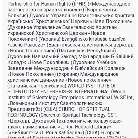
Partnership for Human Rights (IPHR) («Международное
партнерство за права человека») (Королевство
Бельгия) Духовне Управлiння Євангельських Християн
Української Християнської Церкви «Нове Поколiння»
(Духовное Управление Евангельских Христиан
Украинской Христианской Церкви «Новое
Поколение») (Украина) Evaņgēlisko kristiešu baznīca
«Jaunā Paaudze» (Евангельская христианская церковь
«Новое Поколение») (Латвийская Республика)
Духовний Навчальний Заклад Міжнародний Біблійний
Коледж «Нове Покоління» (Духовное Учебное
Заведение Международный Библейский Колледж
«Новое Поколение») (Украина) Международное
христианское движение «Новое поколение»
(Латвийская Республика) WORLD INSTITUTE OF
SCIENTOLOGY ENTERPRISES INTERNATIONAL (World
Institute of Scientology Enterprises International, WISE Int.,
«Всемирный Институт Саентологических
Предприятий») (США) CHURCH OF SPIRITUAL
TECHNOLOGY (Church of Spiritual Technology, CST,
«Церковь Духовной Технологии», использующая
также наименование «L. Ron Hubbard Library»
(«Библиотека Л. Рона Хаббарда») (США) European