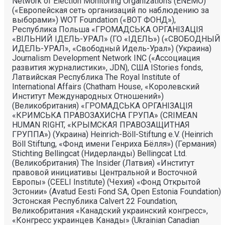
Network of Election Monitoring Organizations (ENEMO)
(«Европейская сеть организаций по наблюдению за
выборами») WOT Foundation («ВОТ ФОНД»),
Республика Польша «ГРОМАДСЬКА ОРГАНI3АЦIЯ
«ВIЛЬНИЙ IДЕЛЬ-УРАЛ» (ГО «IДЕЛЬ») («СВОБОДНЫЙ
ИДЕЛЬ-УРАЛ», «Свободный Идель-Урал») (Украина)
Journalism Development Network INC («Ассоциация
развития журналистики», JDN), США IStories fonds,
Латвийская Республика The Royal Institute of
International Affairs (Chatham House, «Королевский
Институт Международных Отношений»)
(Великобритания) «ГРОМАДСЬКА ОРГАНIЗАЦIЯ
«КРИМСЬКА ПРАВОЗАХИСНА ГРУПА» (CRIMEAN
HUMAN RIGHT, «КРЫМСКАЯ ПРАВОЗАЩИТНАЯ
ГРУППА») (Украина) Heinrich-Böll-Stiftung e.V. (Heinrich
Böll Stiftung, «Фонд имени Генриха Бёлля») (Германия)
Stichting Bellingcat (Нидерланды) Bellingcat Ltd.
(Великобритания) The Insider (Латвия) «Институт
правовой инициативы Центральной и Восточной
Европы» (CEELI Institute) (Чехия) «Фонд Открытой
Эстонии» (Avatud Eesti Fond SA, Open Estonia Foundation)
Эстонская Республика Calvert 22 Foundation,
Великобритания «Канадский украинский конгресс»,
«Конгресс украинцев Канады» (Ukrainian Canadian