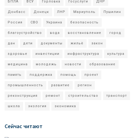
БПЛА
ВСУ
Горловка
Госуслуги
ДНР
Донбасс
Донецк
ЛНР
Мариуполь
Пушилин
Россия
СВО
Украина
безопасность
благоустройство
вода
восстановление
город
дан
дети
документы
жильё
закон
здоровье
инвестиции
инфраструктура
культура
медицина
молодежь
новости
образование
память
поддержка
помощь
проект
промышленность
развитие
регион
реконструкция
ремонт
строительство
транспорт
школа
экология
экономика
Сейчас читают