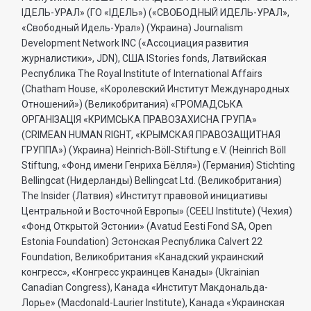
IДЕЛЬ-УРАЛ» (ГО «IДЕЛЬ») («СВОБОДНЫЙ ИДЕЛЬ-УРАЛ»,
«Свободный Идель-Урал») (Украина) Journalism
Development Network INC («Ассоциация развития
журналистики», JDN), США IStories fonds, Латвийская
Республика The Royal Institute of International Affairs
(Chatham House, «Королевский Институт Международных
Отношений») (Великобритания) «ГРОМАДСЬКА
ОРГАНIЗАЦIЯ «КРИМСЬКА ПРАВОЗАХИСНА ГРУПА»
(CRIMEAN HUMAN RIGHT, «КРЫМСКАЯ ПРАВОЗАЩИТНАЯ
ГРУППА») (Украина) Heinrich-Böll-Stiftung e.V. (Heinrich Böll
Stiftung, «Фонд имени Генриха Бёлля») (Германия) Stichting
Bellingcat (Нидерланды) Bellingcat Ltd. (Великобритания)
The Insider (Латвия) «Институт правовой инициативы
Центральной и Восточной Европы» (CEELI Institute) (Чехия)
«Фонд Открытой Эстонии» (Avatud Eesti Fond SA, Open
Estonia Foundation) Эстонская Республика Calvert 22
Foundation, Великобритания «Канадский украинский
конгресс», «Конгресс украинцев Канады» (Ukrainian
Canadian Congress), Канада «Институт Макдональда-
Лорье» (Macdonald-Laurier Institute), Канада «Украинская