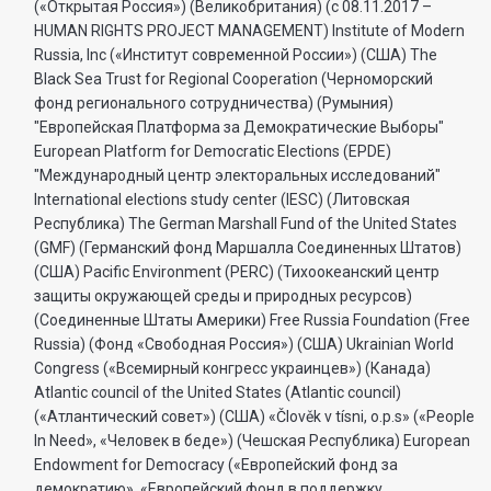
(«Открытая Россия») (Великобритания) (с 08.11.2017 –
HUMAN RIGHTS PROJECT MANAGEMENT) Institute of Modern
Russia, Inc («Институт современной России») (США) The
Black Sea Trust for Regional Cooperation (Черноморский
фонд регионального сотрудничества) (Румыния)
"Европейская Платформа за Демократические Выборы"
European Platform for Democratic Elections (EPDE)
"Международный центр электоральных исследований"
International elections study center (IESC) (Литовская
Республика) The German Marshall Fund of the United States
(GMF) (Германский фонд Маршалла Соединенных Штатов)
(США) Pacific Environment (PERC) (Тихоокеанский центр
защиты окружающей среды и природных ресурсов)
(Соединенные Штаты Америки) Free Russia Foundation (Free
Russia) (Фонд «Свободная Россия») (США) Ukrainian World
Congress («Всемирный конгресс украинцев») (Канада)
Atlantic council of the United States (Atlantic council)
(«Атлантический совет») (США) «Člověk v tísni, o.p.s» («People
In Need», «Человек в беде») (Чешская Республика) European
Endowment for Democracy («Европейский фонд за
демократию», «Европейский фонд в поддержку