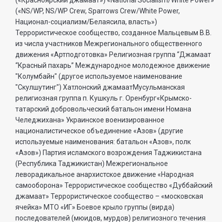
(«Красноярский джамаат») «National Socialism/White Power»
(«NS/WP, NS/WP Crew, Sparrows Crew/White Power,
Национал-социализм/Белаясила, власть»)
Террористическое сообщество, созданное Мальцевым В.В.
из числа участников Межрегионального общественного
движения «Артподготовка» Религиозная группа “Джамаат
“Красный пахарь” Международное молодежное движение
"Колумбайн" (другое используемое наименование
"Скулшутинг") Хатлонский джамаатМусульманская
религиозная группа п. Кушкуль г. Оренбург«Крымско-
татарский добровольческий батальон имени Номана
Челеджихана» Украинское военизированное
националистическое объединение «Азов» (другие
используемые наименования: батальон «Азов», полк
«Азов») Партия исламского возрождения Таджикистана
(Республика Таджикистан) Межрегиональное
леворадикальное анархистское движение «Народная
самооборона» Террористическое сообщество «Дуббайский
джамаат» Террористическое сообщество – «московская
ячейка» МТО «ИГ» Боевое крыло группы (вирда)
последователей (мюидов, мурдов) религиозного течения