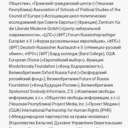
Общества», «Пражский гражданский центр») (Чешская
Республика) Association of Schools of Political Studies of the
Council of Europe («Ассоциация школ политических
исследований при Совете Европы») (Франция) Zentrum für
die Liberale Moderne GmbH («Центр либеральной
современности», «ЦЛС») (ФРГ) Forum Russischsprachiger
Europäer e.V. («Форум русскоязычных европейцев», «ФРЕ»)
(ФРГ) Deutsch-Russischer Austausch e.V. («Немецко-русский
обмен», «НРО») (ФРГ) Бард колледж (Bard College), США
European Choice («Европейский выбор»), Франция
Khodorkovsky Foundation («Фонд Ходорковского»),
Великобритания Oxford Russia Fund («Оксфордский
российский фонд»), Великобритания Future of Russia
Foundation («Фонд Будущее России»), Великобритания
Spolecnost Svobody Informace, Z.S. («Компания свободы
информации, з.с.», «Общество свободы информации, з.с.»)
(Чешская Республика) Project Media, Inc. («Проект Медиа»)
(США) International Partnership for Human Rights (IPHR)
(«Международное партнерство за права человека»)
(Королевство Бельгия) Духовне Управлiння Євангельських