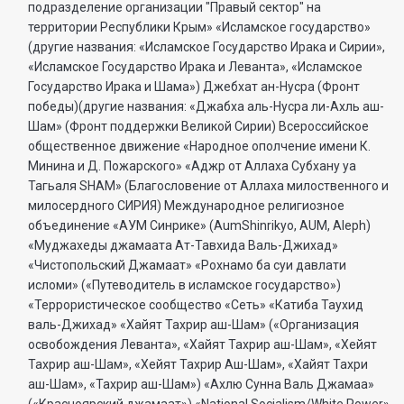
подразделение организации "Правый сектор" на
территории Республики Крым» «Исламское государство»
(другие названия: «Исламское Государство Ирака и Сирии»,
«Исламское Государство Ирака и Леванта», «Исламское
Государство Ирака и Шама») Джебхат ан-Нусра (Фронт
победы)(другие названия: «Джабха аль-Нусра ли-Ахль аш-
Шам» (Фронт поддержки Великой Сирии) Всероссийское
общественное движение «Народное ополчение имени К.
Минина и Д. Пожарского» «Аджр от Аллаха Субхану уа
Тагьаля SHAM» (Благословение от Аллаха милоственного и
милосердного СИРИЯ) Международное религиозное
объединение «АУМ Синрике» (AumShinrikyo, AUM, Aleph)
«Муджахеды джамаата Ат-Тавхида Валь-Джихад»
«Чистопольский Джамаат» «Рохнамо ба суи давлати
исломи» («Путеводитель в исламское государство»)
«Террористическое сообщество «Сеть» «Катиба Таухид
валь-Джихад» «Хайят Тахрир аш-Шам» («Организация
освобождения Леванта», «Хайят Тахрир аш-Шам», «Хейят
Тахрир аш-Шам», «Хейят Тахрир Аш-Шам», «Хайят Тахри
аш-Шам», «Тахрир аш-Шам») «Ахлю Сунна Валь Джамаа»