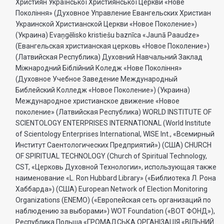
Християн Української Християнської Церкви «Нове
Поколiння» (Духовное Управление Евангельских Христиан
Украинской Христианской Церкви «Новое Поколение»)
(Украина) Evaņgēlisko kristiešu baznīca «Jaunā Paaudze»
(Евангельская христианская церковь «Новое Поколение»)
(Латвийская Республика) Духовний Навчальний Заклад
Міжнародний Біблійний Коледж «Нове Покоління»
(Духовное Учебное Заведение Международный
Библейский Колледж «Новое Поколение») (Украина)
Международное христианское движение «Новое
поколение» (Латвийская Республика) WORLD INSTITUTE OF
SCIENTOLOGY ENTERPRISES INTERNATIONAL (World Institute
of Scientology Enterprises International, WISE Int., «Всемирный
Институт Саентологических Предприятий») (США) CHURCH
OF SPIRITUAL TECHNOLOGY (Church of Spiritual Technology,
CST, «Церковь Духовной Технологии», использующая также
наименование «L. Ron Hubbard Library» («Библиотека Л. Рона
Хаббарда») (США) European Network of Election Monitoring
Organizations (ENEMO) («Европейская сеть организаций по
наблюдению за выборами») WOT Foundation («ВОТ ФОНД»),
Республика Польша «ГРОМАДСЬКА ОРГАНI3АЦIЯ «ВIЛЬНИЙ