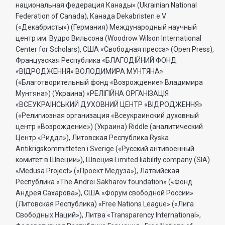
национальная федерация Канады» (Ukrainian National
Federation of Canada), Канада Dekabristen e.V.
(«Декабристы») (Германия) Международный научный
центр им. Вудро Вильсона (Woodrow Wilson International
Center for Scholars), США «Свободная пресса» (Open Press),
Французская Республика «БЛАГОДIЙНИЙ ФОНД
«ВIДРОДЖЕННЯ» ВОЛОДИМИРА МУНТЯНА»
(«Благотворительный фонд «Возрождение» Владимира
Мунтяна») (Украина) «РЕЛIГIЙНА ОРГАНIЗАЦIЯ
«ВСЕУКРАIНСЬКИЙ ДУХОВНИЙ ЦЕНТР «ВIДРОДЖЕННЯ»
(«Религиозная организация «Всеукраинский духовный
центр «Возрождение») (Украина) Riddle (аналитический
Центр «Риддл»), Литовская Республика Ryska
Antikrigskommitteten i Sverige («Русский антивоенный
комитет в Швеции»), Швеция Limited liability company (SIA)
«Medusa Project» («Проект Медуза»), Латвийская
Республика «The Andrei Sakharov foundation» («Фонд
Андрея Сахарова»), США «Форум свободной России»
(Литовская Республика) «Free Nations League» («Лига
Свободных Наций»), Литва «Transparеncy International»,