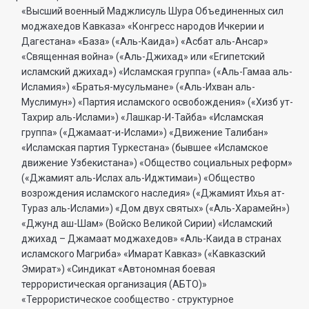
«Высший военный Маджлисуль Шура Объединенных сил
моджахедов Кавказа» «Конгресс народов Ичкерии и
Дагестана» «База» («Аль-Каида») «Асбат аль-Ансар»
«Священная война» («Аль-Джихад» или «Египетский
исламский джихад») «Исламская группа» («Аль-Гамаа аль-
Исламия») «Братья-мусульмане» («Аль-Ихван аль-
Муслимун») «Партия исламского освобождения» («Хизб ут-
Тахрир аль-Ислами») «Лашкар-И-Тайба» «Исламская
группа» («Джамаат-и-Ислами») «Движение Талибан»
«Исламская партия Туркестана» (бывшее «Исламское
движение Узбекистана») «Общество социальных реформ»
(«Джамият аль-Ислах аль-Иджтимаи») «Общество
возрождения исламского наследия» («Джамият Ихья ат-
Тураз аль-Ислами») «Дом двух святых» («Аль-Харамейн»)
«Джунд аш-Шам» (Войско Великой Сирии) «Исламский
джихад – Джамаат моджахедов» «Аль-Каида в странах
исламского Магриба» «Имарат Кавказ» («Кавказский
Эмират») «Синдикат «Автономная боевая
террористическая организация (АБТО)»
«Террористическое сообщество - структурное