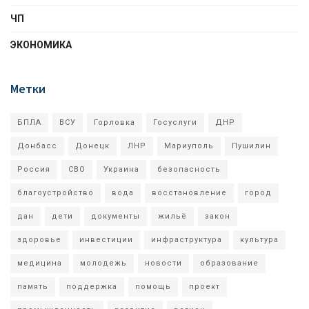
ЧП
ЭКОНОМИКА
Метки
БПЛА
ВСУ
Горловка
Госуслуги
ДНР
Донбасс
Донецк
ЛНР
Мариуполь
Пушилин
Россия
СВО
Украина
безопасность
благоустройство
вода
восстановление
город
дан
дети
документы
жильё
закон
здоровье
инвестиции
инфраструктура
культура
медицина
молодежь
новости
образование
память
поддержка
помощь
проект