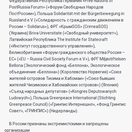
Федеративная Республика Германия «Free Nations of
PostRussia Forum» («Форум Свободных Народов
ПостРоссии»), Польша Solidarität mit der Bürgerbewegung in
Russland e.V. («Солидарность с гражданским движением в
России – Solidarus»), ФРГ «КрымSOS» (CrimeaSOS)
(Украина) Briva Universitate («Свободный университет»),
Латвийская Республика The Institute for Statecraft
(«Институт государственного управления»),
Великобритания «Форум гражданского общества Россия –
ЕС» («EU – Russia Civil Society Forum e.V.»), ФРГ Miljøstiftelsen
Bellona (Экологический фонд «Беллона», Экологическое
объединение «Беллона») (Королевство Норвегия) «Союз
жителей островов Тисима и Хабомаи» («Союз бывших
жителей Чисимских и Хабомайских островов») (Япония)
«Съезд народных депутатов» («Kongres Deputowanych
Ludowych»), Польша Greenpeace International (Stichting
Greenpeace Council) («Гринпис Интернешнл», «Фонд Гринпис
Совет», «ГРИНПИС») (Нидерланды).
В России признаны экстремистскими и запрещены
организации