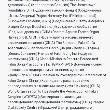
демократии») (Королевство Бельгия) The Jamestown
foundation (JF), («Джеймстаунский фонд») (Соединенные
Штаты Америки) Project Harmony, Inc. (PH International)
(«Прожект Хармони, Инк.») (Соединенные Штаты Америки)
Dragon Springs Buddhist Inc. («Буддистское сообщество
«Родники дракона») (США) Doctors Against Forced Organ
Harvesting (DAFOH) («Врачи против насильственного
извлечения органов») (США) The European Falun Dafa
Association («Европейская ассоциация «Фалунь Дафа»)
(Великобритания) Friends of Falun Gong Inc. («Друзья
Фалуньгун») (США) Global Mission to Rescure Persecuted
Falun Gong Practitioners Inc. (GMRPFGP) («Всемирный совет
по спасению подвергаемых гонениям адептов
«Фалуньгун») (США) Coalition to Investigate the Persecution of
Falun Gong in China («Коалиция по расследованию
преследования в отношении Фалуньгун в Китае») (США)
World Organization to Investigate the Persecution of Falun
Gong Inc. (WOIPFG) («Всемирная организация по
расследованию преследований Фалуньгун») (США) Prague
Civil Society Centre («Пражский Центр Гражданского