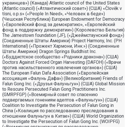
украинцев») (Канада) Atlantic council of the United States
(Atlantic council) («Атлантический совет») (США) «Člověk v
tísni, o.p.s» («People In Need», «Человек в беде»)
(Чешская Республика) European Endowment for Democracy
(«Европейский фонд за демократию», «Европейский
фонд в поддержку демократии») (Королевство Бельгия)
The Jamestown foundation (JF), («Джеймстаунский фонд»)
(Соединенные Штаты Америки) Project Harmony, Inc. (PH
International) («Прожект Хармони, Инк.») (Соединенные
Штаты Америки) Dragon Springs Buddhist Inc.
(«Буддистское сообщество «Родники дракона») (США)
Doctors Against Forced Organ Harvesting (DAFOH) («Врачи
против насильственного извлечения органов») (США)
The European Falun Dafa Association («Европейская
ассоциация «Фалунь Дафа») (Великобритания) Friends of
Falun Gong Inc. («Друзья Фалуньгун») (США) Global Mission
to Rescure Persecuted Falun Gong Practitioners Inc.
(GMRPFGP) («Всемирный совет по спасению
подвергаемых гонениям адептов «Фалуньгун») (США)
Coalition to Investigate the Persecution of Falun Gong in
China («Коалиция по расследованию преследования в
отношении Фалуньгун в Китае») (США) World Organization
to Investigate the Persecution of Falun Gong Inc. (WOIPFG)
(«Всемирная организация по расследованию