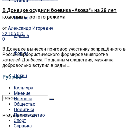
Статьи
В Донецке осудили боевика «Азова*» на 28 лет
колонии строгого режима
Каталог
от
Александр Игоревич
22.10.2025
Афиша
0
В Донецке вынесен приговор участнику запрещённого в
Форум
России террористического формированияпротив
жителей Донбасса. По данным следствия, мужчина
добровольно вступил в ряды ...
Логин
Рубрики
Культура
Мнение
Новости
Общество
Политика
Производство
Результатов нет
Спорт
Справка