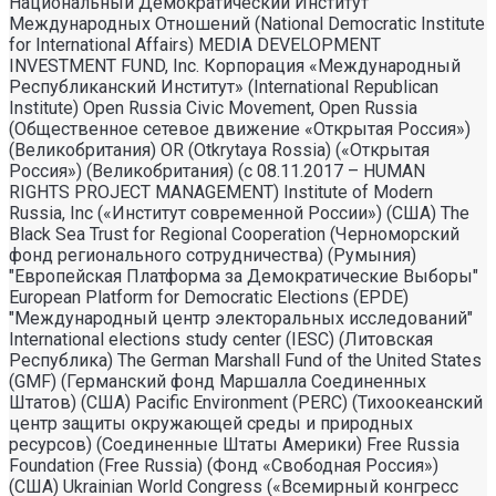
Национальный Демократический Институт
Международных Отношений (National Democratic Institute
for International Affairs) MEDIA DEVELOPMENT
INVESTMENT FUND, Inc. Корпорация «Международный
Республиканский Институт» (International Republican
Institute) Open Russia Civic Movement, Open Russia
(Общественное сетевое движение «Открытая Россия»)
(Великобритания) OR (Otkrytaya Rossia) («Открытая
Россия») (Великобритания) (с 08.11.2017 – HUMAN
RIGHTS PROJECT MANAGEMENT) Institute of Modern
Russia, Inc («Институт современной России») (США) The
Black Sea Trust for Regional Cooperation (Черноморский
фонд регионального сотрудничества) (Румыния)
"Европейская Платформа за Демократические Выборы"
European Platform for Democratic Elections (EPDE)
"Международный центр электоральных исследований"
International elections study center (IESC) (Литовская
Республика) The German Marshall Fund of the United States
(GMF) (Германский фонд Маршалла Соединенных
Штатов) (США) Pacific Environment (PERC) (Тихоокеанский
центр защиты окружающей среды и природных
ресурсов) (Соединенные Штаты Америки) Free Russia
Foundation (Free Russia) (Фонд «Свободная Россия»)
(США) Ukrainian World Congress («Всемирный конгресс