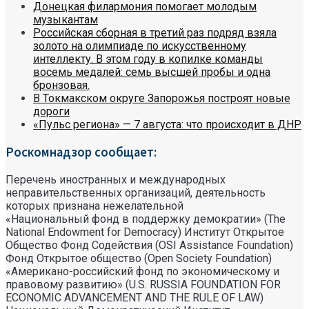
Донецкая филармония помогает молодым
музыкантам
Российская сборная в третий раз подряд взяла
золото на олимпиаде по искусственному
интеллекту. В этом году в копилке команды
восемь медалей: семь высшей пробы и одна
бронзовая.
В Токмакском округе Запорожья построят новые
дороги
«Пульс региона» — 7 августа: что происходит в ДНР
Роскомнадзор сообщает:
Перечень иностранных и международных
неправительственных организаций, деятельность
которых признана нежелательной
«Национальный фонд в поддержку демократии» (The
National Endowment for Democracy) Институт Открытое
Общество Фонд Содействия (OSI Assistance Foundation)
Фонд Открытое общество (Open Society Foundation)
«Американо-российский фонд по экономическому и
правовому развитию» (U.S. RUSSIA FOUNDATION FOR
ECONOMIC ADVANCEMENT AND THE RULE OF LAW)