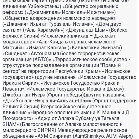
«Исламская партия Туркестана» (бывшее «Исламское
движение Узбекистана») «Общество социальных
реформ» («Джамият аль-Ислах аль-Иджтимаи»)
«Общество возрождения исламского наследия»
(«Джамият Ихья ат-Тураз аль-Ислами») «Дом двух
святых» («Аль-Харамейн») «Джунд аш-Шам» (Войско
Великой Сирии) «Исламский джихад – Джамаат
моджахедов» «Аль-Каида в странах исламского
Магриба» «Имарат Кавказ» («Кавказский Эмират»)
«Синдикат «Автономная боевая террористическая
организация (АБТО)» «Террористическое сообщество -
структурное подразделение организации "Правый
сектор" на территории Республики Крым» «Исламское
государство» (другие названия: «Исламское Государство
Ирака и Сирии», «Исламское Государство Ирака и
Леванта», «Исламское Государство Ирака и Шама»)
Джебхат ан-Нусра (Фронт победы)(другие названия:
«Джабха аль-Нусра ли-Ахль аш-Шам» (Фронт поддержки
Великой Сирии) Всероссийское общественное
движение «Народное ополчение имени К. Минина и Д.
Пожарского» «Аджр от Аллаха Субхану уа Тагьаля
SHAM» (Благословение от Аллаха милоственного и
милосердного СИРИЯ) Международное религиозное
объединение «АУМ Синрике» (AumShinrikyo, AUM, Aleph)