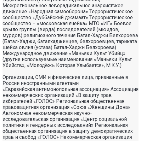
Межрегиональное леворадикальное анархистское
движение «Народная самооборона» Террористическое
сообщество «Дуббайский джамаат» Террористическое
сообщество – «московская ячейка» МТО «ИГ» Боевое
крыло группы (вирда) последователей (мюидов,
мурдов) религиозного течения Батал-Хаджи Белхороева
(Батал-Хаджи, баталхаджинцев, белхороевцев, тариката
шейха овлия (устаза) Батал-Хаджи Белхороева)
Международное движение «Маньяки Культ Убийц»
(другие используемые наименования «Маньяки Культ
Убийств», «Молодёжь Которая Улыбается», М.К.У.).
Организации, СМИ и физические лица, признанные в
России иностранными агентами
«Евразийская антимонопольная ассоциация» Ассоциация некоммерческих организаций «В защиту прав избирателей «ГОЛОС» Региональная общественная правозащитная организация «Союз «Женщины Дона» Автономная некоммерческая научно- исследовательская организация «Центр социальной политики и гендерных исследований» Региональная общественная организация в защиту демократических прав и свобод «ГОЛОС» Некоммерческая организация Фонд «Костромской центр поддержки общественных инициатив» Калининградская региональная общественная организация «Экозащита!-Женсовет» Фонд содействия защите прав и свобод граждан «Общественный вердикт» Межрегиональная общественная организация Правозащитный Центр «Мемориал» Автономная некоммерческая организация «Юристы за конституционные права и свободы» Межрегиональная Ассоциация правозащитных общественных объединений «Правозащитная ассоциация» Санкт-Петербургская региональная общественная правозащитная организация «Солдатские матери Санкт-Петербурга» Фонд «Институт Развития Свободы Информации» Автономная некоммерческая организация «Научный центр международных исследований «ПИР» Ассоциация «Партнерство для развития» (Саратовская региональная общественная благотворительная организация) Частное учреждение «Информационное агентство МЕМО. РУ» Некоммерческое партнерство «Институт региональной прессы» Автономная некоммерческая организация «Московская школа гражданского просвещения» Архангельская региональная общественная организация социально- психологической и правовой помощи лесбиянкам, геям, бисексуалам и трансгендерам (ЛГБТ) «Ракурс» Карачаево-Черкесская Республиканская молодежная общественная организация «Союз молодых политологов» Общероссийское общественное движение защиты прав человека «За права человека» Краснодарская краевая общественная организация выпускников вузов Калининградская региональная общественная организация «Правозащитный центр» Региональная общественная организация «Общественная комиссия по сохранению наследия академика Сахарова» Санкт-Петербургская правозащитная общественная организация «Лига избирательниц» Фонд поддержки свободы прессы Санкт-Петербургская общественная правозащитная организация «Гражданский контроль» Автономная некоммерческая организация информационных и правовых услуг «Ресурсный правозащитный центр» Межрегиональная общественная правозащитная организация «Человек и Закон» Автономная некоммерческая организация «Центр социального проектирования «Возрождение» Межрегиональная общественная организация «Информационно- просветительский центр «Мемориал» Межрегиональная общественная организация «Комитет против пыток» «Частное учреждение в Санкт- Петербурге по административной поддержке реализации программ и проектов Совета Министров северных стран» Автономная некоммерческая правозащитная организация «Молодежный центр консультации и тренинга» Еврейское областное региональное отделение Общероссийской общественной организации «Муниципальная Академия» Некоммерческое партнерство «Институт развития прессы-Сибирь» Мурманская региональная общественная организация «Центр социально-психологической помощи и правовой поддержки жертв дискриминации и гомофобии «Максимум» Межрегиональный общественный фонд содействия развитию гражданского общества «ГОЛОС – Поволжье» Межрегиональная благотворительная общественная организация «Сибирский экологический центр» Фонд «Центр гражданского анализа и независимых исследований «ГРАНИ» Городская общественная организация «Самарский центр гендерных исследований» Региональный Фонд «Центр Защиты Прав Средств Массовой Информации» Челябинский региональный благотворительный общественный фонд «За природу» Челябинское региональное экологическое общественное движение «За природу» Общественное региональное движение «Новгородский Женский Парламент» Самарская региональная общественная организация содействия гармонизации межнациональных отношений «АЗЕРБАЙДЖАН» Мурманская региональная молодежная общественная организация «Гуманистическое движение молодежи» Мурманская региональная общественная экологическая организация «Беллона-Мурманск» Частное учреждение дополнительного профессионального образования «Учебный центр экологии и безопасности» Фонд поддержки социальных проектов «Миграция XXI век» Ростовская городская общественная организация «ЭКО-ЛОГИКА» Автономная некоммерческая организация «Центр антикоррупционных исследований и инициатив «Трансперенси Интернешнл-Р» Озерская городская социально- экологическая общественная организация «Планета надежд» Новосибирский областной общественный фонд «Фонд защиты прав потребителей» Региональная общественная благотворительная организация помощи беженцам и мигрантам «Гражданское содействие» Фонд поддержки расследовательской журналистики – Фонд 19/29 Калининградская региональная общественная организация информационно-правовых программ «Женская лига» Автономная некоммерческая организация «Мемориальный центр истории политических репрессий «Пермь-36» Ассоциация «Экспертно-правовое партнерство «Союз» Некоммерческое партнерство «Клуб бухгалтеров и аудиторов некоммерческих организаций» «Частное учреждение в Калининграде по административной поддержке реализации программ и проектов Совета Министров северных стран» Межрегиональная благотворительная общественная организация «Центр развития некоммерческих организаций» Негосударственное образовательное учреждение дополнительного профессионального образования (повышение квалификации) специалистов «АКАДЕМИЯ ПО ПРАВАМ ЧЕЛОВЕКА» Свердловская региональная общественная организация «Сутяжник» Нижегородская региональная общественная организация «Экологический центр «Дронт» ФОНД НЕКОММЕРЧЕСКИХ ПРОГРАММ ДМИТРИЯ ЗИМИНА «ДИНАСТИЯ» НЕКОММЕРЧЕСКАЯ ОРГАНИЗАЦИЯ НАУЧНЫЙ ФОНД ТЕОРЕТИЧЕСКИХ И ПРИКЛАДНЫХ ИССЛЕДОВАНИЙ «ЛИБЕРАЛЬНАЯ МИССИЯ» Территориальное объединение работодателей «Ефремовский районный союз промышленников и предпринимателей» Региональная общественная организация «Центр независимых исследователей Республики Алтай» ФОНД "СИБИРСКИЙ ЦЕНТР ПОДДЕРЖКИ ОБЩЕСТВЕННЫХ ИНИЦИАТИВ" РЕСПУБЛИКАНСКАЯ МОЛОДЕЖНАЯ ОБЩЕСТВЕННАЯ ОРГАНИЗАЦИЯ «НУОРИ КАРЬЯЛА» («МОЛОДАЯ КАРЕЛИЯ) МЕЖРЕГИОНАЛЬНЫЙ ОБЩЕСТВЕННЫЙ ФОНД МИРА НА ЮГЕ И СЕВЕРНОМ КАВКАЗЕ Автономная некоммерческая организация «Центр независимых социологических исследований» Автономная некоммерческая организация «Центр информации «ФРИИНФОРМ» Региональная общественная организация содействия охране репродуктивного здоровья граждан «Народонаселение и Развитие» Алтайская краевая общественная организация «Геблеровское экологическое общество» АССОЦИАЦИЯ «СОДЕЙСТВИЕ В ПРАВОВОЙ ЗАЩИТЕ НАСЕЛЕНИЯ «ПРАВОВАЯ ОСНОВА» Межрегиональная общественная организация «Северная природоохранная коалиция» КОМИ РЕГИОНАЛЬНАЯ ОБЩЕСТВЕННАЯ ОРГАНИЗАЦИЯ «КОМИССИЯ ПО ЗАЩИТЕ ПРАВ ЧЕЛОВЕКА «МЕМОРИАЛ» Алтайский краевой эколого- культурный общественный фонд «Алтай-21век» МЕЖРЕГИОНАЛЬНЫЙ ОБЩЕСТВЕННЫЙ ФОНД СОДЕЙСТВИЯ РАЗВИТИЮ ГРАЖДАНСКОГО ОБЩЕСТВА «ГОЛОС – УРАЛ» ФОНД ПОДДЕРЖКИ СРЕДСТВ МАССОВОЙ ИНФОРМАЦИИ «СРЕДА» Нижегородская областная социально- экологическая общественная организация «Зеленый мир» ФОНД «ГРАЖДАНСКОЕ ДЕЙСТВИЕ» Некоммерческое партнерство «Альянс фондов местных сообществ Пермского края» Кабардино-Балкарский республиканский общественный правозащитный центр Региональное отделение Общероссийского общественного движения «За права человека» ЧЕЧЕНСКАЯ РЕГИОНАЛЬНАЯ ОБЩЕСТВЕННАЯ ОРГАНИЗАЦИЯ «ПРАВОЗАЩИТНЫЙ ЦЕНТР ЧЕЧЕНСКОЙ РЕСПУБЛИКИ» Межрегиональный общественный экологический фонд «ИСАР-СИБИРЬ» ОБЩЕСТВЕННАЯ ОРГАНИЗАЦИЯ «ПЕРМСКИЙ РЕГИОНАЛЬНЫЙ ПРАВОЗАЩИТНЫЙ ЦЕНТР» Региональная общественная организация по улучшению качества жизни общества «Сибирская линия жизни» Фонд в поддержку демократии «ГОЛОС» Региональная общественная организация «Еврейский общинный культурный центр Рязанской области «Хесед-Тшува» Региональная общественная организация «Экологическая вахта Сахалина» Региональная общественная организация «Экологическая вахта Сахалина» Автономная некоммерческая организация «Информационно- исследовательский центр «Ясавэй Манзара» Межрегиональная общественная благотворительная организация «Общество защиты прав потребителей и охраны окружающей среды «ПРИНЦИПЪ» Автономная некоммерческая организация «Дальневосточный центр развития гражданских инициатив и социального партнерства» Союз общественных объединений «Российский исследовательский центр по правам человека» Фонд содействия развитию гражданского общества и правам человека «Женщины Дона» Красноярское региональное экологическое общественное движение «Друзья сибирских лесов» Омская городская общественная организация «Фотоклуб «Со-бытие» Региональное общественное учреждение научно-информационный центр «МЕМОРИАЛ» Иркутская региональная общественная организация «Байкальская Экологическая Волна» Некоммерческая организация «Фонд защиты гласности» Автономная некоммерческая организация «Институт прав человека» Межрегиональная общественная организация «Центр содействия коренным малочисленным народам Севера» Местная общественная благотворительная экологическая организация Зеленый Мир Автономная некоммерческая организация «Правозащитная организация «МАШР» Калининградская региональная общественная организация содействия развитию женского сообщества «Мир женщины» Региональная общественная организация «Информационно- исследовательский центр «Панорама» Забайкальское краевое общественное учреждение «Общественный экологический центр «Даурия» Городская общественная организация «Екатеринбургское общество «МЕМОРИАЛ» Межрегиональная общественная организация «Комитет по предотвращению пыток» Межрегиональная общественная организация «Бюро общественных расследований» Нижегородская региональная общественная организация «Институт прогнозирования и урегулирования политических конфликтов» Городская общественная организация «Рязанское историко- просветительское и правозащитное общество «Мемориал» (Рязанский Мемориал) Санкт-Петербургская общественная организация «Общество содействия социальной защите граждан «Петербургская ЭГИДА» Челябинский региональный орган общественной самодеятельности