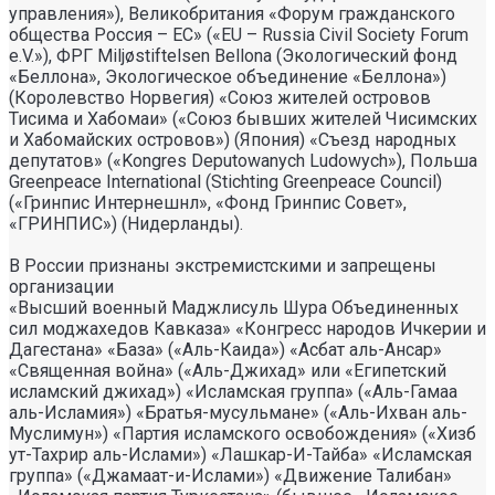
управления»), Великобритания «Форум гражданского
общества Россия – ЕС» («EU – Russia Civil Society Forum
e.V.»), ФРГ Miljøstiftelsen Bellona (Экологический фонд
«Беллона», Экологическое объединение «Беллона»)
(Королевство Норвегия) «Союз жителей островов
Тисима и Хабомаи» («Союз бывших жителей Чисимских
и Хабомайских островов») (Япония) «Съезд народных
депутатов» («Kongres Deputowanych Ludowych»), Польша
Greenpeace International (Stichting Greenpeace Council)
(«Гринпис Интернешнл», «Фонд Гринпис Совет»,
«ГРИНПИС») (Нидерланды).
В России признаны экстремистскими и запрещены
организации
«Высший военный Маджлисуль Шура Объединенных
сил моджахедов Кавказа» «Конгресс народов Ичкерии и
Дагестана» «База» («Аль-Каида») «Асбат аль-Ансар»
«Священная война» («Аль-Джихад» или «Египетский
исламский джихад») «Исламская группа» («Аль-Гамаа
аль-Исламия») «Братья-мусульмане» («Аль-Ихван аль-
Муслимун») «Партия исламского освобождения» («Хизб
ут-Тахрир аль-Ислами») «Лашкар-И-Тайба» «Исламская
группа» («Джамаат-и-Ислами») «Движение Талибан»