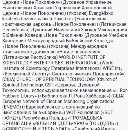
Церкви «Нове Поколiння» (Духовное Управление
Евангельских Христиан Украинской Христианской
Церкви «Новое Поколение») (Украина) Evaņgēlisko
kristiešu baznīca «Jaunā Paaudze» (Евангельская
христианская церковь «Новое Поколение») (Латвийская
Республика) Духовний Навчальний Заклад Міжнародний
Біблійний Коледж «Нове Покоління» (Духовное Учебное
Заведение Международный Библейский Колледж
«Новое Поколение») (Украина) Международное
христианское движение «Новое поколение»
(Латвийская Республика) WORLD INSTITUTE OF
SCIENTOLOGY ENTERPRISES INTERNATIONAL (World
Institute of Scientology Enterprises International, WISE Int.,
«Всемирный Институт Саентологических Предприятий»)
(США) CHURCH OF SPIRITUAL TECHNOLOGY (Church of
Spiritual Technology, CST, «Церковь Духовной
Технологии», использующая также наименование «L. Ron
Hubbard Library» («Библиотека Л. Рона Хаббарда») (США)
European Network of Election Monitoring Organizations
(ENEMO) («Европейская сеть организаций по
наблюдению за выборами») WOT Foundation («ВОТ
ФОНД»), Республика Польша «ГРОМАДСЬКА
ОРГАНI3АЦIЯ «ВIЛЬНИЙ IДЕЛЬ-УРАЛ» (ГО «IДЕЛЬ»)
(«СВОБОДНЫЙ ИДЕЛЬ-УРАЛ», «Свободный Идель-