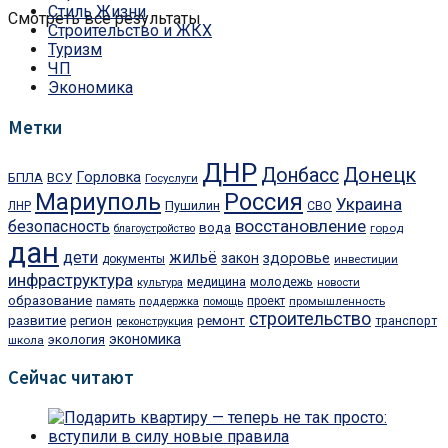
Стиль Жизни
Смотреть все результаты
Строительство и ЖКХ
Туризм
ЧП
Экономика
Метки
ДНР
Донбасс
Донецк
Горловка
БПЛА
ВСУ
Госуслуги
Мариуполь
Россия
Украина
Пушилин
ЛНР
СВО
восстановление
безопасность
вода
город
благоустройство
дан
дети
жильё
закон
здоровье
документы
инвестиции
инфраструктура
медицина
молодежь
культура
новости
образование
проект
память
поддержка
помощь
промышленность
строительство
ремонт
развитие
регион
транспорт
реконструкция
экономика
экология
школа
Сейчас читают