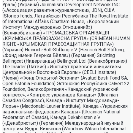
Урал») (Украина) Journalism Development Network INC
(«Ассоциация развития журналистики», JDN), США
IStories fonds, Латвийская Республика The Royal Institute
of International Affairs (Chatham House, «Королевский
Институт Международных Отношений»)
(Великобритания) «ГРОМАДСЬКА ОРГАНIЗАЦIЯ
«КРИМСЬКА ПРАВОЗАХИСНА ГРУПА» (CRIMEAN HUMAN
RIGHT, «КРЫМСКАЯ ПРАВОЗАЩИТНАЯ ГРУППА»)
(Украина) Heinrich-Böll-Stiftung e.V. (Heinrich Böll Stiftung,
«Фонд имени Генриха Бёлля») (Германия) Stichting
Bellingcat (Нидерланды) Bellingcat Ltd. (Великобритания)
The Insider (Латвия) «Институт правовой инициативы
Центральной и Восточной Европы» (CEELI Institute)
(Чехия) «Фонд Открытой Эстонии» (Avatud Eesti Fond SA,
Open Estonia Foundation) Эстонская Республика Calvert 22
Foundation, Великобритания «Канадский украинский
конгресс», «Конгресс украинцев Канады» (Ukrainian
Canadian Congress), Канада «Институт Макдональда-
Лорье» (Macdonald-Laurier Institute), Канада «Украинская
национальная федерация Канады» (Ukrainian National
Federation of Canada), Канада Dekabristen e.V.
(«Декабристы») (Германия) Международный научный
центр им. Вудро Вильсона (Woodrow Wilson International