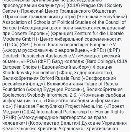
преследований Фалуньгун») (США) Prague Civil Society
Centre («Пражский Центр Гражданского Общества»,
«Пражский гражданский центр») (Чешская Республика)
Association of Schools of Political Studies of the Council of
Europe («Ассоциация школ политических исследований
при Совете Европы») (Франция) Zentrum für die Liberale
Moderne GmbH («Центр либеральной современности»,
«ЦЛС») (ФРГ) Forum Russischsprachiger Europäer e.V.
(«Форум русскоязычных европейцев», «ФРЕ») (ФРГ)
Deutsch-Russischer Austausch e.V. («Немецко-русский
обмен», «НРО») (ФРГ) Бард колледж (Bard College), США
European Choice («Европейский выбор»), Франция
Khodorkovsky Foundation («Фонд Ходорковского»),
Великобритания Oxford Russia Fund («Оксфордский
российский фонд»), Великобритания Future of Russia
Foundation («Фонд Будущее России»), Великобритания
Spolecnost Svobody Informace, Z.S. («Компания свободы
информации, з.с.», «Общество свободы информации,
з.с.») (Чешская Республика) Project Media, Inc. («Проект
Медиа») (США) International Partnership for Human Rights
(IPHR) («Международное партнерство за права
человека») (Королевство Бельгия) Духовне Управлiння
Євангельських Християн Української Християнської