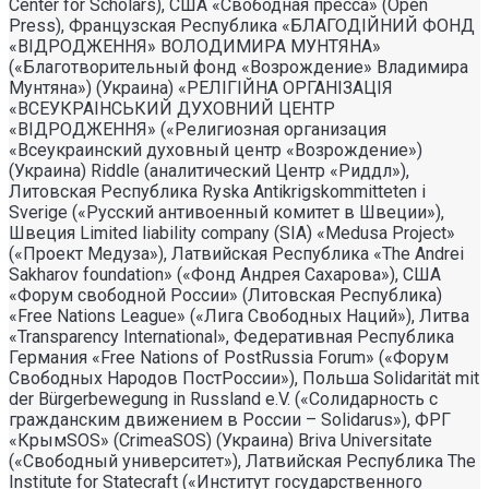
Center for Scholars), США «Свободная пресса» (Open
Press), Французская Республика «БЛАГОДIЙНИЙ ФОНД
«ВIДРОДЖЕННЯ» ВОЛОДИМИРА МУНТЯНА»
(«Благотворительный фонд «Возрождение» Владимира
Мунтяна») (Украина) «РЕЛIГIЙНА ОРГАНIЗАЦIЯ
«ВСЕУКРАIНСЬКИЙ ДУХОВНИЙ ЦЕНТР
«ВIДРОДЖЕННЯ» («Религиозная организация
«Всеукраинский духовный центр «Возрождение»)
(Украина) Riddle (аналитический Центр «Риддл»),
Литовская Республика Ryska Antikrigskommitteten i
Sverige («Русский антивоенный комитет в Швеции»),
Швеция Limited liability company (SIA) «Medusa Project»
(«Проект Медуза»), Латвийская Республика «The Andrei
Sakharov foundation» («Фонд Андрея Сахарова»), США
«Форум свободной России» (Литовская Республика)
«Free Nations League» («Лига Свободных Наций»), Литва
«Transparеncy International», Федеративная Республика
Германия «Free Nations of PostRussia Forum» («Форум
Свободных Народов ПостРоссии»), Польша Solidarität mit
der Bürgerbewegung in Russland e.V. («Солидарность с
гражданским движением в России – Solidarus»), ФРГ
«КрымSOS» (CrimeaSOS) (Украина) Briva Universitate
(«Свободный университет»), Латвийская Республика The
Institute for Statecraft («Институт государственного