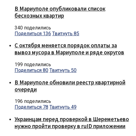
В Мариуполе опубликовали список
бесхозных квартир
340 поделились
Поделиться
136
Твитнуть
85
С октября меняется порядок оплаты за
вывоз мусора в Мариуполе и ряде округов
199 поделились
Поделиться
80
Твитнуть
50
В Мариуполе обновили реестр квартирной
очереди
196 поделились
Поделиться
78
Твитнуть
49
Украинцам перед проверкой в Шереметьево
нужно пройти проверку в ruID приложении