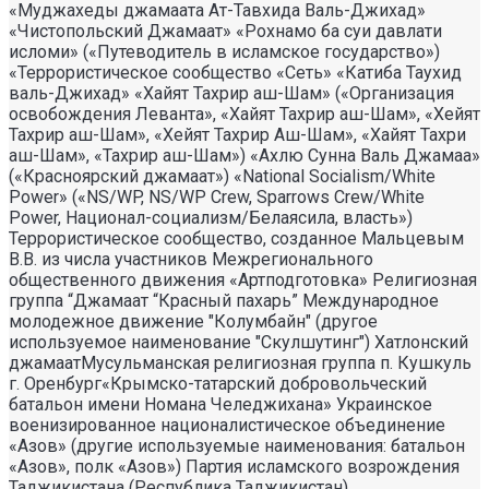
«Муджахеды джамаата Ат-Тавхида Валь-Джихад»
«Чистопольский Джамаат» «Рохнамо ба суи давлати
исломи» («Путеводитель в исламское государство»)
«Террористическое сообщество «Сеть» «Катиба Таухид
валь-Джихад» «Хайят Тахрир аш-Шам» («Организация
освобождения Леванта», «Хайят Тахрир аш-Шам», «Хейят
Тахрир аш-Шам», «Хейят Тахрир Аш-Шам», «Хайят Тахри
аш-Шам», «Тахрир аш-Шам») «Ахлю Сунна Валь Джамаа»
(«Красноярский джамаат») «National Socialism/White
Power» («NS/WP, NS/WP Crew, Sparrows Crew/White
Power, Национал-социализм/Белаясила, власть»)
Террористическое сообщество, созданное Мальцевым
В.В. из числа участников Межрегионального
общественного движения «Артподготовка» Религиозная
группа “Джамаат “Красный пахарь” Международное
молодежное движение "Колумбайн" (другое
используемое наименование "Скулшутинг") Хатлонский
джамаатМусульманская религиозная группа п. Кушкуль
г. Оренбург«Крымско-татарский добровольческий
батальон имени Номана Челеджихана» Украинское
военизированное националистическое объединение
«Азов» (другие используемые наименования: батальон
«Азов», полк «Азов») Партия исламского возрождения
Таджикистана (Республика Таджикистан)