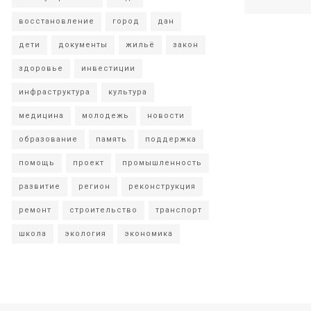
восстановление
город
дан
дети
документы
жильё
закон
здоровье
инвестиции
инфраструктура
культура
медицина
молодежь
новости
образование
память
поддержка
помощь
проект
промышленность
развитие
регион
реконструкция
ремонт
строительство
транспорт
школа
экология
экономика