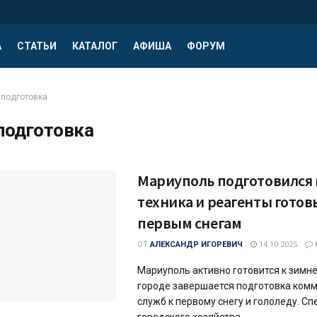
А
СТАТЬИ
КАТАЛОГ
АФИША
ФОРУМ
подготовка
подготовка
Мариуполь подготовился 
техника и реагенты готов
первым снегам
ОТ
АЛЕКСАНДР ИГОРЕВИЧ
14.10.2025
Мариуполь активно готовится к зимне
городе завершается подготовка ком
служб к первому снегу и гололеду. С