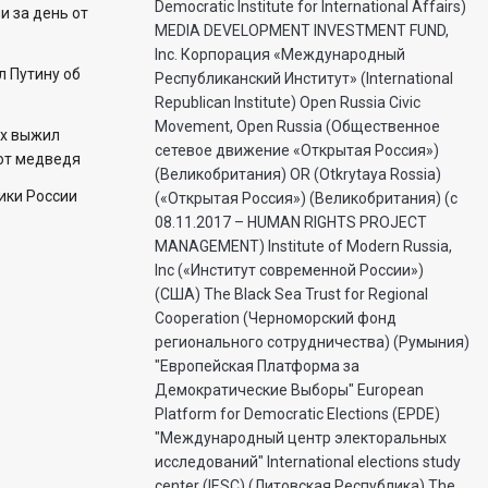
Democratic Institute for International Affairs)
 за день от
MEDIA DEVELOPMENT INVESTMENT FUND,
Inc. Корпорация «Международный
 Путину об
Республиканский Институт» (International
Republican Institute) Open Russia Civic
Movement, Open Russia (Общественное
ех выжил
сетевое движение «Открытая Россия»)
 от медведя
(Великобритания) OR (Otkrytaya Rossia)
ики России
(«Открытая Россия») (Великобритания) (с
08.11.2017 – HUMAN RIGHTS PROJECT
MANAGEMENT) Institute of Modern Russia,
Inc («Институт современной России»)
(США) The Black Sea Trust for Regional
Cooperation (Черноморский фонд
регионального сотрудничества) (Румыния)
"Европейская Платформа за
Демократические Выборы" European
Platform for Democratic Elections (EPDE)
"Международный центр электоральных
исследований" International elections study
center (IESC) (Литовская Республика) The