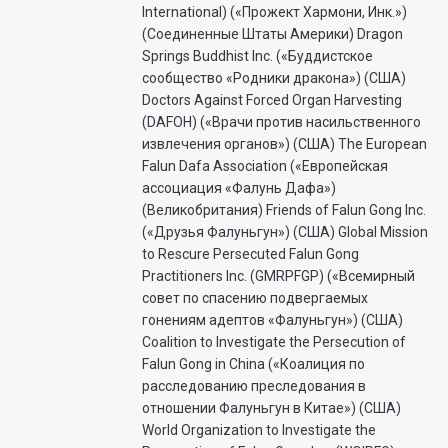
International) («Прожект Хармони, Инк.»)
(Соединенные Штаты Америки) Dragon
Springs Buddhist Inc. («Буддистское
сообщество «Родники дракона») (США)
Doctors Against Forced Organ Harvesting
(DAFOH) («Врачи против насильственного
извлечения органов») (США) The European
Falun Dafa Association («Европейская
ассоциация «Фалунь Дафа»)
(Великобритания) Friends of Falun Gong Inc.
(«Друзья Фалуньгун») (США) Global Mission
to Rescure Persecuted Falun Gong
Practitioners Inc. (GMRPFGP) («Всемирный
совет по спасению подвергаемых
гонениям адептов «Фалуньгун») (США)
Coalition to Investigate the Persecution of
Falun Gong in China («Коалиция по
расследованию преследования в
отношении Фалуньгун в Китае») (США)
World Organization to Investigate the