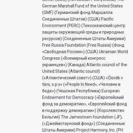
German Marshall Fund of the United States
(GMF) (Германский фонд Маршалла
Соединенных Штатов) (США) Pacific
Environment (PERC) (Тихоокеанский центр
защиты окружающей среды и природных
ресурсов) (Соединенные Штаты Америки)
Free Russia Foundation (Free Russia) (Фонд
«Свободная Россия») (США) Ukrainian World
Congress («Всемирный конгресс
украинцев») (Канада) Atlantic council of the
United States (Atlantic council)
(«Атлантический совет») (США) «Člověk v
tísni, o.p.s» («People In Need», «Человек в
беде») (Чешская Республика) European
Endowment for Democracy («Европейский
фонд за демократию», «Европейский фонд
в поддержку демократии») (Королевство
Бельгия) The Jamestown foundation (JF),
(«Джеймстаунский фонд») (Соединенные
Штаты Америки) Project Harmony, Inc. (PH