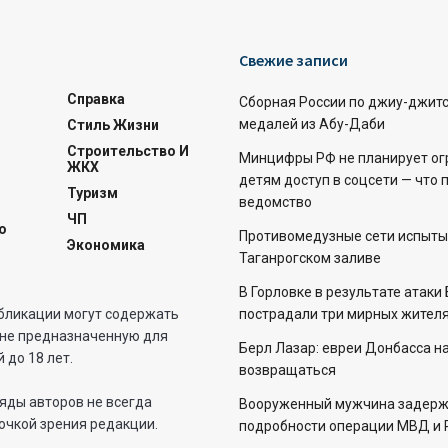
Свежие записи
Справка
Сборная России по джиу-джитс
медалей из Абу-Даби
Стиль Жизни
Строительство И
Минцифры РФ не планирует ог
ЖКХ
детям доступ в соцсети — что 
Туризм
ведомство
ЧП
о
Противомедузные сети испыты
Экономика
Таганрогском заливе
В Горловке в результате атаки
бликации могут содержать
пострадали три мирных жителя
не предназначенную для
Берл Лазар: евреи Донбасса н
 до 18 лет.
возвращаться
яды авторов не всегда
Вооруженный мужчина задерж
очкой зрения редакции.
подробности операции МВД и 