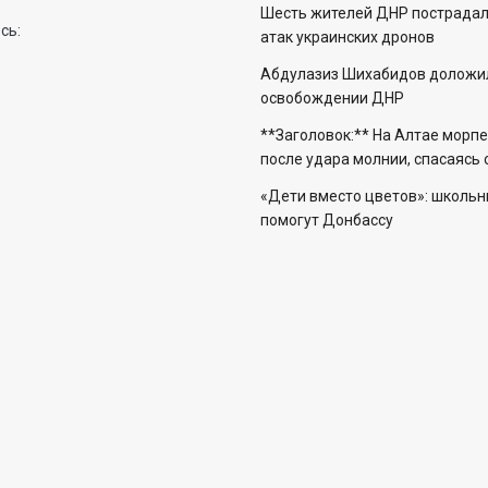
Шесть жителей ДНР пострадали
сь:
атак украинских дронов
Абдулазиз Шихабидов доложил
освобождении ДНР
**Заголовок:** На Алтае морп
после удара молнии, спасаясь
«Дети вместо цветов»: школьн
помогут Донбассу