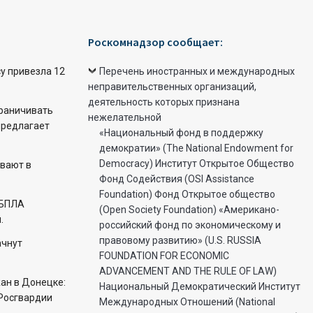
Роскомнадзор сообщает:
у привезла 12
Перечень иностранных и международных
неправительственных организаций,
деятельность которых признана
раничивать
нежелательной
предлагает
«Национальный фонд в поддержку
демократии» (The National Endowment for
Democracy) Институт Открытое Общество
вают в
Фонд Содействия (OSI Assistance
Foundation) Фонд Открытое общество
 БПЛА
(Open Society Foundation) «Американо-
.
российский фонд по экономическому и
правовому развитию» (U.S. RUSSIA
ачнут
FOUNDATION FOR ECONOMIC
ADVANCEMENT AND THE RULE OF LAW)
ан в Донецке:
Национальный Демократический Институт
Росгвардии
Международных Отношений (National