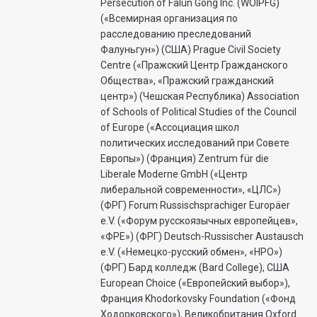
Persecution of Falun Gong Inc. (WOIPFG)
(«Всемирная организация по
расследованию преследований
Фалуньгун») (США) Prague Civil Society
Centre («Пражский Центр Гражданского
Общества», «Пражский гражданский
центр») (Чешская Республика) Association
of Schools of Political Studies of the Council
of Europe («Ассоциация школ
политических исследований при Совете
Европы») (Франция) Zentrum für die
Liberale Moderne GmbH («Центр
либеральной современности», «ЦЛС»)
(ФРГ) Forum Russischsprachiger Europäer
e.V. («Форум русскоязычных европейцев»,
«ФРЕ») (ФРГ) Deutsch-Russischer Austausch
e.V. («Немецко-русский обмен», «НРО»)
(ФРГ) Бард колледж (Bard College), США
European Choice («Европейский выбор»),
Франция Khodorkovsky Foundation («Фонд
Ходорковского»), Великобритания Oxford