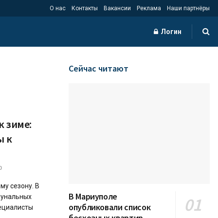
О нас
Контакты
Вакансии
Реклама
Наши партнёры
Логин
Сейчас читают
к зиме:
ы к
0
му сезону. В
В Мариуполе
мунальных
опубликовали список
пециалисты
бесхозных квартир