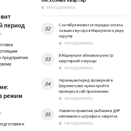
339 ПОДЕЛИЛИСЬ
овит
ий период
С октября меняется порядок оплаты
за вывоз мусора в Мариуполе и ряде
0
округов
199 ПОДЕЛИЛИСЬ
отовка
дстоящим
В Мариуполе обновили реестр
о предприятия
квартирной очереди
новому
195 ПОДЕЛИЛИСЬ
Украинцам перед проверкой в
ме:
Шереметьево нужно пройти
проверку в ruID приложении
 в режим
140 ПОДЕЛИЛИСЬ
Ловим по правилам: рыбакам в ДНР
0
напомнили о штрафах и запретах
подготовки к
138 ПОДЕЛИЛИСЬ
ы