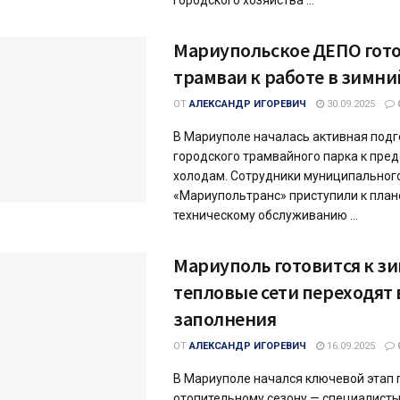
городского хозяйства ...
Мариупольское ДЕПО гот
трамваи к работе в зимн
ОТ
АЛЕКСАНДР ИГОРЕВИЧ
30.09.2025
В Мариуполе началась активная подг
городского трамвайного парка к пре
холодам. Сотрудники муниципальног
«Мариупольтранс» приступили к пла
техническому обслуживанию ...
Мариуполь готовится к зи
тепловые сети переходят
заполнения
ОТ
АЛЕКСАНДР ИГОРЕВИЧ
16.09.2025
В Мариуполе начался ключевой этап 
отопительному сезону — специалист