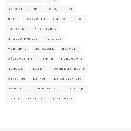
восстановление
город
дан
дети
документы
жильё
закон
здоровье
инвестиции
инфраструктура
культура
медицина
молодежь
новости
образование
память
поддержка
помощь
проект
промышленность
развитие
регион
реконструкция
ремонт
строительство
транспорт
школа
экология
экономика