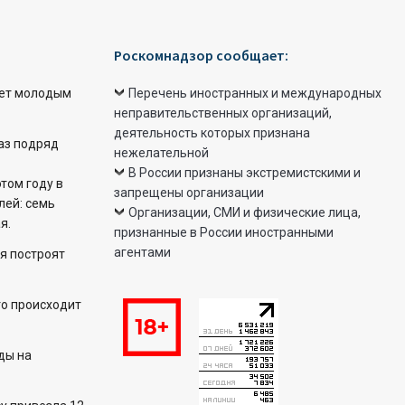
Роскомнадзор сообщает:
ет молодым
Перечень иностранных и международных
неправительственных организаций,
деятельность которых признана
раз подряд
нежелательной
В России признаны экстремистскими и
этом году в
запрещены организации
лей: семь
Организации, СМИ и физические лица,
я.
признанные в России иностранными
агентами
я построят
то происходит
ды на