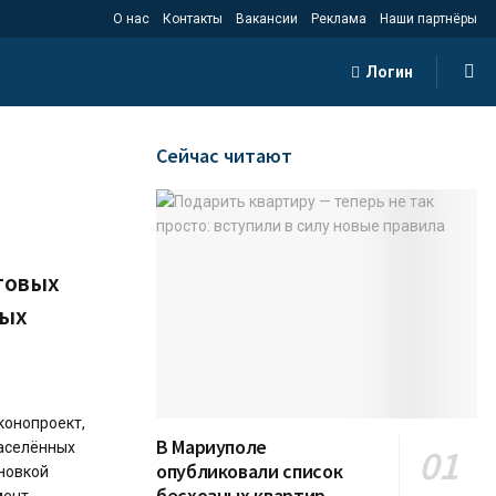
О нас
Контакты
Вакансии
Реклама
Наши партнёры
Логин
Сейчас читают
товых
вых
конопроект,
В Мариуполе
аселённых
опубликовали список
ановкой
бесхозных квартир