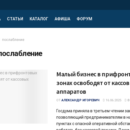
А
СТАТЬИ
КАТАЛОГ
АФИША
ФОРУМ
послабление
послабление
Малый бизнес в прифрон
зонах освободят от кассо
аппаратов
ОТ
АЛЕКСАНДР ИГОРЕВИЧ
16.06.2025
0
Госдума приняла в третьем чтении за
позволяющий предпринимателям в н
пунктах с опасной оперативной обст