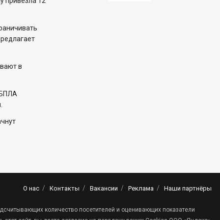
у привезла 12
раничивать
предлагает
вают в
 БПЛА
.
ачнут
О нас
Контакты
Вакансии
Реклама
Наши партнёры
 подсчитывающих количество посетителей и оценивающих показатели