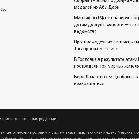
Сборная России по джиу-джитс
медалей из Абу-Даби
сь:
Минцифры РФ не планирует ог
детям доступ в соцсети — что 
ведомство
Противомедузные сети испыты
Таганрогском заливе
В Горловке в результате атаки
пострадали три мирных жителя
Берл Лазар: евреи Донбасса н
возвращаться
исьменного согласия редакции.
ием метрических программ и систем аналитики, таких как Яндекс.Метрика,