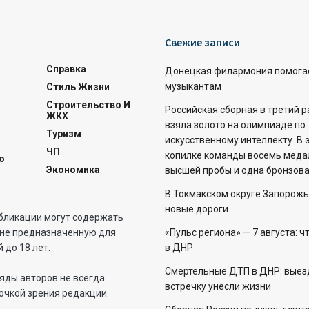
Свежие записи
Справка
Донецкая филармония помога
музыкантам
Стиль Жизни
Строительство И
Российская сборная в третий 
ЖКХ
взяла золото на олимпиаде по
Туризм
искусственному интеллекту. В 
ЧП
копилке команды восемь меда
о
Экономика
высшей пробы и одна бронзова
В Токмакском округе Запорожь
новые дороги
бликации могут содержать
не предназначенную для
«Пульс региона» — 7 августа: ч
 до 18 лет.
в ДНР
Смертельные ДТП в ДНР: выез
яды авторов не всегда
встречку унесли жизни
очкой зрения редакции.