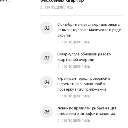
нт ...
339 ПОДЕЛИЛИСЬ
С октября меняется порядок оплаты
за вывоз мусора в Мариуполе и ряде
округов
199 ПОДЕЛИЛИСЬ
В Мариуполе обновили реестр
квартирной очереди
196 ПОДЕЛИЛИСЬ
Украинцам перед проверкой в
Шереметьево нужно пройти
проверку в ruID приложении
140 ПОДЕЛИЛИСЬ
Ловим по правилам: рыбакам в ДНР
напомнили о штрафах и запретах
138 ПОДЕЛИЛИСЬ