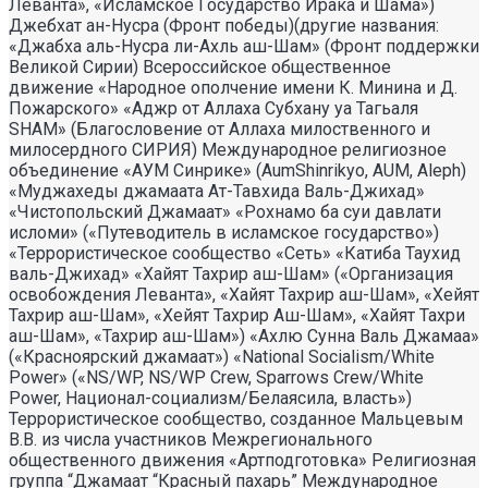
Леванта», «Исламское Государство Ирака и Шама»)
Джебхат ан-Нусра (Фронт победы)(другие названия:
«Джабха аль-Нусра ли-Ахль аш-Шам» (Фронт поддержки
Великой Сирии) Всероссийское общественное
движение «Народное ополчение имени К. Минина и Д.
Пожарского» «Аджр от Аллаха Субхану уа Тагьаля
SHAM» (Благословение от Аллаха милоственного и
милосердного СИРИЯ) Международное религиозное
объединение «АУМ Синрике» (AumShinrikyo, AUM, Aleph)
«Муджахеды джамаата Ат-Тавхида Валь-Джихад»
«Чистопольский Джамаат» «Рохнамо ба суи давлати
исломи» («Путеводитель в исламское государство»)
«Террористическое сообщество «Сеть» «Катиба Таухид
валь-Джихад» «Хайят Тахрир аш-Шам» («Организация
освобождения Леванта», «Хайят Тахрир аш-Шам», «Хейят
Тахрир аш-Шам», «Хейят Тахрир Аш-Шам», «Хайят Тахри
аш-Шам», «Тахрир аш-Шам») «Ахлю Сунна Валь Джамаа»
(«Красноярский джамаат») «National Socialism/White
Power» («NS/WP, NS/WP Crew, Sparrows Crew/White
Power, Национал-социализм/Белаясила, власть»)
Террористическое сообщество, созданное Мальцевым
В.В. из числа участников Межрегионального
общественного движения «Артподготовка» Религиозная
группа “Джамаат “Красный пахарь” Международное