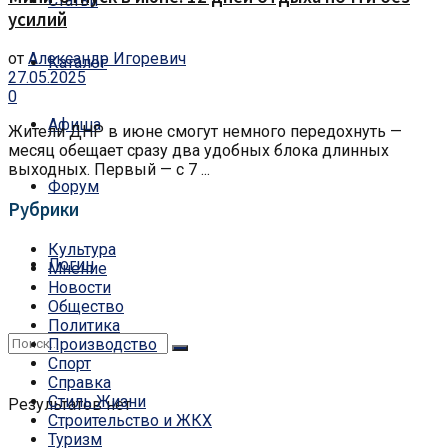
Статьи
усилий
от
Александр Игоревич
Каталог
27.05.2025
0
Афиша
Жители ДНР в июне смогут немного передохнуть —
месяц обещает сразу два удобных блока длинных
выходных. Первый — с 7 ...
Форум
Рубрики
Культура
Логин
Мнение
Новости
Общество
Политика
Производство
Спорт
Справка
Стиль Жизни
Результатов нет
Строительство и ЖКХ
Туризм