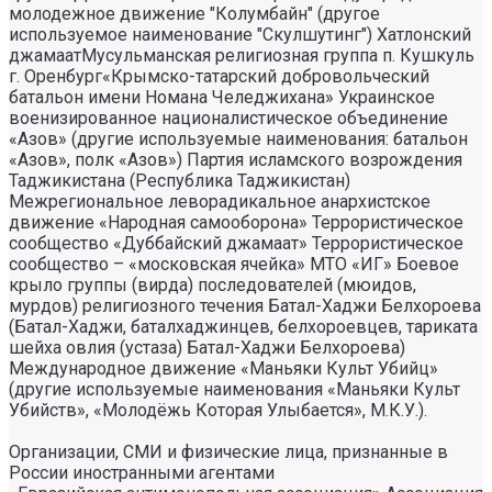
молодежное движение "Колумбайн" (другое
используемое наименование "Скулшутинг") Хатлонский
джамаатМусульманская религиозная группа п. Кушкуль
г. Оренбург«Крымско-татарский добровольческий
батальон имени Номана Челеджихана» Украинское
военизированное националистическое объединение
«Азов» (другие используемые наименования: батальон
«Азов», полк «Азов») Партия исламского возрождения
Таджикистана (Республика Таджикистан)
Межрегиональное леворадикальное анархистское
движение «Народная самооборона» Террористическое
сообщество «Дуббайский джамаат» Террористическое
сообщество – «московская ячейка» МТО «ИГ» Боевое
крыло группы (вирда) последователей (мюидов,
мурдов) религиозного течения Батал-Хаджи Белхороева
(Батал-Хаджи, баталхаджинцев, белхороевцев, тариката
шейха овлия (устаза) Батал-Хаджи Белхороева)
Международное движение «Маньяки Культ Убийц»
(другие используемые наименования «Маньяки Культ
Убийств», «Молодёжь Которая Улыбается», М.К.У.).
Организации, СМИ и физические лица, признанные в
России иностранными агентами