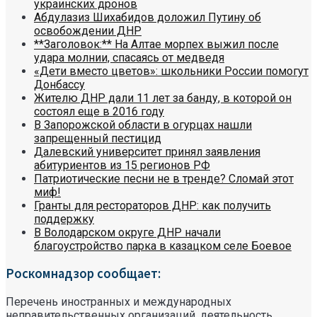
украинских дронов
Абдулазиз Шихабидов доложил Путину об
освобождении ДНР
**Заголовок:** На Алтае морпех выжил после
удара молнии, спасаясь от медведя
«Дети вместо цветов»: школьники России помогут
Донбассу
Жителю ДНР дали 11 лет за банду, в которой он
состоял еще в 2016 году
В Запорожской области в огурцах нашли
запрещенный пестицид
Далевский университет принял заявления
абитуриентов из 15 регионов РФ
Патриотические песни не в тренде? Сломай этот
миф!
Гранты для рестораторов ДНР: как получить
поддержку
В Володарском округе ДНР начали
благоустройство парка в казацком селе Боевое
Роскомнадзор сообщает:
Перечень иностранных и международных
неправительственных организаций, деятельность