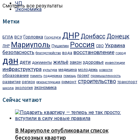
ЧП
Смотреть все результаты
Экономика
Метки
ДНР
Донбасс
Донецк
Горловка
БПЛА
ВСУ
Госуслуги
Мариуполь
Россия
Украина
Пушилин
ЛНР
СВО
восстановление
безопасность
вода
город
благоустройство
дан
дети
жильё
закон
здоровье
документы
инвестиции
инфраструктура
медицина
молодежь
культура
новости
образование
проект
память
поддержка
помощь
промышленность
строительство
ремонт
развитие
регион
транспорт
реконструкция
экономика
экология
школа
Сейчас читают
В Мариуполе опубликовали список
бесхозных квартир