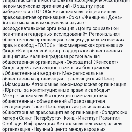
«Евразийская антимонопольная ассоциация» Ассоциация некоммерческих организаций «В защиту прав избирателей «ГОЛОС» Региональная общественная правозащитная организация «Союз «Женщины Дона» Автономная некоммерческая научно- исследовательская организация «Центр социальной политики и гендерных исследований» Региональная общественная организация в защиту демократических прав и свобод «ГОЛОС» Некоммерческая организация Фонд «Костромской центр поддержки общественных инициатив» Калининградская региональная общественная организация «Экозащита!-Женсовет» Фонд содействия защите прав и свобод граждан «Общественный вердикт» Межрегиональная общественная организация Правозащитный Центр «Мемориал» Автономная некоммерческая организация «Юристы за конституционные права и свободы» Межрегиональная Ассоциация правозащитных общественных объединений «Правозащитная ассоциация» Санкт-Петербургская региональная общественная правозащитная организация «Солдатские матери Санкт-Петербурга» Фонд «Институт Развития Свободы Информации» Автономная некоммерческая организация «Научный центр международных исследований «ПИР» Ассоциация «Партнерство для развития» (Саратовская региональная общественная благотворительная организация) Частное учреждение «Информационное агентство МЕМО. РУ» Некоммерческое партнерство «Институт региональной прессы» Автономная некоммерческая организация «Московская школа гражданского просвещения» Архангельская региональная общественная организация социально- психологической и правовой помощи лесбиянкам, геям, бисексуалам и трансгендерам (ЛГБТ) «Ракурс» Карачаево-Черкесская Республиканская молодежная общественная организация «Союз молодых политологов» Общероссийское общественное движение защиты прав человека «За права человека» Краснодарская краевая общественная организация выпускников вузов Калининградская региональная общественная организация «Правозащитный центр» Региональная общественная организация «Общественная комиссия по сохранению наследия академика Сахарова» Санкт-Петербургская правозащитная общественная организация «Лига избирательниц» Фонд поддержки свободы прессы Санкт-Петербургская общественная правозащитная организация «Гражданский контроль» Автономная некоммерческая организация информационных и правовых услуг «Ресурсный правозащитный центр» Межрегиональная общественная правозащитная организация «Человек и Закон» Автономная некоммерческая организация «Центр социального проектирования «Возрождение» Межрегиональная общественная организация «Информационно- просветительский центр «Мемориал» Межрегиональная общественная организация «Комитет против пыток» «Частное учреждение в Санкт- Петербурге по административной поддержке реализации программ и проектов Совета Министров северных стран» Автономная некоммерческая правозащитная организация «Молодежный центр консультации и тренинга» Еврейское областное региональное отделение Общероссийской общественной организации «Муниципальная Академия» Некоммерческое партнерство «Институт развития прессы-Сибирь» Мурманская региональная общественная организация «Центр социально-психологической помощи и правовой поддержки жертв дискриминации и гомофобии «Максимум» Межрегиональный общественный фонд содействия развитию гражданского общества «ГОЛОС – Поволжье» Межрегиональная благотворительная общественная организация «Сибирский экологический центр» Фонд «Центр гражданского анализа и независимых исследований «ГРАНИ» Городская общественная организация «Самарский центр гендерных исследований» Региональный Фонд «Центр Защиты Прав Средств Массовой Информации» Челябинский региональный благотворительный общественный фонд «За природу» Челябинское региональное экологическое общественное движение «За природу» Общественное региональное движение «Новгородский Женский Парламент» Самарская региональная общественная организация содействия гармонизации межнациональных отношений «АЗЕРБАЙДЖАН» Мурманская региональная молодежная общественная организация «Гуманистическое движение молодежи» Мурманская региональная общественная экологическая организация «Беллона-Мурманск» Частное учреждение дополнительного профессионального образования «Учебный центр экологии и безопасности» Фонд поддержки социальных проектов «Миграция XXI век» Ростовская городская общественная организация «ЭКО-ЛОГИКА» Автономная некоммерческая организация «Центр антикоррупционных исследований и инициатив «Трансперенси Интернешнл-Р» Озерская городская социально- экологическая общественная организация «Планета надежд» Новосибирский областной общественный фонд «Фонд защиты прав потребителей» Региональная общественная благотворительная организация помощи беженцам и мигрантам «Гражданское содействие» Фонд поддержки расследовательской журналистики – Фонд 19/29 Калининградская региональная общественная организация информационно-правовых программ «Женская лига» Автономная некоммерческая организация «Мемориальный центр истории политических репрессий «Пермь-36» Ассоциация «Экспертно-правовое партнерство «Союз» Некоммерческое партнерство «Клуб бухгалтеров и аудиторов некоммерческих организаций» «Частное учреждение в Калининграде по административной поддержке реализации программ и проектов Совета Министров северных стран» Межрегиональная благотворительная общественная организация «Центр развития некоммерческих организаций» Негосударственное образовательное учреждение дополнительного профессионального образования (повышение квалификации) специалистов «АКАДЕМИЯ ПО ПРАВАМ ЧЕЛОВЕКА» Свердловская региональная общественная организация «Сутяжник» Нижегородская региональная общественная организация «Экологический центр «Дронт» ФОНД НЕКОММЕРЧЕСКИХ ПРОГРАММ ДМИТРИЯ ЗИМИНА «ДИНАСТИЯ» НЕКОММЕРЧЕСКАЯ ОРГАНИЗАЦИЯ НАУЧНЫЙ ФОНД ТЕОРЕТИЧЕСКИХ И ПРИКЛАДНЫХ ИССЛЕДОВАНИЙ «ЛИБЕРАЛЬНАЯ МИССИЯ» Территориальное объединение работодателей «Ефремовский районный союз промышленников и предпринимателей» Региональная общественная организация «Центр независимых исследователей Республики Алтай» ФОНД "СИБИРСКИЙ ЦЕНТР ПОДДЕРЖКИ ОБЩЕСТВЕННЫХ ИНИЦИАТИВ" РЕСПУБЛИКАНСКАЯ МОЛОДЕЖНАЯ ОБЩЕСТВЕННАЯ ОРГАНИЗАЦИЯ «НУОРИ КАРЬЯЛА» («МОЛОДАЯ КАРЕЛИЯ) МЕЖРЕГИОНАЛЬНЫЙ ОБЩЕСТВЕННЫЙ ФОНД МИРА НА ЮГЕ И СЕВЕРНОМ КАВКАЗЕ Автономная некоммерческая организация «Центр независимых социологических исследований» Автономная некоммерческая организация «Центр информации «ФРИИНФОРМ» Региональная общественная организация содействия охране репродуктивного здоровья граждан «Народонаселение и Развитие» Алтайская краевая общественная организация «Геблеровское экологическое общество» АССОЦИАЦИЯ «СОДЕЙСТВИЕ В ПРАВОВОЙ ЗАЩИТЕ НАСЕЛЕНИЯ «ПРАВОВАЯ ОСНОВА» Межрегиональная общественная организация «Северная природоохранная коалиция» КОМИ РЕГИОНАЛЬНАЯ ОБЩЕСТВЕННАЯ ОРГАНИЗАЦИЯ «КОМИССИЯ ПО ЗАЩИТЕ ПРАВ ЧЕЛОВЕКА «МЕМОРИАЛ» Алтайский краевой эколого- культурный общественный фонд «Алтай-21век» МЕЖРЕГИОНАЛЬНЫЙ ОБЩЕСТВЕННЫЙ ФОНД СОДЕЙСТВИЯ РАЗВИТИЮ ГРАЖДАНСКОГО ОБЩЕСТВА «ГОЛОС – УРАЛ» ФОНД ПОДДЕРЖКИ СРЕДСТВ МАССОВОЙ ИНФОРМАЦИИ «СРЕДА» Нижегородская областная социально- экологическая общественная организация «Зеленый мир» ФОНД «ГРАЖДАНСКОЕ ДЕЙСТВИЕ» Некоммерческое партнерство «Альянс фондов местных сообществ Пермского края» Кабардино-Балкарский республиканский общественный правозащитный центр Региональное отделение Общероссийского общественного движения «За права человека» ЧЕЧЕНСКАЯ РЕГИОНАЛЬНАЯ ОБЩЕСТВЕННАЯ ОРГАНИЗАЦИЯ «ПРАВОЗАЩИТНЫЙ ЦЕНТР ЧЕЧЕНСКОЙ РЕСПУБЛИКИ» Межрегиональный общественный экологический фонд «ИСАР-СИБИРЬ» ОБЩЕСТВЕННАЯ ОРГАНИЗАЦИЯ «ПЕРМСКИЙ РЕГИОНАЛЬНЫЙ ПРАВОЗАЩИТНЫЙ ЦЕНТР» Региональная общественная организация по улучшению качества жизни общества «Сибирская линия жизни» Фонд в поддержку демократии «ГОЛОС» Региональная общественная организация «Еврейский общинный культурный центр Рязанской области «Хесед-Тшува» Региональная общественная организация «Экологическая вахта Сахалина» Региональная общественная организация «Экологическая вахта Сахалина» Автономная некоммерческая организация «Информационно- исследовательский центр «Ясавэй Манзара» Межрегиональная общественная благотворительная организация «Общество защиты прав потребителей и охраны окружающей среды «ПРИНЦИПЪ» Автономная некоммерческая организация «Дальневосточный центр развития гражданских инициатив и социального партнерства» Союз общественных объединений «Российский исследовательский центр по правам человека» Фонд содействия развитию гражданского общества и правам человека «Женщины Дона» Красноярское региональное экологическое общественное движение «Друзья сибирских лесов» Омская городская общественная организация «Фотоклуб «Со-бытие» Региональное общественное учреждение научно-информационный центр «МЕМОРИАЛ» Иркутская региональная общественная организация «Байкальская Экологическая Волна» Некоммерческая организация «Фонд защиты гласности» Автономная некоммерческая организация «Институт прав человека» Межрегиональная общественная организация «Центр содействия коренным малочисленным народам Севера» Местная общественная благотворительная экологическая организация Зеленый Мир Автономная некоммерческая организация «Правозащитная организация «МАШР» Калининградская региональная общественная организация содействия развитию женского сообщества «Мир женщины» Региональная общественная организация «Информационно- исследовательский центр «Панорама» Забайкальское краевое общественное учреждение «Общественный экологический центр «Даурия» Городская общественная организация «Екатеринбургское общество «МЕМОРИАЛ» Межрегиональная общественная организация «Комитет по предотвращению пыток» Межрегиональная общественная организация «Бюро общественных расследований» Нижегородская региональная общественная организация «Институт прогнозирования и урегулирования политических конфликтов» Городская общественная организация «Рязанское историко- просветительское и правозащитное общество «Мемориал» (Рязанский Мемориал) Санкт-Петербургская общественная организация «Общество содействия социальной защите граждан «Петербургская ЭГИДА» Челябинский региональный орган общественной самодеятельности