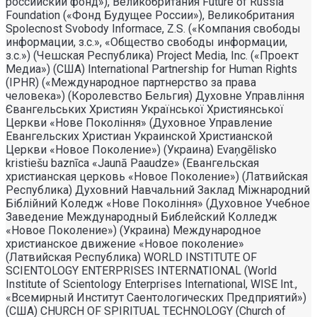
российский фонд»), Великобритания Future of Russia
Foundation («Фонд Будущее России»), Великобритания
Spolecnost Svobody Informace, Z.S. («Компания свободы
информации, з.с.», «Общество свободы информации,
з.с.») (Чешская Республика) Project Media, Inc. («Проект
Медиа») (США) International Partnership for Human Rights
(IPHR) («Международное партнерство за права
человека») (Королевство Бельгия) Духовне Управлiння
Євангельських Християн Української Християнської
Церкви «Нове Поколiння» (Духовное Управление
Евангельских Христиан Украинской Христианской
Церкви «Новое Поколение») (Украина) Evaņgēlisko
kristiešu baznīca «Jaunā Paaudze» (Евангельская
христианская церковь «Новое Поколение») (Латвийская
Республика) Духовний Навчальний Заклад Міжнародний
Біблійний Коледж «Нове Покоління» (Духовное Учебное
Заведение Международный Библейский Колледж
«Новое Поколение») (Украина) Международное
христианское движение «Новое поколение»
(Латвийская Республика) WORLD INSTITUTE OF
SCIENTOLOGY ENTERPRISES INTERNATIONAL (World
Institute of Scientology Enterprises International, WISE Int.,
«Всемирный Институт Саентологических Предприятий»)
(США) CHURCH OF SPIRITUAL TECHNOLOGY (Church of