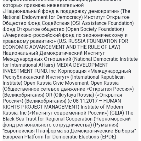
которых признана нежелательной
«Национальный фонд в поддержку демократии» (The
National Endowment for Democracy) Институт Открытое
Общество Фонд Содействия (OSI Assistance Foundation)
Фонд Открытое общество (Open Society Foundation)
«Американо-российский фонд по экономическому и
правовому развитию» (U.S. RUSSIA FOUNDATION FOR
ECONOMIC ADVANCEMENT AND THE RULE OF LAW)
Национальный Демократический Институт
Международных Отношений (National Democratic Institute
for International Affairs) MEDIA DEVELOPMENT
INVESTMENT FUND, Inc. Корпорация «Международный
Республиканский Институт» (International Republican
Institute) Open Russia Civic Movement, Open Russia
(Общественное сетевое движение «Открытая Россия»)
(Великобритания) OR (Otkrytaya Rossia) («Открытая
Россия») (Великобритания) (с 08.11.2017 – HUMAN
RIGHTS PROJECT MANAGEMENT) Institute of Modern
Russia, Inc («Институт современной России») (США) The
Black Sea Trust for Regional Cooperation (Черноморский
фонд регионального сотрудничества) (Румыния)
"Европейская Платформа за Демократические Выборы"
European Platform for Democratic Elections (EPDE)