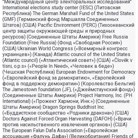
"Международный центр электоральных исследований"
International elections study center (IESC) (Литовская
Республика) The German Marshall Fund of the United States
(GMF) (Германский фонд Маршалла Соединенных
Штатов) (США) Pacific Environment (PERC) (Тихоокеанский
центр защиты окружающей среды и природных
ресурсов) (Соединенные Штаты Америки) Free Russia
Foundation (Free Russia) (Фонд «Свободная Россия»)
(США) Ukrainian World Congress («Всемирный конгресс
украинцев») (Канада) Atlantic council of the United States
(Atlantic council) («Атлантический совет») (США) «Člověk v
tísni, o.p.s» («People In Need», «Человек в беде»)
(Чешская Республика) European Endowment for Democracy
(«Европейский фонд за демократию», «Европейский
фонд в поддержку демократии») (Королевство Бельгия)
The Jamestown foundation (JF), («Джеймстаунский фонд»)
(Соединенные Штаты Америки) Project Harmony, Inc. (PH
International) («Прожект Хармони, Инк.») (Соединенные
Штаты Америки) Dragon Springs Buddhist Inc.
(«Буддистское сообщество «Родники дракона») (США)
Doctors Against Forced Organ Harvesting (DAFOH) («Врачи
против насильственного извлечения органов») (США)
The European Falun Dafa Association («Европейская
ассоциация «Фалунь Дафа») (Великобритания) Friends of