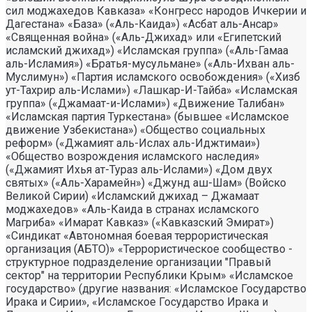
сил моджахедов Кавказа» «Конгресс народов Ичкерии и
Дагестана» «База» («Аль-Каида») «Асбат аль-Ансар»
«Священная война» («Аль-Джихад» или «Египетский
исламский джихад») «Исламская группа» («Аль-Гамаа
аль-Исламия») «Братья-мусульмане» («Аль-Ихван аль-
Муслимун») «Партия исламского освобождения» («Хизб
ут-Тахрир аль-Ислами») «Лашкар-И-Тайба» «Исламская
группа» («Джамаат-и-Ислами») «Движение Талибан»
«Исламская партия Туркестана» (бывшее «Исламское
движение Узбекистана») «Общество социальных
реформ» («Джамият аль-Ислах аль-Иджтимаи»)
«Общество возрождения исламского наследия»
(«Джамият Ихья ат-Тураз аль-Ислами») «Дом двух
святых» («Аль-Харамейн») «Джунд аш-Шам» (Войско
Великой Сирии) «Исламский джихад – Джамаат
моджахедов» «Аль-Каида в странах исламского
Магриба» «Имарат Кавказ» («Кавказский Эмират»)
«Синдикат «Автономная боевая террористическая
организация (АБТО)» «Террористическое сообщество -
структурное подразделение организации "Правый
сектор" на территории Республики Крым» «Исламское
государство» (другие названия: «Исламское Государство
Ирака и Сирии», «Исламское Государство Ирака и