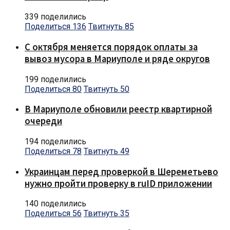
339 поделились
Поделиться
136
Твитнуть
85
С октября меняется порядок оплаты за
вывоз мусора в Мариуполе и ряде округов
199 поделились
Поделиться
80
Твитнуть
50
В Мариуполе обновили реестр квартирной
очереди
194 поделились
Поделиться
78
Твитнуть
49
Украинцам перед проверкой в Шереметьево
нужно пройти проверку в ruID приложении
140 поделились
Поделиться
56
Твитнуть
35