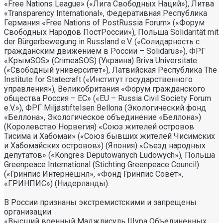
«Free Nations League» («Лига Свободных Наций»), Литва
«Transparеncy International», Федеративная Республика
Германия «Free Nations of PostRussia Forum» («Форум
Свободных Народов ПостРоссии»), Польша Solidarität mit
der Bürgerbewegung in Russland e.V. («Солидарность с
гражданским движением в России – Solidarus»), ФРГ
«КрымSOS» (CrimeaSOS) (Украина) Briva Universitate
(«Свободный университет»), Латвийская Республика The
Institute for Statecraft («Институт государственного
управления»), Великобритания «Форум гражданского
общества Россия – ЕС» («EU – Russia Civil Society Forum
e.V.»), ФРГ Miljøstiftelsen Bellona (Экологический фонд
«Беллона», Экологическое объединение «Беллона»)
(Королевство Норвегия) «Союз жителей островов
Тисима и Хабомаи» («Союз бывших жителей Чисимских
и Хабомайских островов») (Япония) «Съезд народных
депутатов» («Kongres Deputowanych Ludowych»), Польша
Greenpeace International (Stichting Greenpeace Council)
(«Гринпис Интернешнл», «Фонд Гринпис Совет»,
«ГРИНПИС») (Нидерланды).
В России признаны экстремистскими и запрещены
организации
«Высший военный Маджлисуль Шура Объединенных