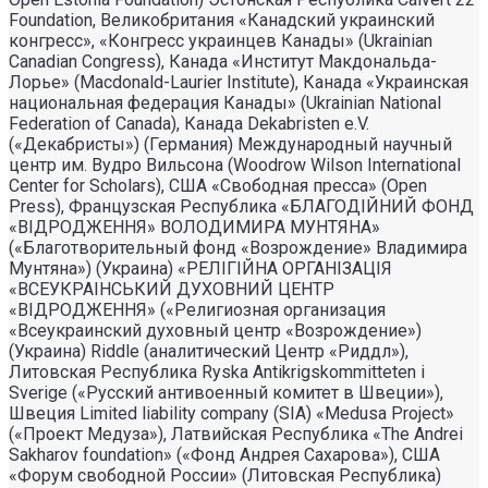
Foundation, Великобритания «Канадский украинский
конгресс», «Конгресс украинцев Канады» (Ukrainian
Canadian Congress), Канада «Институт Макдональда-
Лорье» (Macdonald-Laurier Institute), Канада «Украинская
национальная федерация Канады» (Ukrainian National
Federation of Canada), Канада Dekabristen e.V.
(«Декабристы») (Германия) Международный научный
центр им. Вудро Вильсона (Woodrow Wilson International
Center for Scholars), США «Свободная пресса» (Open
Press), Французская Республика «БЛАГОДIЙНИЙ ФОНД
«ВIДРОДЖЕННЯ» ВОЛОДИМИРА МУНТЯНА»
(«Благотворительный фонд «Возрождение» Владимира
Мунтяна») (Украина) «РЕЛIГIЙНА ОРГАНIЗАЦIЯ
«ВСЕУКРАIНСЬКИЙ ДУХОВНИЙ ЦЕНТР
«ВIДРОДЖЕННЯ» («Религиозная организация
«Всеукраинский духовный центр «Возрождение»)
(Украина) Riddle (аналитический Центр «Риддл»),
Литовская Республика Ryska Antikrigskommitteten i
Sverige («Русский антивоенный комитет в Швеции»),
Швеция Limited liability company (SIA) «Medusa Project»
(«Проект Медуза»), Латвийская Республика «The Andrei
Sakharov foundation» («Фонд Андрея Сахарова»), США
«Форум свободной России» (Литовская Республика)