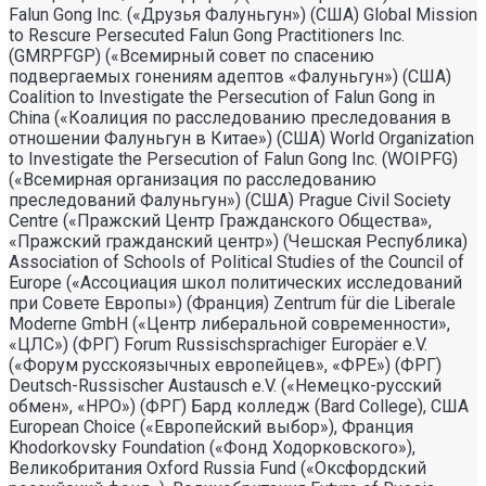
Falun Gong Inc. («Друзья Фалуньгун») (США) Global Mission
to Rescure Persecuted Falun Gong Practitioners Inc.
(GMRPFGP) («Всемирный совет по спасению
подвергаемых гонениям адептов «Фалуньгун») (США)
Coalition to Investigate the Persecution of Falun Gong in
China («Коалиция по расследованию преследования в
отношении Фалуньгун в Китае») (США) World Organization
to Investigate the Persecution of Falun Gong Inc. (WOIPFG)
(«Всемирная организация по расследованию
преследований Фалуньгун») (США) Prague Civil Society
Centre («Пражский Центр Гражданского Общества»,
«Пражский гражданский центр») (Чешская Республика)
Association of Schools of Political Studies of the Council of
Europe («Ассоциация школ политических исследований
при Совете Европы») (Франция) Zentrum für die Liberale
Moderne GmbH («Центр либеральной современности»,
«ЦЛС») (ФРГ) Forum Russischsprachiger Europäer e.V.
(«Форум русскоязычных европейцев», «ФРЕ») (ФРГ)
Deutsch-Russischer Austausch e.V. («Немецко-русский
обмен», «НРО») (ФРГ) Бард колледж (Bard College), США
European Choice («Европейский выбор»), Франция
Khodorkovsky Foundation («Фонд Ходорковского»),
Великобритания Oxford Russia Fund («Оксфордский