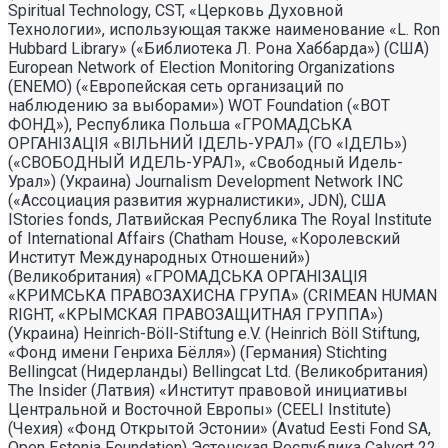
Spiritual Technology, CST, «Церковь Духовной
Технологии», использующая также наименование «L. Ron
Hubbard Library» («Библиотека Л. Рона Хаббарда») (США)
European Network of Election Monitoring Organizations
(ENEMO) («Европейская сеть организаций по
наблюдению за выборами») WOT Foundation («ВОТ
ФОНД»), Республика Польша «ГРОМАДСЬКА
ОРГАНI3АЦIЯ «ВIЛЬНИЙ IДЕЛЬ-УРАЛ» (ГО «IДЕЛЬ»)
(«СВОБОДНЫЙ ИДЕЛЬ-УРАЛ», «Свободный Идель-
Урал») (Украина) Journalism Development Network INC
(«Ассоциация развития журналистики», JDN), США
IStories fonds, Латвийская Республика The Royal Institute
of International Affairs (Chatham House, «Королевский
Институт Международных Отношений»)
(Великобритания) «ГРОМАДСЬКА ОРГАНIЗАЦIЯ
«КРИМСЬКА ПРАВОЗАХИСНА ГРУПА» (CRIMEAN HUMAN
RIGHT, «КРЫМСКАЯ ПРАВОЗАЩИТНАЯ ГРУППА»)
(Украина) Heinrich-Böll-Stiftung e.V. (Heinrich Böll Stiftung,
«Фонд имени Генриха Бёлля») (Германия) Stichting
Bellingcat (Нидерланды) Bellingcat Ltd. (Великобритания)
The Insider (Латвия) «Институт правовой инициативы
Центральной и Восточной Европы» (CEELI Institute)
(Чехия) «Фонд Открытой Эстонии» (Avatud Eesti Fond SA,
Open Estonia Foundation) Эстонская Республика Calvert 22