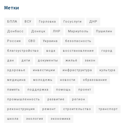
Метки
БПЛА
ВСУ
Горловка
Госуслуги
ДНР
Донбасс
Донецк
ЛНР
Мариуполь
Пушилин
Россия
СВО
Украина
безопасность
благоустройство
вода
восстановление
город
дан
дети
документы
жильё
закон
здоровье
инвестиции
инфраструктура
культура
медицина
молодежь
новости
образование
память
поддержка
помощь
проект
промышленность
развитие
регион
реконструкция
ремонт
строительство
транспорт
школа
экология
экономика