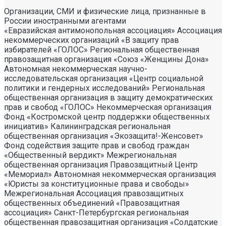
Организации, СМИ и физические лица, признанные в
России иностранными агентами
«Евразийская антимонопольная ассоциация» Ассоциация некоммерческих организаций «В защиту прав избирателей «ГОЛОС» Региональная общественная правозащитная организация «Союз «Женщины Дона» Автономная некоммерческая научно- исследовательская организация «Центр социальной политики и гендерных исследований» Региональная общественная организация в защиту демократических прав и свобод «ГОЛОС» Некоммерческая организация Фонд «Костромской центр поддержки общественных инициатив» Калининградская региональная общественная организация «Экозащита!-Женсовет» Фонд содействия защите прав и свобод граждан «Общественный вердикт» Межрегиональная общественная организация Правозащитный Центр «Мемориал» Автономная некоммерческая организация «Юристы за конституционные права и свободы» Межрегиональная Ассоциация правозащитных общественных объединений «Правозащитная ассоциация» Санкт-Петербургская региональная общественная правозащитная организация «Солдатские матери Санкт-Петербурга» Фонд «Институт Развития Свободы Информации» Автономная некоммерческая организация «Научный центр международных исследований «ПИР» Ассоциация «Партнерство для развития» (Саратовская региональная общественная благотворительная организация) Частное учреждение «Информационное агентство МЕМО. РУ» Некоммерческое партнерство «Институт региональной прессы» Автономная некоммерческая организация «Московская школа гражданского просвещения» Архангельская региональная общественная организация социально- психологической и правовой помощи лесбиянкам, геям, бисексуалам и трансгендерам (ЛГБТ) «Ракурс» Карачаево-Черкесская Республиканская молодежная общественная организация «Союз молодых политологов» Общероссийское общественное движение защиты прав человека «За права человека» Краснодарская краевая общественная организация выпускников вузов Калининградская региональная общественная организация «Правозащитный центр» Региональная общественная организация «Общественная комиссия по сохранению наследия академика Сахарова» Санкт-Петербургская правозащитная общественная организация «Лига избирательниц» Фонд поддержки свободы прессы Санкт-Петербургская общественная правозащитная организация «Гражданский контроль» Автономная некоммерческая организация информационных и правовых услуг «Ресурсный правозащитный центр» Межрегиональная общественная правозащитная организация «Человек и Закон» Автономная некоммерческая организация «Центр социального проектирования «Возрождение» Межрегиональная общественная организация «Информационно- просветительский центр «Мемориал» Межрегиональная общественная организация «Комитет против пыток» «Частное учреждение в Санкт- Петербурге по административной поддержке реализации программ и проектов Совета Министров северных стран» Автономная некоммерческая правозащитная организация «Молодежный центр консультации и тренинга» Еврейское областное региональное отделение Общероссийской общественной организации «Муниципальная Академия» Некоммерческое партнерство «Институт развития прессы-Сибирь» Мурманская региональная общественная организация «Центр социально-психологической помощи и правовой поддержки жертв дискриминации и гомофобии «Максимум» Межрегиональный общественный фонд содействия развитию гражданского общества «ГОЛОС – Поволжье» Межрегиональная благотворительная общественная организация «Сибирский экологический центр» Фонд «Центр гражданского анализа и независимых исследований «ГРАНИ» Городская общественная организация «Самарский центр гендерных исследований» Региональный Фонд «Центр Защиты Прав Средств Массовой Информации» Челябинский региональный благотворительный общественный фонд «За природу» Челябинское региональное экологическое общественное движение «За природу» Общественное региональное движение «Новгородский Женский Парламент» Самарская региональная общественная организация содействия гармонизации межнациональных отношений «АЗЕРБАЙДЖАН» Мурманская региональная молодежная общественная организация «Гуманистическое движение молодежи» Мурманская региональная общественная экологическая организация «Беллона-Мурманск» Частное учреждение дополнительного профессионального образования «Учебный центр экологии и безопасности» Фонд поддержки социальных проектов «Миграция XXI век» Ростовская городская общественная организация «ЭКО-ЛОГИКА» Автономная некоммерческая организация «Центр антикоррупционных исследований и инициатив «Трансперенси Интернешнл-Р» Озерская городская социально- экологическая общественная организация «Планета надежд» Новосибирский областной общественный фонд «Фонд защиты прав потребителей» Региональная общественная благотворительная организация помощи беженцам и мигрантам «Гражданское содействие» Фонд поддержки расследовательской журналистики – Фонд 19/29 Калининградская региональная общественная организация информационно-правовых программ «Женская лига» Автономная некоммерческая организация «Мемориальный центр истории политических репрессий «Пермь-36» Ассоциация «Экспертно-правовое партнерство «Союз» Некоммерческое партнерство «Клуб бухгалтеров и аудиторов некоммерческих организаций» «Частное учреждение в Калининграде по административной поддержке реализации программ и проектов Совета Министров северных стран» Межрегиональная благотворительная общественная организация «Центр развития некоммерческих организаций» Негосударственное образовательное учреждение дополнительного профессионального образования (повышение квалификации) специалистов «АКАДЕМИЯ ПО ПРАВАМ ЧЕЛОВЕКА» Свердловская региональная общественная организация «Сутяжник» Нижегородская региональная общественная организация «Экологический центр «Дронт» ФОНД НЕКОММЕРЧЕСКИХ ПРОГРАММ ДМИТРИЯ ЗИМИНА «ДИНАСТИЯ» НЕКОММЕРЧЕСКАЯ ОРГАНИЗАЦИЯ НАУЧНЫЙ ФОНД ТЕОРЕТИЧЕСКИХ И ПРИКЛАДНЫХ ИССЛЕДОВАНИЙ «ЛИБЕРАЛЬНАЯ МИССИЯ» Территориальное объединение работодателей «Ефремовский районный союз промышленников и предпринимателей» Региональная общественная организация «Центр независимых исследователей Республики Алтай» ФОНД "СИБИРСКИЙ ЦЕНТР ПОДДЕРЖКИ ОБЩЕСТВЕННЫХ ИНИЦИАТИВ" РЕСПУБЛИКАНСКАЯ МОЛОДЕЖНАЯ ОБЩЕСТВЕННАЯ ОРГАНИЗАЦИЯ «НУОРИ КАРЬЯЛА» («МОЛОДАЯ КАРЕЛИЯ) МЕЖРЕГИОНАЛЬНЫЙ ОБЩЕСТВЕННЫЙ ФОНД МИРА НА ЮГЕ И СЕВЕРНОМ КАВКАЗЕ Автономная некоммерческая организация «Центр независимых социологических исследований» Автономная некоммерческая организация «Центр информации «ФРИИНФОРМ» Региональная общественная организация содействия охране репродуктивного здоровья граждан «Народонаселение и Развитие» Алтайская краевая общественная организация «Геблеровское экологическое общество» АССОЦИАЦИЯ «СОДЕЙСТВИЕ В ПРАВОВОЙ ЗАЩИТЕ НАСЕЛЕНИЯ «ПРАВОВАЯ ОСНОВА» Межрегиональная общественная организация «Северная природоохранная коалиция» КОМИ РЕГИОНАЛЬНАЯ ОБЩЕСТВЕННАЯ ОРГАНИЗАЦИЯ «КОМИССИЯ ПО ЗАЩИТЕ ПРАВ ЧЕЛОВЕКА «МЕМОРИАЛ» Алтайский краевой эколого- культурный общественный фонд «Алтай-21век» МЕЖРЕГИОНАЛЬНЫЙ ОБЩЕСТВЕННЫЙ ФОНД СОДЕЙСТВИЯ РАЗВИТИЮ ГРАЖДАНСКОГО ОБЩЕСТВА «ГОЛОС – УРАЛ» ФОНД ПОДДЕРЖКИ СРЕДСТВ МАССОВОЙ ИНФОРМАЦИИ «СРЕДА» Нижегородская областная социально- экологическая общественная организация «Зеленый мир» ФОНД «ГРАЖДАНСКОЕ ДЕЙСТВИЕ» Некоммерческое партнерство «Альянс фондов местных сообществ Пермского края» Кабардино-Балкарский республиканский общественный правозащитный центр Региональное отделение Общероссийского общественного движения «За права человека» ЧЕЧЕНСКАЯ РЕГИОНАЛЬНАЯ ОБЩЕСТВЕННАЯ ОРГАНИЗАЦИЯ «ПРАВОЗАЩИТНЫЙ ЦЕНТР ЧЕЧЕНСКОЙ РЕСПУБЛИКИ» Межрегиональный общественный экологический фонд «ИСАР-СИБИРЬ» ОБЩЕСТВЕННАЯ ОРГАНИЗАЦИЯ «ПЕРМСКИЙ РЕГИОНАЛЬНЫЙ ПРАВОЗАЩИТНЫЙ ЦЕНТР» Региональная общественная организация по улучшению качества жизни общества «Сибирская линия жизни» Фонд в поддержку демократии «ГОЛОС» Региональная общественная организация «Еврейский общинный культурный центр Рязанской области «Хесед-Тшува» Региональная общественная организация «Экологическая вахта Сахалина» Региональная общественная организация «Экологическая вахта Сахалина» Автономная некоммерческая организация «Информационно- исследовательский центр «Ясавэй Манзара» Межрегиональная общественная благотворительная организация «Общество защиты прав потребителей и охраны окружающей среды «ПРИНЦИПЪ» Автономная некоммерческая организация «Дальневосточный центр развития гражданских инициатив и социального партнерства» Союз общественных объединений «Российский исследовательский центр по правам человека» Фонд содействия развитию гражданского общества и правам человека «Женщины Дона» Красноярское региональное экологическое общественное движение «Друзья сибирских лесов» Омская городская общественная организация «Фотоклуб «Со-бытие» Региональное общественное учреждение научно-информационный центр «МЕМОРИАЛ» Иркутская региональная общественная организация «Байкальская Экологическая Волна» Некоммерческая организация «Фонд защиты гласности» Автономная некоммерческая организация «Институт прав человека» Межрегиональная общественная организация «Центр содействия коренным малочисленным народам Севера» Местная общественная благотворительная экологическая организация Зеленый Мир Автономная некоммерческая организация «Правозащитная организация «МАШР» Калининградская региональная общественная организация содействия развитию женского сообщества «Мир женщины» Региональная общественная организация «Информационно- исследовательский центр «Панорама» Забайкальское краевое общественное учреждение «Общественный экологический центр «Даурия» Городская общественная организация «Екатеринбургское общество «МЕМОРИАЛ» Межрегиональная общественная организация «Комитет по предотвращению пыток» Межрегиональная общественная организация «Бюро общественных расследований» Нижегородская региональная общественная организация «Институт прогнозирования и урегулирования политических конфликтов» Городская общественная организация «Рязанское историко- просветительское и правозащитное общество «Мемориал» (Рязанский Мемориал) Санкт-Петербургская общественная организация «Общество содействия социальной защите граждан «Петербургская ЭГИДА» Челябинский региональный орган общественной самодеятельности