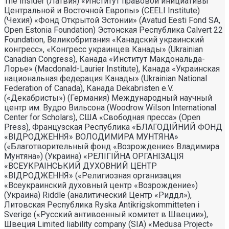
The Insider (Латвия) «Институт правовой инициативы
Центральной и Восточной Европы» (CEELI Institute)
(Чехия) «Фонд Открытой Эстонии» (Avatud Eesti Fond SA,
Open Estonia Foundation) Эстонская Республика Calvert 22
Foundation, Великобритания «Канадский украинский
конгресс», «Конгресс украинцев Канады» (Ukrainian
Canadian Congress), Канада «Институт Макдональда-
Лорье» (Macdonald-Laurier Institute), Канада «Украинская
национальная федерация Канады» (Ukrainian National
Federation of Canada), Канада Dekabristen e.V.
(«Декабристы») (Германия) Международный научный
центр им. Вудро Вильсона (Woodrow Wilson International
Center for Scholars), США «Свободная пресса» (Open
Press), Французская Республика «БЛАГОДIЙНИЙ ФОНД
«ВIДРОДЖЕННЯ» ВОЛОДИМИРА МУНТЯНА»
(«Благотворительный фонд «Возрождение» Владимира
Мунтяна») (Украина) «РЕЛIГIЙНА ОРГАНIЗАЦIЯ
«ВСЕУКРАIНСЬКИЙ ДУХОВНИЙ ЦЕНТР
«ВIДРОДЖЕННЯ» («Религиозная организация
«Всеукраинский духовный центр «Возрождение»)
(Украина) Riddle (аналитический Центр «Риддл»),
Литовская Республика Ryska Antikrigskommitteten i
Sverige («Русский антивоенный комитет в Швеции»),
Швеция Limited liability company (SIA) «Medusa Project»