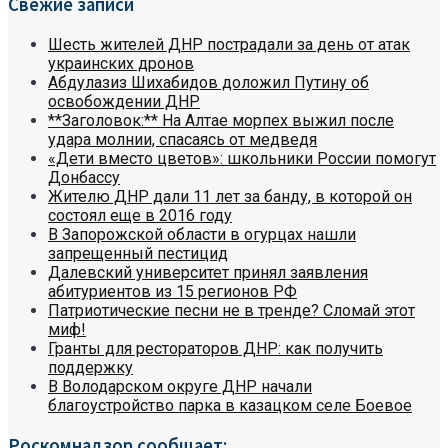
Свежие записи
Шесть жителей ДНР пострадали за день от атак
украинских дронов
Абдулазиз Шихабидов доложил Путину об
освобождении ДНР
**Заголовок:** На Алтае морпех выжил после
удара молнии, спасаясь от медведя
«Дети вместо цветов»: школьники России помогут
Донбассу
Жителю ДНР дали 11 лет за банду, в которой он
состоял еще в 2016 году
В Запорожской области в огурцах нашли
запрещенный пестицид
Далевский университет принял заявления
абитуриентов из 15 регионов РФ
Патриотические песни не в тренде? Сломай этот
миф!
Гранты для рестораторов ДНР: как получить
поддержку
В Володарском округе ДНР начали
благоустройство парка в казацком селе Боевое
Роскомнадзор сообщает: