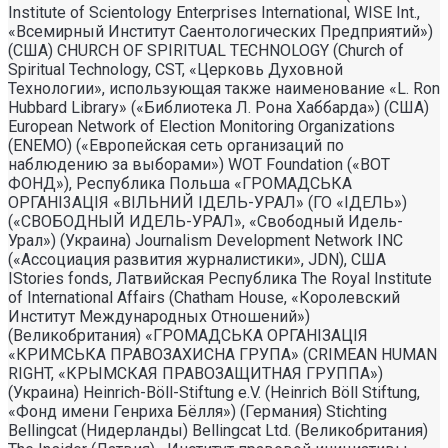
Institute of Scientology Enterprises International, WISE Int.,
«Всемирный Институт Саентологических Предприятий»)
(США) CHURCH OF SPIRITUAL TECHNOLOGY (Church of
Spiritual Technology, CST, «Церковь Духовной
Технологии», использующая также наименование «L. Ron
Hubbard Library» («Библиотека Л. Рона Хаббарда») (США)
European Network of Election Monitoring Organizations
(ENEMO) («Европейская сеть организаций по
наблюдению за выборами») WOT Foundation («ВОТ
ФОНД»), Республика Польша «ГРОМАДСЬКА
ОРГАНI3АЦIЯ «ВIЛЬНИЙ IДЕЛЬ-УРАЛ» (ГО «IДЕЛЬ»)
(«СВОБОДНЫЙ ИДЕЛЬ-УРАЛ», «Свободный Идель-
Урал») (Украина) Journalism Development Network INC
(«Ассоциация развития журналистики», JDN), США
IStories fonds, Латвийская Республика The Royal Institute
of International Affairs (Chatham House, «Королевский
Институт Международных Отношений»)
(Великобритания) «ГРОМАДСЬКА ОРГАНIЗАЦIЯ
«КРИМСЬКА ПРАВОЗАХИСНА ГРУПА» (CRIMEAN HUMAN
RIGHT, «КРЫМСКАЯ ПРАВОЗАЩИТНАЯ ГРУППА»)
(Украина) Heinrich-Böll-Stiftung e.V. (Heinrich Böll Stiftung,
«Фонд имени Генриха Бёлля») (Германия) Stichting
Bellingcat (Нидерланды) Bellingcat Ltd. (Великобритания)