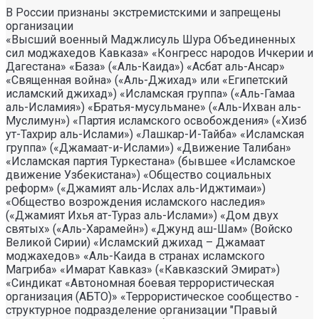
В России признаны экстремистскими и запрещены
организации
«Высший военный Маджлисуль Шура Объединенных
сил моджахедов Кавказа» «Конгресс народов Ичкерии и
Дагестана» «База» («Аль-Каида») «Асбат аль-Ансар»
«Священная война» («Аль-Джихад» или «Египетский
исламский джихад») «Исламская группа» («Аль-Гамаа
аль-Исламия») «Братья-мусульмане» («Аль-Ихван аль-
Муслимун») «Партия исламского освобождения» («Хизб
ут-Тахрир аль-Ислами») «Лашкар-И-Тайба» «Исламская
группа» («Джамаат-и-Ислами») «Движение Талибан»
«Исламская партия Туркестана» (бывшее «Исламское
движение Узбекистана») «Общество социальных
реформ» («Джамият аль-Ислах аль-Иджтимаи»)
«Общество возрождения исламского наследия»
(«Джамият Ихья ат-Тураз аль-Ислами») «Дом двух
святых» («Аль-Харамейн») «Джунд аш-Шам» (Войско
Великой Сирии) «Исламский джихад – Джамаат
моджахедов» «Аль-Каида в странах исламского
Магриба» «Имарат Кавказ» («Кавказский Эмират»)
«Синдикат «Автономная боевая террористическая
организация (АБТО)» «Террористическое сообщество -
структурное подразделение организации "Правый