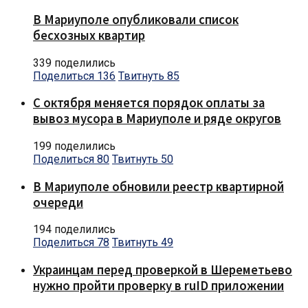
В Мариуполе опубликовали список
бесхозных квартир
339 поделились
Поделиться
136
Твитнуть
85
С октября меняется порядок оплаты за
вывоз мусора в Мариуполе и ряде округов
199 поделились
Поделиться
80
Твитнуть
50
В Мариуполе обновили реестр квартирной
очереди
194 поделились
Поделиться
78
Твитнуть
49
Украинцам перед проверкой в Шереметьево
нужно пройти проверку в ruID приложении