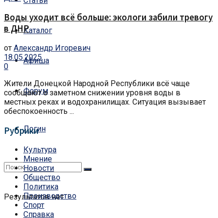
Статьи
Воды уходит всё больше: экологи забили тревогу
в ДНР
Каталог
от
Александр Игоревич
18.05.2025
Афиша
0
Жители Донецкой Народной Республики всё чаще
Форум
сообщают о заметном снижении уровня воды в
местных реках и водохранилищах. Ситуация вызывает
обеспокоенность ...
Логин
Рубрики
Культура
Мнение
Новости
Общество
Политика
Производство
Результатов нет
Спорт
Справка