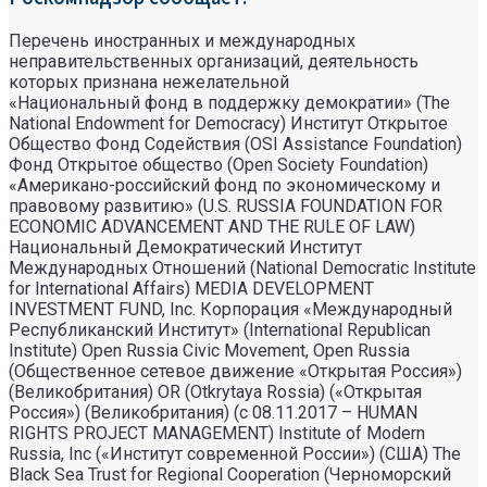
Перечень иностранных и международных
неправительственных организаций, деятельность
которых признана нежелательной
«Национальный фонд в поддержку демократии» (The
National Endowment for Democracy) Институт Открытое
Общество Фонд Содействия (OSI Assistance Foundation)
Фонд Открытое общество (Open Society Foundation)
«Американо-российский фонд по экономическому и
правовому развитию» (U.S. RUSSIA FOUNDATION FOR
ECONOMIC ADVANCEMENT AND THE RULE OF LAW)
Национальный Демократический Институт
Международных Отношений (National Democratic Institute
for International Affairs) MEDIA DEVELOPMENT
INVESTMENT FUND, Inc. Корпорация «Международный
Республиканский Институт» (International Republican
Institute) Open Russia Civic Movement, Open Russia
(Общественное сетевое движение «Открытая Россия»)
(Великобритания) OR (Otkrytaya Rossia) («Открытая
Россия») (Великобритания) (с 08.11.2017 – HUMAN
RIGHTS PROJECT MANAGEMENT) Institute of Modern
Russia, Inc («Институт современной России») (США) The
Black Sea Trust for Regional Cooperation (Черноморский