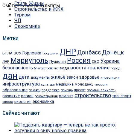
Стиль Жизни
Смотреть все результаты
Строительство и ЖКХ
Туризм
ЧП
Экономика
Метки
ДНР
Донбасс
Донецк
Горловка
БПЛА
ВСУ
Госуслуги
Мариуполь
Россия
Украина
Пушилин
ЛНР
СВО
восстановление
безопасность
вода
город
благоустройство
дан
дети
жильё
закон
здоровье
документы
инвестиции
инфраструктура
медицина
молодежь
культура
новости
образование
проект
память
поддержка
помощь
промышленность
строительство
ремонт
развитие
регион
транспорт
реконструкция
экономика
экология
школа
Сейчас читают