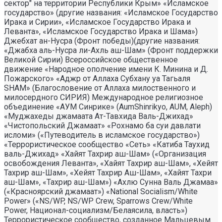
сектор" на территории Республики Крым» «Исламское
государство» (другие названия: «Исламское Государство
Ирака и Сирии», «Исламское Государство Ирака и
Леванта», «Исламское Государство Ирака и Шама»)
Джебхат ан-Нусра (Фронт победы)(другие названия:
«Джабха аль-Нусра ли-Ахль аш-Шам» (Фронт поддержки
Великой Сирии) Всероссийское общественное
движение «Народное ополчение имени К. Минина и Д.
Пожарского» «Аджр от Аллаха Субхану уа Тагьаля
SHAM» (Благословение от Аллаха милоственного и
милосердного СИРИЯ) Международное религиозное
объединение «АУМ Синрике» (AumShinrikyo, AUM, Aleph)
«Муджахеды джамаата Ат-Тавхида Валь-Джихад»
«Чистопольский Джамаат» «Рохнамо ба суи давлати
исломи» («Путеводитель в исламское государство»)
«Террористическое сообщество «Сеть» «Катиба Таухид
валь-Джихад» «Хайят Тахрир аш-Шам» («Организация
освобождения Леванта», «Хайят Тахрир аш-Шам», «Хейят
Тахрир аш-Шам», «Хейят Тахрир Аш-Шам», «Хайят Тахри
аш-Шам», «Тахрир аш-Шам») «Ахлю Сунна Валь Джамаа»
(«Красноярский джамаат») «National Socialism/White
Power» («NS/WP, NS/WP Crew, Sparrows Crew/White
Power, Национал-социализм/Белаясила, власть»)
Террористическое сообщество, созданное Мальцевым