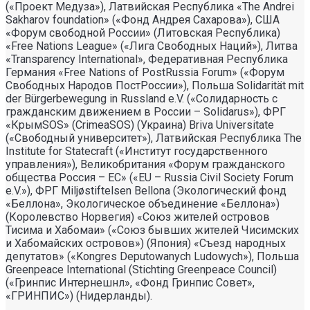
(«Проект Медуза»), Латвийская Республика «The Andrei
Sakharov foundation» («Фонд Андрея Сахарова»), США
«Форум свободной России» (Литовская Республика)
«Free Nations League» («Лига Свободных Наций»), Литва
«Transparеncy International», Федеративная Республика
Германия «Free Nations of PostRussia Forum» («Форум
Свободных Народов ПостРоссии»), Польша Solidarität mit
der Bürgerbewegung in Russland e.V. («Солидарность с
гражданским движением в России – Solidarus»), ФРГ
«КрымSOS» (CrimeaSOS) (Украина) Briva Universitate
(«Свободный университет»), Латвийская Республика The
Institute for Statecraft («Институт государственного
управления»), Великобритания «Форум гражданского
общества Россия – ЕС» («EU – Russia Civil Society Forum
e.V.»), ФРГ Miljøstiftelsen Bellona (Экологический фонд
«Беллона», Экологическое объединение «Беллона»)
(Королевство Норвегия) «Союз жителей островов
Тисима и Хабомаи» («Союз бывших жителей Чисимских
и Хабомайских островов») (Япония) «Съезд народных
депутатов» («Kongres Deputowanych Ludowych»), Польша
Greenpeace International (Stichting Greenpeace Council)
(«Гринпис Интернешнл», «Фонд Гринпис Совет»,
«ГРИНПИС») (Нидерланды).