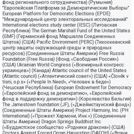
фонд регионального сотрудничества) (Румыния)
"Европейская Платформа за Демократические Выборы"
European Platform for Democratic Elections (EPDE)
"Международный центр электоральных исследований"
International elections study center (IESC) (Литовская
Республика) The German Marshall Fund of the United States
(GMF) (Германский фонд Маршалла Соединенных
Штатов) (США) Pacific Environment (PERC) (Тихоокеанский
центр защиты окружающей среды и природных
ресурсов) (Соединенные Штаты Америки) Free Russia
Foundation (Free Russia) (Фонд «Свободная Россия»)
(США) Ukrainian World Congress («Всемирный конгресс
украинцев») (Канада) Atlantic council of the United States
(Atlantic council) («Атлантический совет») (США) «Člověk v
tísni, o.p.s» («People In Need», «Человек в беде»)
(Чешская Республика) European Endowment for Democracy
(«Европейский фонд за демократию», «Европейский
фонд в поддержку демократии») (Королевство Бельгия)
The Jamestown foundation (JF), («Джеймстаунский фонд»)
(Соединенные Штаты Америки) Project Harmony, Inc. (PH
International) («Прожект Хармони, Инк.») (Соединенные
Штаты Америки) Dragon Springs Buddhist Inc.
(«Буддистское сообщество «Родники дракона») (США)
Doctors Against Forced Organ Harvesting (DAFOH) («Врачи