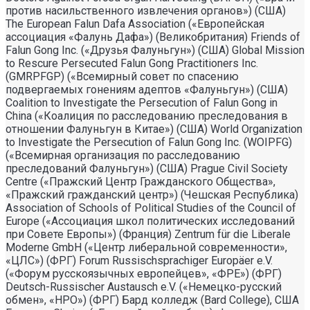
против насильственного извлечения органов») (США)
The European Falun Dafa Association («Европейская
ассоциация «Фалунь Дафа») (Великобритания) Friends of
Falun Gong Inc. («Друзья Фалуньгун») (США) Global Mission
to Rescure Persecuted Falun Gong Practitioners Inc.
(GMRPFGP) («Всемирный совет по спасению
подвергаемых гонениям адептов «Фалуньгун») (США)
Coalition to Investigate the Persecution of Falun Gong in
China («Коалиция по расследованию преследования в
отношении Фалуньгун в Китае») (США) World Organization
to Investigate the Persecution of Falun Gong Inc. (WOIPFG)
(«Всемирная организация по расследованию
преследований Фалуньгун») (США) Prague Civil Society
Centre («Пражский Центр Гражданского Общества»,
«Пражский гражданский центр») (Чешская Республика)
Association of Schools of Political Studies of the Council of
Europe («Ассоциация школ политических исследований
при Совете Европы») (Франция) Zentrum für die Liberale
Moderne GmbH («Центр либеральной современности»,
«ЦЛС») (ФРГ) Forum Russischsprachiger Europäer e.V.
(«Форум русскоязычных европейцев», «ФРЕ») (ФРГ)
Deutsch-Russischer Austausch e.V. («Немецко-русский
обмен», «НРО») (ФРГ) Бард колледж (Bard College), США