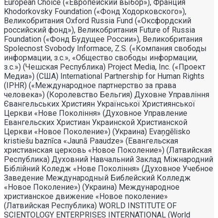
European Choice («Европейский выбор»), Франция
Khodorkovsky Foundation («Фонд Ходорковского»),
Великобритания Oxford Russia Fund («Оксфордский
российский фонд»), Великобритания Future of Russia
Foundation («Фонд Будущее России»), Великобритания
Spolecnost Svobody Informace, Z.S. («Компания свободы
информации, з.с.», «Общество свободы информации,
з.с.») (Чешская Республика) Project Media, Inc. («Проект
Медиа») (США) International Partnership for Human Rights
(IPHR) («Международное партнерство за права
человека») (Королевство Бельгия) Духовне Управлiння
Євангельських Християн Української Християнської
Церкви «Нове Поколiння» (Духовное Управление
Евангельских Христиан Украинской Христианской
Церкви «Новое Поколение») (Украина) Evaņgēlisko
kristiešu baznīca «Jaunā Paaudze» (Евангельская
христианская церковь «Новое Поколение») (Латвийская
Республика) Духовний Навчальний Заклад Міжнародний
Біблійний Коледж «Нове Покоління» (Духовное Учебное
Заведение Международный Библейский Колледж
«Новое Поколение») (Украина) Международное
христианское движение «Новое поколение»
(Латвийская Республика) WORLD INSTITUTE OF
SCIENTOLOGY ENTERPRISES INTERNATIONAL (World