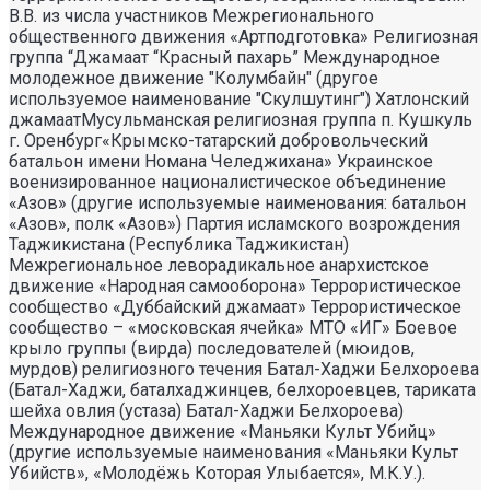
В.В. из числа участников Межрегионального
общественного движения «Артподготовка» Религиозная
группа “Джамаат “Красный пахарь” Международное
молодежное движение "Колумбайн" (другое
используемое наименование "Скулшутинг") Хатлонский
джамаатМусульманская религиозная группа п. Кушкуль
г. Оренбург«Крымско-татарский добровольческий
батальон имени Номана Челеджихана» Украинское
военизированное националистическое объединение
«Азов» (другие используемые наименования: батальон
«Азов», полк «Азов») Партия исламского возрождения
Таджикистана (Республика Таджикистан)
Межрегиональное леворадикальное анархистское
движение «Народная самооборона» Террористическое
сообщество «Дуббайский джамаат» Террористическое
сообщество – «московская ячейка» МТО «ИГ» Боевое
крыло группы (вирда) последователей (мюидов,
мурдов) религиозного течения Батал-Хаджи Белхороева
(Батал-Хаджи, баталхаджинцев, белхороевцев, тариката
шейха овлия (устаза) Батал-Хаджи Белхороева)
Международное движение «Маньяки Культ Убийц»
(другие используемые наименования «Маньяки Культ
Убийств», «Молодёжь Которая Улыбается», М.К.У.).