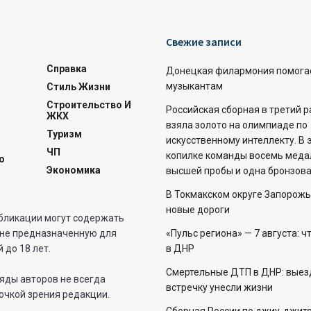
Свежие записи
Справка
Донецкая филармония помога
музыкантам
Стиль Жизни
Строительство И
Российская сборная в третий 
ЖКХ
взяла золото на олимпиаде по
Туризм
искусственному интеллекту. В 
ЧП
копилке команды восемь меда
о
Экономика
высшей пробы и одна бронзова
В Токмакском округе Запорожь
новые дороги
бликации могут содержать
не предназначенную для
«Пульс региона» — 7 августа: ч
 до 18 лет.
в ДНР
Смертельные ДТП в ДНР: выез
яды авторов не всегда
встречку унесли жизни
очкой зрения редакции.