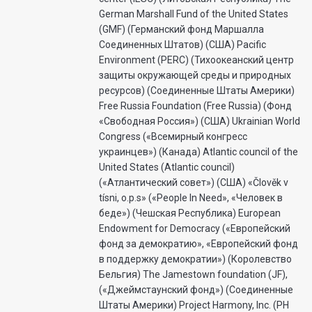
German Marshall Fund of the United States
(GMF) (Германский фонд Маршалла
Соединенных Штатов) (США) Pacific
Environment (PERC) (Тихоокеанский центр
защиты окружающей среды и природных
ресурсов) (Соединенные Штаты Америки)
Free Russia Foundation (Free Russia) (Фонд
«Свободная Россия») (США) Ukrainian World
Congress («Всемирный конгресс
украинцев») (Канада) Atlantic council of the
United States (Atlantic council)
(«Атлантический совет») (США) «Člověk v
tísni, o.p.s» («People In Need», «Человек в
беде») (Чешская Республика) European
Endowment for Democracy («Европейский
фонд за демократию», «Европейский фонд
в поддержку демократии») (Королевство
Бельгия) The Jamestown foundation (JF),
(«Джеймстаунский фонд») (Соединенные
Штаты Америки) Project Harmony, Inc. (PH