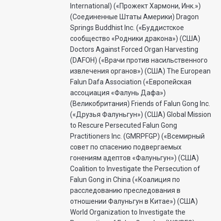
International) («Прожект Хармони, Инк.»)
(Соединенные Штаты Америки) Dragon
Springs Buddhist Inc. («Буддистское
сообщество «Родники дракона») (США)
Doctors Against Forced Organ Harvesting
(DAFOH) («Врачи против насильственного
извлечения органов») (США) The European
Falun Dafa Association («Европейская
ассоциация «Фалунь Дафа»)
(Великобритания) Friends of Falun Gong Inc.
(«Друзья Фалуньгун») (США) Global Mission
to Rescure Persecuted Falun Gong
Practitioners Inc. (GMRPFGP) («Всемирный
совет по спасению подвергаемых
гонениям адептов «Фалуньгун») (США)
Coalition to Investigate the Persecution of
Falun Gong in China («Коалиция по
расследованию преследования в
отношении Фалуньгун в Китае») (США)
World Organization to Investigate the