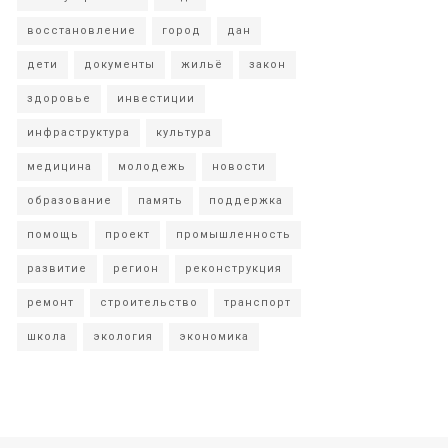
восстановление
город
дан
дети
документы
жильё
закон
здоровье
инвестиции
инфраструктура
культура
медицина
молодежь
новости
образование
память
поддержка
помощь
проект
промышленность
развитие
регион
реконструкция
ремонт
строительство
транспорт
школа
экология
экономика