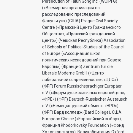
Persecution of Falun Gong Inc. (WOIPFG)
(«Всемирная организация по
расследованию преследований
Фалуньгун») (США) Prague Civil Society
Centre («Пражский Центр Гражданского
Общества», «Пражский гражданский
центр») (Чешская Республика) Association
of Schools of Political Studies of the Council
of Europe («Ассоциация школ
политических исследований при Совете
Европы») (Франция) Zentrum für die
Liberale Moderne GmbH («Центр
либеральной современности», «ЦЛС»)
(ФРГ) Forum Russischsprachiger Europäer
e.V. («Форум русскоязычных европейцев»,
«ФРЕ») (ФРГ) Deutsch-Russischer Austausch
e.V. («Немецко-русский обмен», «НРО»)
(ФРГ) Бард колледж (Bard College), США
European Choice («Европейский выбор»),
Франция Khodorkovsky Foundation («Фонд
Ходорковского»), Великобритания Oxford