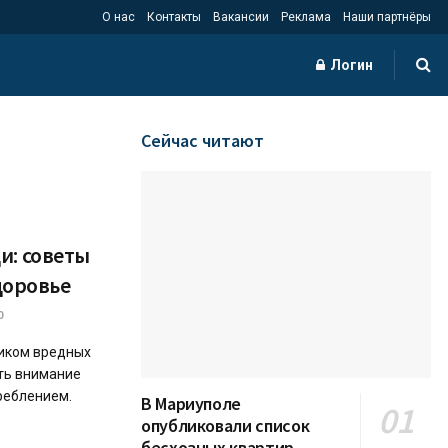
О нас
Контакты
Вакансии
Реклама
Наши партнёры
Логин
Сейчас читают
и: советы
здоровье
0
ником вредных
ять внимание
реблением.
В Мариуполе
опубликовали список
бесхозных квартир