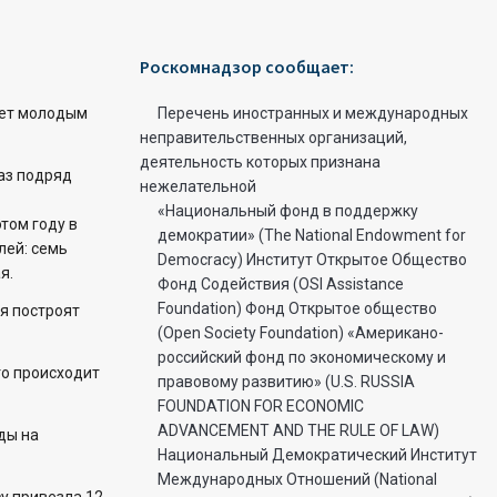
Роскомнадзор сообщает:
ет молодым
Перечень иностранных и международных
неправительственных организаций,
деятельность которых признана
раз подряд
нежелательной
«Национальный фонд в поддержку
этом году в
демократии» (The National Endowment for
лей: семь
Democracy) Институт Открытое Общество
я.
Фонд Содействия (OSI Assistance
Foundation) Фонд Открытое общество
я построят
(Open Society Foundation) «Американо-
российский фонд по экономическому и
то происходит
правовому развитию» (U.S. RUSSIA
FOUNDATION FOR ECONOMIC
ADVANCEMENT AND THE RULE OF LAW)
ды на
Национальный Демократический Институт
Международных Отношений (National