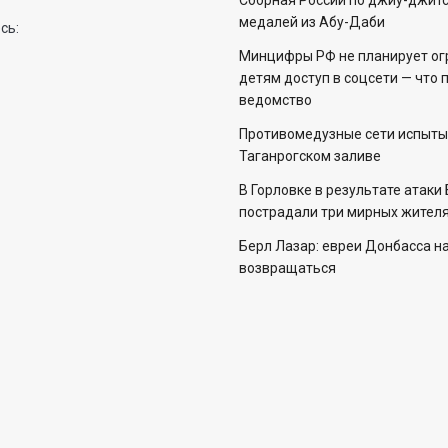
Сборная России по джиу-джитс
медалей из Абу-Даби
сь:
Минцифры РФ не планирует ог
детям доступ в соцсети — что 
ведомство
Противомедузные сети испыты
Таганрогском заливе
В Горловке в результате атаки
пострадали три мирных жителя
Берл Лазар: евреи Донбасса н
возвращаться