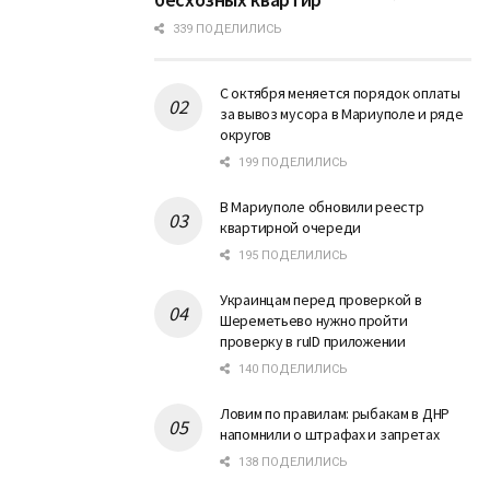
339 ПОДЕЛИЛИСЬ
С октября меняется порядок оплаты
за вывоз мусора в Мариуполе и ряде
округов
199 ПОДЕЛИЛИСЬ
В Мариуполе обновили реестр
квартирной очереди
195 ПОДЕЛИЛИСЬ
Украинцам перед проверкой в
Шереметьево нужно пройти
проверку в ruID приложении
140 ПОДЕЛИЛИСЬ
Ловим по правилам: рыбакам в ДНР
напомнили о штрафах и запретах
138 ПОДЕЛИЛИСЬ