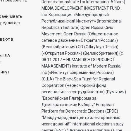
у привезла 12
Democratic Institute for International Affairs)
MEDIA DEVELOPMENT INVESTMENT FUND,
Inc. Корпорация «Международный
раничивать
Республиканский Институт» (International
предлагает
Republican Institute) Open Russia Civic
Movement, Open Russia (Общественное
вают в
сетевое движение «Открытая Россия»)
(Великобритания) OR (Otkrytaya Rossia)
(«Открытая Россия») (Великобритания) (с
 БПЛА
08.11.2017 – HUMAN RIGHTS PROJECT
.
MANAGEMENT) Institute of Modern Russia,
ачнут
Inc («Институт современной России»)
(США) The Black Sea Trust for Regional
Cooperation (Черноморский фонд
регионального сотрудничества) (Румыния)
"Европейская Платформа за
Демократические Выборы" European
Platform for Democratic Elections (EPDE)
"Международный центр электоральных
исследований" International elections study
center (IESC) (Литовская Республика) The