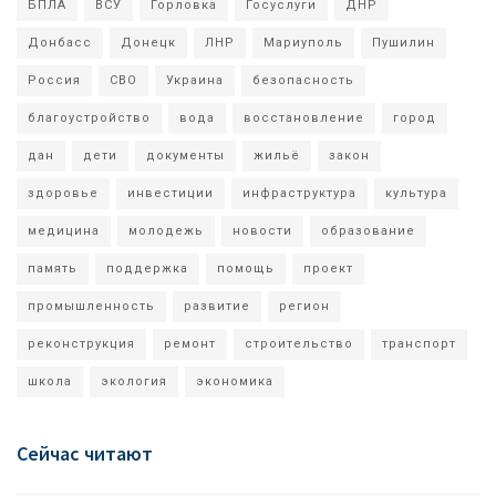
БПЛА
ВСУ
Горловка
Госуслуги
ДНР
Донбасс
Донецк
ЛНР
Мариуполь
Пушилин
Россия
СВО
Украина
безопасность
благоустройство
вода
восстановление
город
дан
дети
документы
жильё
закон
здоровье
инвестиции
инфраструктура
культура
медицина
молодежь
новости
образование
память
поддержка
помощь
проект
промышленность
развитие
регион
реконструкция
ремонт
строительство
транспорт
школа
экология
экономика
Сейчас читают