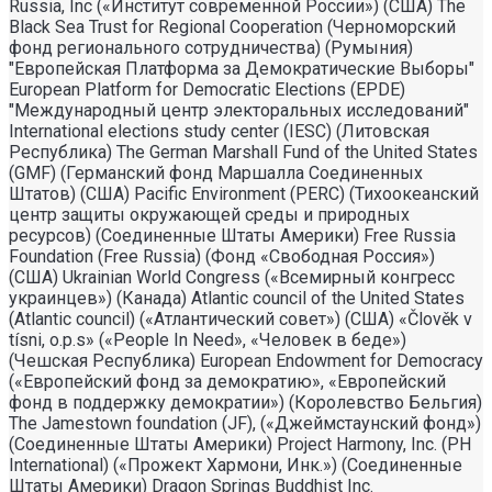
Russia, Inc («Институт современной России») (США) The
Black Sea Trust for Regional Cooperation (Черноморский
фонд регионального сотрудничества) (Румыния)
"Европейская Платформа за Демократические Выборы"
European Platform for Democratic Elections (EPDE)
"Международный центр электоральных исследований"
International elections study center (IESC) (Литовская
Республика) The German Marshall Fund of the United States
(GMF) (Германский фонд Маршалла Соединенных
Штатов) (США) Pacific Environment (PERC) (Тихоокеанский
центр защиты окружающей среды и природных
ресурсов) (Соединенные Штаты Америки) Free Russia
Foundation (Free Russia) (Фонд «Свободная Россия»)
(США) Ukrainian World Congress («Всемирный конгресс
украинцев») (Канада) Atlantic council of the United States
(Atlantic council) («Атлантический совет») (США) «Člověk v
tísni, o.p.s» («People In Need», «Человек в беде»)
(Чешская Республика) European Endowment for Democracy
(«Европейский фонд за демократию», «Европейский
фонд в поддержку демократии») (Королевство Бельгия)
The Jamestown foundation (JF), («Джеймстаунский фонд»)
(Соединенные Штаты Америки) Project Harmony, Inc. (PH
International) («Прожект Хармони, Инк.») (Соединенные
Штаты Америки) Dragon Springs Buddhist Inc.