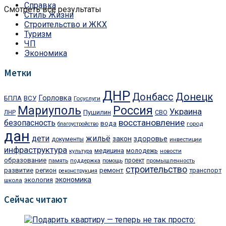
Справка
Смотреть все результаты
Стиль Жизни
Строительство и ЖКХ
Туризм
ЧП
Экономика
Метки
ДНР
Донецк
Донбасс
Горловка
БПЛА
ВСУ
Госуслуги
Мариуполь
Россия
Украина
Пушилин
ЛНР
СВО
восстановление
безопасность
вода
город
благоустройство
дан
дети
жильё
закон
здоровье
документы
инвестиции
инфраструктура
медицина
молодежь
культура
новости
образование
проект
память
поддержка
помощь
промышленность
строительство
ремонт
развитие
регион
транспорт
реконструкция
экономика
экология
школа
Сейчас читают