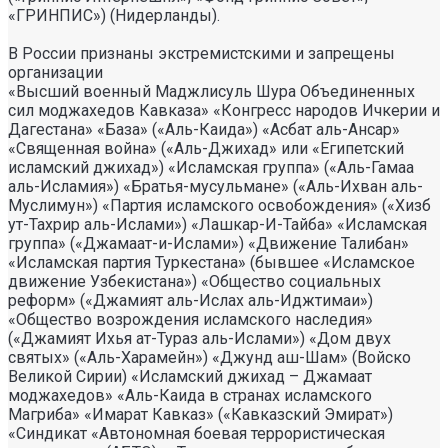
«ГРИНПИС») (Нидерланды).
В России признаны экстремистскими и запрещены
организации
«Высший военный Маджлисуль Шура Объединенных
сил моджахедов Кавказа» «Конгресс народов Ичкерии и
Дагестана» «База» («Аль-Каида») «Асбат аль-Ансар»
«Священная война» («Аль-Джихад» или «Египетский
исламский джихад») «Исламская группа» («Аль-Гамаа
аль-Исламия») «Братья-мусульмане» («Аль-Ихван аль-
Муслимун») «Партия исламского освобождения» («Хизб
ут-Тахрир аль-Ислами») «Лашкар-И-Тайба» «Исламская
группа» («Джамаат-и-Ислами») «Движение Талибан»
«Исламская партия Туркестана» (бывшее «Исламское
движение Узбекистана») «Общество социальных
реформ» («Джамият аль-Ислах аль-Иджтимаи»)
«Общество возрождения исламского наследия»
(«Джамият Ихья ат-Тураз аль-Ислами») «Дом двух
святых» («Аль-Харамейн») «Джунд аш-Шам» (Войско
Великой Сирии) «Исламский джихад – Джамаат
моджахедов» «Аль-Каида в странах исламского
Магриба» «Имарат Кавказ» («Кавказский Эмират»)
«Синдикат «Автономная боевая террористическая