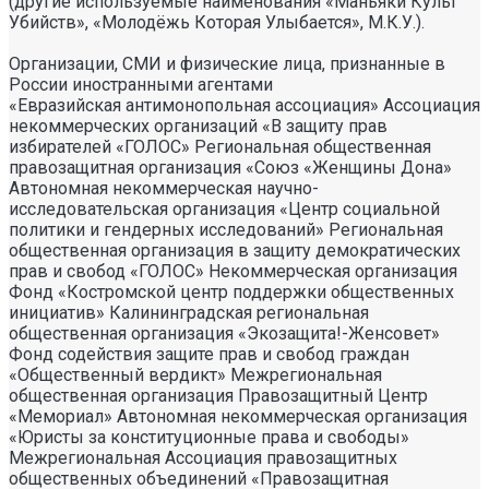
(другие используемые наименования «Маньяки Культ
Убийств», «Молодёжь Которая Улыбается», М.К.У.).
Организации, СМИ и физические лица, признанные в
России иностранными агентами
«Евразийская антимонопольная ассоциация» Ассоциация некоммерческих организаций «В защиту прав избирателей «ГОЛОС» Региональная общественная правозащитная организация «Союз «Женщины Дона» Автономная некоммерческая научно- исследовательская организация «Центр социальной политики и гендерных исследований» Региональная общественная организация в защиту демократических прав и свобод «ГОЛОС» Некоммерческая организация Фонд «Костромской центр поддержки общественных инициатив» Калининградская региональная общественная организация «Экозащита!-Женсовет» Фонд содействия защите прав и свобод граждан «Общественный вердикт» Межрегиональная общественная организация Правозащитный Центр «Мемориал» Автономная некоммерческая организация «Юристы за конституционные права и свободы» Межрегиональная Ассоциация правозащитных общественных объединений «Правозащитная ассоциация» Санкт-Петербургская региональная общественная правозащитная организация «Солдатские матери Санкт-Петербурга» Фонд «Институт Развития Свободы Информации» Автономная некоммерческая организация «Научный центр международных исследований «ПИР» Ассоциация «Партнерство для развития» (Саратовская региональная общественная благотворительная организация) Частное учреждение «Информационное агентство МЕМО. РУ» Некоммерческое партнерство «Институт региональной прессы» Автономная некоммерческая организация «Московская школа гражданского просвещения» Архангельская региональная общественная организация социально- психологической и правовой помощи лесбиянкам, геям, бисексуалам и трансгендерам (ЛГБТ) «Ракурс» Карачаево-Черкесская Республиканская молодежная общественная организация «Союз молодых политологов» Общероссийское общественное движение защиты прав человека «За права человека» Краснодарская краевая общественная организация выпускников вузов Калининградская региональная общественная организация «Правозащитный центр» Региональная общественная организация «Общественная комиссия по сохранению наследия академика Сахарова» Санкт-Петербургская правозащитная общественная организация «Лига избирательниц» Фонд поддержки свободы прессы Санкт-Петербургская общественная правозащитная организация «Гражданский контроль» Автономная некоммерческая организация информационных и правовых услуг «Ресурсный правозащитный центр» Межрегиональная общественная правозащитная организация «Человек и Закон» Автономная некоммерческая организация «Центр социального проектирования «Возрождение» Межрегиональная общественная организация «Информационно- просветительский центр «Мемориал» Межрегиональная общественная организация «Комитет против пыток» «Частное учреждение в Санкт- Петербурге по административной поддержке реализации программ и проектов Совета Министров северных стран» Автономная некоммерческая правозащитная организация «Молодежный центр консультации и тренинга» Еврейское областное региональное отделение Общероссийской общественной организации «Муниципальная Академия» Некоммерческое партнерство «Институт развития прессы-Сибирь» Мурманская региональная общественная организация «Центр социально-психологической помощи и правовой поддержки жертв дискриминации и гомофобии «Максимум» Межрегиональный общественный фонд содействия развитию гражданского общества «ГОЛОС – Поволжье» Межрегиональная благотворительная общественная организация «Сибирский экологический центр» Фонд «Центр гражданского анализа и независимых исследований «ГРАНИ» Городская общественная организация «Самарский центр гендерных исследований» Региональный Фонд «Центр Защиты Прав Средств Массовой Информации» Челябинский региональный благотворительный общественный фонд «За природу» Челябинское региональное экологическое общественное движение «За природу» Общественное региональное движение «Новгородский Женский Парламент» Самарская региональная общественная организация содействия гармонизации межнациональных отношений «АЗЕРБАЙДЖАН» Мурманская региональная молодежная общественная организация «Гуманистическое движение молодежи» Мурманская региональная общественная экологическая организация «Беллона-Мурманск» Частное учреждение дополнительного профессионального образования «Учебный центр экологии и безопасности» Фонд поддержки социальных проектов «Миграция XXI век» Ростовская городская общественная организация «ЭКО-ЛОГИКА» Автономная некоммерческая организация «Центр антикоррупционных исследований и инициатив «Трансперенси Интернешнл-Р» Озерская городская социально- экологическая общественная организация «Планета надежд» Новосибирский областной общественный фонд «Фонд защиты прав потребителей» Региональная общественная благотворительная организация помощи беженцам и мигрантам «Гражданское содействие» Фонд поддержки расследовательской журналистики – Фонд 19/29 Калининградская региональная общественная организация информационно-правовых программ «Женская лига» Автономная некоммерческая организация «Мемориальный центр истории политических репрессий «Пермь-36» Ассоциация «Экспертно-правовое партнерство «Союз» Некоммерческое партнерство «Клуб бухгалтеров и аудиторов некоммерческих организаций» «Частное учреждение в Калининграде по административной поддержке реализации программ и проектов Совета Министров северных стран» Межрегиональная благотворительная общественная организация «Центр развития некоммерческих организаций» Негосударственное образовательное учреждение дополнительного профессионального образования (повышение квалификации) специалистов «АКАДЕМИЯ ПО ПРАВАМ ЧЕЛОВЕКА» Свердловская региональная общественная организация «Сутяжник» Нижегородская региональная общественная организация «Экологический центр «Дронт» ФОНД НЕКОММЕРЧЕСКИХ ПРОГРАММ ДМИТРИЯ ЗИМИНА «ДИНАСТИЯ» НЕКОММЕРЧЕСКАЯ ОРГАНИЗАЦИЯ НАУЧНЫЙ ФОНД ТЕОРЕТИЧЕСКИХ И ПРИКЛАДНЫХ ИССЛЕДОВАНИЙ «ЛИБЕРАЛЬНАЯ МИССИЯ» Территориальное объединение работодателей «Ефремовский районный союз промышленников и предпринимателей» Региональная общественная организация «Центр независимых исследователей Республики Алтай» ФОНД "СИБИРСКИЙ ЦЕНТР ПОДДЕРЖКИ ОБЩЕСТВЕННЫХ ИНИЦИАТИВ" РЕСПУБЛИКАНСКАЯ МОЛОДЕЖНАЯ ОБЩЕСТВЕННАЯ ОРГАНИЗАЦИЯ «НУОРИ КАРЬЯЛА» («МОЛОДАЯ КАРЕЛИЯ) МЕЖРЕГИОНАЛЬНЫЙ ОБЩЕСТВЕННЫЙ ФОНД МИРА НА ЮГЕ И СЕВЕРНОМ КАВКАЗЕ Автономная некоммерческая организация «Центр независимых социологических исследований» Автономная некоммерческая организация «Центр информации «ФРИИНФОРМ» Региональная общественная организация содействия охране репродуктивного здоровья граждан «Народонаселение и Развитие» Алтайская краевая общественная организация «Геблеровское экологическое общество» АССОЦИАЦИЯ «СОДЕЙСТВИЕ В ПРАВОВОЙ ЗАЩИТЕ НАСЕЛЕНИЯ «ПРАВОВАЯ ОСНОВА» Межрегиональная общественная организация «Северная природоохранная коалиция» КОМИ РЕГИОНАЛЬНАЯ ОБЩЕСТВЕННАЯ ОРГАНИЗАЦИЯ «КОМИССИЯ ПО ЗАЩИТЕ ПРАВ ЧЕЛОВЕКА «МЕМОРИАЛ» Алтайский краевой эколого- культурный общественный фонд «Алтай-21век» МЕЖРЕГИОНАЛЬНЫЙ ОБЩЕСТВЕННЫЙ ФОНД СОДЕЙСТВИЯ РАЗВИТИЮ ГРАЖДАНСКОГО ОБЩЕСТВА «ГОЛОС – УРАЛ» ФОНД ПОДДЕРЖКИ СРЕДСТВ МАССОВОЙ ИНФОРМАЦИИ «СРЕДА» Нижегородская областная социально- экологическая общественная организация «Зеленый мир» ФОНД «ГРАЖДАНСКОЕ ДЕЙСТВИЕ» Некоммерческое партнерство «Альянс фондов местных сообществ Пермского края» Кабардино-Балкарский республиканский общественный правозащитный центр Региональное отделение Общероссийского общественного движения «За права человека» ЧЕЧЕНСКАЯ РЕГИОНАЛЬНАЯ ОБЩЕСТВЕННАЯ ОРГАНИЗАЦИЯ «ПРАВОЗАЩИТНЫЙ ЦЕНТР ЧЕЧЕНСКОЙ РЕСПУБЛИКИ» Межрегиональный общественный экологический фонд «ИСАР-СИБИРЬ» ОБЩЕСТВЕННАЯ ОРГАНИЗАЦИЯ «ПЕРМСКИЙ РЕГИОНАЛЬНЫЙ ПРАВОЗАЩИТНЫЙ ЦЕНТР» Региональная общественная организация по улучшению качества жизни общества «Сибирская линия жизни» Фонд в поддержку демократии «ГОЛОС» Региональная общественная организация «Еврейский общинный культурный центр Рязанской области «Хесед-Тшува» Региональная общественная организация «Экологическая вахта Сахалина» Региональная общественная организация «Экологическая вахта Сахалина» Автономная некоммерческая организация «Информационно- исследовательский центр «Ясавэй Манзара» Межрегиональная общественная благотворительная организация «Общество защиты прав потребителей и охраны окружающей среды «ПРИНЦИПЪ» Автономная некоммерческая организация «Дальневосточный центр развития гражданских инициатив и социального партнерства» Союз общественных объединений «Российский исследовательский центр по правам человека» Фонд содействия развитию гражданского общества и правам человека «Женщины Дона» Красноярское региональное экологическое общественное движение «Друзья сибирских лесов» Омская городская общественная организация «Фотоклуб «Со-бытие» Региональное общественное учреждение научно-информационный центр «МЕМОРИАЛ» Иркутская региональная общественная организация «Байкальская Экологическая Волна» Некоммерческая организация «Фонд защиты гласности» Автономная некоммерческая организация «Институт прав человека» Межрегиональная общественная организация «Центр содействия коренным малочисленным народам Севера» Местная общественная благотворительная экологическая организация Зеленый Мир Автономная некоммерческая организация «Правозащитная организация «МАШР» Калининградская региональная общественная организация содействия развитию женского сообщества «Мир женщины» Региональная общественная организация «Информационно- исследовательский центр «Панорама» Забайкальское краевое общественное учреждение «Общественный экологический центр «Даурия» Городская общественная организация «Екатеринбургское общество «МЕМОРИАЛ» Межрегиональная общественная организация «Комитет по предотвращению пыток» Межрегиональная общественная организация «Бюро общественных расследований» Нижегородская региональная общественная организация «Институт прогнозирования и урегулирования политических конфликтов» Городская общественная организация «Рязанское историко- просветительское и правозащитное общество «Мемориал» (Рязанский Мемориал) Санкт-Петербургская общественная организация «Общество содействия социальной защите граждан «Петербургская ЭГИДА» Челябинский региональный орган общественной самодеятельности