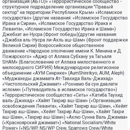
организация (АБТО)» «Террористическое сообщество -
структурное подразделение организации "Правый
сектор" на территории Республики Крым» «Исламское
государство» (другие названия: «Исламское Государство
Ирака и Сирии», «Исламское Государство Ирака и
Леванта», «Исламское Государство Ирака и Шама»)
Джебхат ан-Нусра (Фронт победы)(другие названия:
«Джабха аль-Нусра ли-Ахль аш-Шам» (Фронт поддержки
Великой Сирии) Всероссийское общественное
движение «Народное ополчение имени К. Минина и Д.
Пожарского» «Аджр от Аллаха Субхану уа Тагьаля
SHAM» (Благословение от Аллаха милоственного и
милосердного СИРИЯ) Международное религиозное
объединение «АУМ Синрике» (AumShinrikyo, AUM, Aleph)
«Муджахеды джамаата Ат-Тавхида Валь-Джихад»
«Чистопольский Джамаат» «Рохнамо ба суи давлати
исломи» («Путеводитель в исламское государство»)
«Террористическое сообщество «Сеть» «Катиба Таухид
валь-Джихад» «Хайят Тахрир аш-Шам» («Организация
освобождения Леванта», «Хайят Тахрир аш-Шам», «Хейят
Тахрир аш-Шам», «Хейят Тахрир Аш-Шам», «Хайят Тахри
аш-Шам», «Тахрир аш-Шам») «Ахлю Сунна Валь Джамаа»
(«Красноярский джамаат») «National Socialism/White
Power» («NS/WP, NS/WP Crew, Sparrows Crew/White