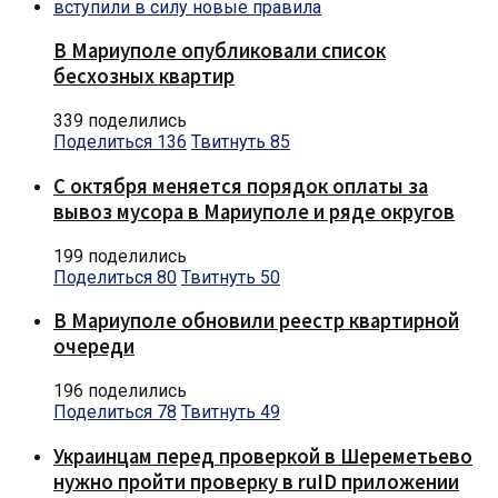
В Мариуполе опубликовали список
бесхозных квартир
339 поделились
Поделиться
136
Твитнуть
85
С октября меняется порядок оплаты за
вывоз мусора в Мариуполе и ряде округов
199 поделились
Поделиться
80
Твитнуть
50
В Мариуполе обновили реестр квартирной
очереди
196 поделились
Поделиться
78
Твитнуть
49
Украинцам перед проверкой в Шереметьево
нужно пройти проверку в ruID приложении