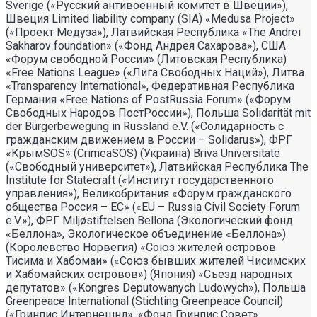
Sverige («Русский антивоенный комитет в Швеции»),
Швеция Limited liability company (SIA) «Medusa Project»
(«Проект Медуза»), Латвийская Республика «The Andrei
Sakharov foundation» («Фонд Андрея Сахарова»), США
«Форум свободной России» (Литовская Республика)
«Free Nations League» («Лига Свободных Наций»), Литва
«Transparеncy International», Федеративная Республика
Германия «Free Nations of PostRussia Forum» («Форум
Свободных Народов ПостРоссии»), Польша Solidarität mit
der Bürgerbewegung in Russland e.V. («Солидарность с
гражданским движением в России – Solidarus»), ФРГ
«КрымSOS» (CrimeaSOS) (Украина) Briva Universitate
(«Свободный университет»), Латвийская Республика The
Institute for Statecraft («Институт государственного
управления»), Великобритания «Форум гражданского
общества Россия – ЕС» («EU – Russia Civil Society Forum
e.V.»), ФРГ Miljøstiftelsen Bellona (Экологический фонд
«Беллона», Экологическое объединение «Беллона»)
(Королевство Норвегия) «Союз жителей островов
Тисима и Хабомаи» («Союз бывших жителей Чисимских
и Хабомайских островов») (Япония) «Съезд народных
депутатов» («Kongres Deputowanych Ludowych»), Польша
Greenpeace International (Stichting Greenpeace Council)
(«Гринпис Интернешнл», «Фонд Гринпис Совет»,