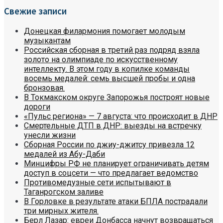
Свежие записи
Донецкая филармония помогает молодым
музыкантам
Российская сборная в третий раз подряд взяла
золото на олимпиаде по искусственному
интеллекту. В этом году в копилке команды
восемь медалей: семь высшей пробы и одна
бронзовая.
В Токмакском округе Запорожья построят новые
дороги
«Пульс региона» — 7 августа: что происходит в ДНР
Смертельные ДТП в ДНР: выезды на встречку
унесли жизни
Сборная России по джиу-джитсу привезла 12
медалей из Абу-Даби
Минцифры РФ не планирует ограничивать детям
доступ в соцсети — что предлагает ведомство
Противомедузные сети испытывают в
Таганрогском заливе
В Горловке в результате атаки БПЛА пострадали
три мирных жителя.
Берл Лазар: евреи Донбасса начнут возвращаться