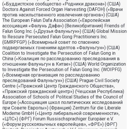
(«Буддистское сообщество «Родники дракона») (США)
Doctors Against Forced Organ Harvesting (DAFOH) («Врачи
против насильственного извлечения органов») (США)
The European Falun Dafa Association («Европейская
ассоциация «Фалунь Дафа») (Великобритания) Friends of
Falun Gong Inc. («Друзья Фалуньгун») (США) Global Mission
to Rescure Persecuted Falun Gong Practitioners Inc.
(GMRPFGP) («Всемирный совет по спасению
подвергаемых гонениям адептов «Фалуньгун») (США)
Coalition to Investigate the Persecution of Falun Gong in
China («Коалиция по расследованию преследования в
отношении Фалуньгун в Китае») (США) World Organization
to Investigate the Persecution of Falun Gong Inc. (WOIPFG)
(«Всемирная организация по расследованию
преследований Фалуньгун») (США) Prague Civil Society
Centre («Пражский Центр Гражданского Общества»,
«Пражский гражданский центр») (Чешская Республика)
Association of Schools of Political Studies of the Council of
Europe («Ассоциация школ политических исследований
при Совете Европы») (Франция) Zentrum für die Liberale
Moderne GmbH («Центр либеральной современности»,
«ЦЛС») (ФРГ) Forum Russischsprachiger Europäer e.V.
(«Форум русскоязычных европейцев», «ФРЕ») (ФРГ)