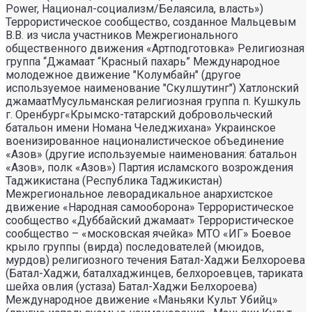
Power, Национал-социализм/Белаясила, власть»)
Террористическое сообщество, созданное Мальцевым
В.В. из числа участников Межрегионального
общественного движения «Артподготовка» Религиозная
группа “Джамаат “Красный пахарь” Международное
молодежное движение "Колумбайн" (другое
используемое наименование "Скулшутинг") Хатлонский
джамаатМусульманская религиозная группа п. Кушкуль
г. Оренбург«Крымско-татарский добровольческий
батальон имени Номана Челеджихана» Украинское
военизированное националистическое объединение
«Азов» (другие используемые наименования: батальон
«Азов», полк «Азов») Партия исламского возрождения
Таджикистана (Республика Таджикистан)
Межрегиональное леворадикальное анархистское
движение «Народная самооборона» Террористическое
сообщество «Дуббайский джамаат» Террористическое
сообщество – «московская ячейка» МТО «ИГ» Боевое
крыло группы (вирда) последователей (мюидов,
мурдов) религиозного течения Батал-Хаджи Белхороева
(Батал-Хаджи, баталхаджинцев, белхороевцев, тариката
шейха овлия (устаза) Батал-Хаджи Белхороева)
Международное движение «Маньяки Культ Убийц»