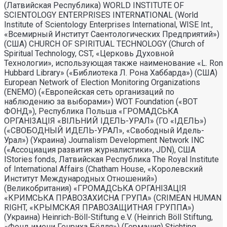
(Латвийская Республика) WORLD INSTITUTE OF
SCIENTOLOGY ENTERPRISES INTERNATIONAL (World
Institute of Scientology Enterprises International, WISE Int.,
«Всемирный Институт Саентологических Предприятий»)
(США) CHURCH OF SPIRITUAL TECHNOLOGY (Church of
Spiritual Technology, CST, «Церковь Духовной
Технологии», использующая также наименование «L. Ron
Hubbard Library» («Библиотека Л. Рона Хаббарда») (США)
European Network of Election Monitoring Organizations
(ENEMO) («Европейская сеть организаций по
наблюдению за выборами») WOT Foundation («ВОТ
ФОНД»), Республика Польша «ГРОМАДСЬКА
ОРГАНI3АЦIЯ «ВIЛЬНИЙ IДЕЛЬ-УРАЛ» (ГО «IДЕЛЬ»)
(«СВОБОДНЫЙ ИДЕЛЬ-УРАЛ», «Свободный Идель-
Урал») (Украина) Journalism Development Network INC
(«Ассоциация развития журналистики», JDN), США
IStories fonds, Латвийская Республика The Royal Institute
of International Affairs (Chatham House, «Королевский
Институт Международных Отношений»)
(Великобритания) «ГРОМАДСЬКА ОРГАНIЗАЦIЯ
«КРИМСЬКА ПРАВОЗАХИСНА ГРУПА» (CRIMEAN HUMAN
RIGHT, «КРЫМСКАЯ ПРАВОЗАЩИТНАЯ ГРУППА»)
(Украина) Heinrich-Böll-Stiftung e.V. (Heinrich Böll Stiftung,
«Фонд имени Генриха Бёлля») (Германия) Stichting