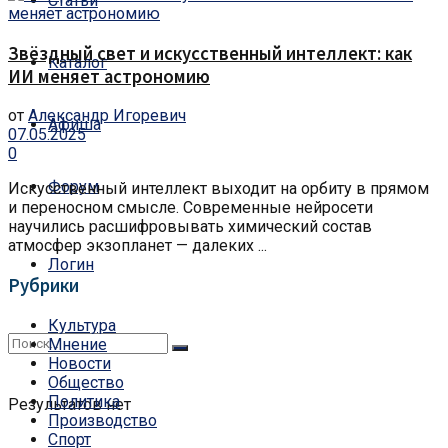
Статьи
Звёздный свет и искусственный интеллект: как
Каталог
ИИ меняет астрономию
от
Александр Игоревич
Афиша
07.05.2025
0
Форум
Искусственный интеллект выходит на орбиту в прямом
и переносном смысле. Современные нейросети
научились расшифровывать химический состав
атмосфер экзопланет — далеких ...
Логин
Рубрики
Культура
Мнение
Новости
Общество
Политика
Результатов нет
Производство
Спорт