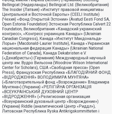
Bellingcat (Нидерланды) Bellingcat Ltd. (Великобритания)
The Insider (Латвия) «Институт правовой инициативы
Центральной и Восточной Европы» (CEELI Institute)
(Чехия) «Фонд Открытой Эстонии» (Avatud Eesti Fond SA,
Open Estonia Foundation) Эстонская Республика Calvert 22
Foundation, Великобритания «Канадский украинский
конгресс», «Конгресс украинцев Канады» (Ukrainian
Canadian Congress), Канада «Институт Макдональда-
Лорье» (Macdonald-Laurier Institute), Канада «Украинская
национальная федерация Канады» (Ukrainian National
Federation of Canada), Канада Dekabristen e.V.
(«Декабристы») (Германия) Международный научный
центр им. Вудро Вильсона (Woodrow Wilson International
Center for Scholars), США «Свободная пресса» (Open
Press), Французская Республика «БЛАГОДIЙНИЙ ФОНД
«ВIДРОДЖЕННЯ» ВОЛОДИМИРА МУНТЯНА»
(«Благотворительный фонд «Возрождение» Владимира
Мунтяна») (Украина) «РЕЛIГIЙНА ОРГАНIЗАЦIЯ
«ВСЕУКРАIНСЬКИЙ ДУХОВНИЙ ЦЕНТР
«ВIДРОДЖЕННЯ» («Религиозная организация
«Всеукраинский духовный центр «Возрождение»)
(Украина) Riddle (аналитический Центр «Риддл»),
Литовская Республика Ryska Antikrigskommitteten i