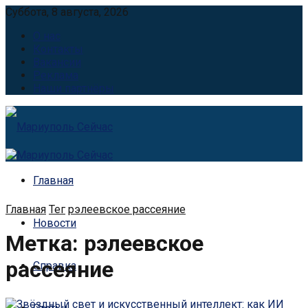
Суббота, 8 августа, 2026
О нас
Контакты
Вакансии
Реклама
Наши партнёры
Главная
Главная
Тег
рэлеевское рассеяние
Новости
Метка:
рэлеевское
рассеяние
Справка