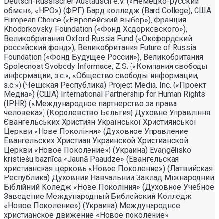
Deutsch-Russischer Austausch e.V. («Немецко-русский
обмен», «НРО») (ФРГ) Бард колледж (Bard College), США
European Choice («Европейский выбор»), Франция
Khodorkovsky Foundation («Фонд Ходорковского»),
Великобритания Oxford Russia Fund («Оксфордский
российский фонд»), Великобритания Future of Russia
Foundation («Фонд Будущее России»), Великобритания
Spolecnost Svobody Informace, Z.S. («Компания свободы
информации, з.с.», «Общество свободы информации,
з.с.») (Чешская Республика) Project Media, Inc. («Проект
Медиа») (США) International Partnership for Human Rights
(IPHR) («Международное партнерство за права
человека») (Королевство Бельгия) Духовне Управлiння
Євангельських Християн Української Християнської
Церкви «Нове Поколiння» (Духовное Управление
Евангельских Христиан Украинской Христианской
Церкви «Новое Поколение») (Украина) Evaņgēlisko
kristiešu baznīca «Jaunā Paaudze» (Евангельская
христианская церковь «Новое Поколение») (Латвийская
Республика) Духовний Навчальний Заклад Міжнародний
Біблійний Коледж «Нове Покоління» (Духовное Учебное
Заведение Международный Библейский Колледж
«Новое Поколение») (Украина) Международное
христианское движение «Новое поколение»