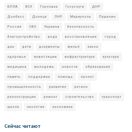
БПЛА
ВСУ
Горловка
Госуслуги
ДНР
Донбасс
Донецк
ЛНР
Мариуполь
Пушилин
Россия
СВО
Украина
безопасность
благоустройство
вода
восстановление
город
дан
дети
документы
жильё
закон
здоровье
инвестиции
инфраструктура
культура
медицина
молодежь
новости
образование
память
поддержка
помощь
проект
промышленность
развитие
регион
реконструкция
ремонт
строительство
транспорт
школа
экология
экономика
Сейчас читают