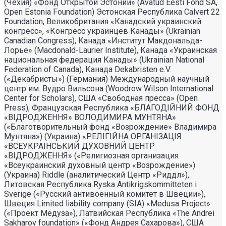
(Чехия) «Фонд Открытой Эстонии» (Avatud Eesti Fond SA,
Open Estonia Foundation) Эстонская Республика Calvert 22
Foundation, Великобритания «Канадский украинский
конгресс», «Конгресс украинцев Канады» (Ukrainian
Canadian Congress), Канада «Институт Макдональда-
Лорье» (Macdonald-Laurier Institute), Канада «Украинская
национальная федерация Канады» (Ukrainian National
Federation of Canada), Канада Dekabristen e.V.
(«Декабристы») (Германия) Международный научный
центр им. Вудро Вильсона (Woodrow Wilson International
Center for Scholars), США «Свободная пресса» (Open
Press), Французская Республика «БЛАГОДIЙНИЙ ФОНД
«ВIДРОДЖЕННЯ» ВОЛОДИМИРА МУНТЯНА»
(«Благотворительный фонд «Возрождение» Владимира
Мунтяна») (Украина) «РЕЛIГIЙНА ОРГАНIЗАЦIЯ
«ВСЕУКРАIНСЬКИЙ ДУХОВНИЙ ЦЕНТР
«ВIДРОДЖЕННЯ» («Религиозная организация
«Всеукраинский духовный центр «Возрождение»)
(Украина) Riddle (аналитический Центр «Риддл»),
Литовская Республика Ryska Antikrigskommitteten i
Sverige («Русский антивоенный комитет в Швеции»),
Швеция Limited liability company (SIA) «Medusa Project»
(«Проект Медуза»), Латвийская Республика «The Andrei
Sakharov foundation» («Фонд Андрея Сахарова»), США