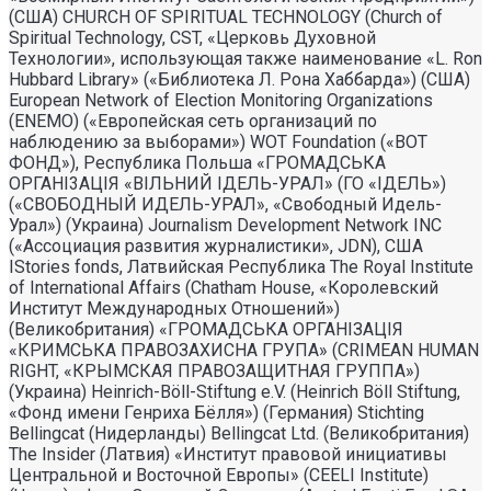
(США) CHURCH OF SPIRITUAL TECHNOLOGY (Church of
Spiritual Technology, CST, «Церковь Духовной
Технологии», использующая также наименование «L. Ron
Hubbard Library» («Библиотека Л. Рона Хаббарда») (США)
European Network of Election Monitoring Organizations
(ENEMO) («Европейская сеть организаций по
наблюдению за выборами») WOT Foundation («ВОТ
ФОНД»), Республика Польша «ГРОМАДСЬКА
ОРГАНI3АЦIЯ «ВIЛЬНИЙ IДЕЛЬ-УРАЛ» (ГО «IДЕЛЬ»)
(«СВОБОДНЫЙ ИДЕЛЬ-УРАЛ», «Свободный Идель-
Урал») (Украина) Journalism Development Network INC
(«Ассоциация развития журналистики», JDN), США
IStories fonds, Латвийская Республика The Royal Institute
of International Affairs (Chatham House, «Королевский
Институт Международных Отношений»)
(Великобритания) «ГРОМАДСЬКА ОРГАНIЗАЦIЯ
«КРИМСЬКА ПРАВОЗАХИСНА ГРУПА» (CRIMEAN HUMAN
RIGHT, «КРЫМСКАЯ ПРАВОЗАЩИТНАЯ ГРУППА»)
(Украина) Heinrich-Böll-Stiftung e.V. (Heinrich Böll Stiftung,
«Фонд имени Генриха Бёлля») (Германия) Stichting
Bellingcat (Нидерланды) Bellingcat Ltd. (Великобритания)
The Insider (Латвия) «Институт правовой инициативы
Центральной и Восточной Европы» (CEELI Institute)