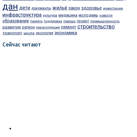
дан
дети
жильё
здоровье
закон
документы
инвестиции
инфраструктура
медицина
молодежь
культура
новости
образование
память
проект
промышленность
поддержка
помощь
строительство
развитие
ремонт
регион
реконструкция
экономика
транспорт
экология
школа
Сейчас читают