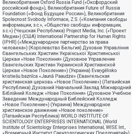
Великобритания Oxford Russia Fund («Оксфордский
российский фонд»), Великобритания Future of Russia
Foundation («Фонд Будущее России»), Великобритания
Spolecnost Svobody Informace, Z.S. («Компания свободы
информации, з.с.», «Общество свободы информации,
з.с.») (Чешская Республика) Project Media, Inc. («Проект
Медиа») (США) International Partnership for Human Rights
(IPHR) («Международное партнерство за права
человека») (Королевство Бельгия) Духовне Управлiння
Євангельських Християн Української Християнської
Церкви «Нове Поколiння» (Духовное Управление
Евангельских Христиан Украинской Христианской
Церкви «Новое Поколение») (Украина) Evaņgēlisko
kristiešu baznīca «Jaunā Paaudze» (Евангельская
христианская церковь «Новое Поколение») (Латвийская
Республика) Духовний Навчальний Заклад Міжнародний
Біблійний Коледж «Нове Покоління» (Духовное Учебное
Заведение Международный Библейский Колледж
«Новое Поколение») (Украина) Международное
христианское движение «Новое поколение»
(Латвийская Республика) WORLD INSTITUTE OF
SCIENTOLOGY ENTERPRISES INTERNATIONAL (World
Institute of Scientology Enterprises International, WISE Int.,
«Всемирный Институт Саентологических Предприятий»)