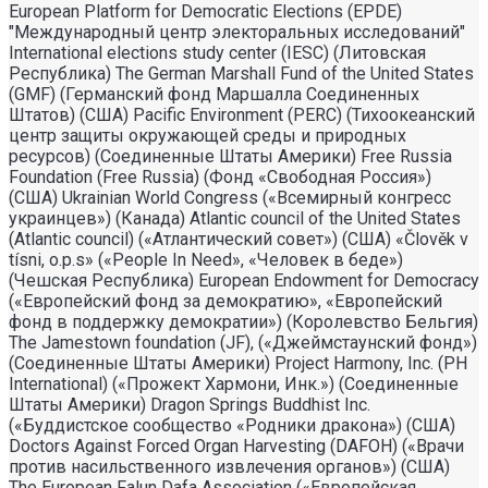
European Platform for Democratic Elections (EPDE)
"Международный центр электоральных исследований"
International elections study center (IESC) (Литовская
Республика) The German Marshall Fund of the United States
(GMF) (Германский фонд Маршалла Соединенных
Штатов) (США) Pacific Environment (PERC) (Тихоокеанский
центр защиты окружающей среды и природных
ресурсов) (Соединенные Штаты Америки) Free Russia
Foundation (Free Russia) (Фонд «Свободная Россия»)
(США) Ukrainian World Congress («Всемирный конгресс
украинцев») (Канада) Atlantic council of the United States
(Atlantic council) («Атлантический совет») (США) «Člověk v
tísni, o.p.s» («People In Need», «Человек в беде»)
(Чешская Республика) European Endowment for Democracy
(«Европейский фонд за демократию», «Европейский
фонд в поддержку демократии») (Королевство Бельгия)
The Jamestown foundation (JF), («Джеймстаунский фонд»)
(Соединенные Штаты Америки) Project Harmony, Inc. (PH
International) («Прожект Хармони, Инк.») (Соединенные
Штаты Америки) Dragon Springs Buddhist Inc.
(«Буддистское сообщество «Родники дракона») (США)
Doctors Against Forced Organ Harvesting (DAFOH) («Врачи
против насильственного извлечения органов») (США)
The European Falun Dafa Association («Европейская