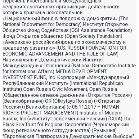
Перечень иностранных и международных
неправительственных организаций, деятельность
которых признана нежелательной
«Национальный фонд в поддержку демократии» (The
National Endowment for Democracy) Институт Открытое
Общество Фонд Содействия (OSI Assistance Foundation)
Фонд Открытое общество (Open Society Foundation)
«Американо-российский фонд по экономическому и
правовому развитию» (U.S. RUSSIA FOUNDATION FOR
ECONOMIC ADVANCEMENT AND THE RULE OF LAW)
Национальный Демократический Институт
Международных Отношений (National Democratic Institute
for International Affairs) MEDIA DEVELOPMENT
INVESTMENT FUND, Inc. Корпорация «Международный
Республиканский Институт» (International Republican
Institute) Open Russia Civic Movement, Open Russia
(Общественное сетевое движение «Открытая Россия»)
(Великобритания) OR (Otkrytaya Rossia) («Открытая
Россия») (Великобритания) (с 08.11.2017 – HUMAN
RIGHTS PROJECT MANAGEMENT) Institute of Modern
Russia, Inc («Институт современной России») (США) The
Black Sea Trust for Regional Cooperation (Черноморский
фонд регионального сотрудничества) (Румыния)
"Европейская Платформа за Демократические Выборы"