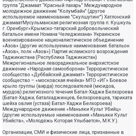
группа “Джамаат “Красный пахарь” Международное
молодежное движение "Колумбайн" (другое
используемое наименование "Скулшутинг") Хатлонский
джамаатМусульманская религиозная группа п. Кушкуль
г. Оренбург«Крымско-татарский добровольческий
батальон имени Номана Челеджихана» Украинское
военизированное националистическое объединение
«Азов» (другие используемые наименования: батальон
«Азов», полк «Азов») Партия исламского возрождения
Таджикистана (Республика Таджикистан)
Межрегиональное леворадикальное анархистское
движение «Народная самооборона» Террористическое
сообщество «Дуббайский джамаат» Террористическое
сообщество – «московская ячейка» МТО «ИГ» Боевое
крыло группы (вирда) последователей (мюидов,
мурдов) религиозного течения Батал-Хаджи Белхороева
(Батал-Хаджи, баталхаджинцев, белхороевцев, тариката
шейха овлия (устаза) Батал-Хаджи Белхороева)
Международное движение «Маньяки Культ Убийц»
(другие используемые наименования «Маньяки Культ
Убийств», «Молодёжь Которая Улыбается», М.К.У.).
Организации, СМИ и физические лица, признанные в