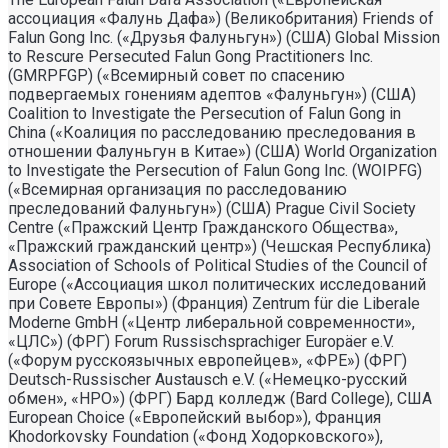
ассоциация «Фалунь Дафа») (Великобритания) Friends of
Falun Gong Inc. («Друзья Фалуньгун») (США) Global Mission
to Rescure Persecuted Falun Gong Practitioners Inc.
(GMRPFGP) («Всемирный совет по спасению
подвергаемых гонениям адептов «Фалуньгун») (США)
Coalition to Investigate the Persecution of Falun Gong in
China («Коалиция по расследованию преследования в
отношении Фалуньгун в Китае») (США) World Organization
to Investigate the Persecution of Falun Gong Inc. (WOIPFG)
(«Всемирная организация по расследованию
преследований Фалуньгун») (США) Prague Civil Society
Centre («Пражский Центр Гражданского Общества»,
«Пражский гражданский центр») (Чешская Республика)
Association of Schools of Political Studies of the Council of
Europe («Ассоциация школ политических исследований
при Совете Европы») (Франция) Zentrum für die Liberale
Moderne GmbH («Центр либеральной современности»,
«ЦЛС») (ФРГ) Forum Russischsprachiger Europäer e.V.
(«Форум русскоязычных европейцев», «ФРЕ») (ФРГ)
Deutsch-Russischer Austausch e.V. («Немецко-русский
обмен», «НРО») (ФРГ) Бард колледж (Bard College), США
European Choice («Европейский выбор»), Франция
Khodorkovsky Foundation («Фонд Ходорковского»),