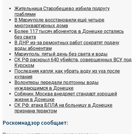
Жительница Старобешево избила подругу
граблями
В Мариуполе восстановили ещё четыре
многоквартирных дома
Более 117 тысяч абонентов в Донецке остались
без света
В ДНР из-за ремонтных работ сократят подачу
воды абонентам
Мариуполь: пятый день без света и воды
СК РФ раскрыл 640 убийств, совершенных ВСУ под
Курском
Последняя капля: как убрать воду из уха после
купания
Волонтеры передали полтонны воды
нуждающимся в Донецке
Собянин: Москва внедряет стандарт хорошей
жизни в Донецке
СК РФ: атака БПЛА на больницу в Донецке
признана терактом
Роскомнадзор сообщает: