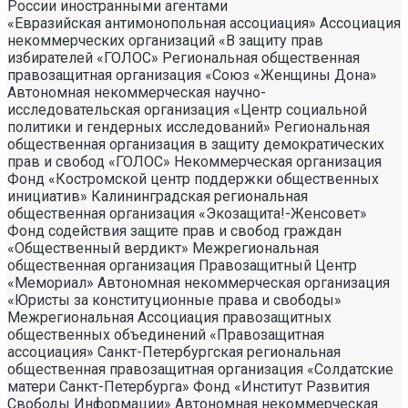
России иностранными агентами
«Евразийская антимонопольная ассоциация» Ассоциация некоммерческих организаций «В защиту прав избирателей «ГОЛОС» Региональная общественная правозащитная организация «Союз «Женщины Дона» Автономная некоммерческая научно- исследовательская организация «Центр социальной политики и гендерных исследований» Региональная общественная организация в защиту демократических прав и свобод «ГОЛОС» Некоммерческая организация Фонд «Костромской центр поддержки общественных инициатив» Калининградская региональная общественная организация «Экозащита!-Женсовет» Фонд содействия защите прав и свобод граждан «Общественный вердикт» Межрегиональная общественная организация Правозащитный Центр «Мемориал» Автономная некоммерческая организация «Юристы за конституционные права и свободы» Межрегиональная Ассоциация правозащитных общественных объединений «Правозащитная ассоциация» Санкт-Петербургская региональная общественная правозащитная организация «Солдатские матери Санкт-Петербурга» Фонд «Институт Развития Свободы Информации» Автономная некоммерческая организация «Научный центр международных исследований «ПИР» Ассоциация «Партнерство для развития» (Саратовская региональная общественная благотворительная организация) Частное учреждение «Информационное агентство МЕМО. РУ» Некоммерческое партнерство «Институт региональной прессы» Автономная некоммерческая организация «Московская школа гражданского просвещения» Архангельская региональная общественная организация социально- психологической и правовой помощи лесбиянкам, геям, бисексуалам и трансгендерам (ЛГБТ) «Ракурс» Карачаево-Черкесская Республиканская молодежная общественная организация «Союз молодых политологов» Общероссийское общественное движение защиты прав человека «За права человека» Краснодарская краевая общественная организация выпускников вузов Калининградская региональная общественная организация «Правозащитный центр» Региональная общественная организация «Общественная комиссия по сохранению наследия академика Сахарова» Санкт-Петербургская правозащитная общественная организация «Лига избирательниц» Фонд поддержки свободы прессы Санкт-Петербургская общественная правозащитная организация «Гражданский контроль» Автономная некоммерческая организация информационных и правовых услуг «Ресурсный правозащитный центр» Межрегиональная общественная правозащитная организация «Человек и Закон» Автономная некоммерческая организация «Центр социального проектирования «Возрождение» Межрегиональная общественная организация «Информационно- просветительский центр «Мемориал» Межрегиональная общественная организация «Комитет против пыток» «Частное учреждение в Санкт- Петербурге по административной поддержке реализации программ и проектов Совета Министров северных стран» Автономная некоммерческая правозащитная организация «Молодежный центр консультации и тренинга» Еврейское областное региональное отделение Общероссийской общественной организации «Муниципальная Академия» Некоммерческое партнерство «Институт развития прессы-Сибирь» Мурманская региональная общественная организация «Центр социально-психологической помощи и правовой поддержки жертв дискриминации и гомофобии «Максимум» Межрегиональный общественный фонд содействия развитию гражданского общества «ГОЛОС – Поволжье» Межрегиональная благотворительная общественная организация «Сибирский экологический центр» Фонд «Центр гражданского анализа и независимых исследований «ГРАНИ» Городская общественная организация «Самарский центр гендерных исследований» Региональный Фонд «Центр Защиты Прав Средств Массовой Информации» Челябинский региональный благотворительный общественный фонд «За природу» Челябинское региональное экологическое общественное движение «За природу» Общественное региональное движение «Новгородский Женский Парламент» Самарская региональная общественная организация содействия гармонизации межнациональных отношений «АЗЕРБАЙДЖАН» Мурманская региональная молодежная общественная организация «Гуманистическое движение молодежи» Мурманская региональная общественная экологическая организация «Беллона-Мурманск» Частное учреждение дополнительного профессионального образования «Учебный центр экологии и безопасности» Фонд поддержки социальных проектов «Миграция XXI век» Ростовская городская общественная организация «ЭКО-ЛОГИКА» Автономная некоммерческая организация «Центр антикоррупционных исследований и инициатив «Трансперенси Интернешнл-Р» Озерская городская социально- экологическая общественная организация «Планета надежд» Новосибирский областной общественный фонд «Фонд защиты прав потребителей» Региональная общественная благотворительная организация помощи беженцам и мигрантам «Гражданское содействие» Фонд поддержки расследовательской журналистики – Фонд 19/29 Калининградская региональная общественная организация информационно-правовых программ «Женская лига» Автономная некоммерческая организация «Мемориальный центр истории политических репрессий «Пермь-36» Ассоциация «Экспертно-правовое партнерство «Союз» Некоммерческое партнерство «Клуб бухгалтеров и аудиторов некоммерческих организаций» «Частное учреждение в Калининграде по административной поддержке реализации программ и проектов Совета Министров северных стран» Межрегиональная благотворительная общественная организация «Центр развития некоммерческих организаций» Негосударственное образовательное учреждение дополнительного профессионального образования (повышение квалификации) специалистов «АКАДЕМИЯ ПО ПРАВАМ ЧЕЛОВЕКА» Свердловская региональная общественная организация «Сутяжник» Нижегородская региональная общественная организация «Экологический центр «Дронт» ФОНД НЕКОММЕРЧЕСКИХ ПРОГРАММ ДМИТРИЯ ЗИМИНА «ДИНАСТИЯ» НЕКОММЕРЧЕСКАЯ ОРГАНИЗАЦИЯ НАУЧНЫЙ ФОНД ТЕОРЕТИЧЕСКИХ И ПРИКЛАДНЫХ ИССЛЕДОВАНИЙ «ЛИБЕРАЛЬНАЯ МИССИЯ» Территориальное объединение работодателей «Ефремовский районный союз промышленников и предпринимателей» Региональная общественная организация «Центр независимых исследователей Республики Алтай» ФОНД "СИБИРСКИЙ ЦЕНТР ПОДДЕРЖКИ ОБЩЕСТВЕННЫХ ИНИЦИАТИВ" РЕСПУБЛИКАНСКАЯ МОЛОДЕЖНАЯ ОБЩЕСТВЕННАЯ ОРГАНИЗАЦИЯ «НУОРИ КАРЬЯЛА» («МОЛОДАЯ КАРЕЛИЯ) МЕЖРЕГИОНАЛЬНЫЙ ОБЩЕСТВЕННЫЙ ФОНД МИРА НА ЮГЕ И СЕВЕРНОМ КАВКАЗЕ Автономная некоммерческая организация «Центр независимых социологических исследований» Автономная некоммерческая организация «Центр информации «ФРИИНФОРМ» Региональная общественная организация содействия охране репродуктивного здоровья граждан «Народонаселение и Развитие» Алтайская краевая общественная организация «Геблеровское экологическое общество» АССОЦИАЦИЯ «СОДЕЙСТВИЕ В ПРАВОВОЙ ЗАЩИТЕ НАСЕЛЕНИЯ «ПРАВОВАЯ ОСНОВА» Межрегиональная общественная организация «Северная природоохранная коалиция» КОМИ РЕГИОНАЛЬНАЯ ОБЩЕСТВЕННАЯ ОРГАНИЗАЦИЯ «КОМИССИЯ ПО ЗАЩИТЕ ПРАВ ЧЕЛОВЕКА «МЕМОРИАЛ» Алтайский краевой эколого- культурный общественный фонд «Алтай-21век» МЕЖРЕГИОНАЛЬНЫЙ ОБЩЕСТВЕННЫЙ ФОНД СОДЕЙСТВИЯ РАЗВИТИЮ ГРАЖДАНСКОГО ОБЩЕСТВА «ГОЛОС – УРАЛ» ФОНД ПОДДЕРЖКИ СРЕДСТВ МАССОВОЙ ИНФОРМАЦИИ «СРЕДА» Нижегородская областная социально- экологическая общественная организация «Зеленый мир» ФОНД «ГРАЖДАНСКОЕ ДЕЙСТВИЕ» Некоммерческое партнерство «Альянс фондов местных сообществ Пермского края» Кабардино-Балкарский республиканский общественный правозащитный центр Региональное отделение Общероссийского общественного движения «За права человека» ЧЕЧЕНСКАЯ РЕГИОНАЛЬНАЯ ОБЩЕСТВЕННАЯ ОРГАНИЗАЦИЯ «ПРАВОЗАЩИТНЫЙ ЦЕНТР ЧЕЧЕНСКОЙ РЕСПУБЛИКИ» Межрегиональный общественный экологический фонд «ИСАР-СИБИРЬ» ОБЩЕСТВЕННАЯ ОРГАНИЗАЦИЯ «ПЕРМСКИЙ РЕГИОНАЛЬНЫЙ ПРАВОЗАЩИТНЫЙ ЦЕНТР» Региональная общественная организация по улучшению качества жизни общества «Сибирская линия жизни» Фонд в поддержку демократии «ГОЛОС» Региональная общественная организация «Еврейский общинный культурный центр Рязанской области «Хесед-Тшува» Региональная общественная организация «Экологическая вахта Сахалина» Региональная общественная организация «Экологическая вахта Сахалина» Автономная некоммерческая организация «Информационно- исследовательский центр «Ясавэй Манзара» Межрегиональная общественная благотворительная организация «Общество защиты прав потребителей и охраны окружающей среды «ПРИНЦИПЪ» Автономная некоммерческая организация «Дальневосточный центр развития гражданских инициатив и социального партнерства» Союз общественных объединений «Российский исследовательский центр по правам человека» Фонд содействия развитию гражданского общества и правам человека «Женщины Дона» Красноярское региональное экологическое общественное движение «Друзья сибирских лесов» Омская городская общественная организация «Фотоклуб «Со-бытие» Региональное общественное учреждение научно-информационный центр «МЕМОРИАЛ» Иркутская региональная общественная организация «Байкальская Экологическая Волна» Некоммерческая организация «Фонд защиты гласности» Автономная некоммерческая организация «Институт прав человека» Межрегиональная общественная организация «Центр содействия коренным малочисленным народам Севера» Местная общественная благотворительная экологическая организация Зеленый Мир Автономная некоммерческая организация «Правозащитная организация «МАШР» Калининградская региональная общественная организация содействия развитию женского сообщества «Мир женщины» Региональная общественная организация «Информационно- исследовательский центр «Панорама» Забайкальское краевое общественное учреждение «Общественный экологический центр «Даурия» Городская общественная организация «Екатеринбургское общество «МЕМОРИАЛ» Межрегиональная общественная организация «Комитет по предотвращению пыток» Межрегиональная общественная организация «Бюро общественных расследований» Нижегородская региональная общественная организация «Институт прогнозирования и урегулирования политических конфликтов» Городская общественная организация «Рязанское историко- просветительское и правозащитное общество «Мемориал» (Рязанский Мемориал) Санкт-Петербургская общественная организация «Общество содействия социальной защите граждан «Петербургская ЭГИДА» Челябинский региональный орган общественной самодеятельности