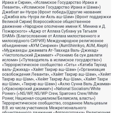
Ирака и Сирии», «Исламское Государство Ирака и
Леванта», «Исламское Государство Ирака и Шама»)
Джебхат ан-Нусра (Фронт победы)(другие названия:
«Джабха аль-Нусра ли-Ахль аш-Шам» (Фронт поддержки
Великой Сирии) Всероссийское общественное
движение «Народное ополчение имени К. Минина и Д.
Пожарского» «Аджр от Аллаха Субхану уа Тагьаля
SHAM» (Благословение от Аллаха милоственного и
милосердного СИРИЯ) Международное религиозное
объединение «АУМ Синрике» (AumShinrikyo, AUM, Aleph)
«Муджахеды джамаата Ат-Тавхида Валь-Джихад»
«Чистопольский Джамаат» «Рохнамо ба суи давлати
исломи» («Путеводитель в исламское государство»)
«Террористическое сообщество «Сеть» «Катиба Таухид
валь-Джихад» «Хайят Тахрир аш-Шам» («Организация
освобождения Леванта», «Хайят Тахрир аш-Шам», «Хейят
Тахрир аш-Шам», «Хейят Тахрир Аш-Шам», «Хайят Тахри
аш-Шам», «Тахрир аш-Шам») «Ахлю Сунна Валь Джамаа»
(«Красноярский джамаат») «National Socialism/White
Power» («NS/WP, NS/WP Crew, Sparrows Crew/White
Power, Национал-социализм/Белаясила, власть»)
Террористическое сообщество, созданное Мальцевым
В.В. из числа участников Межрегионального
общественного движения «Артподготовка» Религиозная