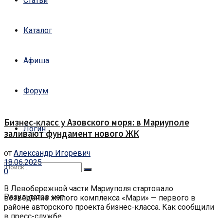
Статьи
Каталог
Афиша
Форум
Бизнес-класс у Азовского моря: в Мариуполе
Логин
заливают фундамент нового ЖК
от
Александр Игоревич
18.06.2025
0
В Левобережной части Мариуполя стартовало
Результатов нет
возведение жилого комплекса «Мари» — первого в
районе авторского проекта бизнес-класса. Как сообщили
в пресс-службе ...