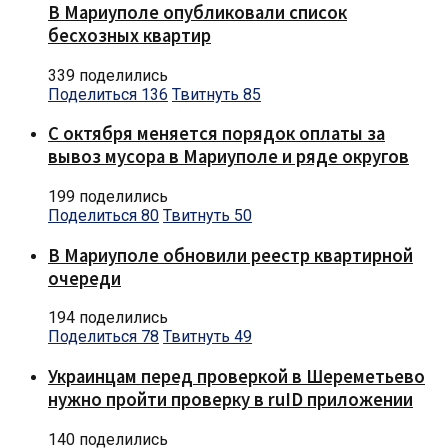
В Мариуполе опубликовали список
бесхозных квартир
339 поделились
Поделиться
136
Твитнуть
85
С октября меняется порядок оплаты за
вывоз мусора в Мариуполе и ряде округов
199 поделились
Поделиться
80
Твитнуть
50
В Мариуполе обновили реестр квартирной
очереди
194 поделились
Поделиться
78
Твитнуть
49
Украинцам перед проверкой в Шереметьево
нужно пройти проверку в ruID приложении
140 поделились