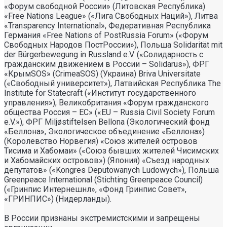
«Форум свободной России» (Литовская Республика)
«Free Nations League» («Лига Свободных Наций»), Литва
«Transparеncy International», Федеративная Республика
Германия «Free Nations of PostRussia Forum» («Форум
Свободных Народов ПостРоссии»), Польша Solidarität mit
der Bürgerbewegung in Russland e.V. («Солидарность с
гражданским движением в России – Solidarus»), ФРГ
«КрымSOS» (CrimeaSOS) (Украина) Briva Universitate
(«Свободный университет»), Латвийская Республика The
Institute for Statecraft («Институт государственного
управления»), Великобритания «Форум гражданского
общества Россия – ЕС» («EU – Russia Civil Society Forum
e.V.»), ФРГ Miljøstiftelsen Bellona (Экологический фонд
«Беллона», Экологическое объединение «Беллона»)
(Королевство Норвегия) «Союз жителей островов
Тисима и Хабомаи» («Союз бывших жителей Чисимских
и Хабомайских островов») (Япония) «Съезд народных
депутатов» («Kongres Deputowanych Ludowych»), Польша
Greenpeace International (Stichting Greenpeace Council)
(«Гринпис Интернешнл», «Фонд Гринпис Совет»,
«ГРИНПИС») (Нидерланды).
В России признаны экстремистскими и запрещены