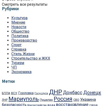
Смотреть все результаты
Рубрики
Культура
Мнение
Новости
Общество
Политика
Производство
Спорт
Справка
Стиль Жизни
Строительство и ЖКХ
Туризм
ЧП
Экономика
Метки
ДНР
Донецк
Донбасс
ВСУ
Горловка
БПЛА
Госуслуги
Мариуполь
Россия
Украина
Пушилин
СВО
ЛНР
восстановление
безопасность
вода
город
благоустройство