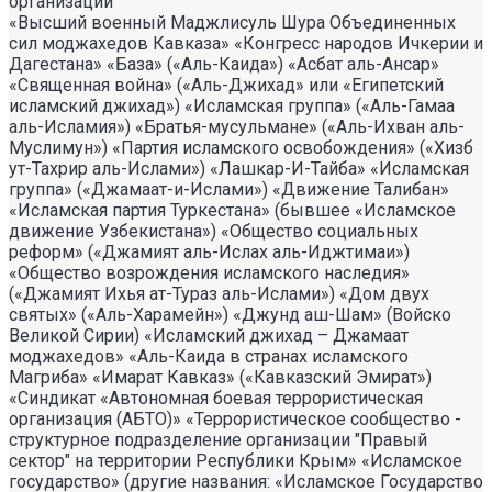
организации
«Высший военный Маджлисуль Шура Объединенных
сил моджахедов Кавказа» «Конгресс народов Ичкерии и
Дагестана» «База» («Аль-Каида») «Асбат аль-Ансар»
«Священная война» («Аль-Джихад» или «Египетский
исламский джихад») «Исламская группа» («Аль-Гамаа
аль-Исламия») «Братья-мусульмане» («Аль-Ихван аль-
Муслимун») «Партия исламского освобождения» («Хизб
ут-Тахрир аль-Ислами») «Лашкар-И-Тайба» «Исламская
группа» («Джамаат-и-Ислами») «Движение Талибан»
«Исламская партия Туркестана» (бывшее «Исламское
движение Узбекистана») «Общество социальных
реформ» («Джамият аль-Ислах аль-Иджтимаи»)
«Общество возрождения исламского наследия»
(«Джамият Ихья ат-Тураз аль-Ислами») «Дом двух
святых» («Аль-Харамейн») «Джунд аш-Шам» (Войско
Великой Сирии) «Исламский джихад – Джамаат
моджахедов» «Аль-Каида в странах исламского
Магриба» «Имарат Кавказ» («Кавказский Эмират»)
«Синдикат «Автономная боевая террористическая
организация (АБТО)» «Террористическое сообщество -
структурное подразделение организации "Правый
сектор" на территории Республики Крым» «Исламское
государство» (другие названия: «Исламское Государство