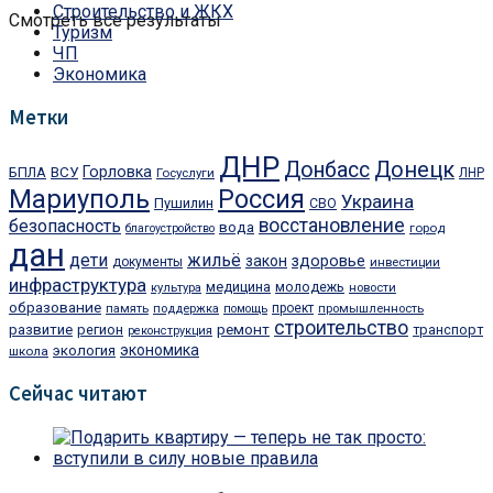
Строительство и ЖКХ
Смотреть все результаты
Туризм
ЧП
Экономика
Метки
ДНР
Донбасс
Донецк
Горловка
БПЛА
ВСУ
Госуслуги
ЛНР
Мариуполь
Россия
Украина
Пушилин
СВО
восстановление
безопасность
вода
город
благоустройство
дан
дети
жильё
здоровье
закон
документы
инвестиции
инфраструктура
медицина
молодежь
культура
новости
образование
проект
память
поддержка
помощь
промышленность
строительство
ремонт
развитие
регион
транспорт
реконструкция
экономика
экология
школа
Сейчас читают