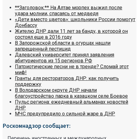
**Заголовок:** На Алтае морпех выжил после
удара молнии, спасаясь от медведя
«Дети вместо цветов»: школьники России помогут
Донбассу
Жителю ДНР дали 11 лет за банду, в которой он
состоял еще в 2016 году
В Запорожской области в огурцах нашли
запрещенный пестицид
Далевский университет принял заявления
абитуриентов из 15 регионов РФ
Патриотические песни не в тренде? Сломай этот
миф!
Гранты для рестораторов ДНР: как получить
поддержку
В Володарском округе ДНР начали
благоустройство парка в казацком селе Боевое
Пульс региона: ежедневный альманах новостей
ДНР
МЧС предупредило о сильной жаре в ДНР
Роскомнадзор сообщает:
Перечень иностранных и международных