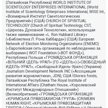
(Латвийская Республика) WORLD INSTITUTE OF
SCIENTOLOGY ENTERPRISES INTERNATIONAL (World
Institute of Scientology Enterprises International, WISE Int.,
«Всемирный Институт Саентологических
Предприятий») (США) CHURCH OF SPIRITUAL
TECHNOLOGY (Church of Spiritual Technology, CST,
«Церковь Духовной Технологии», использующая
также наименование «L. Ron Hubbard Library»
(«Библиотека Л. Рона Хаббарда») (США) European
Network of Election Monitoring Organizations (ENEMO)
(«Европейская сеть организаций по наблюдению за
выборами») WOT Foundation («ВОТ ФОНД»),
Республика Польша «ГРОМАДСЬКА ОРГАНI3АЦIЯ
«ВIЛЬНИЙ IДЕЛЬ-УРАЛ» (ГО «IДЕЛЬ») («СВОБОДНЫЙ
ИДЕЛЬ-УРАЛ», «Свободный Идель-Урал») (Украина)
Journalism Development Network INC («Ассоциация
развития журналистики», JDN), США IStories fonds,
Латвийская Республика The Royal Institute of
International Affairs (Chatham House, «Королевский
Институт Международных Отношений»)
(Великобритания) «ГРОМАДСЬКА ОРГАНIЗАЦIЯ
«КРИМСЬКА ПРАВОЗАХИСНА ГРУПА» (CRIMEAN
HUMAN RIGHT, «КРЫМСКАЯ ПРАВОЗАЩИТНАЯ
ГРУППА») (Украина) Heinrich-Böll-Stiftung e.V. (Heinrich