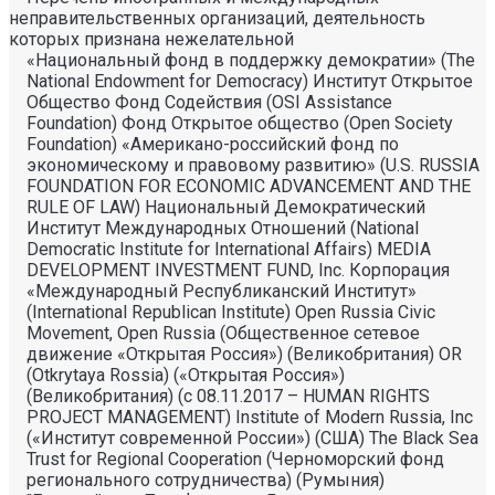
неправительственных организаций, деятельность
которых признана нежелательной
«Национальный фонд в поддержку демократии» (The
National Endowment for Democracy) Институт Открытое
Общество Фонд Содействия (OSI Assistance
Foundation) Фонд Открытое общество (Open Society
Foundation) «Американо-российский фонд по
экономическому и правовому развитию» (U.S. RUSSIA
FOUNDATION FOR ECONOMIC ADVANCEMENT AND THE
RULE OF LAW) Национальный Демократический
Институт Международных Отношений (National
Democratic Institute for International Affairs) MEDIA
DEVELOPMENT INVESTMENT FUND, Inc. Корпорация
«Международный Республиканский Институт»
(International Republican Institute) Open Russia Civic
Movement, Open Russia (Общественное сетевое
движение «Открытая Россия») (Великобритания) OR
(Otkrytaya Rossia) («Открытая Россия»)
(Великобритания) (с 08.11.2017 – HUMAN RIGHTS
PROJECT MANAGEMENT) Institute of Modern Russia, Inc
(«Институт современной России») (США) The Black Sea
Trust for Regional Cooperation (Черноморский фонд
регионального сотрудничества) (Румыния)