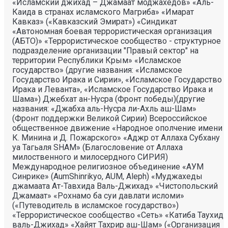
«Исламский джихад – Джамаат моджахедов» «Аль-
Каида в странах исламского Магриба» «Имарат
Кавказ» («Кавказский Эмират») «Синдикат
«Автономная боевая террористическая организация
(АБТО)» «Террористическое сообщество - структурное
подразделение организации "Правый сектор" на
территории Республики Крым» «Исламское
государство» (другие названия: «Исламское
Государство Ирака и Сирии», «Исламское Государство
Ирака и Леванта», «Исламское Государство Ирака и
Шама») Джебхат ан-Нусра (Фронт победы)(другие
названия: «Джабха аль-Нусра ли-Ахль аш-Шам»
(Фронт поддержки Великой Сирии) Всероссийское
общественное движение «Народное ополчение имени
К. Минина и Д. Пожарского» «Аджр от Аллаха Субхану
уа Тагьаля SHAM» (Благословение от Аллаха
милоственного и милосердного СИРИЯ)
Международное религиозное объединение «АУМ
Синрике» (AumShinrikyo, AUM, Aleph) «Муджахеды
джамаата Ат-Тавхида Валь-Джихад» «Чистопольский
Джамаат» «Рохнамо ба суи давлати исломи»
(«Путеводитель в исламское государство»)
«Террористическое сообщество «Сеть» «Катиба Таухид
валь-Джихад» «Хайят Тахрир аш-Шам» («Организация