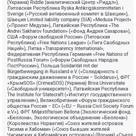
(Украина) Riddle (аналитический Центр «Риддл»),
Литовская Республика Ryska Antikrigskommitteten i
Sverige («Русский антивоенный комитет в Швеции»),
Швеция Limited liability company (SIA) «Medusa Project»
(«Проект Медуза»), Латвийская Республика «The
Andrei Sakharov foundation» («Фонд Андрея Сахарова»),
США «Форум свободной России» (Литовская
Республика) «Free Nations League» («Лига Свободных
Наций»), Литва «Transparеncy International»,
Федеративная Республика Германия «Free Nations of
PostRussia Forum» («Форум Свободных Народов
ПостРоссии»), Польша Solidarität mit der
Bürgerbewegung in Russland e.V. («Солидарность с
гражданским движением в России – Solidarus»), ФРГ
«КрымSOS» (CrimeaSOS) (Украина) Briva Universitate
(«Свободный университет»), Латвийская Республика
The Institute for Statecraft («Институт государственного
управления»), Великобритания «Форум гражданского
общества Россия – ЕС» («EU – Russia Civil Society Forum
e.V.»), ФРГ Miljøstiftelsen Bellona (Экологический фонд
«Беллона», Экологическое объединение «Беллона»)
(Королевство Норвегия) «Союз жителей островов
Тисима и Хабомаи» («Союз бывших жителей
Чисимских и Хабомайских островов») (Япония) «Съезд