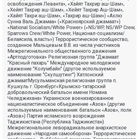
освобождения Леванта», «Хайят Тахрир аш-Шам»,
«Хейят Тахрир аш-Шам», «Хейят Тахрир Аш-Шам»,
«Хайят Тахри аш-Шам», «Тахрир аш-Шам») «Ахлю
Сунна Валь Джамаа» («Красноярский джамаат»)
«National Socialism/White Power» («NS/WP, NS/WP Crew,
Sparrows Crew/White Power, Национал-социализм/
Белаясила, власть») Террористическое сообщество,
созданное Мальцевым В.В. из числа участников
Межрегионального общественного движения
«Артподготовка» Религиозная группа “Джамаат
“Красный пахарь” Международное молодежное
движение "Колумбайн" (другое используемое
наименование "Скулшутинг") Хатлонский
джамаатМусульманская религиозная группа п.
Кушкуль г. Оренбург«Крымско-татарский
добровольческий батальон имени Номана
Челеджихана» Украинское военизированное
националистическое объединение «Азов» (другие
используемые наименования: батальон «Азов», полк
«Азов») Партия исламского возрождения
Таджикистана (Республика Таджикистан)
Межрегиональное леворадикальное анархистское
движение «Народная самооборона» Террористическое