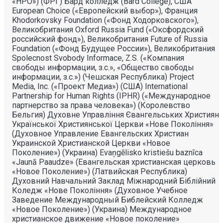
«НРО») (ФРГ) Бард колледж (Bard College), США
European Choice («Европейский выбор»), Франция
Khodorkovsky Foundation («Фонд Ходорковского»),
Великобритания Oxford Russia Fund («Оксфордский
российский фонд»), Великобритания Future of Russia
Foundation («Фонд Будущее России»), Великобритания
Spolecnost Svobody Informace, Z.S. («Компания
свободы информации, з.с.», «Общество свободы
информации, з.с.») (Чешская Республика) Project
Media, Inc. («Проект Медиа») (США) International
Partnership for Human Rights (IPHR) («Международное
партнерство за права человека») (Королевство
Бельгия) Духовне Управлiння Євангельських Християн
Української Християнської Церкви «Нове Поколiння»
(Духовное Управление Евангельских Христиан
Украинской Христианской Церкви «Новое
Поколение») (Украина) Evaņgēlisko kristiešu baznīca
«Jaunā Paaudze» (Евангельская христианская церковь
«Новое Поколение») (Латвийская Республика)
Духовний Навчальний Заклад Міжнародний Біблійний
Коледж «Нове Покоління» (Духовное Учебное
Заведение Международный Библейский Колледж
«Новое Поколение») (Украина) Международное
христианское движение «Новое поколение»