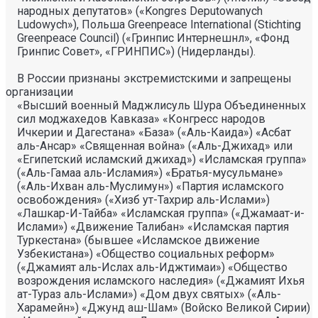
народных депутатов» («Kongres Deputowanych
Ludowych»), Польша Greenpeace International (Stichting
Greenpeace Council) («Гринпис Интернешнл», «Фонд
Гринпис Совет», «ГРИНПИС») (Нидерланды).
В России признаны экстремистскими и запрещены
организации
«Высший военный Маджлисуль Шура Объединенных
сил моджахедов Кавказа» «Конгресс народов
Ичкерии и Дагестана» «База» («Аль-Каида») «Асбат
аль-Ансар» «Священная война» («Аль-Джихад» или
«Египетский исламский джихад») «Исламская группа»
(«Аль-Гамаа аль-Исламия») «Братья-мусульмане»
(«Аль-Ихван аль-Муслимун») «Партия исламского
освобождения» («Хизб ут-Тахрир аль-Ислами»)
«Лашкар-И-Тайба» «Исламская группа» («Джамаат-и-
Ислами») «Движение Талибан» «Исламская партия
Туркестана» (бывшее «Исламское движение
Узбекистана») «Общество социальных реформ»
(«Джамият аль-Ислах аль-Иджтимаи») «Общество
возрождения исламского наследия» («Джамият Ихья
ат-Тураз аль-Ислами») «Дом двух святых» («Аль-
Харамейн») «Джунд аш-Шам» (Войско Великой Сирии)