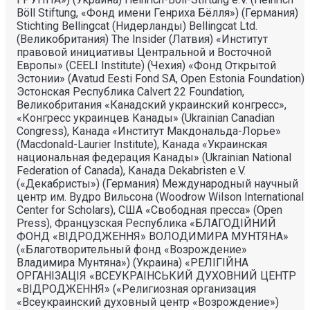
Böll Stiftung, «Фонд имени Генриха Бёлля») (Германия)
Stichting Bellingcat (Нидерланды) Bellingcat Ltd.
(Великобритания) The Insider (Латвия) «Институт
правовой инициативы Центральной и Восточной
Европы» (CEELI Institute) (Чехия) «Фонд Открытой
Эстонии» (Avatud Eesti Fond SA, Open Estonia Foundation)
Эстонская Республика Calvert 22 Foundation,
Великобритания «Канадский украинский конгресс»,
«Конгресс украинцев Канады» (Ukrainian Canadian
Congress), Канада «Институт Макдональда-Лорье»
(Macdonald-Laurier Institute), Канада «Украинская
национальная федерация Канады» (Ukrainian National
Federation of Canada), Канада Dekabristen e.V.
(«Декабристы») (Германия) Международный научный
центр им. Вудро Вильсона (Woodrow Wilson International
Center for Scholars), США «Свободная пресса» (Open
Press), Французская Республика «БЛАГОДIЙНИЙ
ФОНД «ВIДРОДЖЕННЯ» ВОЛОДИМИРА МУНТЯНА»
(«Благотворительный фонд «Возрождение»
Владимира Мунтяна») (Украина) «РЕЛIГIЙНА
ОРГАНIЗАЦIЯ «ВСЕУКРАIНСЬКИЙ ДУХОВНИЙ ЦЕНТР
«ВIДРОДЖЕННЯ» («Религиозная организация
«Всеукраинский духовный центр «Возрождение»)