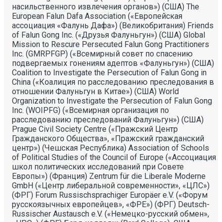
насильственного извлечения органов») (США) The
European Falun Dafa Association («Европейская
ассоциация «Фалунь Дафа») (Великобритания) Friends
of Falun Gong Inc. («Друзья Фалуньгун») (США) Global
Mission to Rescure Persecuted Falun Gong Practitioners
Inc. (GMRPFGP) («Всемирный совет по спасению
подвергаемых гонениям адептов «Фалуньгун») (США)
Coalition to Investigate the Persecution of Falun Gong in
China («Коалиция по расследованию преследования в
отношении Фалуньгун в Китае») (США) World
Organization to Investigate the Persecution of Falun Gong
Inc. (WOIPFG) («Всемирная организация по
расследованию преследований Фалуньгун») (США)
Prague Civil Society Centre («Пражский Центр
Гражданского Общества», «Пражский гражданский
центр») (Чешская Республика) Association of Schools
of Political Studies of the Council of Europe («Ассоциация
школ политических исследований при Совете
Европы») (Франция) Zentrum für die Liberale Moderne
GmbH («Центр либеральной современности», «ЦЛС»)
(ФРГ) Forum Russischsprachiger Europäer e.V. («Форум
русскоязычных европейцев», «ФРЕ») (ФРГ) Deutsch-
Russischer Austausch e.V. («Немецко-русский обмен»,