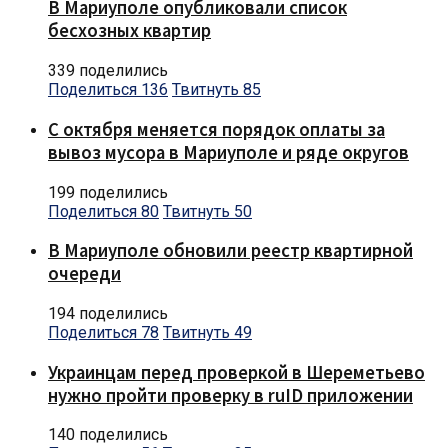
В Мариуполе опубликовали список
бесхозных квартир
339 поделились
Поделиться
136
Твитнуть
85
С октября меняется порядок оплаты за
вывоз мусора в Мариуполе и ряде округов
199 поделились
Поделиться
80
Твитнуть
50
В Мариуполе обновили реестр квартирной
очереди
194 поделились
Поделиться
78
Твитнуть
49
Украинцам перед проверкой в Шереметьево
нужно пройти проверку в ruID приложении
140 поделились