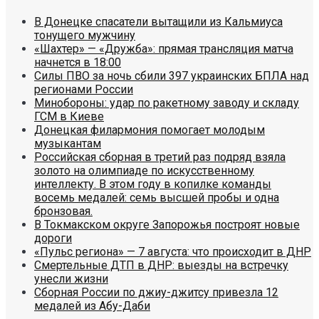
В Донецке спасатели вытащили из Кальмиуса
тонущего мужчину
«Шахтер» — «Дружба»: прямая трансляция матча
начнется в 18:00
Силы ПВО за ночь сбили 397 украинских БПЛА над
регионами России
Минобороны: удар по ракетному заводу и складу
ГСМ в Киеве
Донецкая филармония помогает молодым
музыкантам
Российская сборная в третий раз подряд взяла
золото на олимпиаде по искусственному
интеллекту. В этом году в копилке команды
восемь медалей: семь высшей пробы и одна
бронзовая.
В Токмакском округе Запорожья построят новые
дороги
«Пульс региона» — 7 августа: что происходит в ДНР
Смертельные ДТП в ДНР: выезды на встречку
унесли жизни
Сборная России по джиу-джитсу привезла 12
медалей из Абу-Даби