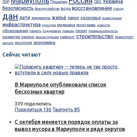
Мариуполь
Россия
Украина
Пушилин
ЛНР
СВО
восстановление
безопасность
вода
город
благоустройство
дан
дети
жильё
закон
здоровье
документы
инвестиции
инфраструктура
медицина
молодежь
культура
новости
образование
проект
память
поддержка
помощь
промышленность
строительство
ремонт
развитие
регион
транспорт
реконструкция
экономика
экология
школа
Сейчас читают
В Мариуполе опубликовали список
бесхозных квартир
339 поделились
Поделиться
136
Твитнуть
85
С октября меняется порядок оплаты за
вывоз мусора в Мариуполе и ряде округов