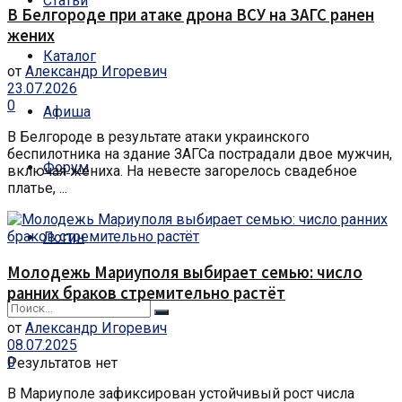
Статьи
В Белгороде при атаке дрона ВСУ на ЗАГС ранен
жених
Каталог
от
Александр Игоревич
23.07.2026
0
Афиша
В Белгороде в результате атаки украинского
беспилотника на здание ЗАГСа пострадали двое мужчин,
Форум
включая жениха. На невесте загорелось свадебное
платье, ...
Логин
Молодежь Мариуполя выбирает семью: число
ранних браков стремительно растёт
от
Александр Игоревич
08.07.2025
0
Результатов нет
В Мариуполе зафиксирован устойчивый рост числа