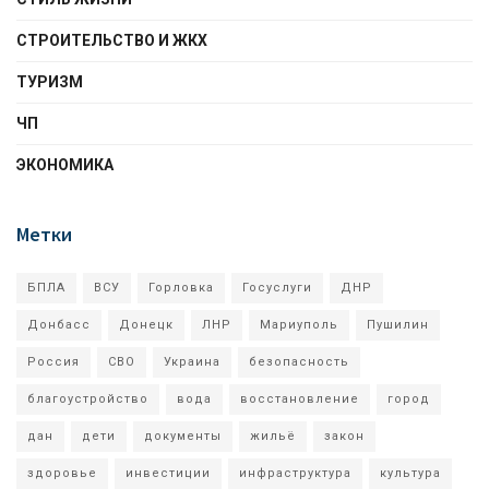
СТРОИТЕЛЬСТВО И ЖКХ
ТУРИЗМ
ЧП
ЭКОНОМИКА
Метки
БПЛА
ВСУ
Горловка
Госуслуги
ДНР
Донбасс
Донецк
ЛНР
Мариуполь
Пушилин
Россия
СВО
Украина
безопасность
благоустройство
вода
восстановление
город
дан
дети
документы
жильё
закон
здоровье
инвестиции
инфраструктура
культура