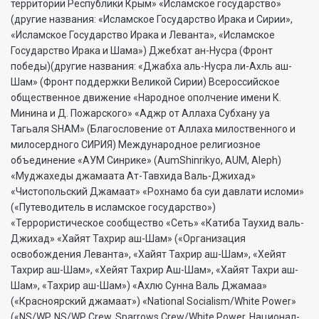
территории Республики Крым» «Исламское государство»
(другие названия: «Исламское Государство Ирака и Сирии»,
«Исламское Государство Ирака и Леванта», «Исламское
Государство Ирака и Шама») Джебхат ан-Нусра (Фронт
победы)(другие названия: «Джабха аль-Нусра ли-Ахль аш-
Шам» (Фронт поддержки Великой Сирии) Всероссийское
общественное движение «Народное ополчение имени К.
Минина и Д. Пожарского» «Аджр от Аллаха Субхану уа
Тагьаля SHAM» (Благословение от Аллаха милоственного и
милосердного СИРИЯ) Международное религиозное
объединение «АУМ Синрике» (AumShinrikyo, AUM, Aleph)
«Муджахеды джамаата Ат-Тавхида Валь-Джихад»
«Чистопольский Джамаат» «Рохнамо ба суи давлати исломи»
(«Путеводитель в исламское государство»)
«Террористическое сообщество «Сеть» «Катиба Таухид валь-
Джихад» «Хайят Тахрир аш-Шам» («Организация
освобождения Леванта», «Хайят Тахрир аш-Шам», «Хейят
Тахрир аш-Шам», «Хейят Тахрир Аш-Шам», «Хайят Тахри аш-
Шам», «Тахрир аш-Шам») «Ахлю Сунна Валь Джамаа»
(«Красноярский джамаат») «National Socialism/White Power»
(«NS/WP, NS/WP Crew, Sparrows Crew/White Power, Национал-