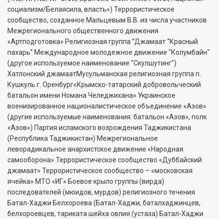
социализм/Белаясила, власть») Террористическое
сообщество, созданное Мальцевым В.В. из числа участников
Межрегионального общественного движения
«Артподготовка» Религиозная группа “Джамаат “Красный
пахарь” Международное молодежное движение "Колумбайн"
(другое используемое наименование "Скулшутинг")
Хатлонский джамаатМусульманская религиозная группа п.
Кушкуль г. Оренбург«Крымско-татарский добровольческий
батальон имени Номана Челеджихана» Украинское
военизированное националистическое объединение «Азов»
(другие используемые наименования: батальон «Азов», полк
«Азов») Партия исламского возрождения Таджикистана
(Республика Таджикистан) Межрегиональное
леворадикальное анархистское движение «Народная
самооборона» Террористическое сообщество «Дуббайский
джамаат» Террористическое сообщество – «московская
ячейка» МТО «ИГ» Боевое крыло группы (вирда)
последователей (мюидов, мурдов) религиозного течения
Батал-Хаджи Белхороева (Батал-Хаджи, баталхаджинцев,
белхороевцев, тариката шейха овлия (устаза) Батал-Хаджи