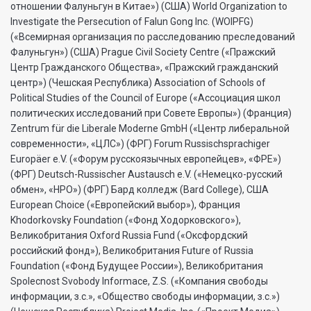
отношении Фалуньгун в Китае») (США) World Organization to
Investigate the Persecution of Falun Gong Inc. (WOIPFG)
(«Всемирная организация по расследованию преследований
Фалуньгун») (США) Prague Civil Society Centre («Пражский
Центр Гражданского Общества», «Пражский гражданский
центр») (Чешская Республика) Association of Schools of
Political Studies of the Council of Europe («Ассоциация школ
политических исследований при Совете Европы») (Франция)
Zentrum für die Liberale Moderne GmbH («Центр либеральной
современности», «ЦЛС») (ФРГ) Forum Russischsprachiger
Europäer e.V. («Форум русскоязычных европейцев», «ФРЕ»)
(ФРГ) Deutsch-Russischer Austausch e.V. («Немецко-русский
обмен», «НРО») (ФРГ) Бард колледж (Bard College), США
European Choice («Европейский выбор»), Франция
Khodorkovsky Foundation («Фонд Ходорковского»),
Великобритания Oxford Russia Fund («Оксфордский
российский фонд»), Великобритания Future of Russia
Foundation («Фонд Будущее России»), Великобритания
Spolecnost Svobody Informace, Z.S. («Компания свободы
информации, з.с.», «Общество свободы информации, з.с.»)