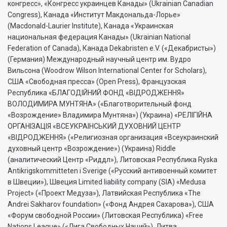
конгресс», «Конгресс украинцев Канады» (Ukrainian Canadian
Congress), Канада «Институт Макдональда-Лорье»
(Macdonald-Laurier Institute), Канада «Украинская
национальная федерация Канады» (Ukrainian National
Federation of Canada), Канада Dekabristen e.V. («Декабристы»)
(Германия) Международный научный центр им. Вудро
Вильсона (Woodrow Wilson International Center for Scholars),
США «Свободная пресса» (Open Press), Французская
Республика «БЛАГОДIЙНИЙ ФОНД «ВIДРОДЖЕННЯ»
ВОЛОДИМИРА МУНТЯНА» («Благотворительный фонд
«Возрождение» Владимира Мунтяна») (Украина) «РЕЛIГIЙНА
ОРГАНIЗАЦIЯ «ВСЕУКРАIНСЬКИЙ ДУХОВНИЙ ЦЕНТР
«ВIДРОДЖЕННЯ» («Религиозная организация «Всеукраинский
духовный центр «Возрождение») (Украина) Riddle
(аналитический Центр «Риддл»), Литовская Республика Ryska
Antikrigskommitteten i Sverige («Русский антивоенный комитет
в Швеции»), Швеция Limited liability company (SIA) «Medusa
Project» («Проект Медуза»), Латвийская Республика «The
Andrei Sakharov foundation» («Фонд Андрея Сахарова»), США
«Форум свободной России» (Литовская Республика) «Free
Nations League» («Лига Свободных Наций»), Литва