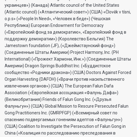
украинцев») (Канада) Atlantic council of the United States
(Atlantic council) («Атлантический совет») (США) «Člověk v tísni,
o.p.s» («People In Need», «Человек в беде») (Чешская
Республика) European Endowment for Democracy
(«Европейский фонд за демократию», «Европейский фонд в
поддержку демократии») (Королевство Бельгия) The
Jamestown foundation (JF), («Джеймстаунский фонд»)
(Соединенные Штаты Америки) Project Harmony, Inc. (PH
International) («Прожект Хармони, Инк.») (Соединенные Штаты
Америки) Dragon Springs Buddhist Inc. («Буддистское
сообщество «Родники дракона») (США) Doctors Against Forced
Organ Harvesting (DAFOH) («Врачи против насильственного
извлечения органов») (США) The European Falun Dafa
Association («Европейская ассоциация «Фалунь Дафа»)
(Великобритания) Friends of Falun Gong Inc. («Друзья
Фалуньгун») (США) Global Mission to Rescure Persecuted Falun
Gong Practitioners Inc. (GMRPFGP) («Всемирный совет по
спасению подвергаемых гонениям адептов «Фалуньгун»)
(США) Coalition to Investigate the Persecution of Falun Gong in
China («Коалиция по расследованию преследования в