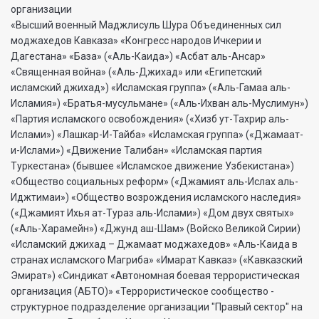
организации
«Высший военный Маджлисуль Шура Объединенных сил
моджахедов Кавказа» «Конгресс народов Ичкерии и
Дагестана» «База» («Аль-Каида») «Асбат аль-Ансар»
«Священная война» («Аль-Джихад» или «Египетский
исламский джихад») «Исламская группа» («Аль-Гамаа аль-
Исламия») «Братья-мусульмане» («Аль-Ихван аль-Муслимун»)
«Партия исламского освобождения» («Хизб ут-Тахрир аль-
Ислами») «Лашкар-И-Тайба» «Исламская группа» («Джамаат-
и-Ислами») «Движение Талибан» «Исламская партия
Туркестана» (бывшее «Исламское движение Узбекистана»)
«Общество социальных реформ» («Джамият аль-Ислах аль-
Иджтимаи») «Общество возрождения исламского наследия»
(«Джамият Ихья ат-Тураз аль-Ислами») «Дом двух святых»
(«Аль-Харамейн») «Джунд аш-Шам» (Войско Великой Сирии)
«Исламский джихад – Джамаат моджахедов» «Аль-Каида в
странах исламского Магриба» «Имарат Кавказ» («Кавказский
Эмират») «Синдикат «Автономная боевая террористическая
организация (АБТО)» «Террористическое сообщество -
структурное подразделение организации "Правый сектор" на