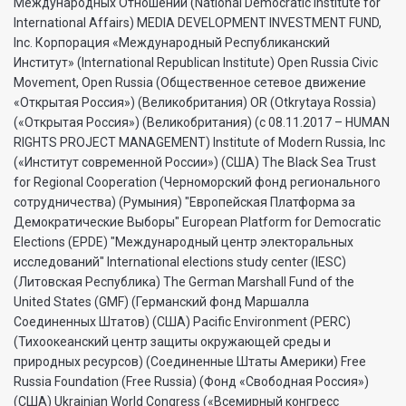
Международных Отношений (National Democratic Institute for
International Affairs) MEDIA DEVELOPMENT INVESTMENT FUND,
Inc. Корпорация «Международный Республиканский
Институт» (International Republican Institute) Open Russia Civic
Movement, Open Russia (Общественное сетевое движение
«Открытая Россия») (Великобритания) OR (Otkrytaya Rossia)
(«Открытая Россия») (Великобритания) (с 08.11.2017 – HUMAN
RIGHTS PROJECT MANAGEMENT) Institute of Modern Russia, Inc
(«Институт современной России») (США) The Black Sea Trust
for Regional Cooperation (Черноморский фонд регионального
сотрудничества) (Румыния) "Европейская Платформа за
Демократические Выборы" European Platform for Democratic
Elections (EPDE) "Международный центр электоральных
исследований" International elections study center (IESC)
(Литовская Республика) The German Marshall Fund of the
United States (GMF) (Германский фонд Маршалла
Соединенных Штатов) (США) Pacific Environment (PERC)
(Тихоокеанский центр защиты окружающей среды и
природных ресурсов) (Соединенные Штаты Америки) Free
Russia Foundation (Free Russia) (Фонд «Свободная Россия»)
(США) Ukrainian World Congress («Всемирный конгресс