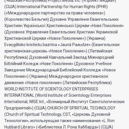
(Чешская Республика) Project Media, Inc. («Проект Медиа»)
(США) International Partnership for Human Rights (IPHR)
(«Международное партнерство за права человека»)
(Королевство Бельгия) Духовне Управлiння Євангельських
Християн Української Християнської Церкви «Нове Поколiння»
(Духовное Управление Евангельских Христиан Украинской
Христианской Церкви «Новое Поколение») (Украина)
Evaņgēlisko kristiešu baznīca «Jaunā Paaudze» (Евангельская
христианская церковь «Новое Поколение») (Латвийская
Республика) Духовний Навчальний Заклад Міжнародний
Біблійний Коледж «Нове Покоління» (Духовное Учебное
Заведение Международный Библейский Колледж «Новое
Поколение») (Украина) Международное христианское
движение «Новое поколение» (Латвийская Республика)
WORLD INSTITUTE OF SCIENTOLOGY ENTERPRISES
INTERNATIONAL (World Institute of Scientology Enterprises
International, WISE Int., «Всемирный Институт Саентологических
Предприятий») (США) CHURCH OF SPIRITUAL TECHNOLOGY
(Church of Spiritual Technology, CST, «Церковь Духовной
Технологии», использующая также наименование «L. Ron
Hubbard Library» («Библиотека Л. Рона Хаббарда») (США)