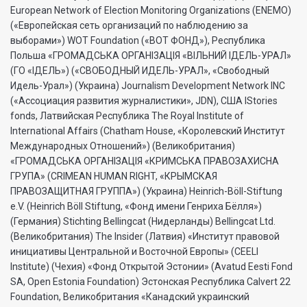
European Network of Election Monitoring Organizations (ENEMO)
(«Европейская сеть организаций по наблюдению за
выборами») WOT Foundation («ВОТ ФОНД»), Республика
Польша «ГРОМАДСЬКА ОРГАНI3АЦIЯ «ВIЛЬНИЙ IДЕЛЬ-УРАЛ»
(ГО «IДЕЛЬ») («СВОБОДНЫЙ ИДЕЛЬ-УРАЛ», «Свободный
Идель-Урал») (Украина) Journalism Development Network INC
(«Ассоциация развития журналистики», JDN), США IStories
fonds, Латвийская Республика The Royal Institute of
International Affairs (Chatham House, «Королевский Институт
Международных Отношений») (Великобритания)
«ГРОМАДСЬКА ОРГАНIЗАЦIЯ «КРИМСЬКА ПРАВОЗАХИСНА
ГРУПА» (CRIMEAN HUMAN RIGHT, «КРЫМСКАЯ
ПРАВОЗАЩИТНАЯ ГРУППА») (Украина) Heinrich-Böll-Stiftung
e.V. (Heinrich Böll Stiftung, «Фонд имени Генриха Бёлля»)
(Германия) Stichting Bellingcat (Нидерланды) Bellingcat Ltd.
(Великобритания) The Insider (Латвия) «Институт правовой
инициативы Центральной и Восточной Европы» (CEELI
Institute) (Чехия) «Фонд Открытой Эстонии» (Avatud Eesti Fond
SA, Open Estonia Foundation) Эстонская Республика Calvert 22
Foundation, Великобритания «Канадский украинский