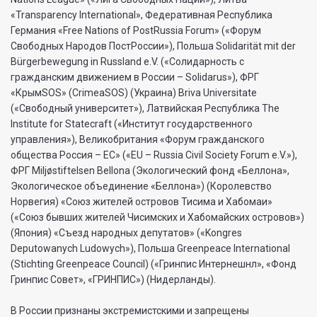
«Transparеncy International», Федеративная Республика
Германия «Free Nations of PostRussia Forum» («Форум
Свободных Народов ПостРоссии»), Польша Solidarität mit der
Bürgerbewegung in Russland e.V. («Солидарность с
гражданским движением в России – Solidarus»), ФРГ
«КрымSOS» (CrimeaSOS) (Украина) Briva Universitate
(«Свободный университет»), Латвийская Республика The
Institute for Statecraft («Институт государственного
управления»), Великобритания «Форум гражданского
общества Россия – ЕС» («EU – Russia Civil Society Forum e.V.»),
ФРГ Miljøstiftelsen Bellona (Экологический фонд «Беллона»,
Экологическое объединение «Беллона») (Королевство
Норвегия) «Союз жителей островов Тисима и Хабомаи»
(«Союз бывших жителей Чисимских и Хабомайских островов»)
(Япония) «Съезд народных депутатов» («Kongres
Deputowanych Ludowych»), Польша Greenpeace International
(Stichting Greenpeace Council) («Гринпис Интернешнл», «Фонд
Гринпис Совет», «ГРИНПИС») (Нидерланды).
В России признаны экстремистскими и запрещены