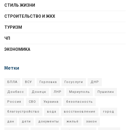
СТИЛЬ ЖИЗНИ
СТРОИТЕЛЬСТВО И ЖКХ
ТУРИЗМ
ЧП
ЭКОНОМИКА
Метки
БПЛА
ВСУ
Горловка
Госуслуги
ДНР
Донбасс
Донецк
ЛНР
Мариуполь
Пушилин
Россия
СВО
Украина
безопасность
благоустройство
вода
восстановление
город
дан
дети
документы
жильё
закон