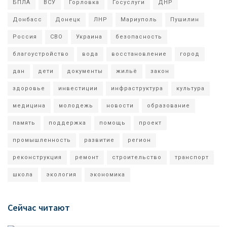
БПЛА
ВСУ
Горловка
Госуслуги
ДНР
Донбасс
Донецк
ЛНР
Мариуполь
Пушилин
Россия
СВО
Украина
безопасность
благоустройство
вода
восстановление
город
дан
дети
документы
жильё
закон
здоровье
инвестиции
инфраструктура
культура
медицина
молодежь
новости
образование
память
поддержка
помощь
проект
промышленность
развитие
регион
реконструкция
ремонт
строительство
транспорт
школа
экология
экономика
Сейчас читают