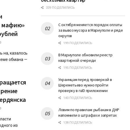
339 ПОДЕЛИЛИСЬ
и
ю мафию»
С октября меняется порядок оплаты
за вывоз мусора в Мариуполе и ряде
рублей
округов
0
199 ПОДЕЛИЛИСЬ
ь на, казалось
В Мариуполе обновили реестр
хеме обмана —
квартирной очереди
195 ПОДЕЛИЛИСЬ
Украинцам перед проверкой в
вращается
Шереметьево нужно пройти
ирение
проверку в ruID приложении
Бердянска
140 ПОДЕЛИЛИСЬ
0
Ловим по правилам: рыбакам в ДНР
напомнили о штрафах и запретах
бласти
138 ПОДЕЛИЛИСЬ
одного из