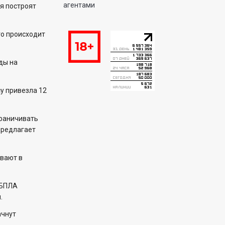
агентами
я построят
то происходит
ды на
у привезла 12
раничивать
предлагает
вают в
 БПЛА
.
ачнут