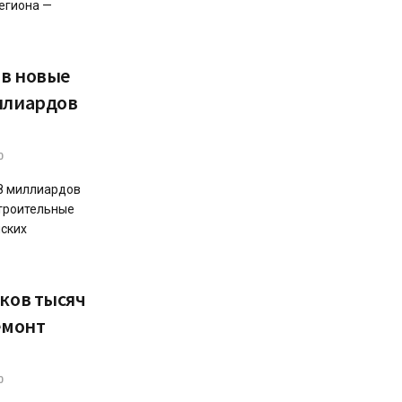
егиона —
 в новые
ллиардов
0
8 миллиардов
строительные
йских
тков тысяч
емонт
0