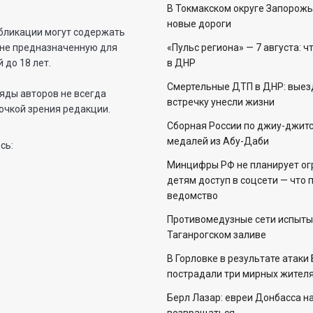
В Токмакском округе Запорожь
новые дороги
бликации могут содержать
не предназначенную для
«Пульс региона» — 7 августа: ч
 до 18 лет.
в ДНР
Смертельные ДТП в ДНР: выез
яды авторов не всегда
встречку унесли жизни
очкой зрения редакции.
Сборная России по джиу-джитс
медалей из Абу-Даби
сь:
Минцифры РФ не планирует ог
детям доступ в соцсети — что 
ведомство
Противомедузные сети испыты
Таганрогском заливе
В Горловке в результате атаки
пострадали три мирных жителя
Берл Лазар: евреи Донбасса н