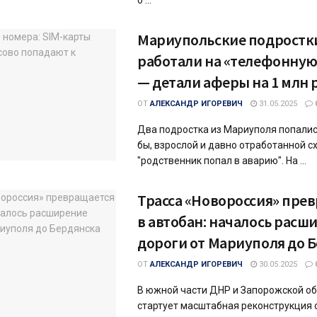
о ...
Мариупольские подростк
работали на «телефонну
— детали аферы на 1 млн 
ОТ
АЛЕКСАНДР ИГОРЕВИЧ
31.05.2025
Два подростка из Мариуполя попалис
бы, взрослой и давно отработанной с
"родственник попал в аварию". На ...
Трасса «Новороссия» пре
в автобан: началось расш
дороги от Мариуполя до 
ОТ
АЛЕКСАНДР ИГОРЕВИЧ
30.05.2025
В южной части ДНР и Запорожской о
стартует масштабная реконструкция 