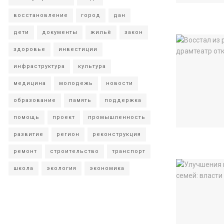
восстановление
город
дан
дети
документы
жильё
закон
здоровье
инвестиции
инфраструктура
культура
медицина
молодежь
новости
образование
память
поддержка
помощь
проект
промышленность
развитие
регион
реконструкция
ремонт
строительство
транспорт
школа
экология
экономика