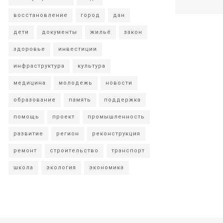
восстановление
город
дан
дети
документы
жильё
закон
здоровье
инвестиции
инфраструктура
культура
медицина
молодежь
новости
образование
память
поддержка
помощь
проект
промышленность
развитие
регион
реконструкция
ремонт
строительство
транспорт
школа
экология
экономика