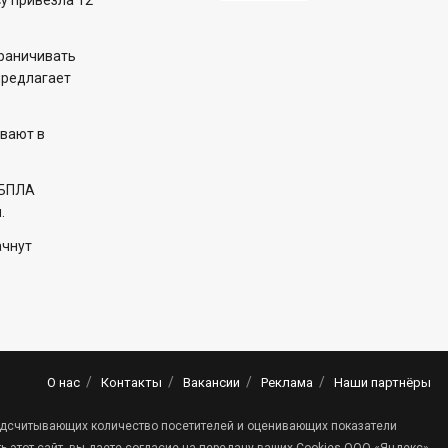
у привезла 12
раничивать
предлагает
вают в
 БПЛА
.
ачнут
О нас
Контакты
Вакансии
Реклама
Наши партнёры
 подсчитывающих количество посетителей и оценивающих показатели