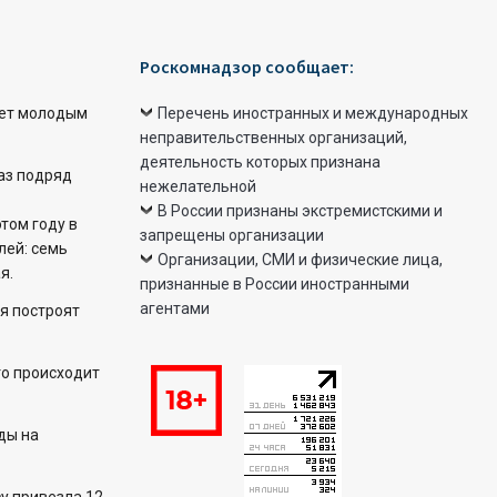
Роскомнадзор сообщает:
ет молодым
Перечень иностранных и международных
неправительственных организаций,
деятельность которых признана
раз подряд
нежелательной
В России признаны экстремистскими и
этом году в
запрещены организации
лей: семь
Организации, СМИ и физические лица,
я.
признанные в России иностранными
агентами
я построят
то происходит
ды на