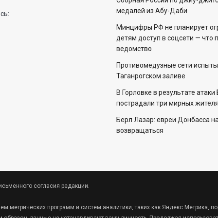
Сборная России по джиу-джитс
медалей из Абу-Даби
сь:
Минцифры РФ не планирует ог
детям доступ в соцсети — что 
ведомство
Противомедузные сети испыты
Таганрогском заливе
В Горловке в результате атаки
пострадали три мирных жителя
Берл Лазар: евреи Донбасса н
возвращаться
исьменного согласия редакции.
ием метрических программ и систем аналитики, таких как Яндекс.Метрика,