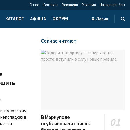
О нас
Контакты
Вакансии
Реклама
Наши партнёры
КАТАЛОГ
АФИША
ФОРУМ
Логин
Сейчас читают
е
ешить
0
в, по которым
В Мариуполе
 неполадках в
опубликовали список
ься за
бесхозных квартир