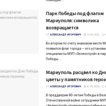
помощью ...
Парк Победы под флагом
Мариуполя: символика
возвращается
ОТ
АЛЕКСАНДР ИГОРЕВИЧ
14.05.2025
Во втором по счёту знаковом месте 
появился флаг города — его установи
специалисты МУП «Зеленстрой» в пар
Победы. ...
Мариуполь расцвел ко Дн
цветы у памятников геро
ОТ
АЛЕКСАНДР ИГОРЕВИЧ
07.05.2025
В преддверии 80-летия Победы в Вел
Отечественной войне сотрудники МУ
«Зеленстрой» провели масштабные р