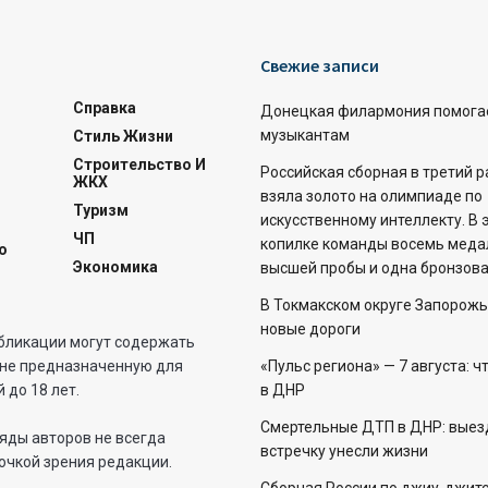
Свежие записи
Справка
Донецкая филармония помога
музыкантам
Стиль Жизни
Строительство И
Российская сборная в третий 
ЖКХ
взяла золото на олимпиаде по
Туризм
искусственному интеллекту. В 
ЧП
копилке команды восемь меда
о
Экономика
высшей пробы и одна бронзова
В Токмакском округе Запорожь
новые дороги
бликации могут содержать
не предназначенную для
«Пульс региона» — 7 августа: ч
 до 18 лет.
в ДНР
Смертельные ДТП в ДНР: выез
яды авторов не всегда
встречку унесли жизни
очкой зрения редакции.