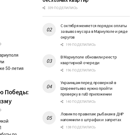
339 ПОДЕЛИЛИСЬ
С октября меняется порядок оплаты
за вывоз мусора в Мариуполе и ряде
округов
0
199 ПОДЕЛИЛИСЬ
Мариуполя
В Мариуполе обновили реестр
ли
квартирной очереди
ке 50-летия
196 ПОДЕЛИЛИСЬ
Украинцам перед проверкой в
Шереметьево нужно пройти
ю Победы:
проверку в ruID приложении
изму
140 ПОДЕЛИЛИСЬ
0
Ловим по правилам: рыбакам в ДНР
напомнили о штрафах и запретах
икой
П
138 ПОДЕЛИЛИСЬ
аботы по