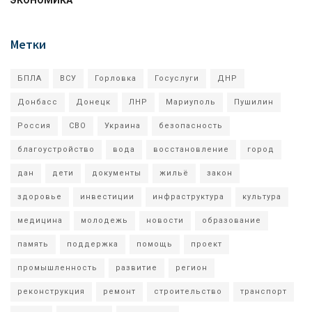
Метки
БПЛА
ВСУ
Горловка
Госуслуги
ДНР
Донбасс
Донецк
ЛНР
Мариуполь
Пушилин
Россия
СВО
Украина
безопасность
благоустройство
вода
восстановление
город
дан
дети
документы
жильё
закон
здоровье
инвестиции
инфраструктура
культура
медицина
молодежь
новости
образование
память
поддержка
помощь
проект
промышленность
развитие
регион
реконструкция
ремонт
строительство
транспорт