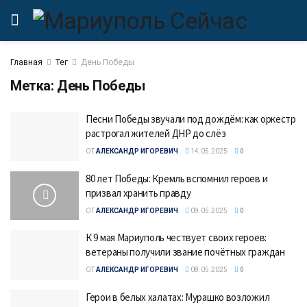
Главная
Тег
День Победы
Метка:
День Победы
Песни Победы звучали под дождём: как оркестр
растрогал жителей ДНР до слёз
ОТ
АЛЕКСАНДР ИГОРЕВИЧ
14.05.2025
0
80 лет Победы: Кремль вспомнил героев и
призвал хранить правду
ОТ
АЛЕКСАНДР ИГОРЕВИЧ
09.05.2025
0
К 9 мая Мариуполь чествует своих героев:
ветераны получили звание почётных граждан
ОТ
АЛЕКСАНДР ИГОРЕВИЧ
08.05.2025
0
Герои в белых халатах: Мурашко возложил