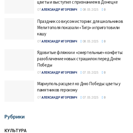
цветы и выступил с признанием в Донецке
ОТ
АЛЕКСАНДР ИГОРЕВИЧ
08.05.2025
0
Праздник со вкусом истории: для школьников
Мелитополя показали «Тигр» и приготовили
кашу
ОТ
АЛЕКСАНДР ИГОРЕВИЧ
08.05.2025
0
Ядовитые фляжки и «смертельные» конфеты:
разоблачение новых страшилок перед Днём
Победы
ОТ
АЛЕКСАНДР ИГОРЕВИЧ
07.05.2025
0
Мариуполь расцвел ко Дню Победы: цветы у
памятников героизму
ОТ
АЛЕКСАНДР ИГОРЕВИЧ
07.05.2025
0
Рубрики
КУЛЬТУРА