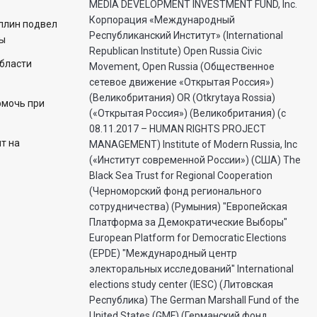
MEDIA DEVELOPMENT INVESTMENT FUND, Inc.
Корпорация «Международный
ллин подвел
Республиканский Институт» (International
ды
Republican Institute) Open Russia Civic
области
Movement, Open Russia (Общественное
сетевое движение «Открытая Россия»)
(Великобритания) OR (Otkrytaya Rossia)
омочь при
(«Открытая Россия») (Великобритания) (с
08.11.2017 – HUMAN RIGHTS PROJECT
т на
MANAGEMENT) Institute of Modern Russia, Inc
(«Институт современной России») (США) The
Black Sea Trust for Regional Cooperation
(Черноморский фонд регионального
сотрудничества) (Румыния) "Европейская
Платформа за Демократические Выборы"
European Platform for Democratic Elections
(EPDE) "Международный центр
электоральных исследований" International
elections study center (IESC) (Литовская
Республика) The German Marshall Fund of the
United States (GMF) (Германский фонд