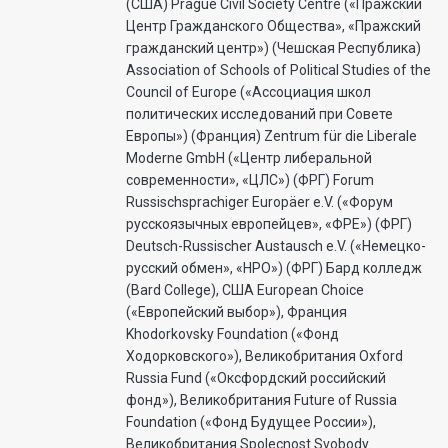
(США) Prague Civil Society Centre («Пражский
Центр Гражданского Общества», «Пражский
гражданский центр») (Чешская Республика)
Association of Schools of Political Studies of the
Council of Europe («Ассоциация школ
политических исследований при Совете
Европы») (Франция) Zentrum für die Liberale
Moderne GmbH («Центр либеральной
современности», «ЦЛС») (ФРГ) Forum
Russischsprachiger Europäer e.V. («Форум
русскоязычных европейцев», «ФРЕ») (ФРГ)
Deutsch-Russischer Austausch e.V. («Немецко-
русский обмен», «НРО») (ФРГ) Бард колледж
(Bard College), США European Choice
(«Европейский выбор»), Франция
Khodorkovsky Foundation («Фонд
Ходорковского»), Великобритания Oxford
Russia Fund («Оксфордский российский
фонд»), Великобритания Future of Russia
Foundation («Фонд Будущее России»),
Великобритания Spolecnost Svobody