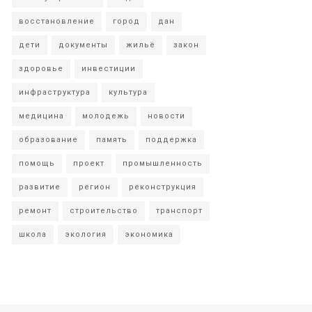
восстановление
город
дан
дети
документы
жильё
закон
здоровье
инвестиции
инфраструктура
культура
медицина
молодежь
новости
образование
память
поддержка
помощь
проект
промышленность
развитие
регион
реконструкция
ремонт
строительство
транспорт
школа
экология
экономика