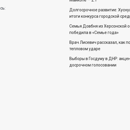
Майкопе — 2:1
сь:
Долгосрочное развитие: Хусну
итоги конкурса городской сре
Семья Довбня из Херсонской 
победила в «Семье года»
Врач Лисевич рассказал, как п
тепловом ударе
Выборы в Госдуму в ДНР: акцен
досрочном голосовании