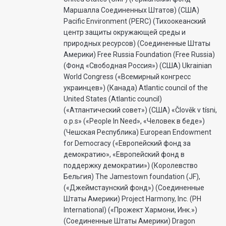
Маршалла Соединенных Штатов) (США)
Pacific Environment (PERC) (Тихоокеанский
центр защиты окружающей среды и
природных ресурсов) (Соединенные Штаты
Америки) Free Russia Foundation (Free Russia)
(Фонд «Свободная Россия») (США) Ukrainian
World Congress («Всемирный конгресс
украинцев») (Канада) Atlantic council of the
United States (Atlantic council)
(«Атлантический совет») (США) «Člověk v tísni,
o.p.s» («People In Need», «Человек в беде»)
(Чешская Республика) European Endowment
for Democracy («Европейский фонд за
демократию», «Европейский фонд в
поддержку демократии») (Королевство
Бельгия) The Jamestown foundation (JF),
(«Джеймстаунский фонд») (Соединенные
Штаты Америки) Project Harmony, Inc. (PH
International) («Прожект Хармони, Инк.»)
(Соединенные Штаты Америки) Dragon