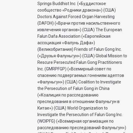
Springs Buddhist Inc. («Буддистское
сообщество «Родники дракона») (США)
Doctors Against Forced Organ Harvesting
(DAFOH) («Врачи против насильственного
извлечения органов») (США) The European
Falun Dafa Association («Европейская
ассоциация «Фалунь Дафа»)
(Великобритания) Friends of Falun Gong Inc.
(«Друзья Фалуньгун») (США) Global Mission to
Rescure Persecuted Falun Gong Practitioners
Inc. (GMRPFGP) («Всемирный совет по
спасению подвергаемых гонениям адептов
«Фалуньгун») (США) Coalition to Investigate
the Persecution of Falun Gong in China
(«Коалиция по расследованию
преследования в отношении Фалуньгун в
Китае») (США) World Organization to
Investigate the Persecution of Falun Gong Inc.
(WOIPFG) («Всемирная организация по
расследованию преследований Фалуньгун»)