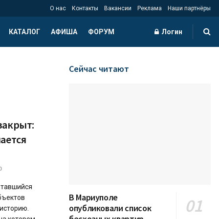
О нас
Контакты
Вакансии
Реклама
Наши партнёры
КАТАЛОГ
АФИША
ФОРУМ
Логин
Сейчас читают
закрыт:
нается
0
читавшийся
В Мариуполе
бъектов
опубликовали список
 историю.
бесхозных квартир