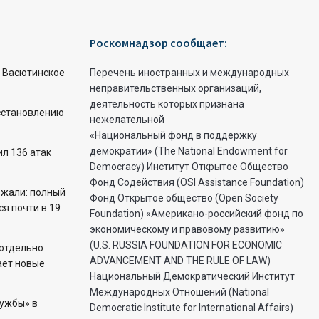
Роскомнадзор сообщает:
и Васютинское
Перечень иностранных и международных
неправительственных организаций,
деятельность которых признана
осстановлению
нежелательной
«Национальный фонд в поддержку
демократии» (The National Endowment for
л 136 атак
Democracy) Институт Открытое Общество
Фонд Содействия (OSI Assistance Foundation)
жали: полный
Фонд Открытое общество (Open Society
ся почти в 19
Foundation) «Американо-российский фонд по
экономическому и правовому развитию»
(U.S. RUSSIA FOUNDATION FOR ECONOMIC
 отдельно
ADVANCEMENT AND THE RULE OF LAW)
ает новые
Национальный Демократический Институт
Международных Отношений (National
ружбы» в
Democratic Institute for International Affairs)