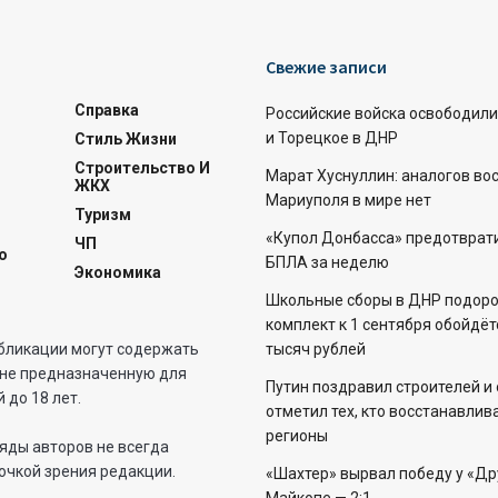
Свежие записи
Справка
Российские войска освободил
и Торецкое в ДНР
Стиль Жизни
Строительство И
Марат Хуснуллин: аналогов в
ЖКХ
Мариуполя в мире нет
Туризм
«Купол Донбасса» предотврати
ЧП
о
БПЛА за неделю
Экономика
Школьные сборы в ДНР подоро
комплект к 1 сентября обойдёт
бликации могут содержать
тысяч рублей
не предназначенную для
Путин поздравил строителей и
 до 18 лет.
отметил тех, кто восстанавлив
регионы
яды авторов не всегда
очкой зрения редакции.
«Шахтер» вырвал победу у «Д