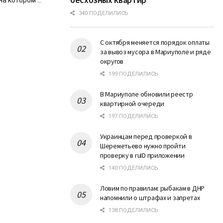
 котором ...
340 ПОДЕЛИЛИСЬ
С октября меняется порядок оплаты
за вывоз мусора в Мариуполе и ряде
округов
199 ПОДЕЛИЛИСЬ
В Мариуполе обновили реестр
квартирной очереди
197 ПОДЕЛИЛИСЬ
Украинцам перед проверкой в
Шереметьево нужно пройти
проверку в ruID приложении
140 ПОДЕЛИЛИСЬ
Ловим по правилам: рыбакам в ДНР
напомнили о штрафах и запретах
138 ПОДЕЛИЛИСЬ