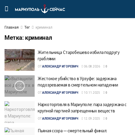
Главная
Тег
криминал
Метка:
криминал
Жительница Старобешево избила подругу
граблями
ОТ
АЛЕКСАНДР ИГОРЕВИЧ
06.08.2026
0
Жестокое убийство в Урзуфе: задержана
подозреваемая в смертельном нападении
ОТ
АЛЕКСАНДР ИГОРЕВИЧ
10.11.2025
0
Наркоторговля в Мариуполе: пара задержана с
крупной партией запрещенных веществ
ОТ
АЛЕКСАНДР ИГОРЕВИЧ
12.09.2025
0
Пьяная ссора — смертельный финал: