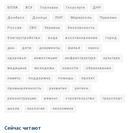
БПЛА
ВСУ
Горловка
Госуслуги
ДНР
Донбасс
Донецк
ЛНР
Мариуполь
Пушилин
Россия
СВО
Украина
безопасность
благоустройство
вода
восстановление
город
дан
дети
документы
жильё
закон
здоровье
инвестиции
инфраструктура
культура
медицина
молодежь
новости
образование
память
поддержка
помощь
проект
промышленность
развитие
регион
реконструкция
ремонт
строительство
транспорт
школа
экология
экономика
Сейчас читают