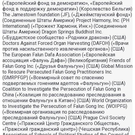
(«Европейский фонд за демократию», «Европейский
фонд в поддержку демократии») (Королевство Бельгия)
The Jamestown foundation (JF), («Джеймстаунский фонд»)
(Соединенные Штаты Америки) Project Harmony, Inc. (PH
International) («Прожект Хармони, Инк.») (Соединенные
Штаты Америки) Dragon Springs Buddhist Inc.
(«Буддистское сообщество «Родники дракона») (США)
Doctors Against Forced Organ Harvesting (DAFOH) («Врачи
против насильственного извлечения органов») (США)
The European Falun Dafa Association («Европейская
ассоциация «Фалунь Дафа») (Великобритания) Friends of
Falun Gong Inc. («Друзья Фалуньгун») (США) Global Mission
to Rescure Persecuted Falun Gong Practitioners Inc.
(GMRPFGP) («Всемирный совет по спасению
подвергаемых гонениям адептов «Фалуньгун») (США)
Coalition to Investigate the Persecution of Falun Gong in
China («Коалиция по расследованию преследования в
отношении Фалуньгун в Китае») (США) World Organization
to Investigate the Persecution of Falun Gong Inc. (WOIPFG)
(«Всемирная организация по расследованию
преследований Фалуньгун») (США) Prague Civil Society
Centre («Пражский Центр Гражданского Общества»,
«Пражский гражданский центр») (Чешская Республика)
Association of Schools of Political Studies of the Council of