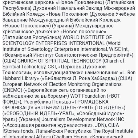
христианская церковь «Новое Поколение») (Латвийская
Республика) Духовний Навчальний Заклад Міжнародний
Біблійний Коледж «Нове Покоління» (Духовное Учебное
Заведение Международный Библейский Колледж
«Новое Поколение») (Украина) Международное
христианское движение «Новое поколение»
(Латвийская Республика) WORLD INSTITUTE OF
SCIENTOLOGY ENTERPRISES INTERNATIONAL (World
Institute of Scientology Enterprises International, WISE Int.,
«Всемирный Институт Саентологических Предприятий»)
(США) CHURCH OF SPIRITUAL TECHNOLOGY (Church of
Spiritual Technology, CST, «Церковь Духовной
Технологии», использующая также наименование «L. Ron
Hubbard Library» («Библиотека Л. Рона Хаббарда») (США)
European Network of Election Monitoring Organizations
(ENEMO) («Европейская сеть организаций по
наблюдению за выборами») WOT Foundation («ВОТ
ФОНД»), Республика Польша «ГРОМАДСЬКА
ОРГАНI3АЦIЯ «ВIЛЬНИЙ IДЕЛЬ-УРАЛ» (ГО «IДЕЛЬ»)
(«СВОБОДНЫЙ ИДЕЛЬ-УРАЛ», «Свободный Идель-
Урал») (Украина) Journalism Development Network INC
(«Ассоциация развития журналистики», JDN), США
IStories fonds, Латвийская Республика The Royal Institute
of International Affairs (Chatham House, «Королевский