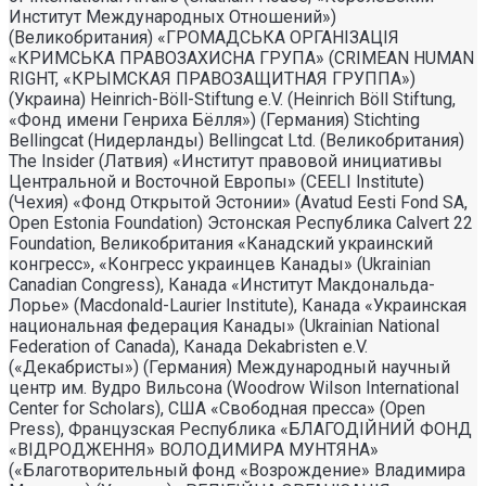
Институт Международных Отношений»)
(Великобритания) «ГРОМАДСЬКА ОРГАНIЗАЦIЯ
«КРИМСЬКА ПРАВОЗАХИСНА ГРУПА» (CRIMEAN HUMAN
RIGHT, «КРЫМСКАЯ ПРАВОЗАЩИТНАЯ ГРУППА»)
(Украина) Heinrich-Böll-Stiftung e.V. (Heinrich Böll Stiftung,
«Фонд имени Генриха Бёлля») (Германия) Stichting
Bellingcat (Нидерланды) Bellingcat Ltd. (Великобритания)
The Insider (Латвия) «Институт правовой инициативы
Центральной и Восточной Европы» (CEELI Institute)
(Чехия) «Фонд Открытой Эстонии» (Avatud Eesti Fond SA,
Open Estonia Foundation) Эстонская Республика Calvert 22
Foundation, Великобритания «Канадский украинский
конгресс», «Конгресс украинцев Канады» (Ukrainian
Canadian Congress), Канада «Институт Макдональда-
Лорье» (Macdonald-Laurier Institute), Канада «Украинская
национальная федерация Канады» (Ukrainian National
Federation of Canada), Канада Dekabristen e.V.
(«Декабристы») (Германия) Международный научный
центр им. Вудро Вильсона (Woodrow Wilson International
Center for Scholars), США «Свободная пресса» (Open
Press), Французская Республика «БЛАГОДIЙНИЙ ФОНД
«ВIДРОДЖЕННЯ» ВОЛОДИМИРА МУНТЯНА»
(«Благотворительный фонд «Возрождение» Владимира