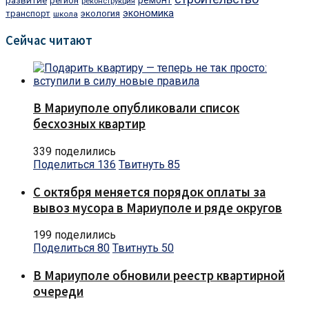
развитие
ремонт
регион
реконструкция
экономика
транспорт
экология
школа
Сейчас читают
В Мариуполе опубликовали список
бесхозных квартир
339 поделились
Поделиться
136
Твитнуть
85
С октября меняется порядок оплаты за
вывоз мусора в Мариуполе и ряде округов
199 поделились
Поделиться
80
Твитнуть
50
В Мариуполе обновили реестр квартирной
очереди