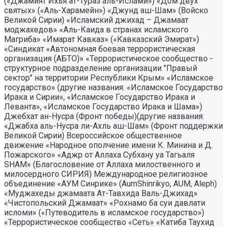
(«Джамият Ихья ат-Тураз аль-Ислами») «Дом двух
святых» («Аль-Харамейн») «Джунд аш-Шам» (Войско
Великой Сирии) «Исламский джихад – Джамаат
моджахедов» «Аль-Каида в странах исламского
Магриба» «Имарат Кавказ» («Кавказский Эмират»)
«Синдикат «Автономная боевая террористическая
организация (АБТО)» «Террористическое сообщество -
структурное подразделение организации "Правый
сектор" на территории Республики Крым» «Исламское
государство» (другие названия: «Исламское Государство
Ирака и Сирии», «Исламское Государство Ирака и
Леванта», «Исламское Государство Ирака и Шама»)
Джебхат ан-Нусра (Фронт победы)(другие названия:
«Джабха аль-Нусра ли-Ахль аш-Шам» (Фронт поддержки
Великой Сирии) Всероссийское общественное
движение «Народное ополчение имени К. Минина и Д.
Пожарского» «Аджр от Аллаха Субхану уа Тагьаля
SHAM» (Благословение от Аллаха милоственного и
милосердного СИРИЯ) Международное религиозное
объединение «АУМ Синрике» (AumShinrikyo, AUM, Aleph)
«Муджахеды джамаата Ат-Тавхида Валь-Джихад»
«Чистопольский Джамаат» «Рохнамо ба суи давлати
исломи» («Путеводитель в исламское государство»)
«Террористическое сообщество «Сеть» «Катиба Таухид