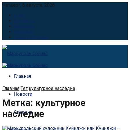
Четверг, 6 августа, 2026
О нас
Контакты
Вакансии
Реклама
Наши партнёры
Главная
Главная
Тег
культурное наследие
Новости
Метка:
культурное
наследие
Справка