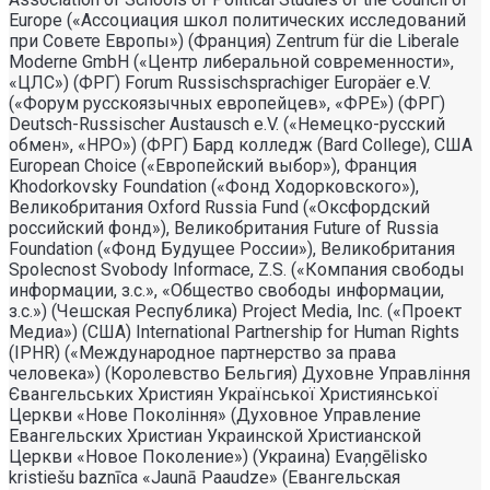
Europe («Ассоциация школ политических исследований
при Совете Европы») (Франция) Zentrum für die Liberale
Moderne GmbH («Центр либеральной современности»,
«ЦЛС») (ФРГ) Forum Russischsprachiger Europäer e.V.
(«Форум русскоязычных европейцев», «ФРЕ») (ФРГ)
Deutsch-Russischer Austausch e.V. («Немецко-русский
обмен», «НРО») (ФРГ) Бард колледж (Bard College), США
European Choice («Европейский выбор»), Франция
Khodorkovsky Foundation («Фонд Ходорковского»),
Великобритания Oxford Russia Fund («Оксфордский
российский фонд»), Великобритания Future of Russia
Foundation («Фонд Будущее России»), Великобритания
Spolecnost Svobody Informace, Z.S. («Компания свободы
информации, з.с.», «Общество свободы информации,
з.с.») (Чешская Республика) Project Media, Inc. («Проект
Медиа») (США) International Partnership for Human Rights
(IPHR) («Международное партнерство за права
человека») (Королевство Бельгия) Духовне Управлiння
Євангельських Християн Української Християнської
Церкви «Нове Поколiння» (Духовное Управление
Евангельских Христиан Украинской Христианской
Церкви «Новое Поколение») (Украина) Evaņgēlisko
kristiešu baznīca «Jaunā Paaudze» (Евангельская