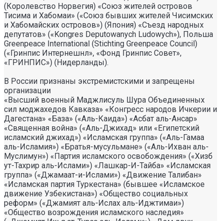
(Королевство Норвегия) «Союз жителей островов
Тисима и Хабомаи» («Союз бывших жителей Чисимских
и Хабомайских островов») (Япония) «Съезд народных
депутатов» («Kongres Deputowanych Ludowych»), Польша
Greenpeace International (Stichting Greenpeace Council)
(«Гринпис Интернешнл», «Фонд Гринпис Совет»,
«ГРИНПИС») (Нидерланды).
В России признаны экстремистскими и запрещены
организации
«Высший военный Маджлисуль Шура Объединенных
сил моджахедов Кавказа» «Конгресс народов Ичкерии и
Дагестана» «База» («Аль-Каида») «Асбат аль-Ансар»
«Священная война» («Аль-Джихад» или «Египетский
исламский джихад») «Исламская группа» («Аль-Гамаа
аль-Исламия») «Братья-мусульмане» («Аль-Ихван аль-
Муслимун») «Партия исламского освобождения» («Хизб
ут-Тахрир аль-Ислами») «Лашкар-И-Тайба» «Исламская
группа» («Джамаат-и-Ислами») «Движение Талибан»
«Исламская партия Туркестана» (бывшее «Исламское
движение Узбекистана») «Общество социальных
реформ» («Джамият аль-Ислах аль-Иджтимаи»)
«Общество возрождения исламского наследия»