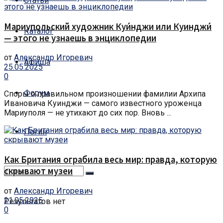
Статьи
Мариупольский художник Куи́нджи или Куинджи́
Каталог
— этого не узнаешь в энциклопедии
от
Александр Игоревич
Афиша
25.05.2025
0
Форум
Споры о правильном произношении фамилии Архипа
Ивановича Куинджи — самого известного уроженца
Мариуполя — не утихают до сих пор. Вновь ...
Логин
Как Британия ограбила весь мир: правда, которую
скрывают музеи
от
Александр Игоревич
21.05.2025
Результатов нет
0