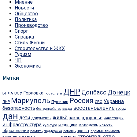
Мнение
Новости
Общество
Политика
Производство
Спорт
Справка
Стиль Жизни
Строительство и ЖКХ
Туризм
ЧП
Экономика
Метки
ДНР
Донецк
Донбасс
ВСУ
Горловка
БПЛА
Госуслуги
Мариуполь
Россия
Украина
Пушилин
СВО
ЛНР
восстановление
безопасность
вода
город
благоустройство
дан
дети
жильё
здоровье
закон
документы
инвестиции
инфраструктура
медицина
молодежь
культура
новости
образование
память
проект
промышленность
поддержка
помощь
строительство