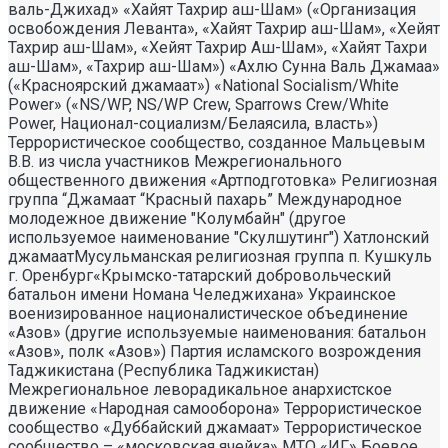
валь-Джихад» «Хайят Тахрир аш-Шам» («Организация
освобождения Леванта», «Хайят Тахрир аш-Шам», «Хейят
Тахрир аш-Шам», «Хейят Тахрир Аш-Шам», «Хайят Тахри
аш-Шам», «Тахрир аш-Шам») «Ахлю Сунна Валь Джамаа»
(«Красноярский джамаат») «National Socialism/White
Power» («NS/WP, NS/WP Crew, Sparrows Crew/White
Power, Национал-социализм/Белаясила, власть»)
Террористическое сообщество, созданное Мальцевым
В.В. из числа участников Межрегионального
общественного движения «Артподготовка» Религиозная
группа “Джамаат “Красный пахарь” Международное
молодежное движение "Колумбайн" (другое
используемое наименование "Скулшутинг") Хатлонский
джамаатМусульманская религиозная группа п. Кушкуль
г. Оренбург«Крымско-татарский добровольческий
батальон имени Номана Челеджихана» Украинское
военизированное националистическое объединение
«Азов» (другие используемые наименования: батальон
«Азов», полк «Азов») Партия исламского возрождения
Таджикистана (Республика Таджикистан)
Межрегиональное леворадикальное анархистское
движение «Народная самооборона» Террористическое
сообщество «Дуббайский джамаат» Террористическое
сообщество – «московская ячейка» МТО «ИГ» Боевое