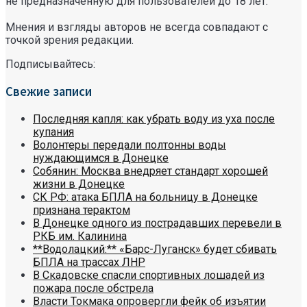
не предназначенную для пользователей до 18 лет.
Мнения и взгляды авторов не всегда совпадают с
точкой зрения редакции.
Подписывайтесь:
Свежие записи
Последняя капля: как убрать воду из уха после
купания
Волонтеры передали полтонны воды
нуждающимся в Донецке
Собянин: Москва внедряет стандарт хорошей
жизни в Донецке
СК РФ: атака БПЛА на больницу в Донецке
признана терактом
В Донецке одного из пострадавших перевели в
РКБ им. Калинина
**Водолацкий:** «Барс-Луганск» будет сбивать
БПЛА на трассах ЛНР
В Скадовске спасли спортивных лошадей из
пожара после обстрела
Власти Токмака опровергли фейк об изъятии