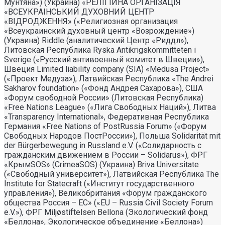
Мунтяна») (Украина) «РЕЛIГIЙНА ОРГАНIЗАЦIЯ
«ВСЕУКРАIНСЬКИЙ ДУХОВНИЙ ЦЕНТР
«ВIДРОДЖЕННЯ» («Религиозная организация
«Всеукраинский духовный центр «Возрождение»)
(Украина) Riddle (аналитический Центр «Риддл»),
Литовская Республика Ryska Antikrigskommitteten i
Sverige («Русский антивоенный комитет в Швеции»),
Швеция Limited liability company (SIA) «Medusa Project»
(«Проект Медуза»), Латвийская Республика «The Andrei
Sakharov foundation» («Фонд Андрея Сахарова»), США
«Форум свободной России» (Литовская Республика)
«Free Nations League» («Лига Свободных Наций»), Литва
«Transparеncy International», Федеративная Республика
Германия «Free Nations of PostRussia Forum» («Форум
Свободных Народов ПостРоссии»), Польша Solidarität mit
der Bürgerbewegung in Russland e.V. («Солидарность с
гражданским движением в России – Solidarus»), ФРГ
«КрымSOS» (CrimeaSOS) (Украина) Briva Universitate
(«Свободный университет»), Латвийская Республика The
Institute for Statecraft («Институт государственного
управления»), Великобритания «Форум гражданского
общества Россия – ЕС» («EU – Russia Civil Society Forum
e.V.»), ФРГ Miljøstiftelsen Bellona (Экологический фонд
«Беллона», Экологическое объединение «Беллона»)