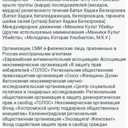
крыло группы (вирда) последователей (мюидов,
мурдов) религиозного течения Батал-Хаджи Белхороева
(Батал-Хаджи, баталхаджинцев, белхороевцев, тариката
шейха овлия (устаза) Батал-Хаджи Белхороева)
Международное движение «Маньяки Культ Убийц»
(другие используемые наименования «Маньяки Культ
Убийств», «Молодёжь Которая Улыбается», М.К.У.).
Организации, СМИ и физические лица, признанные в
России иностранными агентами
«Евразийская антимонопольная ассоциация» Ассоциация некоммерческих организаций «В защиту прав избирателей «ГОЛОС» Региональная общественная правозащитная организация «Союз «Женщины Дона» Автономная некоммерческая научно- исследовательская организация «Центр социальной политики и гендерных исследований» Региональная общественная организация в защиту демократических прав и свобод «ГОЛОС» Некоммерческая организация Фонд «Костромской центр поддержки общественных инициатив» Калининградская региональная общественная организация «Экозащита!-Женсовет» Фонд содействия защите прав и свобод граждан «Общественный вердикт» Межрегиональная общественная организация Правозащитный Центр «Мемориал» Автономная некоммерческая организация «Юристы за конституционные права и свободы» Межрегиональная Ассоциация правозащитных общественных объединений «Правозащитная ассоциация» Санкт-Петербургская региональная общественная правозащитная организация «Солдатские матери Санкт-Петербурга» Фонд «Институт Развития Свободы Информации» Автономная некоммерческая организация «Научный центр международных исследований «ПИР» Ассоциация «Партнерство для развития» (Саратовская региональная общественная благотворительная организация) Частное учреждение «Информационное агентство МЕМО. РУ» Некоммерческое партнерство «Институт региональной прессы» Автономная некоммерческая организация «Московская школа гражданского просвещения» Архангельская региональная общественная организация социально- психологической и правовой помощи лесбиянкам, геям, бисексуалам и трансгендерам (ЛГБТ) «Ракурс» Карачаево-Черкесская Республиканская молодежная общественная организация «Союз молодых политологов» Общероссийское общественное движение защиты прав человека «За права человека» Краснодарская краевая общественная организация выпускников вузов Калининградская региональная общественная организация «Правозащитный центр» Региональная общественная организация «Общественная комиссия по сохранению наследия академика Сахарова» Санкт-Петербургская правозащитная общественная организация «Лига избирательниц» Фонд поддержки свободы прессы Санкт-Петербургская общественная правозащитная организация «Гражданский контроль» Автономная некоммерческая организация информационных и правовых услуг «Ресурсный правозащитный центр» Межрегиональная общественная правозащитная организация «Человек и Закон» Автономная некоммерческая организация «Центр социального проектирования «Возрождение» Межрегиональная общественная организация «Информационно- просветительский центр «Мемориал» Межрегиональная общественная организация «Комитет против пыток» «Частное учреждение в Санкт- Петербурге по административной поддержке реализации программ и проектов Совета Министров северных стран» Автономная некоммерческая правозащитная организация «Молодежный центр консультации и тренинга» Еврейское областное региональное отделение Общероссийской общественной организации «Муниципальная Академия» Некоммерческое партнерство «Институт развития прессы-Сибирь» Мурманская региональная общественная организация «Центр социально-психологической помощи и правовой поддержки жертв дискриминации и гомофобии «Максимум» Межрегиональный общественный фонд содействия развитию гражданского общества «ГОЛОС – Поволжье» Межрегиональная благотворительная общественная организация «Сибирский экологический центр» Фонд «Центр гражданского анализа и независимых исследований «ГРАНИ» Городская общественная организация «Самарский центр гендерных исследований» Региональный Фонд «Центр Защиты Прав Средств Массовой Информации» Челябинский региональный благотворительный общественный фонд «За природу» Челябинское региональное экологическое общественное движение «За природу» Общественное региональное движение «Новгородский Женский Парламент» Самарская региональная общественная организация содействия гармонизации межнациональных отношений «АЗЕРБАЙДЖАН» Мурманская региональная молодежная общественная организация «Гуманистическое движение молодежи» Мурманская региональная общественная экологическая организация «Беллона-Мурманск» Частное учреждение дополнительного профессионального образования «Учебный центр экологии и безопасности» Фонд поддержки социальных проектов «Миграция XXI век» Ростовская городская общественная организация «ЭКО-ЛОГИКА» Автономная некоммерческая организация «Центр антикоррупционных исследований и инициатив «Трансперенси Интернешнл-Р» Озерская городская социально- экологическая общественная организация «Планета надежд» Новосибирский областной общественный фонд «Фонд защиты прав потребителей» Региональная общественная благотворительная организация помощи беженцам и мигрантам «Гражданское содействие» Фонд поддержки расследовательской журналистики – Фонд 19/29 Калининградская региональная общественная организация информационно-правовых программ «Женская лига» Автономная некоммерческая организация «Мемориальный центр истории политических репрессий «Пермь-36» Ассоциация «Экспертно-правовое партнерство «Союз» Некоммерческое партнерство «Клуб бухгалтеров и аудиторов некоммерческих организаций» «Частное учреждение в Калининграде по административной поддержке реализации программ и проектов Совета Министров северных стран» Межрегиональная благотворительная общественная организация «Центр развития некоммерческих организаций» Негосударственное образовательное учреждение дополнительного профессионального образования (повышение квалификации) специалистов «АКАДЕМИЯ ПО ПРАВАМ ЧЕЛОВЕКА» Свердловская региональная общественная организация «Сутяжник» Нижегородская региональная общественная организация «Экологический центр «Дронт» ФОНД НЕКОММЕРЧЕСКИХ ПРОГРАММ ДМИТРИЯ ЗИМИНА «ДИНАСТИЯ» НЕКОММЕРЧЕСКАЯ ОРГАНИЗАЦИЯ НАУЧНЫЙ ФОНД ТЕОРЕТИЧЕСКИХ И ПРИКЛАДНЫХ ИССЛЕДОВАНИЙ «ЛИБЕРАЛЬНАЯ МИССИЯ» Территориальное объединение работодателей «Ефремовский районный союз промышленников и предпринимателей» Региональная общественная организация «Центр независимых исследователей Республики Алтай» ФОНД "СИБИРСКИЙ ЦЕНТР ПОДДЕРЖКИ ОБЩЕСТВЕННЫХ ИНИЦИАТИВ" РЕСПУБЛИКАНСКАЯ МОЛОДЕЖНАЯ ОБЩЕСТВЕННАЯ ОРГАНИЗАЦИЯ «НУОРИ КАРЬЯЛА» («МОЛОДАЯ КАРЕЛИЯ) МЕЖРЕГИОНАЛЬНЫЙ ОБЩЕСТВЕННЫЙ ФОНД МИРА НА ЮГЕ И СЕВЕРНОМ КАВКАЗЕ Автономная некоммерческая организация «Центр независимых социологических исследований» Автономная некоммерческая организация «Центр информации «ФРИИНФОРМ» Региональная общественная организация содействия охране репродуктивного здоровья граждан «Народонаселение и Развитие» Алтайская краевая общественная организация «Геблеровское экологическое общество» АССОЦИАЦИЯ «СОДЕЙСТВИЕ В ПРАВОВОЙ ЗАЩИТЕ НАСЕЛЕНИЯ «ПРАВОВАЯ ОСНОВА» Межрегиональная общественная организация «Северная природоохранная коалиция» КОМИ РЕГИОНАЛЬНАЯ ОБЩЕСТВЕННАЯ ОРГАНИЗАЦИЯ «КОМИССИЯ ПО ЗАЩИТЕ ПРАВ ЧЕЛОВЕКА «МЕМОРИАЛ» Алтайский краевой эколого- культурный общественный фонд «Алтай-21век» МЕЖРЕГИОНАЛЬНЫЙ ОБЩЕСТВЕННЫЙ ФОНД СОДЕЙСТВИЯ РАЗВИТИЮ ГРАЖДАНСКОГО ОБЩЕСТВА «ГОЛОС – УРАЛ» ФОНД ПОДДЕРЖКИ СРЕДСТВ МАССОВОЙ ИНФОРМАЦИИ «СРЕДА» Нижегородская областная социально- экологическая общественная организация «Зеленый мир» ФОНД «ГРАЖДАНСКОЕ ДЕЙСТВИЕ» Некоммерческое партнерство «Альянс фондов местных сообществ Пермского края» Кабардино-Балкарский республиканский общественный правозащитный центр Региональное отделение Общероссийского общественного движения «За права человека» ЧЕЧЕНСКАЯ РЕГИОНАЛЬНАЯ ОБЩЕСТВЕННАЯ ОРГАНИЗАЦИЯ «ПРАВОЗАЩИТНЫЙ ЦЕНТР ЧЕЧЕНСКОЙ РЕСПУБЛИКИ» Межрегиональный общественный экологический фонд «ИСАР-СИБИРЬ» ОБЩЕСТВЕННАЯ ОРГАНИЗАЦИЯ «ПЕРМСКИЙ РЕГИОНАЛЬНЫЙ ПРАВОЗАЩИТНЫЙ ЦЕНТР» Региональная общественная организация по улучшению качества жизни общества «Сибирская линия жизни» Фонд в поддержку демократии «ГОЛОС» Региональная общественная организация «Еврейский общинный культурный центр Рязанской области «Хесед-Тшува» Региональная общественная организация «Экологическая вахта Сахалина» Региональная общественная организация «Экологическая вахта Сахалина» Автономная некоммерческая организация «Информационно- исследовательский центр «Ясавэй Манзара» Межрегиональная общественная благотворительная организация «Общество защиты прав потребителей и охраны окружающей среды «ПРИНЦИПЪ» Автономная некоммерческая организация «Дальневосточный центр развития гражданских инициатив и социального партнерства» Союз общественных объединений «Российский исследовательский центр по правам человека» Фонд содействия развитию гражданского общества и правам человека «Женщины Дона» Красноярское региональное экологическое общественное движение «Друзья сибирских лесов» Омская городская общественная организация «Фотоклуб «Со-бытие» Региональное общественное учреждение научно-информационный центр «МЕМОРИАЛ» Иркутская региональная общественная организация «Байкальская Экологическая Волна» Некоммерческая организация «Фонд защиты гласности» Автономная некоммерческая организация «Институт прав человека» Межрегиональная общественная организация «Центр содействия коренным малочисленным народам Севера» Местная общественная благотворительная экологическая организация Зеленый Мир Автономная некоммерческая организация «Правозащитная организация «МАШР» Калининградская региональная общественная организация содействия развитию женского сообщества «Мир женщины» Региональная общественная организация «Информационно- исследовательский центр «Панорама» Забайкальское краевое общественное учреждение «Общественный экологический центр «Даурия» Городская общественная организация «Екатеринбургское общество «МЕМОРИАЛ» Межрегиональная общественная организация «Комитет по предотвращению пыток» Межрегиональная общественная организация «Бюро общественных расследований» Нижегородская региональная общественная организация «Институт прогнозирования и урегулирования политических конфликтов» Городская общественная организация «Рязанское историко- просветительское и правозащитное общество «Мемориал» (Рязанский Мемориал) Санкт-Петербургская общественная организация «Общество содействия социальной защите граждан «Петербургская ЭГИДА» Челябинский региональный орган общественной самодеятельности