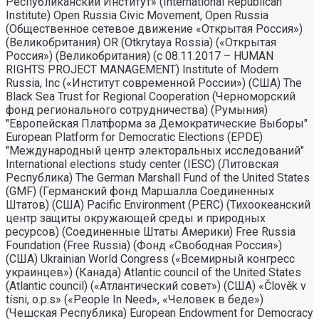
Республиканский Институт» (International Republican
Institute) Open Russia Civic Movement, Open Russia
(Общественное сетевое движение «Открытая Россия»)
(Великобритания) OR (Otkrytaya Rossia) («Открытая
Россия») (Великобритания) (с 08.11.2017 – HUMAN
RIGHTS PROJECT MANAGEMENT) Institute of Modern
Russia, Inc («Институт современной России») (США) The
Black Sea Trust for Regional Cooperation (Черноморский
фонд регионального сотрудничества) (Румыния)
"Европейская Платформа за Демократические Выборы"
European Platform for Democratic Elections (EPDE)
"Международный центр электоральных исследований"
International elections study center (IESC) (Литовская
Республика) The German Marshall Fund of the United States
(GMF) (Германский фонд Маршалла Соединенных
Штатов) (США) Pacific Environment (PERC) (Тихоокеанский
центр защиты окружающей среды и природных
ресурсов) (Соединенные Штаты Америки) Free Russia
Foundation (Free Russia) (Фонд «Свободная Россия»)
(США) Ukrainian World Congress («Всемирный конгресс
украинцев») (Канада) Atlantic council of the United States
(Atlantic council) («Атлантический совет») (США) «Člověk v
tísni, o.p.s» («People In Need», «Человек в беде»)
(Чешская Республика) European Endowment for Democracy