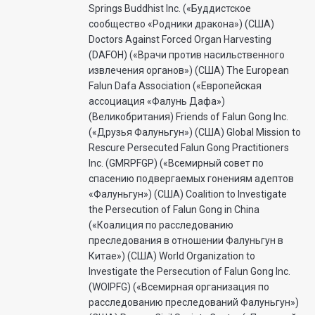
Springs Buddhist Inc. («Буддистское
сообщество «Родники дракона») (США)
Doctors Against Forced Organ Harvesting
(DAFOH) («Врачи против насильственного
извлечения органов») (США) The European
Falun Dafa Association («Европейская
ассоциация «Фалунь Дафа»)
(Великобритания) Friends of Falun Gong Inc.
(«Друзья Фалуньгун») (США) Global Mission to
Rescure Persecuted Falun Gong Practitioners
Inc. (GMRPFGP) («Всемирный совет по
спасению подвергаемых гонениям адептов
«Фалуньгун») (США) Coalition to Investigate
the Persecution of Falun Gong in China
(«Коалиция по расследованию
преследования в отношении Фалуньгун в
Китае») (США) World Organization to
Investigate the Persecution of Falun Gong Inc.
(WOIPFG) («Всемирная организация по
расследованию преследований Фалуньгун»)