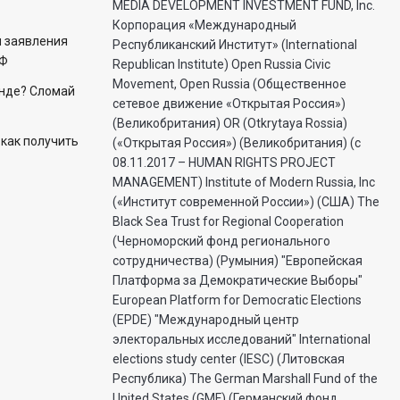
MEDIA DEVELOPMENT INVESTMENT FUND, Inc.
Корпорация «Международный
л заявления
Республиканский Институт» (International
РФ
Republican Institute) Open Russia Civic
Movement, Open Russia (Общественное
енде? Сломай
сетевое движение «Открытая Россия»)
(Великобритания) OR (Otkrytaya Rossia)
 как получить
(«Открытая Россия») (Великобритания) (с
08.11.2017 – HUMAN RIGHTS PROJECT
MANAGEMENT) Institute of Modern Russia, Inc
(«Институт современной России») (США) The
Black Sea Trust for Regional Cooperation
(Черноморский фонд регионального
сотрудничества) (Румыния) "Европейская
Платформа за Демократические Выборы"
European Platform for Democratic Elections
(EPDE) "Международный центр
электоральных исследований" International
elections study center (IESC) (Литовская
Республика) The German Marshall Fund of the
United States (GMF) (Германский фонд