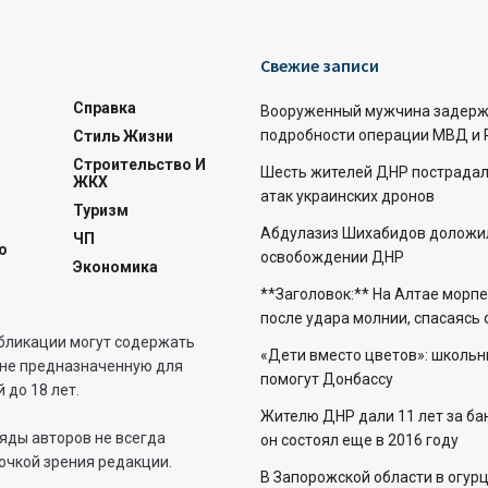
Свежие записи
Справка
Вооруженный мужчина задерж
подробности операции МВД и 
Стиль Жизни
Строительство И
Шесть жителей ДНР пострадали
ЖКХ
атак украинских дронов
Туризм
Абдулазиз Шихабидов доложил
ЧП
о
освобождении ДНР
Экономика
**Заголовок:** На Алтае морп
после удара молнии, спасаясь
бликации могут содержать
«Дети вместо цветов»: школьн
не предназначенную для
помогут Донбассу
 до 18 лет.
Жителю ДНР дали 11 лет за бан
яды авторов не всегда
он состоял еще в 2016 году
очкой зрения редакции.
В Запорожской области в огур