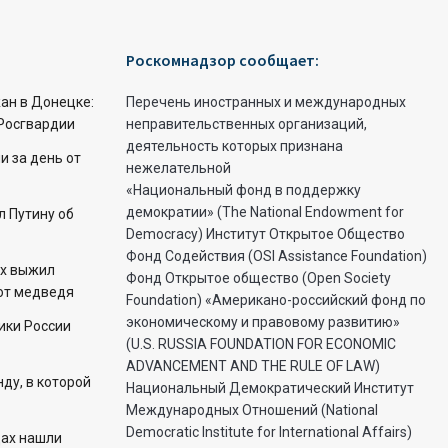
Роскомнадзор сообщает:
ан в Донецке:
Перечень иностранных и международных
Росгвардии
неправительственных организаций,
деятельность которых признана
 за день от
нежелательной
«Национальный фонд в поддержку
демократии» (The National Endowment for
 Путину об
Democracy) Институт Открытое Общество
Фонд Содействия (OSI Assistance Foundation)
ех выжил
Фонд Открытое общество (Open Society
 от медведя
Foundation) «Американо-российский фонд по
экономическому и правовому развитию»
ики России
(U.S. RUSSIA FOUNDATION FOR ECONOMIC
ADVANCEMENT AND THE RULE OF LAW)
ду, в которой
Национальный Демократический Институт
Международных Отношений (National
Democratic Institute for International Affairs)
цах нашли