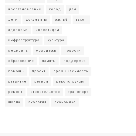
восстановление
город
дан
дети
документы
жильё
закон
здоровье
инвестиции
инфраструктура
культура
медицина
молодежь
новости
образование
память
поддержка
помощь
проект
промышленность
развитие
регион
реконструкция
ремонт
строительство
транспорт
школа
экология
экономика