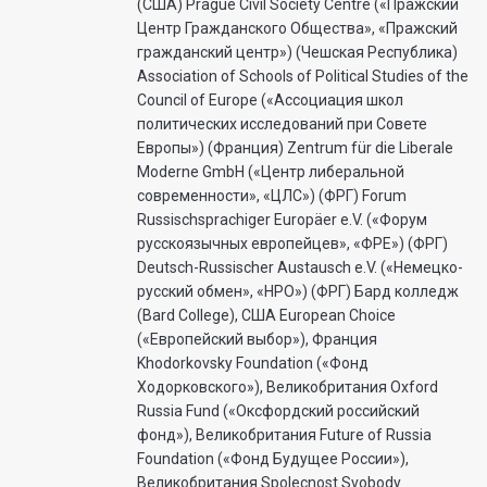
(США) Prague Civil Society Centre («Пражский
Центр Гражданского Общества», «Пражский
гражданский центр») (Чешская Республика)
Association of Schools of Political Studies of the
Council of Europe («Ассоциация школ
политических исследований при Совете
Европы») (Франция) Zentrum für die Liberale
Moderne GmbH («Центр либеральной
современности», «ЦЛС») (ФРГ) Forum
Russischsprachiger Europäer e.V. («Форум
русскоязычных европейцев», «ФРЕ») (ФРГ)
Deutsch-Russischer Austausch e.V. («Немецко-
русский обмен», «НРО») (ФРГ) Бард колледж
(Bard College), США European Choice
(«Европейский выбор»), Франция
Khodorkovsky Foundation («Фонд
Ходорковского»), Великобритания Oxford
Russia Fund («Оксфордский российский
фонд»), Великобритания Future of Russia
Foundation («Фонд Будущее России»),
Великобритания Spolecnost Svobody