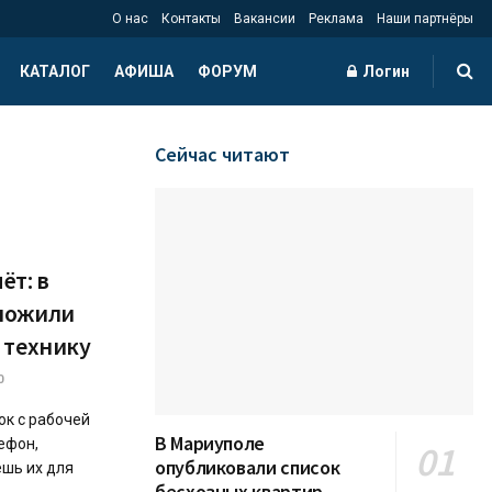
О нас
Контакты
Вакансии
Реклама
Наши партнёры
КАТАЛОГ
АФИША
ФОРУМ
Логин
Сейчас читают
ёт: в
ложили
 технику
0
ок с рабочей
В Мариуполе
ефон,
опубликовали список
ешь их для
бесхозных квартир