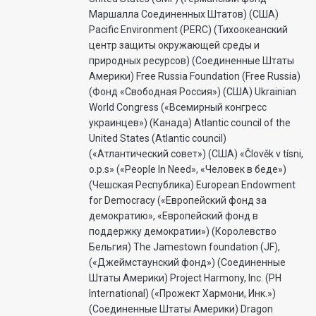
Маршалла Соединенных Штатов) (США)
Pacific Environment (PERC) (Тихоокеанский
центр защиты окружающей среды и
природных ресурсов) (Соединенные Штаты
Америки) Free Russia Foundation (Free Russia)
(Фонд «Свободная Россия») (США) Ukrainian
World Congress («Всемирный конгресс
украинцев») (Канада) Atlantic council of the
United States (Atlantic council)
(«Атлантический совет») (США) «Člověk v tísni,
o.p.s» («People In Need», «Человек в беде»)
(Чешская Республика) European Endowment
for Democracy («Европейский фонд за
демократию», «Европейский фонд в
поддержку демократии») (Королевство
Бельгия) The Jamestown foundation (JF),
(«Джеймстаунский фонд») (Соединенные
Штаты Америки) Project Harmony, Inc. (PH
International) («Прожект Хармони, Инк.»)
(Соединенные Штаты Америки) Dragon