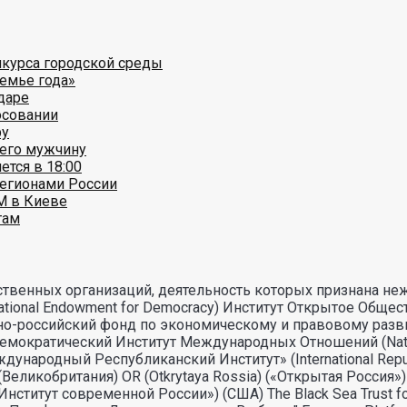
нкурса городской среды
емье года»
даре
осовании
ру
щего мужчину
ется в 18:00
регионами России
М в Киеве
там
твенных организаций, деятельность которых признана не
onal Endowment for Democracy) Институт Открытое Общест
кано-российский фонд по экономическому и правовому раз
атический Институт Международных Отношений (National De
родный Республиканский Институт» (International Republic
еликобритания) OR (Otkrytaya Rossia) («Открытая Россия»)
Институт современной России») (США) The Black Sea Trust f