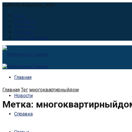
Суббота, 8 августа, 2026
О нас
Контакты
Вакансии
Реклама
Наши партнёры
Главная
Главная
Тег
многоквартирныйдом
Новости
Метка:
многоквартирныйдо
Справка