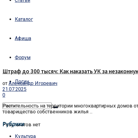
Статьи
Каталог
Афиша
Форум
Штраф до 300 тысяч: Как наказать УК за незаконну
Логин
от
Александр Игоревич
21.07.2025
0
Растительность на территории многоквартирных домов о
товарищество собственников жилья ...
Рубрики
Результатов нет
Культура