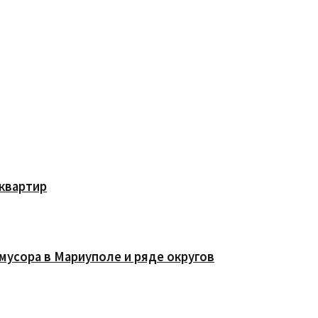
квартир
мусора в Мариуполе и ряде округов