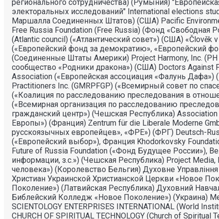
регионального сотрудничества) (Румыния) "Европейская
электоральных исследований" International elections stu
Маршалла Соединенных Штатов) (США) Pacific Environ
Free Russia Foundation (Free Russia) (Фонд «Свободная Ро
(Atlantic council) («Атлантический совет») (США) «Člověk
(«Европейский фонд за демократию», «Европейский фон
(Соединенные Штаты Америки) Project Harmony, Inc. (PH 
сообщество «Родники дракона») (США) Doctors Against F
Association («Европейская ассоциация «Фалунь Дафа») (Ве
Practitioners Inc. (GMRPFGP) («Всемирный совет по спасе
(«Коалиция по расследованию преследования в отношении 
(«Всемирная организация по расследованию преследова
гражданский центр») (Чешская Республика) Association o
Европы») (Франция) Zentrum für die Liberale Moderne Gm
русскоязычных европейцев», «ФРЕ») (ФРГ) Deutsch-Russi
(«Европейский выбор»), Франция Khodorkovsky Foundati
Future of Russia Foundation («Фонд Будущее России»), 
информации, з.с.») (Чешская Республика) Project Media, 
человека») (Королевство Бельгия) Духовне Управлiння
Христиан Украинской Христианской Церкви «Новое Покол
Поколение») (Латвийская Республика) Духовний Навч
Библейский Колледж «Новое Поколение») (Украина) М
SCIENTOLOGY ENTERPRISES INTERNATIONAL (World Institute
CHURCH OF SPIRITUAL TECHNOLOGY (Church of Spiritual T