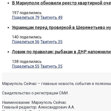
В Мариуполе обновили реестр квартирной оч
197 поделились
Поделиться
79
Твитнуть
49
Украинцам перед проверкой в Шереметьево ну
140 поделились
Поделиться
56
Твитнуть
35
Ловим по правилам: рыбакам в ДНР напомнили
138 поделились
Поделиться
55
Твитнуть
35
Мариуполь Сейчас – главные новости, события и полезные
Свидетельство о регистрации СМИ.
Наименование: Мариуполь Сейчас
Главный редактор: Александрович А.А.