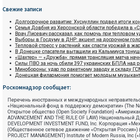
Свежие записи
Долгосрочное развитие: Хуснуллин подвел итоги ко
Семья Довбня из Херсонской области победила в «С
Врач Лисевич рассказал, как помочь при тепловом у
Выборы в Госдуму в ДНР: акцент на досрочном гол
Тепловой стресс у растений: как спасти урожай в жа
В Донецке спасатели вытащили из Кальмиуса тону
«Шахтер» — «Дружба»: прямая трансляция матча начн
Силы ПВО за ночь сбили 397 украинских БПЛА над 
Минобороны: удар по ракетному заводу и складу ГС
Донецкая филармония помогает молодым музыкан
Роскомнадзор сообщает:
Перечень иностранных и международных неправительс
«Национальный фонд в поддержку демократии» (The Nati
Открытое общество (Open Society Foundation) «Амери
ADVANCEMENT AND THE RULE OF LAW) Национальный Демокр
DEVELOPMENT INVESTMENT FUND, Inc. Корпорация «Междуна
(Общественное сетевое движение «Открытая Россия») (В
PROJECT MANAGEMENT) Institute of Modern Russia, Inc («