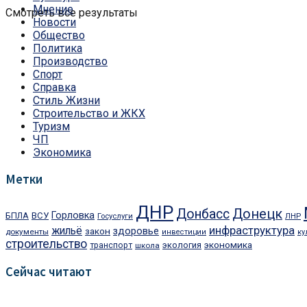
Мнение
Смотреть все результаты
Новости
Общество
Политика
Производство
Спорт
Справка
Стиль Жизни
Строительство и ЖКХ
Туризм
ЧП
Экономика
Метки
ДНР
Донбасс
Донецк
Горловка
БПЛА
ВСУ
ЛНР
Госуслуги
инфраструктура
жильё
закон
здоровье
документы
инвестиции
ку
строительство
экономика
экология
транспорт
школа
Сейчас читают