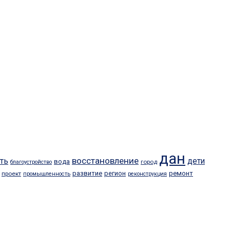
дан
восстановление
ть
дети
вода
город
благоустройство
развитие
регион
ремонт
проект
промышленность
реконструкция