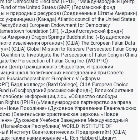
 for Democratic Elections (EPDE) "Международный центр
 Fund of the United States (GMF) (Германский фонд
еды и природных ресурсов) (Соединенные Штаты Америки)
украинцев») (Канада) Atlantic council of the United States
ая Республика) European Endowment for Democracy
amestown foundation (JF), («Джеймстаунский фонд»)
ты Америки) Dragon Springs Buddhist Inc. («Буддистское
ного извлечения органов») (США) The European Falun Dafa
н») (США) Global Mission to Rescure Persecuted Falun Gong
tion to Investigate the Persecution of Falun Gong in China
e the Persecution of Falun Gong Inc. (WOIPFG)
жский Центр Гражданского Общества», «Пражский
Ассоциация школ политических исследований при Совете
 Russischsprachiger Europäer e.V. («Форум
РГ) Бард колледж (Bard College), США European Choice
 Fund («Оксфордский российский фонд»), Великобритания
ния свободы информации, з.с.», «Общество свободы
uman Rights (IPHR) («Международное партнерство за права
ви «Нове Поколiння» (Духовное Управление Евангельских
audze» (Евангельская христианская церковь «Новое
ління» (Духовное Учебное Заведение Международный
(Латвийская Республика) WORLD INSTITUTE OF
емирный Институт Саентологических Предприятий») (США)
щая также наименование «L. Ron Hubbard Library»