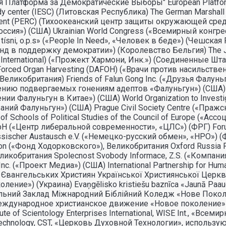
 Платформа за Демократические Выборы" European Platform
dy center (IESC) (Литовская Республика) The German Marshall
ment (PERC) (Тихоокеанский центр защиты окружающей ср
ссия») (США) Ukrainian World Congress («Всемирный конгресс 
 v tísni, o.p.s» («People In Need», «Человек в беде») (Чешск
д в поддержку демократии») (Королевство Бельгия) The J
International) («Прожект Хармони, Инк.») (Соединенные Шта
orced Organ Harvesting (DAFOH) («Врачи против насильствен
ликобритания) Friends of Falun Gong Inc. («Друзья Фалуньгу
нию подвергаемых гонениям адептов «Фалуньгун») (США) Coali
Фалуньгун в Китае») (США) World Organization to Investigat
ний Фалуньгун») (США) Prague Civil Society Centre («Пра
f Schools of Political Studies of the Council of Europe («
bH («Центр либеральной современности», «ЦЛС») (ФРГ) Forum
scher Austausch e.V. («Немецко-русский обмен», «НРО») (Ф
on («Фонд Ходорковского»), Великобритания Oxford Russia
Великобритания Spolecnost Svobody Informace, Z.S. («Компа
Inc. («Проект Медиа») (США) International Partnership for H
 Євангельських Християн Української Християнської Церк
ение») (Украина) Evaņgēlisko kristiešu baznīca «Jaunā Pa
альний Заклад Міжнародний Біблійний Коледж «Нове Поко
еждународное христианское движение «Новое поколение» 
 of Scientology Enterprises International, WISE Int., «Вс
echnology, CST, «Церковь Духовной Технологии», использую