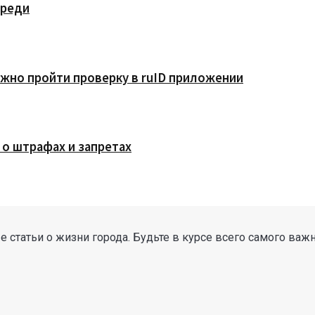
ереди
жно пройти проверку в ruID приложении
 о штрафах и запретах
 статьи о жизни города. Будьте в курсе всего самого важ