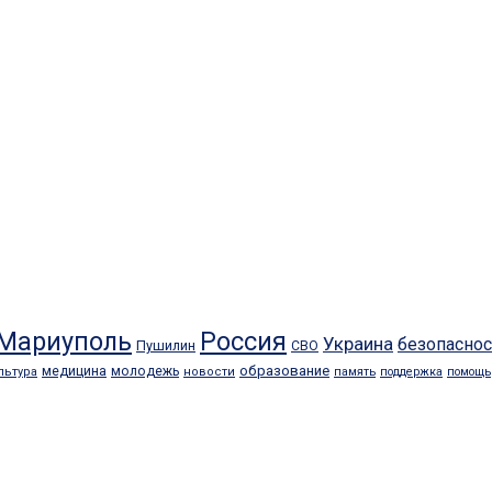
Мариуполь
Россия
Украина
безопаснос
Пушилин
СВО
медицина
образование
молодежь
льтура
новости
память
поддержка
помощь