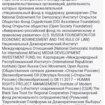
неправительственных организаций, деятельность
которых признана нежелательной
«Национальный фонд в поддержку демократии» (The
National Endowment for Democracy) Институт Открытое
Общество Фонд Содействия (OSI Assistance Foundation)
Фонд Открытое общество (Open Society Foundation)
«Американо-российский фонд по экономическому и
правовому развитию» (U.S. RUSSIA FOUNDATION FOR
ECONOMIC ADVANCEMENT AND THE RULE OF LAW)
Национальный Демократический Институт
Международных Отношений (National Democratic Institute
for International Affairs) MEDIA DEVELOPMENT
INVESTMENT FUND, Inc. Корпорация «Международный
Республиканский Институт» (International Republican
Institute) Open Russia Civic Movement, Open Russia
(Общественное сетевое движение «Открытая Россия»)
(Великобритания) OR (Otkrytaya Rossia) («Открытая
Россия») (Великобритания) (с 08.11.2017 – HUMAN
RIGHTS PROJECT MANAGEMENT) Institute of Modern
Russia, Inc («Институт современной России») (США) The
Black Sea Trust for Regional Cooperation (Черноморский
фонд регионального сотрудничества) (Румыния)
"Европейская Платформа за Демократические Выборы"