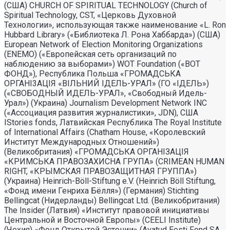
(США) CHURCH OF SPIRITUAL TECHNOLOGY (Church of
Spiritual Technology, CST, «Церковь Духовной
Технологии», использующая также наименование «L. Ron
Hubbard Library» («Библиотека Л. Рона Хаббарда») (США)
European Network of Election Monitoring Organizations
(ENEMO) («Европейская сеть организаций по
наблюдению за выборами») WOT Foundation («ВОТ
ФОНД»), Республика Польша «ГРОМАДСЬКА
ОРГАНI3АЦIЯ «ВIЛЬНИЙ IДЕЛЬ-УРАЛ» (ГО «IДЕЛЬ»)
(«СВОБОДНЫЙ ИДЕЛЬ-УРАЛ», «Свободный Идель-
Урал») (Украина) Journalism Development Network INC
(«Ассоциация развития журналистики», JDN), США
IStories fonds, Латвийская Республика The Royal Institute
of International Affairs (Chatham House, «Королевский
Институт Международных Отношений»)
(Великобритания) «ГРОМАДСЬКА ОРГАНIЗАЦIЯ
«КРИМСЬКА ПРАВОЗАХИСНА ГРУПА» (CRIMEAN HUMAN
RIGHT, «КРЫМСКАЯ ПРАВОЗАЩИТНАЯ ГРУППА»)
(Украина) Heinrich-Böll-Stiftung e.V. (Heinrich Böll Stiftung,
«Фонд имени Генриха Бёлля») (Германия) Stichting
Bellingcat (Нидерланды) Bellingcat Ltd. (Великобритания)
The Insider (Латвия) «Институт правовой инициативы
Центральной и Восточной Европы» (CEELI Institute)
(Чехия) «Фонд Открытой Эстонии» (Avatud Eesti Fond SA,