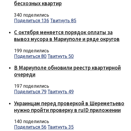
бесхозных квартир
340 поделились
Поделиться
136
Твитнуть
85
С октября меняется порядок оплаты за
вывоз мусора в Мариуполе и ряде округов
199 поделились
Поделиться
80
Твитнуть
50
В Мариуполе обновили реестр квартирной
очереди
197 поделились
Поделиться
79
Твитнуть
49
Украинцам перед проверкой в Шереметьево
нужно пройти проверку в ruID приложении
140 поделились
Поделиться
56
Твитнуть
35