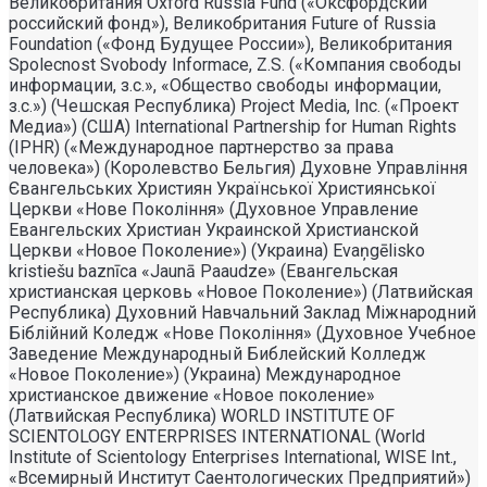
Великобритания Oxford Russia Fund («Оксфордский
российский фонд»), Великобритания Future of Russia
Foundation («Фонд Будущее России»), Великобритания
Spolecnost Svobody Informace, Z.S. («Компания свободы
информации, з.с.», «Общество свободы информации,
з.с.») (Чешская Республика) Project Media, Inc. («Проект
Медиа») (США) International Partnership for Human Rights
(IPHR) («Международное партнерство за права
человека») (Королевство Бельгия) Духовне Управлiння
Євангельських Християн Української Християнської
Церкви «Нове Поколiння» (Духовное Управление
Евангельских Христиан Украинской Христианской
Церкви «Новое Поколение») (Украина) Evaņgēlisko
kristiešu baznīca «Jaunā Paaudze» (Евангельская
христианская церковь «Новое Поколение») (Латвийская
Республика) Духовний Навчальний Заклад Міжнародний
Біблійний Коледж «Нове Покоління» (Духовное Учебное
Заведение Международный Библейский Колледж
«Новое Поколение») (Украина) Международное
христианское движение «Новое поколение»
(Латвийская Республика) WORLD INSTITUTE OF
SCIENTOLOGY ENTERPRISES INTERNATIONAL (World
Institute of Scientology Enterprises International, WISE Int.,
«Всемирный Институт Саентологических Предприятий»)