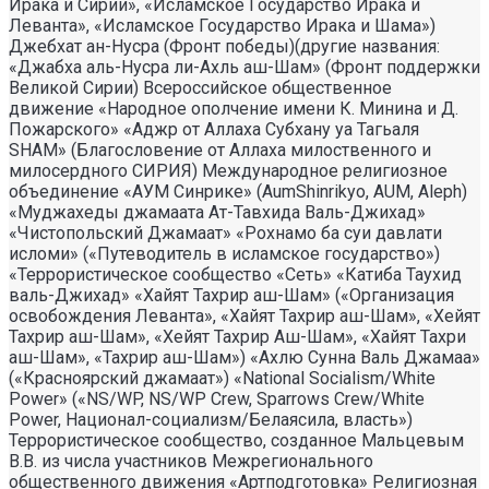
Ирака и Сирии», «Исламское Государство Ирака и
Леванта», «Исламское Государство Ирака и Шама»)
Джебхат ан-Нусра (Фронт победы)(другие названия:
«Джабха аль-Нусра ли-Ахль аш-Шам» (Фронт поддержки
Великой Сирии) Всероссийское общественное
движение «Народное ополчение имени К. Минина и Д.
Пожарского» «Аджр от Аллаха Субхану уа Тагьаля
SHAM» (Благословение от Аллаха милоственного и
милосердного СИРИЯ) Международное религиозное
объединение «АУМ Синрике» (AumShinrikyo, AUM, Aleph)
«Муджахеды джамаата Ат-Тавхида Валь-Джихад»
«Чистопольский Джамаат» «Рохнамо ба суи давлати
исломи» («Путеводитель в исламское государство»)
«Террористическое сообщество «Сеть» «Катиба Таухид
валь-Джихад» «Хайят Тахрир аш-Шам» («Организация
освобождения Леванта», «Хайят Тахрир аш-Шам», «Хейят
Тахрир аш-Шам», «Хейят Тахрир Аш-Шам», «Хайят Тахри
аш-Шам», «Тахрир аш-Шам») «Ахлю Сунна Валь Джамаа»
(«Красноярский джамаат») «National Socialism/White
Power» («NS/WP, NS/WP Crew, Sparrows Crew/White
Power, Национал-социализм/Белаясила, власть»)
Террористическое сообщество, созданное Мальцевым
В.В. из числа участников Межрегионального
общественного движения «Артподготовка» Религиозная