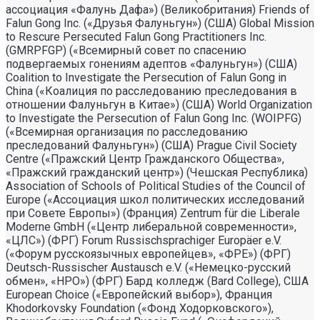
ассоциация «Фалунь Дафа») (Великобритания) Friends of
Falun Gong Inc. («Друзья Фалуньгун») (США) Global Mission
to Rescure Persecuted Falun Gong Practitioners Inc.
(GMRPFGP) («Всемирный совет по спасению
подвергаемых гонениям адептов «Фалуньгун») (США)
Coalition to Investigate the Persecution of Falun Gong in
China («Коалиция по расследованию преследования в
отношении Фалуньгун в Китае») (США) World Organization
to Investigate the Persecution of Falun Gong Inc. (WOIPFG)
(«Всемирная организация по расследованию
преследований Фалуньгун») (США) Prague Civil Society
Centre («Пражский Центр Гражданского Общества»,
«Пражский гражданский центр») (Чешская Республика)
Association of Schools of Political Studies of the Council of
Europe («Ассоциация школ политических исследований
при Совете Европы») (Франция) Zentrum für die Liberale
Moderne GmbH («Центр либеральной современности»,
«ЦЛС») (ФРГ) Forum Russischsprachiger Europäer e.V.
(«Форум русскоязычных европейцев», «ФРЕ») (ФРГ)
Deutsch-Russischer Austausch e.V. («Немецко-русский
обмен», «НРО») (ФРГ) Бард колледж (Bard College), США
European Choice («Европейский выбор»), Франция
Khodorkovsky Foundation («Фонд Ходорковского»),