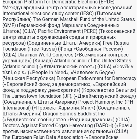
European Platform for Democratic Elections (EPDE)
"Международный центр электоральных исследований"
International elections study center (IESC) (Литовская
Республика) The German Marshall Fund of the United States
(GMF) (Германский фонд Маршалла Соединенных
Штатов) (США) Pacific Environment (PERC) (Тихоокеанский
центр защиты окружающей среды и природных
ресурсов) (Соединенные Штаты Америки) Free Russia
Foundation (Free Russia) (Фонд «Свободная Россия»)
(США) Ukrainian World Congress («Всемирный конгресс
украинцев») (Канада) Atlantic council of the United States
(Atlantic council) («Атлантический совет») (США) «Člověk v
tísni, o.p.s» («People In Need», «Человек в беде»)
(Чешская Республика) European Endowment for Democracy
(«Европейский фонд за демократию», «Европейский
фонд в поддержку демократии») (Королевство Бельгия)
The Jamestown foundation (JF), («Джеймстаунский фонд»)
(Соединенные Штаты Америки) Project Harmony, Inc. (PH
International) («Прожект Хармони, Инк.») (Соединенные
Штаты Америки) Dragon Springs Buddhist Inc.
(«Буддистское сообщество «Родники дракона») (США)
Doctors Against Forced Organ Harvesting (DAFOH) («Врачи
против насильственного извлечения органов») (США)
The European Falun Dafa Association («Европейская