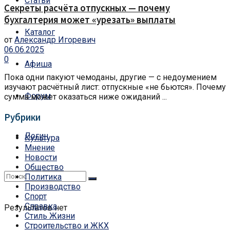
Статьи
Секреты расчёта отпускных — почему
бухгалтерия может «урезать» выплаты
Каталог
от
Александр Игоревич
06.06.2025
0
Афиша
Пока одни пакуют чемоданы, другие — с недоумением
изучают расчётный лист: отпускные «не бьются». Почему
Форум
сумма может оказаться ниже ожиданий ...
Рубрики
Логин
Культура
Мнение
Новости
Общество
Политика
Производство
Спорт
Справка
Результатов нет
Стиль Жизни
Строительство и ЖКХ