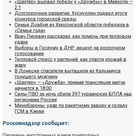
«Шахтер» вырвал победу у «Дружбы» в Майкопе —
2:1
Долгосрочное развитие: Хуснуллин подвел итоги
конкурса городской среды
Семья Довбня из Херсонской области победила в
«Семье года»
Врач Лисевич рассказал, как помочь при тепловом
ударе
Выборы в Госдуму в ДНР: акцент на досрочном
голосовании
Тепловой стресс у растений: как спасти урожай в
жару
В Донецке спасатели вытащили из Кальмиуса
тонущего мужчину
«Шахтер» — «Дружба»: прямая трансляция матча
начнется в 18:00
Силы ПВО за ночь сбили 397 украинских БПЛА над
регионами России
Минобороны: удар по ракетному заводу и складу
ГСМ в Киеве
Роскомнадзор сообщает:
Перечень иностранных и международных