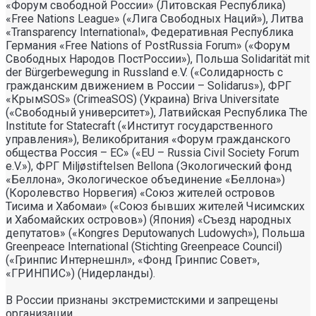
«Форум свободной России» (Литовская Республика)
«Free Nations League» («Лига Свободных Наций»), Литва
«Transparеncy International», Федеративная Республика
Германия «Free Nations of PostRussia Forum» («Форум
Свободных Народов ПостРоссии»), Польша Solidarität mit
der Bürgerbewegung in Russland e.V. («Солидарность с
гражданским движением в России – Solidarus»), ФРГ
«КрымSOS» (CrimeaSOS) (Украина) Briva Universitate
(«Свободный университет»), Латвийская Республика The
Institute for Statecraft («Институт государственного
управления»), Великобритания «Форум гражданского
общества Россия – ЕС» («EU – Russia Civil Society Forum
e.V.»), ФРГ Miljøstiftelsen Bellona (Экологический фонд
«Беллона», Экологическое объединение «Беллона»)
(Королевство Норвегия) «Союз жителей островов
Тисима и Хабомаи» («Союз бывших жителей Чисимских
и Хабомайских островов») (Япония) «Съезд народных
депутатов» («Kongres Deputowanych Ludowych»), Польша
Greenpeace International (Stichting Greenpeace Council)
(«Гринпис Интернешнл», «Фонд Гринпис Совет»,
«ГРИНПИС») (Нидерланды).
В России признаны экстремистскими и запрещены
организации