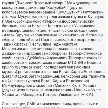
группа “Джамаат “Красный пахарь” Международное
молодежное движение "Колумбайн" (другое
используемое наименование "Скулшутинг") Хатлонский
джамаатМусульманская религиозная группа п. Кушкуль
г. Оренбург«Крымско-татарский добровольческий
батальон имени Номана Челеджихана» Украинское
военизированное националистическое объединение
«Азов» (другие используемые наименования: батальон
«Азов», полк «Азов») Партия исламского возрождения
Таджикистана (Республика Таджикистан)
Межрегиональное леворадикальное анархистское
движение «Народная самооборона» Террористическое
сообщество «Дуббайский джамаат» Террористическое
сообщество – «московская ячейка» МТО «ИГ» Боевое
крыло группы (вирда) последователей (мюидов,
мурдов) религиозного течения Батал-Хаджи Белхороева
(Батал-Хаджи, баталхаджинцев, белхороевцев, тариката
шейха овлия (устаза) Батал-Хаджи Белхороева)
Международное движение «Маньяки Культ Убийц»
(другие используемые наименования «Маньяки Культ
Убийств», «Молодёжь Которая Улыбается», М.К.У.).
Организации, СМИ и физические лица, признанные в