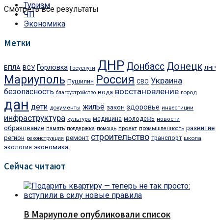
Туризм
Смотреть все результаты
ЧП
Экономика
Метки
ДНР
Донбасс
Донецк
Горловка
БПЛА
ВСУ
ЛНР
Госуслуги
Мариуполь
Россия
Украина
Пушилин
СВО
восстановление
безопасность
вода
город
благоустройство
дан
дети
жильё
закон
здоровье
документы
инвестиции
инфраструктура
медицина
молодежь
культура
новости
образование
развитие
проект
память
поддержка
помощь
промышленность
строительство
регион
ремонт
транспорт
школа
реконструкция
экономика
экология
Сейчас читают
В Мариуполе опубликовали список