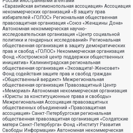
России иностранными агентами
«Евразийская антимонопольная ассоциация» Ассоциация некоммерческих организаций «В защиту прав избирателей «ГОЛОС» Региональная общественная правозащитная организация «Союз «Женщины Дона» Автономная некоммерческая научно- исследовательская организация «Центр социальной политики и гендерных исследований» Региональная общественная организация в защиту демократических прав и свобод «ГОЛОС» Некоммерческая организация Фонд «Костромской центр поддержки общественных инициатив» Калининградская региональная общественная организация «Экозащита!-Женсовет» Фонд содействия защите прав и свобод граждан «Общественный вердикт» Межрегиональная общественная организация Правозащитный Центр «Мемориал» Автономная некоммерческая организация «Юристы за конституционные права и свободы» Межрегиональная Ассоциация правозащитных общественных объединений «Правозащитная ассоциация» Санкт-Петербургская региональная общественная правозащитная организация «Солдатские матери Санкт-Петербурга» Фонд «Институт Развития Свободы Информации» Автономная некоммерческая организация «Научный центр международных исследований «ПИР» Ассоциация «Партнерство для развития» (Саратовская региональная общественная благотворительная организация) Частное учреждение «Информационное агентство МЕМО. РУ» Некоммерческое партнерство «Институт региональной прессы» Автономная некоммерческая организация «Московская школа гражданского просвещения» Архангельская региональная общественная организация социально- психологической и правовой помощи лесбиянкам, геям, бисексуалам и трансгендерам (ЛГБТ) «Ракурс» Карачаево-Черкесская Республиканская молодежная общественная организация «Союз молодых политологов» Общероссийское общественное движение защиты прав человека «За права человека» Краснодарская краевая общественная организация выпускников вузов Калининградская региональная общественная организация «Правозащитный центр» Региональная общественная организация «Общественная комиссия по сохранению наследия академика Сахарова» Санкт-Петербургская правозащитная общественная организация «Лига избирательниц» Фонд поддержки свободы прессы Санкт-Петербургская общественная правозащитная организация «Гражданский контроль» Автономная некоммерческая организация информационных и правовых услуг «Ресурсный правозащитный центр» Межрегиональная общественная правозащитная организация «Человек и Закон» Автономная некоммерческая организация «Центр социального проектирования «Возрождение» Межрегиональная общественная организация «Информационно- просветительский центр «Мемориал» Межрегиональная общественная организация «Комитет против пыток» «Частное учреждение в Санкт- Петербурге по административной поддержке реализации программ и проектов Совета Министров северных стран» Автономная некоммерческая правозащитная организация «Молодежный центр консультации и тренинга» Еврейское областное региональное отделение Общероссийской общественной организации «Муниципальная Академия» Некоммерческое партнерство «Институт развития прессы-Сибирь» Мурманская региональная общественная организация «Центр социально-психологической помощи и правовой поддержки жертв дискриминации и гомофобии «Максимум» Межрегиональный общественный фонд содействия развитию гражданского общества «ГОЛОС – Поволжье» Межрегиональная благотворительная общественная организация «Сибирский экологический центр» Фонд «Центр гражданского анализа и независимых исследований «ГРАНИ» Городская общественная организация «Самарский центр гендерных исследований» Региональный Фонд «Центр Защиты Прав Средств Массовой Информации» Челябинский региональный благотворительный общественный фонд «За природу» Челябинское региональное экологическое общественное движение «За природу» Общественное региональное движение «Новгородский Женский Парламент» Самарская региональная общественная организация содействия гармонизации межнациональных отношений «АЗЕРБАЙДЖАН» Мурманская региональная молодежная общественная организация «Гуманистическое движение молодежи» Мурманская региональная общественная экологическая организация «Беллона-Мурманск» Частное учреждение дополнительного профессионального образования «Учебный центр экологии и безопасности» Фонд поддержки социальных проектов «Миграция XXI век» Ростовская городская общественная организация «ЭКО-ЛОГИКА» Автономная некоммерческая организация «Центр антикоррупционных исследований и инициатив «Трансперенси Интернешнл-Р» Озерская городская социально- экологическая общественная организация «Планета надежд» Новосибирский областной общественный фонд «Фонд защиты прав потребителей» Региональная общественная благотворительная организация помощи беженцам и мигрантам «Гражданское содействие» Фонд поддержки расследовательской журналистики – Фонд 19/29 Калининградская региональная общественная организация информационно-правовых программ «Женская лига» Автономная некоммерческая организация «Мемориальный центр истории политических репрессий «Пермь-36» Ассоциация «Экспертно-правовое партнерство «Союз» Некоммерческое партнерство «Клуб бухгалтеров и аудиторов некоммерческих организаций» «Частное учреждение в Калининграде по административной поддержке реализации программ и проектов Совета Министров северных стран» Межрегиональная благотворительная общественная организация «Центр развития некоммерческих организаций» Негосударственное образовательное учреждение дополнительного профессионального образования (повышение квалификации) специалистов «АКАДЕМИЯ ПО ПРАВАМ ЧЕЛОВЕКА» Свердловская региональная общественная организация «Сутяжник» Нижегородская региональная общественная организация «Экологический центр «Дронт» ФОНД НЕКОММЕРЧЕСКИХ ПРОГРАММ ДМИТРИЯ ЗИМИНА «ДИНАСТИЯ» НЕКОММЕРЧЕСКАЯ ОРГАНИЗАЦИЯ НАУЧНЫЙ ФОНД ТЕОРЕТИЧЕСКИХ И ПРИКЛАДНЫХ ИССЛЕДОВАНИЙ «ЛИБЕРАЛЬНАЯ МИССИЯ» Территориальное объединение работодателей «Ефремовский районный союз промышленников и предпринимателей» Региональная общественная организация «Центр независимых исследователей Республики Алтай» ФОНД "СИБИРСКИЙ ЦЕНТР ПОДДЕРЖКИ ОБЩЕСТВЕННЫХ ИНИЦИАТИВ" РЕСПУБЛИКАНСКАЯ МОЛОДЕЖНАЯ ОБЩЕСТВЕННАЯ ОРГАНИЗАЦИЯ «НУОРИ КАРЬЯЛА» («МОЛОДАЯ КАРЕЛИЯ) МЕЖРЕГИОНАЛЬНЫЙ ОБЩЕСТВЕННЫЙ ФОНД МИРА НА ЮГЕ И СЕВЕРНОМ КАВКАЗЕ Автономная некоммерческая организация «Центр независимых социологических исследований» Автономная некоммерческая организация «Центр информации «ФРИИНФОРМ» Региональная общественная организация содействия охране репродуктивного здоровья граждан «Народонаселение и Развитие» Алтайская краевая общественная организация «Геблеровское экологическое общество» АССОЦИАЦИЯ «СОДЕЙСТВИЕ В ПРАВОВОЙ ЗАЩИТЕ НАСЕЛЕНИЯ «ПРАВОВАЯ ОСНОВА» Межрегиональная общественная организация «Северная природоохранная коалиция» КОМИ РЕГИОНАЛЬНАЯ ОБЩЕСТВЕННАЯ ОРГАНИЗАЦИЯ «КОМИССИЯ ПО ЗАЩИТЕ ПРАВ ЧЕЛОВЕКА «МЕМОРИАЛ» Алтайский краевой эколого- культурный общественный фонд «Алтай-21век» МЕЖРЕГИОНАЛЬНЫЙ ОБЩЕСТВЕННЫЙ ФОНД СОДЕЙСТВИЯ РАЗВИТИЮ ГРАЖДАНСКОГО ОБЩЕСТВА «ГОЛОС – УРАЛ» ФОНД ПОДДЕРЖКИ СРЕДСТВ МАССОВОЙ ИНФОРМАЦИИ «СРЕДА» Нижегородская областная социально- экологическая общественная организация «Зеленый мир» ФОНД «ГРАЖДАНСКОЕ ДЕЙСТВИЕ» Некоммерческое партнерство «Альянс фондов местных сообществ Пермского края» Кабардино-Балкарский республиканский общественный правозащитный центр Региональное отделение Общероссийского общественного движения «За права человека» ЧЕЧЕНСКАЯ РЕГИОНАЛЬНАЯ ОБЩЕСТВЕННАЯ ОРГАНИЗАЦИЯ «ПРАВОЗАЩИТНЫЙ ЦЕНТР ЧЕЧЕНСКОЙ РЕСПУБЛИКИ» Межрегиональный общественный экологический фонд «ИСАР-СИБИРЬ» ОБЩЕСТВЕННАЯ ОРГАНИЗАЦИЯ «ПЕРМСКИЙ РЕГИОНАЛЬНЫЙ ПРАВОЗАЩИТНЫЙ ЦЕНТР» Региональная общественная организация по улучшению качества жизни общества «Сибирская линия жизни» Фонд в поддержку демократии «ГОЛОС» Региональная общественная организация «Еврейский общинный культурный центр Рязанской области «Хесед-Тшува» Региональная общественная организация «Экологическая вахта Сахалина» Региональная общественная организация «Экологическая вахта Сахалина» Автономная некоммерческая организация «Информационно- исследовательский центр «Ясавэй Манзара» Межрегиональная общественная благотворительная организация «Общество защиты прав потребителей и охраны окружающей среды «ПРИНЦИПЪ» Автономная некоммерческая организация «Дальневосточный центр развития гражданских инициатив и социального партнерства» Союз общественных объединений «Российский исследовательский центр по правам человека» Фонд содействия развитию гражданского общества и правам человека «Женщины Дона» Красноярское региональное экологическое общественное движение «Друзья сибирских лесов» Омская городская общественная организация «Фотоклуб «Со-бытие» Региональное общественное учреждение научно-информационный центр «МЕМОРИАЛ» Иркутская региональная общественная организация «Байкальская Экологическая Волна» Некоммерческая организация «Фонд защиты гласности» Автономная некоммерческая организация «Институт прав человека» Межрегиональная общественная организация «Центр содействия коренным малочисленным народам Севера» Местная общественная благотворительная экологическая организация Зеленый Мир Автономная некоммерческая организация «Правозащитная организация «МАШР» Калининградская региональная общественная организация содействия развитию женского сообщества «Мир женщины» Региональная общественная организация «Информационно- исследовательский центр «Панорама» Забайкальское краевое общественное учреждение «Общественный экологический центр «Даурия» Городская общественная организация «Екатеринбургское общество «МЕМОРИАЛ» Межрегиональная общественная организация «Комитет по предотвращению пыток» Межрегиональная общественная организация «Бюро общественных расследований» Нижегородская региональная общественная организация «Институт прогнозирования и урегулирования политических конфликтов» Городская общественная организация «Рязанское историко- просветительское и правозащитное общество «Мемориал» (Рязанский Мемориал) Санкт-Петербургская общественная организация «Общество содействия социальной защите граждан «Петербургская ЭГИДА» Челябинский региональный орган общественной самодеятельности