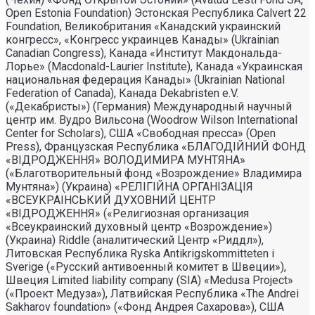
Open Estonia Foundation) Эстонская Республика Calvert 22
Foundation, Великобритания «Канадский украинский
конгресс», «Конгресс украинцев Канады» (Ukrainian
Canadian Congress), Канада «Институт Макдональда-
Лорье» (Macdonald-Laurier Institute), Канада «Украинская
национальная федерация Канады» (Ukrainian National
Federation of Canada), Канада Dekabristen e.V.
(«Декабристы») (Германия) Международный научный
центр им. Вудро Вильсона (Woodrow Wilson International
Center for Scholars), США «Свободная пресса» (Open
Press), Французская Республика «БЛАГОДIЙНИЙ ФОНД
«ВIДРОДЖЕННЯ» ВОЛОДИМИРА МУНТЯНА»
(«Благотворительный фонд «Возрождение» Владимира
Мунтяна») (Украина) «РЕЛIГIЙНА ОРГАНIЗАЦIЯ
«ВСЕУКРАIНСЬКИЙ ДУХОВНИЙ ЦЕНТР
«ВIДРОДЖЕННЯ» («Религиозная организация
«Всеукраинский духовный центр «Возрождение»)
(Украина) Riddle (аналитический Центр «Риддл»),
Литовская Республика Ryska Antikrigskommitteten i
Sverige («Русский антивоенный комитет в Швеции»),
Швеция Limited liability company (SIA) «Medusa Project»
(«Проект Медуза»), Латвийская Республика «The Andrei
Sakharov foundation» («Фонд Андрея Сахарова»), США