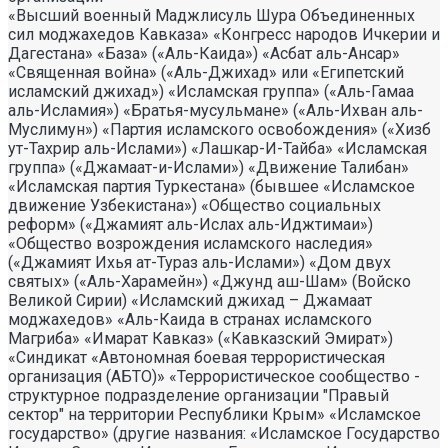
«Высший военный Маджлисуль Шура Объединенных
сил моджахедов Кавказа» «Конгресс народов Ичкерии и
Дагестана» «База» («Аль-Каида») «Асбат аль-Ансар»
«Священная война» («Аль-Джихад» или «Египетский
исламский джихад») «Исламская группа» («Аль-Гамаа
аль-Исламия») «Братья-мусульмане» («Аль-Ихван аль-
Муслимун») «Партия исламского освобождения» («Хизб
ут-Тахрир аль-Ислами») «Лашкар-И-Тайба» «Исламская
группа» («Джамаат-и-Ислами») «Движение Талибан»
«Исламская партия Туркестана» (бывшее «Исламское
движение Узбекистана») «Общество социальных
реформ» («Джамият аль-Ислах аль-Иджтимаи»)
«Общество возрождения исламского наследия»
(«Джамият Ихья ат-Тураз аль-Ислами») «Дом двух
святых» («Аль-Харамейн») «Джунд аш-Шам» (Войско
Великой Сирии) «Исламский джихад – Джамаат
моджахедов» «Аль-Каида в странах исламского
Магриба» «Имарат Кавказ» («Кавказский Эмират»)
«Синдикат «Автономная боевая террористическая
организация (АБТО)» «Террористическое сообщество -
структурное подразделение организации "Правый
сектор" на территории Республики Крым» «Исламское
государство» (другие названия: «Исламское Государство