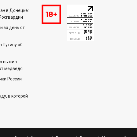
ан в Донецке:
Росгвардии
 за день от
 Путину об
ех выжил
 от медведя
ики России
ду, в которой