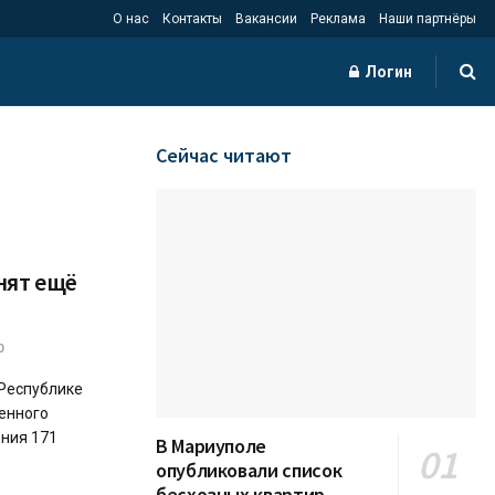
О нас
Контакты
Вакансии
Реклама
Наши партнёры
Логин
Сейчас читают
нят ещё
0
 Республике
енного
ения 171
В Мариуполе
опубликовали список
бесхозных квартир