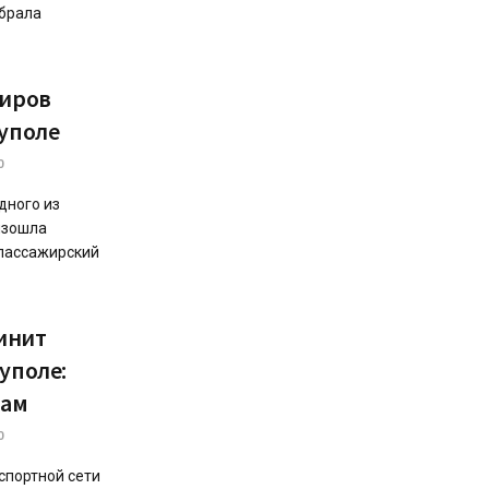
обрала
жиров
иуполе
0
дного из
изошла
 пассажирский
инит
уполе:
рам
0
нспортной сети