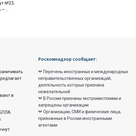
ут №23,
 ...
Роскомнадзор сообщает:
раничивать
Перечень иностранных и международных
предлагает
неправительственных организаций,
деятельность которых признана
нежелательной
вают в
В России признаны экстремистскими и
запрещены организации
Организации, СМИ и физические лица,
 БПЛА
признанные в России иностранными
.
агентами
ачнут