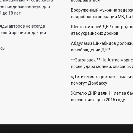
бликации могут содержать
возвращаться
не предназначенную для
Вооруженный мужчина задерж
 до 18 лет.
подробности операции МВД и 
яды авторов не всегда
Шесть жителей ДНР пострадали
очкой зрения редакции.
атак украинских дронов
Абдулазиз Шихабидов доложил
сь:
освобождении ДНР
**Заголовок:** На Алтае морп
после удара молнии, спасаясь
«Дети вместо цветов»: школьн
помогут Донбассу
Жителю ДНР дали 11 лет за бан
он состоял еще в 2016 году