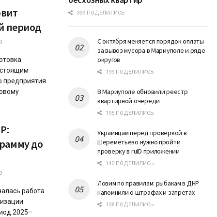
овит
339 ПОДЕЛИЛИСЬ
ий период
С октября меняется порядок оплаты
0
за вывоз мусора в Мариуполе и ряде
округов
отовка
дстоящим
199 ПОДЕЛИЛИСЬ
о предприятия
В Мариуполе обновили реестр
новому
квартирной очереди
195 ПОДЕЛИЛИСЬ
Р:
Украинцам перед проверкой в
грамму до
Шереметьево нужно пройти
проверку в ruID приложении
140 ПОДЕЛИЛИСЬ
0
Ловим по правилам: рыбакам в ДНР
чалась работа
напомнили о штрафах и запретах
низации
138 ПОДЕЛИЛИСЬ
иод 2025–