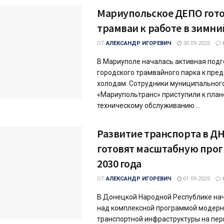
Мариупольское ДЕПО гот
трамваи к работе в зимн
ОТ
АЛЕКСАНДР ИГОРЕВИЧ
30.09.2025
В Мариуполе началась активная подг
городского трамвайного парка к пре
холодам. Сотрудники муниципальног
«Мариупольтранс» приступили к пла
техническому обслуживанию ...
Развитие транспорта в ДН
готовят масштабную про
2030 года
ОТ
АЛЕКСАНДР ИГОРЕВИЧ
01.09.2025
В Донецкой Народной Республике на
над комплексной программой модер
транспортной инфраструктуры на пер