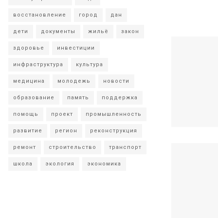
восстановление
город
дан
дети
документы
жильё
закон
здоровье
инвестиции
инфраструктура
культура
медицина
молодежь
новости
образование
память
поддержка
помощь
проект
промышленность
развитие
регион
реконструкция
ремонт
строительство
транспорт
школа
экология
экономика