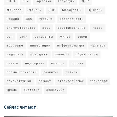
БПЛА
ВСУ
Горловка
Госуслуги
ДНР
Донбасс
Донецк
ЛНР
Мариуполь
Пушилин
Россия
СВО
Украина
безопасность
благоустройство
вода
восстановление
город
дан
дети
документы
жильё
закон
здоровье
инвестиции
инфраструктура
культура
медицина
молодежь
новости
образование
память
поддержка
помощь
проект
промышленность
развитие
регион
реконструкция
ремонт
строительство
транспорт
школа
экология
экономика
Сейчас читают