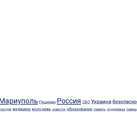
Мариуполь
Россия
Украина
безопасно
Пушилин
СВО
образование
медицина
молодежь
ультура
новости
память
поддержка
помощ