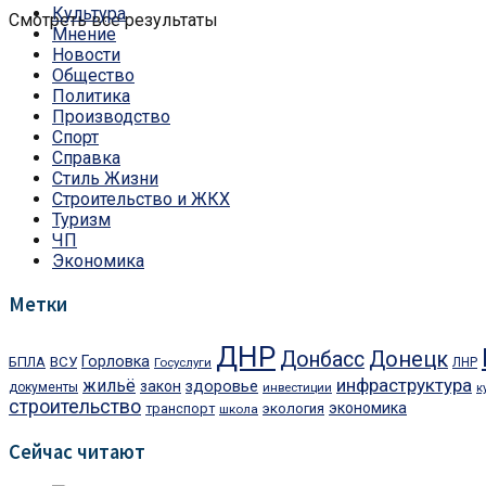
Культура
Смотреть все результаты
Мнение
Новости
Общество
Политика
Производство
Спорт
Справка
Стиль Жизни
Строительство и ЖКХ
Туризм
ЧП
Экономика
Метки
ДНР
Донбасс
Донецк
Горловка
БПЛА
ВСУ
Госуслуги
ЛНР
инфраструктура
жильё
здоровье
закон
документы
инвестиции
к
строительство
экономика
транспорт
экология
школа
Сейчас читают