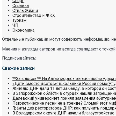
Спорт
Справка
Стиль Жизни
Строительство и ЖКХ
Туризм
ЧП
Экономика
Отдельные публикации могут содержать информацию, не 
Мнения и взгляды авторов не всегда совпадают с точкой
Подписывайтесь:
Свежие записи
**Заголовок:** На Алтае морпех выжил после удара 
«Дети вместо цветов»: школьники России помогут 
Жителю ДНР дали 11 лет за банду, в которой он сост
В Запорожской области в огурцах нашли запрещенн
Далевский университет принял заявления абитуриен
Патриотические песни не в тренде? Сломай этот ми
Гранты для рестораторов ДНР: как получить поддер
В Володарском округе ДНР начали благоустройство 