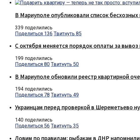
В Мариуполе опубликовали список бесхозных 
339 поделились
Поделиться
136
Твитнуть
85
С октября меняется порядок оплаты за вывоз 
199 поделились
Поделиться
80
Твитнуть
50
В Мариуполе обновили реестр квартирной оч
194 поделились
Поделиться
78
Твитнуть
49
Украинцам перед проверкой в Шереметьево ну
140 поделились
Поделиться
56
Твитнуть
35
Ловим по правилам: рыбакам в ДНР напомнили