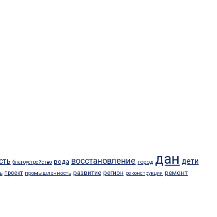
дан
восстановление
сть
дети
вода
город
благоустройство
ремонт
развитие
регион
проект
ь
промышленность
реконструкция