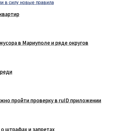
квартир
мусора в Мариуполе и ряде округов
ереди
жно пройти проверку в ruID приложении
 о штрафах и запретах