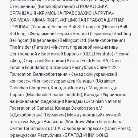
Отношений») (Великобритания) «ГРОМАДСЬКА
ОРГАНIЗАЦIЯ «КРИМСЬКА ПРАВОЗАХИСНА ГРУПА»
(CRIMEAN HUMAN RIGHT, «КРЫМСКАЯ ПРАВОЗАЩИТНАЯ
ГРУППА») (Украина) Heinrich-Böll-Stiftung e.V. (Heinrich Böll
Stiftung, «Фонд имени Генриха Бёлля») (Германия) Stichting
Bellingcat (Нидерланды) Bellingcat Ltd. (Великобритания)
The Insider (Латвия) «Институт правовой инициативы
Центральной и Восточной Европы» (CEELI Institute) (Чехия)
«Фонд Открытой Эстонии» (Avatud Eesti Fond SA, Open
Estonia Foundation) Эстонская Республика Calvert 22
Foundation, Великобритания «Канадский украинский
конгресс», «Конгресс украинцев Канады» (Ukrainian
Canadian Congress), Канада «Институт Макдональда-
Лорье» (Macdonald-Laurier Institute), Канада «Украинская
национальная федерация Канады» (Ukrainian National
Federation of Canada), Канада Dekabristen e.V.
(«Декабристы») (Германия) Международный научный
центр им. Вудро Вильсона (Woodrow Wilson International
Center for Scholars), США «Свободная пресса» (Open Press),
Французская Республика «БЛАГОДIЙНИЙ ФОНД