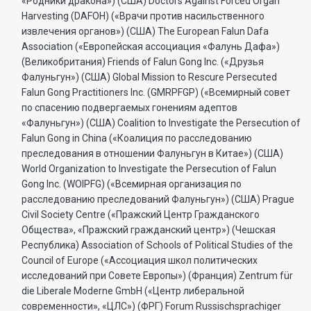
«Родники дракона») (США) Doctors Against Forced Organ
Harvesting (DAFOH) («Врачи против насильственного
извлечения органов») (США) The European Falun Dafa
Association («Европейская ассоциация «Фалунь Дафа»)
(Великобритания) Friends of Falun Gong Inc. («Друзья
Фалуньгун») (США) Global Mission to Rescure Persecuted
Falun Gong Practitioners Inc. (GMRPFGP) («Всемирный совет
по спасению подвергаемых гонениям адептов
«Фалуньгун») (США) Coalition to Investigate the Persecution of
Falun Gong in China («Коалиция по расследованию
преследования в отношении Фалуньгун в Китае») (США)
World Organization to Investigate the Persecution of Falun
Gong Inc. (WOIPFG) («Всемирная организация по
расследованию преследований Фалуньгун») (США) Prague
Civil Society Centre («Пражский Центр Гражданского
Общества», «Пражский гражданский центр») (Чешская
Республика) Association of Schools of Political Studies of the
Council of Europe («Ассоциация школ политических
исследований при Совете Европы») (Франция) Zentrum für
die Liberale Moderne GmbH («Центр либеральной
современности», «ЦЛС») (ФРГ) Forum Russischsprachiger