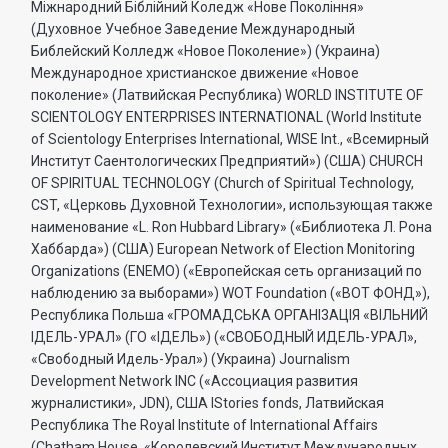
Міжнародний Біблійний Коледж «Нове Покоління»
(Духовное Учебное Заведение Международный
Библейский Колледж «Новое Поколение») (Украина)
Международное христианское движение «Новое
поколение» (Латвийская Республика) WORLD INSTITUTE OF
SCIENTOLOGY ENTERPRISES INTERNATIONAL (World Institute
of Scientology Enterprises International, WISE Int., «Всемирный
Институт Саентологических Предприятий») (США) CHURCH
OF SPIRITUAL TECHNOLOGY (Church of Spiritual Technology,
CST, «Церковь Духовной Технологии», использующая также
наименование «L. Ron Hubbard Library» («Библиотека Л. Рона
Хаббарда») (США) European Network of Election Monitoring
Organizations (ENEMO) («Европейская сеть организаций по
наблюдению за выборами») WOT Foundation («ВОТ ФОНД»),
Республика Польша «ГРОМАДСЬКА ОРГАНI3АЦIЯ «ВIЛЬНИЙ
IДЕЛЬ-УРАЛ» (ГО «IДЕЛЬ») («СВОБОДНЫЙ ИДЕЛЬ-УРАЛ»,
«Свободный Идель-Урал») (Украина) Journalism
Development Network INC («Ассоциация развития
журналистики», JDN), США IStories fonds, Латвийская
Республика The Royal Institute of International Affairs
(Chatham House, «Королевский Институт Международных