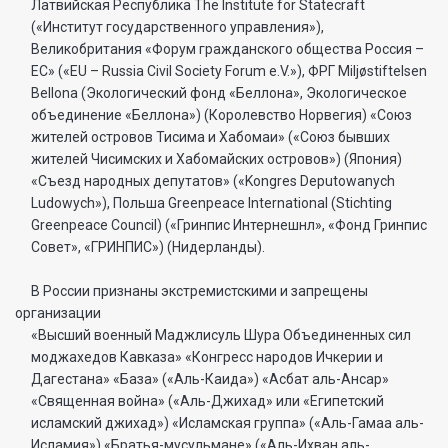
Латвийская Республика The Institute for Statecraft
(«Институт государственного управления»),
Великобритания «Форум гражданского общества Россия –
ЕС» («EU – Russia Civil Society Forum e.V.»), ФРГ Miljøstiftelsen
Bellona (Экологический фонд «Беллона», Экологическое
объединение «Беллона») (Королевство Норвегия) «Союз
жителей островов Тисима и Хабомаи» («Союз бывших
жителей Чисимских и Хабомайских островов») (Япония)
«Съезд народных депутатов» («Kongres Deputowanych
Ludowych»), Польша Greenpeace International (Stichting
Greenpeace Council) («Гринпис Интернешнл», «Фонд Гринпис
Совет», «ГРИНПИС») (Нидерланды).
В России признаны экстремистскими и запрещены
организации
«Высший военный Маджлисуль Шура Объединенных сил
моджахедов Кавказа» «Конгресс народов Ичкерии и
Дагестана» «База» («Аль-Каида») «Асбат аль-Ансар»
«Священная война» («Аль-Джихад» или «Египетский
исламский джихад») «Исламская группа» («Аль-Гамаа аль-
Исламия») «Братья-мусульмане» («Аль-Ихван аль-