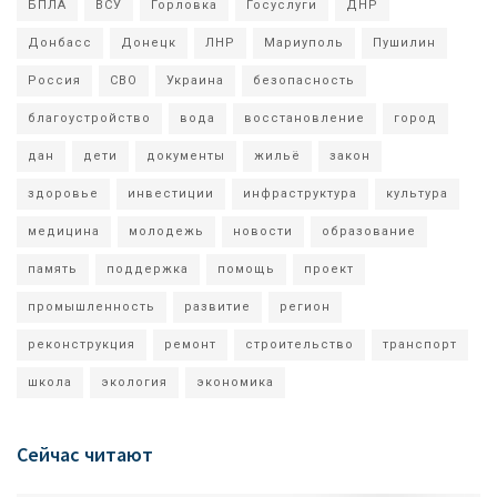
БПЛА
ВСУ
Горловка
Госуслуги
ДНР
Донбасс
Донецк
ЛНР
Мариуполь
Пушилин
Россия
СВО
Украина
безопасность
благоустройство
вода
восстановление
город
дан
дети
документы
жильё
закон
здоровье
инвестиции
инфраструктура
культура
медицина
молодежь
новости
образование
память
поддержка
помощь
проект
промышленность
развитие
регион
реконструкция
ремонт
строительство
транспорт
школа
экология
экономика
Сейчас читают