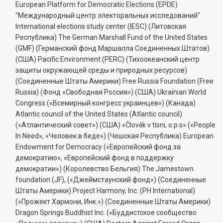
European Platform for Democratic Elections (EPDE)
"Международный центр электоральных исследований"
International elections study center (IESC) (Литовская
Республика) The German Marshall Fund of the United States
(GMF) (Германский фонд Маршалла Соединенных Штатов)
(США) Pacific Environment (PERC) (Тихоокеанский центр
защиты окружающей среды и природных ресурсов)
(Соединенные Штаты Америки) Free Russia Foundation (Free
Russia) (Фонд «Свободная Россия») (США) Ukrainian World
Congress («Всемирный конгресс украинцев») (Канада)
Atlantic council of the United States (Atlantic council)
(«Атлантический совет») (США) «Člověk v tísni, o.p.s» («People
In Need», «Человек в беде») (Чешская Республика) European
Endowment for Democracy («Европейский фонд за
демократию», «Европейский фонд в поддержку
демократии») (Королевство Бельгия) The Jamestown
foundation (JF), («Джеймстаунский фонд») (Соединенные
Штаты Америки) Project Harmony, Inc. (PH International)
(«Прожект Хармони, Инк.») (Соединенные Штаты Америки)
Dragon Springs Buddhist Inc. («Буддистское сообщество