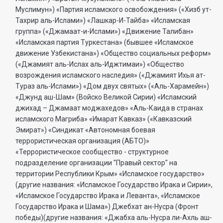
Муслимун») «Партия исламского освобождения» («Хизб ут-
Тахрир аль-Ислами») «Лашкар-И-Тайба» «Исламская
группа» («Джамаат-и-Ислами») «Движение Талибан»
«Исламская партия Туркестана» (бывшее «Исламское
движение Узбекистана») «Общество социальных реформ»
(«Джамият аль-Ислах аль-Иджтимаи») «Общество
возрождения исламского наследия» («Джамият Ихья ат-
Тураз аль-Ислами») «Дом двух святых» («Аль-Харамейн»)
«Джунд аш-Шам» (Войско Великой Сирии) «Исламский
джихад – Джамаат моджахедов» «Аль-Каида в странах
исламского Магриба» «Имарат Кавказ» («Кавказский
Эмират») «Синдикат «Автономная боевая
террористическая организация (АБТО)»
«Террористическое сообщество - структурное
подразделение организации "Правый сектор" на
территории Республики Крым» «Исламское государство»
(другие названия: «Исламское Государство Ирака и Сирии»,
«Исламское Государство Ирака и Леванта», «Исламское
Государство Ирака и Шама») Джебхат ан-Нусра (Фронт
победы)(другие названия: «Джабха аль-Нусра ли-Ахль аш-