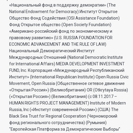
«Национальный фонд в поддержку демократии» (The
National Endowment for Democracy) Институт Открытое
Общество Фонд Содействия (OSI Assistance Foundation)
Фонд Открытое общество (Open Society Foundation)
«Американо-российский фонд по экономическому и
правовому развитию» (U.S. RUSSIA FOUNDATION FOR
ECONOMIC ADVANCEMENT AND THE RULE OF LAW)
Национальный Демократический Институт
Международных Отношений (National Democratic Institute
for International Affairs) MEDIA DEVELOPMENT INVESTMENT
FUND, Inc. Корпорация «Международный Республиканский
Институт» (International Republican Institute) Open Russia Civic
Movement, Open Russia (Общественное сетевое движение
«Открытая Россия») (Великобритания) OR (Otkrytaya Rossia)
(«Открытая Россия») (Великобритания) (с 08.11.2017 –
HUMAN RIGHTS PROJECT MANAGEMENT) Institute of Modern
Russia, Inc («Институт современной России») (США) The
Black Sea Trust for Regional Cooperation (Черноморский
фонд регионального сотрудничества) (Румыния)
"Европейская Платформа за Демократические Выборы"