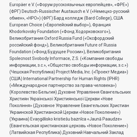
Europäer e.V. («Форум русскоязычных европейцев», «ФРЕ»)
(ФРГ) Deutsch-Russischer Austausch e.V. («Немецко-русский
обмен», «НРО») (ФРГ) Бард колледж (Bard College), США
European Choice («Европейский выбор»), Франция
Khodorkovsky Foundation («Фонд Ходорковского»),
Великобритания Oxford Russia Fund («Оксфордский
российский фонд»), Великобритания Future of Russia
Foundation («Фонд Будущее России»), Великобритания
Spolecnost Svobody Informace, Z.S. («Компания свободы
информации, з.с.», «Общество свободы информации, з.с.»)
(Чешская Республика) Project Media, Inc. («Проект Медиа»)
(США) International Partnership for Human Rights (IPHR)
(«Международное партнерство за права человека»)
(Королевство Бельгия) Духовне Управлiння Євангельських
Християн Української Християнської Церкви «Нове
Поколiння» (Духовное Управление Евангельских Христиан
Украинской Христианской Церкви «Новое Поколение»)
(Украина) Evaņgēlisko kristiešu baznīca «Jaunā Paaudze»
(Евангельская христианская церковь «Новое Поколение»)
(Латвийская Республика) Духовний Навчальний Заклад