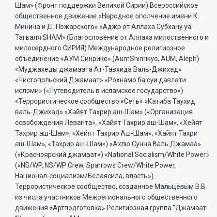
Шам» (Фронт поддержки Великой Сирии) Всероссийское
общественное движение «Народное ополчение имени К.
Минина и Д. Пожарского» «Аджр от Аллаха Субхану уа
Тагьаля SHAM» (Благословение от Аллаха милоственного и
милосердного СИРИЯ) Международное религиозное
объединение «АУМ Синрике» (AumShinrikyo, AUM, Aleph)
«Муджахеды джамаата Ат-Тавхида Валь-Джихад»
«Чистопольский Джамаат» «Рохнамо ба суи давлати
исломи» («Путеводитель в исламское государство»)
«Террористическое сообщество «Сеть» «Катиба Таухид
валь-Джихад» «Хайят Тахрир аш-Шам» («Организация
освобождения Леванта», «Хайят Тахрир аш-Шам», «Хейят
Тахрир аш-Шам», «Хейят Тахрир Аш-Шам», «Хайят Тахри
аш-Шам», «Тахрир аш-Шам») «Ахлю Сунна Валь Джамаа»
(«Красноярский джамаат») «National Socialism/White Power»
(«NS/WP, NS/WP Crew, Sparrows Crew/White Power,
Национал-социализм/Белаясила, власть»)
Террористическое сообщество, созданное Мальцевым В.В.
из числа участников Межрегионального общественного
движения «Артподготовка» Религиозная группа “Джамаат