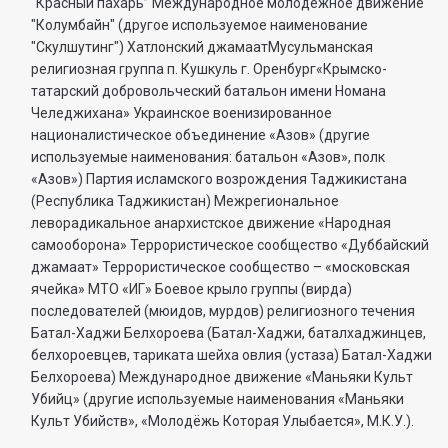
“Красный пахарь” Международное молодежное движение
"Колумбайн" (другое используемое наименование
"Скулшутинг") Хатлонский джамаатМусульманская
религиозная группа п. Кушкуль г. Оренбург«Крымско-
татарский добровольческий батальон имени Номана
Челеджихана» Украинское военизированное
националистическое объединение «Азов» (другие
используемые наименования: батальон «Азов», полк
«Азов») Партия исламского возрождения Таджикистана
(Республика Таджикистан) Межрегиональное
леворадикальное анархистское движение «Народная
самооборона» Террористическое сообщество «Дуббайский
джамаат» Террористическое сообщество – «московская
ячейка» МТО «ИГ» Боевое крыло группы (вирда)
последователей (мюидов, мурдов) религиозного течения
Батал-Хаджи Белхороева (Батал-Хаджи, баталхаджинцев,
белхороевцев, тариката шейха овлия (устаза) Батал-Хаджи
Белхороева) Международное движение «Маньяки Культ
Убийц» (другие используемые наименования «Маньяки
Культ Убийств», «Молодёжь Которая Улыбается», М.К.У.).