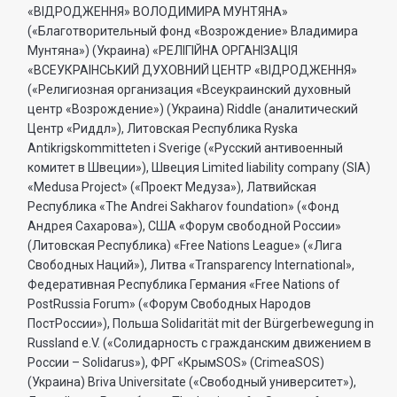
«ВIДРОДЖЕННЯ» ВОЛОДИМИРА МУНТЯНА»
(«Благотворительный фонд «Возрождение» Владимира
Мунтяна») (Украина) «РЕЛIГIЙНА ОРГАНIЗАЦIЯ
«ВСЕУКРАIНСЬКИЙ ДУХОВНИЙ ЦЕНТР «ВIДРОДЖЕННЯ»
(«Религиозная организация «Всеукраинский духовный
центр «Возрождение») (Украина) Riddle (аналитический
Центр «Риддл»), Литовская Республика Ryska
Antikrigskommitteten i Sverige («Русский антивоенный
комитет в Швеции»), Швеция Limited liability company (SIA)
«Medusa Project» («Проект Медуза»), Латвийская
Республика «The Andrei Sakharov foundation» («Фонд
Андрея Сахарова»), США «Форум свободной России»
(Литовская Республика) «Free Nations League» («Лига
Свободных Наций»), Литва «Transparеncy International»,
Федеративная Республика Германия «Free Nations of
PostRussia Forum» («Форум Свободных Народов
ПостРоссии»), Польша Solidarität mit der Bürgerbewegung in
Russland e.V. («Солидарность с гражданским движением в
России – Solidarus»), ФРГ «КрымSOS» (CrimeaSOS)
(Украина) Briva Universitate («Свободный университет»),