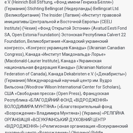
e.V. (Heinrich Böll Stiftung, «Фонд имени Генриха Бёлля»)
(Германия) Stichting Bellingcat (Нидерланды) Bellingcat Ltd.
(Великобритания) The Insider (Латвия) «Институт правовой
инициативы Центральной и Восточной Европы» (CEELI
Institute) (Чехия) «Фонд Открытой Эстонии» (Avatud Eesti Fond
SA, Open Estonia Foundation) Эстонская Республика Calvert 22
Foundation, Великобритания «Канадский украинский
конгресс», «Конгресс украинцев Канады» (Ukrainian Canadian
Congress), Канада «Институт Макдональда-Лорье»
(Macdonald-Laurier Institute), Канада «Украинская
национальная федерация Канады» (Ukrainian National
Federation of Canada), Канада Dekabristen e.V. («Декабристы»)
(Германия) Международный научный центр им. Вудро
Вильсона (Woodrow Wilson International Center for Scholars),
США «Свободная пресса» (Open Press), Французская
Республика «БЛАГОДIЙНИЙ ФОНД «ВIДРОДЖЕННЯ»
ВОЛОДИМИРА МУНТЯНА» («Благотворительный фонд
«Возрождение» Владимира Мунтяна») (Украина) «РЕЛIГIЙНА
ОРГАНIЗАЦIЯ «ВСЕУКРАIНСЬКИЙ ДУХОВНИЙ ЦЕНТР
«ВIДРОДЖЕННЯ» («Религиозная организация «Всеукраинский
духовный центр «Возрождение») (Украина) Riddle