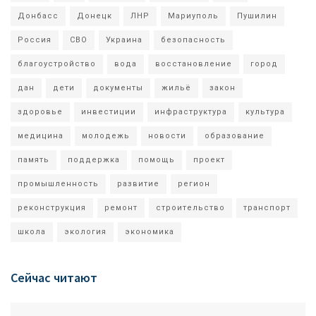
Донбасс
Донецк
ЛНР
Мариуполь
Пушилин
Россия
СВО
Украина
безопасность
благоустройство
вода
восстановление
город
дан
дети
документы
жильё
закон
здоровье
инвестиции
инфраструктура
культура
медицина
молодежь
новости
образование
память
поддержка
помощь
проект
промышленность
развитие
регион
реконструкция
ремонт
строительство
транспорт
школа
экология
экономика
Сейчас читают