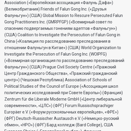
Association («Европейская ассоциация «Фалунь Дафа»)
(Великобритания) Friends of Falun Gong Inc. («Друзья
Фалуньгун») (США) Global Mission to Rescure Persecuted Falun
Gong Practitioners Inc. (GMRPFGP) («Всемирный совет по
спасению подвергаемых гонениям адептов «Фалуньгун»)
(США) Coalition to Investigate the Persecution of Falun Gong in
China («Коалиция по расследованию преследования в
отношении Фалуньгун в Китае») (США) World Organization to
Investigate the Persecution of Falun Gong Inc. (WOIPFG)
(«Всемирная организация по расследованию преследований
Фалуньгун») (США) Prague Civil Society Centre («Пражский
Центр Гражданского Общества», «Пражский гражданский
центр») (Чешская Республика) Association of Schools of
Political Studies of the Council of Europe («Ассоциация школ
политических исследований при Совете Европы») (Франция)
Zentrum für die Liberale Moderne GmbH («Центр либеральной
современности», «ЦЛС») (ФРГ) Forum Russischsprachiger
Europäer e.V. («Форум русскоязычных европейцев», «ФРЕ»)
(ФРГ) Deutsch-Russischer Austausch e.V. («Немецко-русский
обмен», «НРО») (ФРГ) Бард колледж (Bard College), США