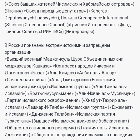
(«Союз бывших жителей Чисимских и Хабомайских островов»)
(Япония) «Съезд народных депутатов» («Kongres
Deputowanych Ludowych»), Польша Greenpeace International
(Stichting Greenpeace Council) («Гринпис Интернешнл», «Фонд
Гринпис Совет», «ГРИНПИС») (Нидерланды).
В России признаны экстремистскими и запрещены
организации
«Высший военный Маджлисуль Шура Объединенных сил
моджахедов Кавказа» «Конгресс народов Ичкерии и
Дагестана» «База» («Аль-Каида») «Асбат аль-Ансар»
«Священная война» («Аль-Джихад» или «Египетский
исламский джихад») «Исламская группа» («Аль-Гамаа аль-
Исламия») «Братья-мусульмане» («Аль-Ихван аль-Муслимун»)
«Партия исламского освобождения» («Хизб ут-Тахрир аль-
Ислами») «Лашкар-И-Тайба» «Исламская группа» («Джамаат-
и-Ислами») «Движение Талибан» «Исламская партия
Туркестана» (бывшее «Исламское движение Узбекистана»)
«Общество социальных реформ» («Джамият аль-Ислах аль-
Иджтимаи») «Общество возрождения исламского наследия»