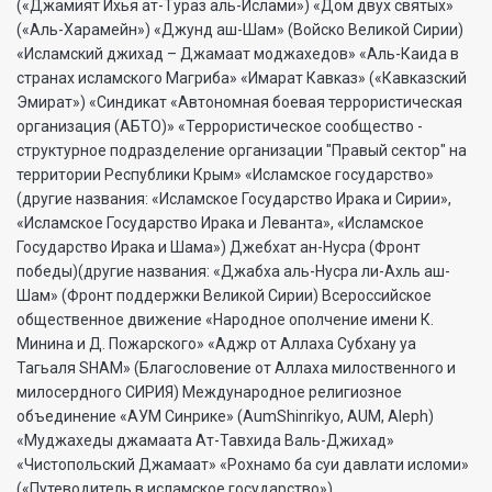
(«Джамият Ихья ат-Тураз аль-Ислами») «Дом двух святых»
(«Аль-Харамейн») «Джунд аш-Шам» (Войско Великой Сирии)
«Исламский джихад – Джамаат моджахедов» «Аль-Каида в
странах исламского Магриба» «Имарат Кавказ» («Кавказский
Эмират») «Синдикат «Автономная боевая террористическая
организация (АБТО)» «Террористическое сообщество -
структурное подразделение организации "Правый сектор" на
территории Республики Крым» «Исламское государство»
(другие названия: «Исламское Государство Ирака и Сирии»,
«Исламское Государство Ирака и Леванта», «Исламское
Государство Ирака и Шама») Джебхат ан-Нусра (Фронт
победы)(другие названия: «Джабха аль-Нусра ли-Ахль аш-
Шам» (Фронт поддержки Великой Сирии) Всероссийское
общественное движение «Народное ополчение имени К.
Минина и Д. Пожарского» «Аджр от Аллаха Субхану уа
Тагьаля SHAM» (Благословение от Аллаха милоственного и
милосердного СИРИЯ) Международное религиозное
объединение «АУМ Синрике» (AumShinrikyo, AUM, Aleph)
«Муджахеды джамаата Ат-Тавхида Валь-Джихад»
«Чистопольский Джамаат» «Рохнамо ба суи давлати исломи»
(«Путеводитель в исламское государство»)