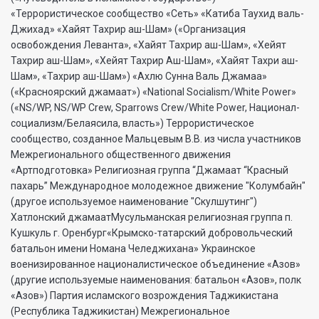
«Террористическое сообщество «Сеть» «Катиба Таухид валь-
Джихад» «Хайят Тахрир аш-Шам» («Организация
освобождения Леванта», «Хайят Тахрир аш-Шам», «Хейят
Тахрир аш-Шам», «Хейят Тахрир Аш-Шам», «Хайят Тахри аш-
Шам», «Тахрир аш-Шам») «Ахлю Сунна Валь Джамаа»
(«Красноярский джамаат») «National Socialism/White Power»
(«NS/WP, NS/WP Crew, Sparrows Crew/White Power, Национал-
социализм/Белаясила, власть») Террористическое
сообщество, созданное Мальцевым В.В. из числа участников
Межрегионального общественного движения
«Артподготовка» Религиозная группа “Джамаат “Красный
пахарь” Международное молодежное движение "Колумбайн"
(другое используемое наименование "Скулшутинг")
Хатлонский джамаатМусульманская религиозная группа п.
Кушкуль г. Оренбург«Крымско-татарский добровольческий
батальон имени Номана Челеджихана» Украинское
военизированное националистическое объединение «Азов»
(другие используемые наименования: батальон «Азов», полк
«Азов») Партия исламского возрождения Таджикистана
(Республика Таджикистан) Межрегиональное