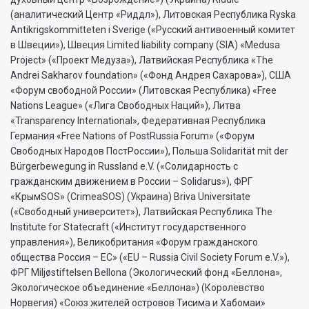
(аналитический Центр «Риддл»), Литовская Республика Ryska
Antikrigskommitteten i Sverige («Русский антивоенный комитет
в Швеции»), Швеция Limited liability company (SIA) «Medusa
Project» («Проект Медуза»), Латвийская Республика «The
Andrei Sakharov foundation» («Фонд Андрея Сахарова»), США
«Форум свободной России» (Литовская Республика) «Free
Nations League» («Лига Свободных Наций»), Литва
«Transparеncy International», Федеративная Республика
Германия «Free Nations of PostRussia Forum» («Форум
Свободных Народов ПостРоссии»), Польша Solidarität mit der
Bürgerbewegung in Russland e.V. («Солидарность с
гражданским движением в России – Solidarus»), ФРГ
«КрымSOS» (CrimeaSOS) (Украина) Briva Universitate
(«Свободный университет»), Латвийская Республика The
Institute for Statecraft («Институт государственного
управления»), Великобритания «Форум гражданского
общества Россия – ЕС» («EU – Russia Civil Society Forum e.V.»),
ФРГ Miljøstiftelsen Bellona (Экологический фонд «Беллона»,
Экологическое объединение «Беллона») (Королевство
Норвегия) «Союз жителей островов Тисима и Хабомаи»