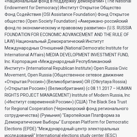
«Национальный фонд в поддержку демократии» (The National
Endowment for Democracy) Институт Открытое Общество
Фонд Содействия (OSI Assistance Foundation) Фонд Открытое
общество (Open Society Foundation) «Американо-российский
фонд по экономическому и правовому развитию» (U.S. RUSSIA
FOUNDATION FOR ECONOMIC ADVANCEMENT AND THE RULE OF
LAW) Национальный Демократический Институт
Международных Отношений (National Democratic Institute for
International Affairs) MEDIA DEVELOPMENT INVESTMENT FUND,
Inc. Корпорация «Международный Республиканский
Институт» (International Republican Institute) Open Russia Civic
Movement, Open Russia (Общественное сетевое движение
«Открытая Россия») (Великобритания) OR (Otkrytaya Rossia)
(«Открытая Россия») (Великобритания) (с 08.11.2017 – HUMAN
RIGHTS PROJECT MANAGEMENT) Institute of Modern Russia, Inc
(«Институт современной России») (США) The Black Sea Trust
for Regional Cooperation (Черноморский фонд регионального
сотрудничества) (Румыния) "Европейская Платформа за
Демократические Выборы" European Platform for Democratic
Elections (EPDE) "Международный центр электоральных
исследований" International elections study center (IESC)