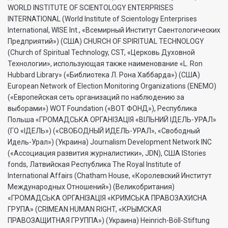
WORLD INSTITUTE OF SCIENTOLOGY ENTERPRISES
INTERNATIONAL (World Institute of Scientology Enterprises
International, WISE Int., «Всемирный Институт Саентологических
Предприятий») (США) CHURCH OF SPIRITUAL TECHNOLOGY
(Church of Spiritual Technology, CST, «Церковь Духовной
Технологии», использующая также наименование «L. Ron
Hubbard Library» («Библиотека Л. Рона Хаббарда») (США)
European Network of Election Monitoring Organizations (ENEMO)
(«Европейская сеть организаций по наблюдению за
выборами») WOT Foundation («ВОТ ФОНД»), Республика
Польша «ГРОМАДСЬКА ОРГАНI3АЦIЯ «ВIЛЬНИЙ IДЕЛЬ-УРАЛ»
(ГО «IДЕЛЬ») («СВОБОДНЫЙ ИДЕЛЬ-УРАЛ», «Свободный
Идель-Урал») (Украина) Journalism Development Network INC
(«Ассоциация развития журналистики», JDN), США IStories
fonds, Латвийская Республика The Royal Institute of
International Affairs (Chatham House, «Королевский Институт
Международных Отношений») (Великобритания)
«ГРОМАДСЬКА ОРГАНIЗАЦIЯ «КРИМСЬКА ПРАВОЗАХИСНА
ГРУПА» (CRIMEAN HUMAN RIGHT, «КРЫМСКАЯ
ПРАВОЗАЩИТНАЯ ГРУППА») (Украина) Heinrich-Böll-Stiftung