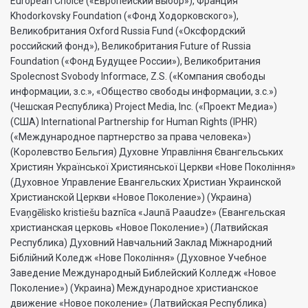
European Choice («Европейский выбор»), Франция
Khodorkovsky Foundation («Фонд Ходорковского»),
Великобритания Oxford Russia Fund («Оксфордский
российский фонд»), Великобритания Future of Russia
Foundation («Фонд Будущее России»), Великобритания
Spolecnost Svobody Informace, Z.S. («Компания свободы
информации, з.с.», «Общество свободы информации, з.с.»)
(Чешская Республика) Project Media, Inc. («Проект Медиа»)
(США) International Partnership for Human Rights (IPHR)
(«Международное партнерство за права человека»)
(Королевство Бельгия) Духовне Управлiння Євангельських
Християн Української Християнської Церкви «Нове Поколiння»
(Духовное Управление Евангельских Христиан Украинской
Христианской Церкви «Новое Поколение») (Украина)
Evaņgēlisko kristiešu baznīca «Jaunā Paaudze» (Евангельская
христианская церковь «Новое Поколение») (Латвийская
Республика) Духовний Навчальний Заклад Міжнародний
Біблійний Коледж «Нове Покоління» (Духовное Учебное
Заведение Международный Библейский Колледж «Новое
Поколение») (Украина) Международное христианское
движение «Новое поколение» (Латвийская Республика)