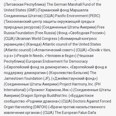
(Литовская Республика) The German Marshall Fund of the
United States (GMF) (Германский фонд Маршалла
Соединенных Штатов) (США) Pacific Environment (PERC)
(Тихоокеанский центр защиты окружающей среды и
природных ресурсов) (Соединенные Штаты Америки) Free
Russia Foundation (Free Russia) (Фонд «Свободная Россия»)
(США) Ukrainian World Congress («Всемирный конгресс
украинцев») (Канада) Atlantic council of the United States
(Atlantic council) («Атлантический совет») (США) «Člověk v tísni,
o.p.s» («People In Need», «Человек в беде») (Чешская
Республика) European Endowment for Democracy
(«Европейский фонд за демократию», «Европейский фонд в
поддержку демократии») (Королевство Бельгия) The
Jamestown foundation (JF), («Джеймстаунский фонд»)
(Соединенные Штаты Америки) Project Harmony, Inc. (PH
International) («Прожект Хармони, Инк.») (Соединенные Штаты
Америки) Dragon Springs Buddhist Inc. («Буддистское
сообщество «Родники дракона») (США) Doctors Against Forced
Organ Harvesting (DAFOH) («Врачи против насильственного
извлечения органов») (США) The European Falun Dafa